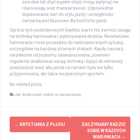
szerokie lub zbyt wąskie stopy mogą wpłynąć na
równowagę oraz manewrowość. Odpowiednie
dopasowanie nart do stylu jazdy i umiejętności
narciarza jest kluczowe dla komfortu jazdy.
Oprócz tych podstawowych błędów, warto też zwrócić uwagę
na technikę hamowania i wykonywania skrętów. Niewłaściwe
hamowanie może prowadzić do niebezpiecznych sytuacji,
szczególnie na bardziej stromych stokach. Każdy narciarz,
niezależnie od poziomu zaawansowania, powinien
regularnie analizować swoją technikę i dążyć do eliminacji
powyższych wad, aby jazda na nartach była nie tylko
przyjemnością, ale także bezpiecznym sportem.
No related posts.
Jak doskonalić siebie w narciarstwie
Post
←
KRYSTIANIA Z PŁUGU
ZACZYNAMY RADZIĆ
navigation
SOBIE W KAŻDYCH
WARUNKACH
→