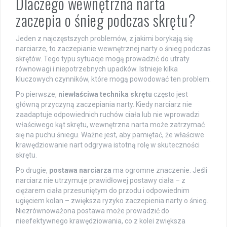
Dlaczego wewnętrzna narta
zaczepia o śnieg podczas skrętu?
Jeden z najczęstszych problemów, z jakimi borykają się
narciarze, to zaczepianie wewnętrznej narty o śnieg podczas
skrętów. Tego typu sytuacje mogą prowadzić do utraty
równowagi i niepotrzebnych upadków. Istnieje kilka
kluczowych czynników, które mogą powodować ten problem.
Po pierwsze,
niewłaściwa technika skrętu
często jest
główną przyczyną zaczepiania narty. Kiedy narciarz nie
zaadaptuje odpowiednich ruchów ciała lub nie wprowadzi
właściwego kąt skrętu, wewnętrzna narta może zatrzymać
się na puchu śniegu. Ważne jest, aby pamiętać, że właściwe
krawędziowanie nart odgrywa istotną rolę w skuteczności
skrętu.
Po drugie,
postawa narciarza
ma ogromne znaczenie. Jeśli
narciarz nie utrzymuje prawidłowej postawy ciała – z
ciężarem ciała przesuniętym do przodu i odpowiednim
ugięciem kolan – zwiększa ryzyko zaczepienia narty o śnieg.
Niezrównoważona postawa może prowadzić do
nieefektywnego krawędziowania, co z kolei zwiększa