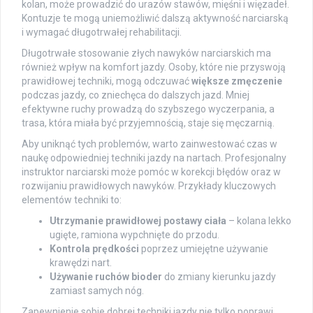
kolan, może prowadzić do urazów stawów, mięśni i więzadeł.
Kontuzje te mogą uniemożliwić dalszą aktywność narciarską
i wymagać długotrwałej rehabilitacji.
Długotrwałe stosowanie złych nawyków narciarskich ma
również wpływ na komfort jazdy. Osoby, które nie przyswoją
prawidłowej techniki, mogą odczuwać
większe zmęczenie
podczas jazdy, co zniechęca do dalszych jazd. Mniej
efektywne ruchy prowadzą do szybszego wyczerpania, a
trasa, która miała być przyjemnością, staje się męczarnią.
Aby uniknąć tych problemów, warto zainwestować czas w
naukę odpowiedniej techniki jazdy na nartach. Profesjonalny
instruktor narciarski może pomóc w korekcji błędów oraz w
rozwijaniu prawidłowych nawyków. Przykłady kluczowych
elementów techniki to:
Utrzymanie prawidłowej postawy ciała
– kolana lekko
ugięte, ramiona wypchnięte do przodu.
Kontrola prędkości
poprzez umiejętne używanie
krawędzi nart.
Używanie ruchów bioder
do zmiany kierunku jazdy
zamiast samych nóg.
Zapewnienie sobie dobrej techniki jazdy nie tylko poprawi