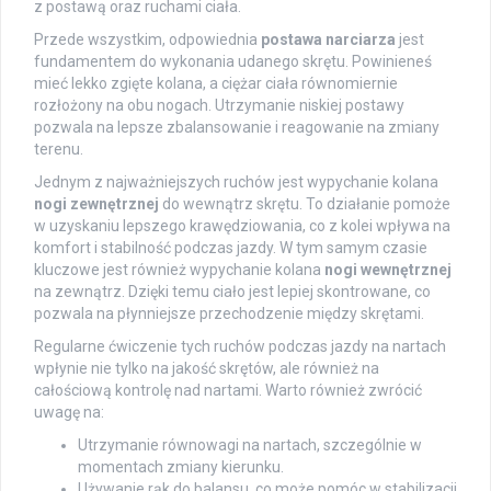
z postawą oraz ruchami ciała.
Przede wszystkim, odpowiednia
postawa narciarza
jest
fundamentem do wykonania udanego skrętu. Powinieneś
mieć lekko zgięte kolana, a ciężar ciała równomiernie
rozłożony na obu nogach. Utrzymanie niskiej postawy
pozwala na lepsze zbalansowanie i reagowanie na zmiany
terenu.
Jednym z najważniejszych ruchów jest wypychanie kolana
nogi zewnętrznej
do wewnątrz skrętu. To działanie pomoże
w uzyskaniu lepszego krawędziowania, co z kolei wpływa na
komfort i stabilność podczas jazdy. W tym samym czasie
kluczowe jest również wypychanie kolana
nogi wewnętrznej
na zewnątrz. Dzięki temu ciało jest lepiej skontrowane, co
pozwala na płynniejsze przechodzenie między skrętami.
Regularne ćwiczenie tych ruchów podczas jazdy na nartach
wpłynie nie tylko na jakość skrętów, ale również na
całościową kontrolę nad nartami. Warto również zwrócić
uwagę na:
Utrzymanie równowagi na nartach, szczególnie w
momentach zmiany kierunku.
Używanie rąk do balansu, co może pomóc w stabilizacji