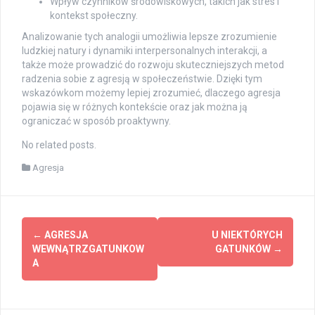
Wpływ czynników środowiskowych, takich jak stres i
kontekst społeczny.
Analizowanie tych analogii umożliwia lepsze zrozumienie
ludzkiej natury i dynamiki interpersonalnych interakcji, a
także może prowadzić do rozwoju skuteczniejszych metod
radzenia sobie z agresją w społeczeństwie. Dzięki tym
wskazówkom możemy lepiej zrozumieć, dlaczego agresja
pojawia się w różnych kontekście oraz jak można ją
ograniczać w sposób proaktywny.
No related posts.
Agresja
Post
←
AGRESJA
U NIEKTÓRYCH
navigation
WEWNĄTRZGATUNKOW
GATUNKÓW
→
A