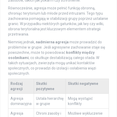
zasobów, takich jak pokarm czy schronienie.
Równocześnie, agresja może pełnić funkcję obronną,
chroniąc terytorium lub młode przed intruzami. Tego typu
zachowania pomagają w stabilizacji grupy poprzez ustalanie
granic. W przypadku niektórych gatunków, jak lwy czy wilki,
obrona terytorialna jest kluczowym elementem strategii
przetrwania.
Niemniej jednak,
nadmierna agresja
może prowadzić do
problemów w grupie. Jeśli agresywne zachowanie staje się
powszechne, może to powodować
konflikty między
osobnikami
, co skutkuje destabilizacją całego stada. W
takich sytuacjach, zwierzęta mogą unikać kontaktów
społecznych, co prowadzi do izolacji i osłabienia więzi
społecznych.
Rodzaj
Skutki
Skutki negatywne
agresji
pozytywne
Agresja
Ustala hierarchię
Mogą wystąpić
dominacyjna
w grupie
konflikty
Agresja
Chroni zasoby i
Możliwe wykluczenie