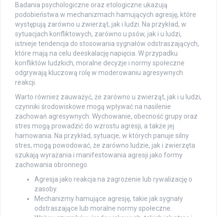
Badania psychologiczne oraz etologiczne ukazują
podobieństwa w mechanizmach hamujących agresję, które
występują zarówno u zwierząt, jak i ludzi. Na przykład, w
sytuacjach konfliktowych, zarówno u psów, jak i u ludzi,
istnieje tendencja do stosowania sygnałów odstraszających,
które mają na celu deeskalację napięcia. W przypadku
konfliktów ludzkich, moralne decyzje i normy społeczne
odgrywają kluczową rolę w moderowaniu agresywnych
reakcji.
Warto również zauważyć, że zarówno u zwierząt, jak i u ludzi,
czynniki środowiskowe mogą wpływać na nasilenie
zachowań agresywnych. Wychowanie, obecność grupy oraz
stres mogą prowadzić do wzrostu agresji, a także jej
hamowania. Na przykład, sytuacje, w których panuje silny
stres, mogą powodować, że zarówno ludzie, jak i zwierzęta
szukają wyrażania i manifestowania agresji jako formy
zachowania obronnego.
Agresja jako reakcja na zagrożenie lub rywalizację o
zasoby.
Mechanizmy hamujące agresję, takie jak sygnały
odstraszające lub moralne normy społeczne.