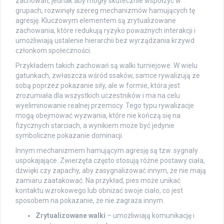
zachowań, jednak aby mogły skutecznie współżyć w
grupach, rozwinęły szereg mechanizmów hamujących tę
agresję. Kluczowym elementem są zrytualizowane
zachowania, które redukują ryzyko poważnych interakcji i
umożliwiają ustalenie hierarchii bez wyrządzania krzywd
członkom społeczności.
Przykładem takich zachowań są walki turniejowe. W wielu
gatunkach, zwłaszcza wśród ssaków, samce rywalizują ze
sobą poprzez pokazanie siły, ale w formie, która jest
zrozumiała dla wszystkich uczestników i ma na celu
wyeliminowanie realnej przemocy. Tego typu rywalizacje
mogą obejmować wyzwania, które nie kończą się na
fizycznych starciach, a wynikiem może być jedynie
symboliczne pokazanie dominacji.
Innym mechanizmem hamującym agresję są tzw. sygnały
uspokajające. Zwierzęta często stosują różne postawy ciała,
dźwięki czy zapachy, aby zasygnalizować innym, że nie mają
zamiaru zaatakować. Na przykład, pies może unikać
kontaktu wzrokowego lub obniżać swoje ciało, co jest
sposobem na pokazanie, że nie zagraża innym.
Zrytualizowane walki
– umożliwiają komunikację i