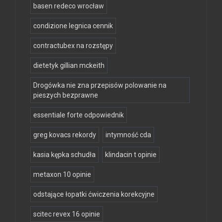
basen redeco wrocław
condizione legnica cennik
contractubex na rozstępy
dietetyk gillian mckeith
Drogówka nie zna przepisów polowanie na
pieszych bezprawne
essentiale forte odpowiednik
greg kovacs rekordy
intymność cda
kasia kępka schudła
klindacin t opinie
metaxon 10 opinie
odstające łopatki ćwiczenia korekcyjne
scitec revex 16 opinie