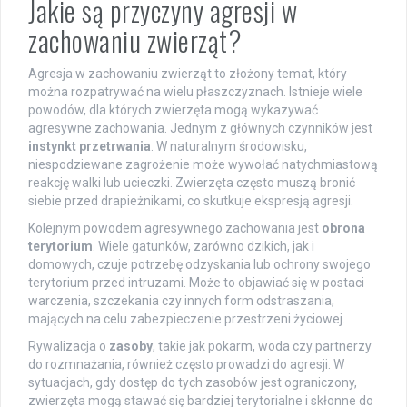
Jakie są przyczyny agresji w
zachowaniu zwierząt?
Agresja w zachowaniu zwierząt to złożony temat, który
można rozpatrywać na wielu płaszczyznach. Istnieje wiele
powodów, dla których zwierzęta mogą wykazywać
agresywne zachowania. Jednym z głównych czynników jest
instynkt przetrwania
. W naturalnym środowisku,
niespodziewane zagrożenie może wywołać natychmiastową
reakcję walki lub ucieczki. Zwierzęta często muszą bronić
siebie przed drapieżnikami, co skutkuje ekspresją agresji.
Kolejnym powodem agresywnego zachowania jest
obrona
terytorium
. Wiele gatunków, zarówno dzikich, jak i
domowych, czuje potrzebę odzyskania lub ochrony swojego
terytorium przed intruzami. Może to objawiać się w postaci
warczenia, szczekania czy innych form odstraszania,
mających na celu zabezpieczenie przestrzeni życiowej.
Rywalizacja o
zasoby
, takie jak pokarm, woda czy partnerzy
do rozmnażania, również często prowadzi do agresji. W
sytuacjach, gdy dostęp do tych zasobów jest ograniczony,
zwierzęta mogą stawać się bardziej terytorialne i skłonne do