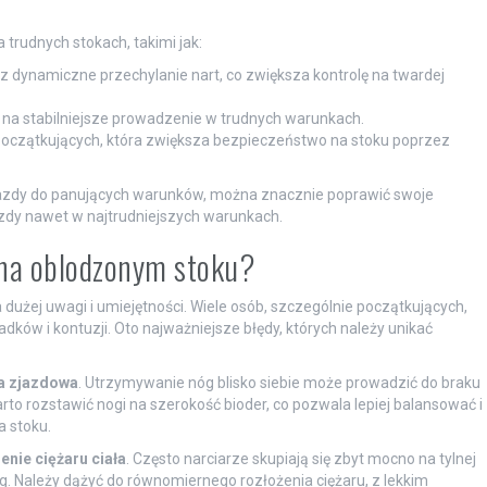
 trudnych stokach, takimi jak:
z dynamiczne przechylanie nart, co zwiększa kontrolę na twardej
ą na stabilniejsze prowadzenie w trudnych warunkach.
a początkujących, która zwiększa bezpieczeństwo na stoku poprzez
l jazdy do panujących warunków, można znacznie poprawić swoje
jazdy nawet w najtrudniejszych warunkach.
y na oblodzonym stoku?
żej uwagi i umiejętności. Wiele osób, szczególnie początkujących,
dków i kontuzji. Oto najważniejsze błędy, których należy unikać
a zjazdowa
. Utrzymywanie nóg blisko siebie może prowadzić do braku
warto rozstawić nogi na szerokość bioder, co pozwala lepiej balansować i
a stoku.
nie ciężaru ciała
. Często narciarze skupiają się zbyt mocno na tylnej
g. Należy dążyć do równomiernego rozłożenia ciężaru, z lekkim