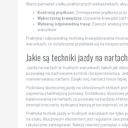
Warto pamiętać o kilku praktycznych wskazówkach, aby
Kontroluj prędkość:
Zmniejszenie prędkości przy 
Wykorzystaj krawędzie:
Używanie krawędzi nart 
Wybieraj odpowiednią trasę:
Zawsze analizuj sto
warunków.
Praktyka i odpowiednią techniką krawędziowania można 
warunkach, co ostatecznie przekłada się na bezpieczeńs
Jakie są techniki jazdy na narta
Jazda na nartach w trudnych warunkach, takich jak oblo
pozwalają na zachowanie kontroli i bezpieczeństwa. Je
manewrowaniu nartami. Dzięki niej, narciarz może lepiej
Podstawą skutecznej jazdy na oblodzonych stokach jes
zapewnia stabilniejszą postawę. Dodatkowo, kluczowe j
balansowania na nartach, co pozwala na bardziej efektyw
zewnętrznej narty, zyskujesz lepszą przyczepność, co j
Praktyka technik jazdy w trudnych warunkach nie tylko p
na stoku. Kluczowym elementem jest regularne ćwiczen
i skutecznie zareagować. Należy również pamiętać o od