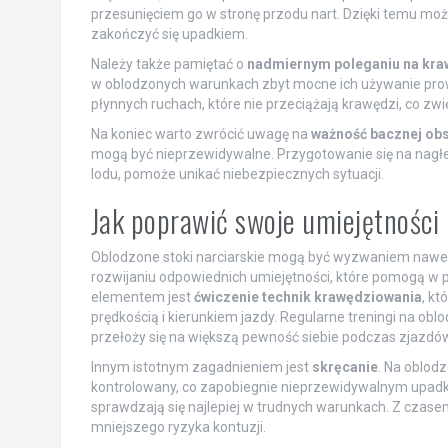
przesunięciem go w stronę przodu nart. Dzięki temu możn
zakończyć się upadkiem.
Należy także pamiętać o
nadmiernym poleganiu na kra
w oblodzonych warunkach zbyt mocne ich używanie prowadz
płynnych ruchach, które nie przeciążają krawędzi, co zwi
Na koniec warto zwrócić uwagę na
ważność bacznej obs
mogą być nieprzewidywalne. Przygotowanie się na nagłe
lodu, pomoże unikać niebezpiecznych sytuacji.
Jak poprawić swoje umiejętności
Oblodzone stoki narciarskie mogą być wyzwaniem nawet d
rozwijaniu odpowiednich umiejętności, które pomogą w
elementem jest
ćwiczenie technik krawędziowania
, kt
prędkością i kierunkiem jazdy. Regularne treningi na ob
przełoży się na większą pewność siebie podczas zjazdów
Innym istotnym zagadnieniem jest
skręcanie
. Na oblod
kontrolowany, co zapobiegnie nieprzewidywalnym upadkom
sprawdzają się najlepiej w trudnych warunkach. Z czasem
mniejszego ryzyka kontuzji.