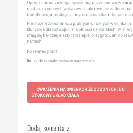
Oprócz samodzielnego ćwiczenia, uczestnictwo w
kursa
dostarczą cennych wskazówek, ale również zademonstruj
Dodatkowo, interakcja z innymi uczestnikami kursu może
Nie można zapominać o praktyce w różnych warunkach. D
kluczowe dla rozwoju umiejętności narciarskich. W mia
stają się bardziej elastyczni i lepiej przygotowani do s
nartach.
No related posts.
Jak doskonalić siebie w narciarstwie
Post
←
ĆWICZENIA NA ŚNIEGACH ZLODZONYCH. DO
navigation
STOKOWY UKŁAD CIAŁA
Dodaj komentarz