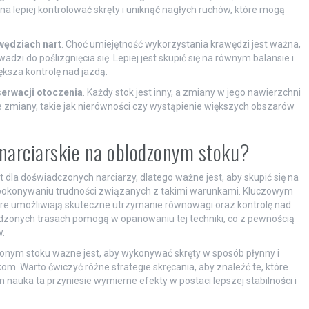
a lepiej kontrolować skręty i uniknąć nagłych ruchów, które mogą
wędziach nart
. Choć umiejętność wykorzystania krawędzi jest ważna,
i do poślizgnięcia się. Lepiej jest skupić się na równym balansie i
ększa kontrolę nad jazdą.
erwacji otoczenia
. Każdy stok jest inny, a zmiany w jego nawierzchni
 zmiany, takie jak nierówności czy wystąpienie większych obszarów
 narciarskie na oblodzonym stoku?
la doświadczonych narciarzy, dlatego ważne jest, aby skupić się na
 pokonywaniu trudności związanych z takimi warunkami. Kluczowym
óre umożliwiają skuteczne utrzymanie równowagi oraz kontrolę nad
lodzonych trasach pomogą w opanowaniu tej techniki, co z pewnością
.
zonym stoku ważne jest, aby wykonywać skręty w sposób płynny i
. Warto ćwiczyć różne strategie skręcania, aby znaleźć te, które
 nauka ta przyniesie wymierne efekty w postaci lepszej stabilności i