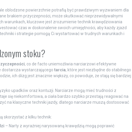
 ale oblodzone powierzchnie potrafią być prawdziwym wyzwaniem dla
owane brakiem przyczepności, może skutkować nieprzewidywalnymi
akich warunkach, kluczowe jest zrozumienie technik krawędziowania
westować czas w doskonalenie swoich umiejętności, aby każdy zjazd
e techniki i strategie pomogą Ci wystartować w trudnych warunkach i
odzonym stoku?
rzyczepności
, co de facto uniemożliwia narciarzowi efektywne
nie dostarcza wystarczającego
tarcia
, które jest niezbędne do stabilnego
dzie, ich ślizg jest znacznie większy, co powoduje, że stają się bardziej
i ryzyko upadków oraz kontuzji. Narciarze mogą mieć trudności z
taje się niekomfortowa, a ciała bardzo szybko przestają reagować na
zyć na klasyczne techniki jazdy, dlatego narciarze muszą dostosować
skorzystać z kilku technik:
zi
– Narty z wyraźniej narysowaną krawędzią mogą poprawić