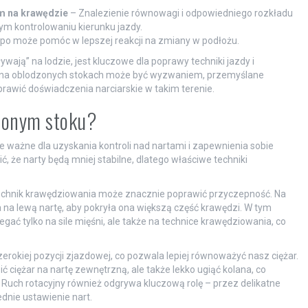
m na krawędzie
– Znalezienie równowagi i odpowiedniego rozkładu
ym kontrolowaniu kierunku jazdy.
po może pomóc w lepszej reakcji na zmiany w podłożu.
ają” na lodzie, jest kluczowe dla poprawy techniki jazdy i
a na oblodzonych stokach może być wyzwaniem, przemyślane
rawić doświadczenia narciarskie w takim terenie.
dzonym stoku?
 ważne dla uzyskania kontroli nad nartami i zapewnienia sobie
 że narty będą mniej stabilne, dlatego właściwe techniki
technik krawędziowania może znacznie poprawić przyczepność. Na
 na lewą nartę, aby pokryła ona większą część krawędzi. W tym
gać tylko na sile mięśni, ale także na technice krawędziowania, co
rokiej pozycji zjazdowej, co pozwala lepiej równoważyć nasz ciężar.
 ciężar na nartę zewnętrzną, ale także lekko ugiąć kolana, co
 Ruch rotacyjny również odgrywa kluczową rolę – przez delikatne
dnie ustawienie nart.