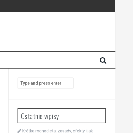
Search
for:
Ostatnie wpisy
Krótka monodieta: zasady, efekty i jak