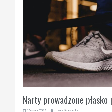
Narty prowadzone płasko 
16 maja 2014
Jowita Krasiecka