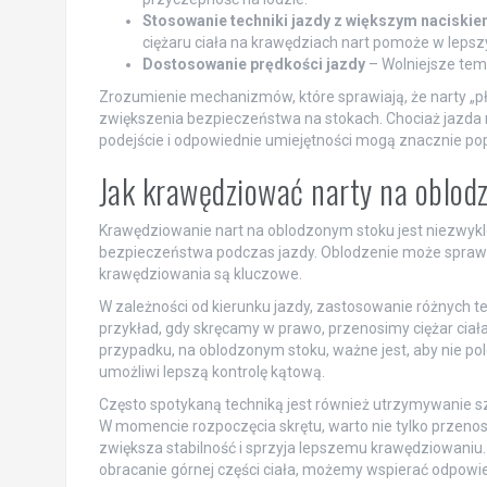
Stosowanie techniki jazdy z większym naciskie
ciężaru ciała na krawędziach nart pomoże w lepsz
Dostosowanie prędkości jazdy
– Wolniejsze tem
Zrozumienie mechanizmów, które sprawiają, że narty „pływ
zwiększenia bezpieczeństwa na stokach. Chociaż jazd
podejście i odpowiednie umiejętności mogą znacznie pop
Jak krawędziować narty na oblo
Krawędziowanie nart na oblodzonym stoku jest niezwykle
bezpieczeństwa podczas jazdy. Oblodzenie może sprawić,
krawędziowania są kluczowe.
W zależności od kierunku jazdy, zastosowanie różnych 
przykład, gdy skręcamy w prawo, przenosimy ciężar ciała
przypadku, na oblodzonym stoku, ważne jest, aby nie pole
umożliwi lepszą kontrolę kątową.
Często spotykaną techniką jest również utrzymywanie sze
W momencie rozpoczęcia skrętu, warto nie tylko przenosić
zwiększa stabilność i sprzyja lepszemu krawędziowaniu.
obracanie górnej części ciała, możemy wspierać odpowie