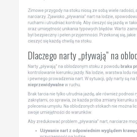
Zimowe przygody na stoku niosą ze sobą wiele radości,
narciarzy. Zjawisko „pływania” nart na lodzie, spowod
ruchami i utrudniać kontrolę. Aby cieszyć się jazdą w t
oraz umiejętność unikania typowych błędów. Warto zain
był bezpieczny i pełen przyjemności. Przekonaj się, jaki
cieszyć się każdą chwilą na stoku.
Dlaczego narty „pływają” na obl
Narty „pływają” na oblodzonym stoku z powodu
braku p
kontrolowanie kierunku jazdy. Na lodzie, warstwa lodu 
i pewnego prowadzenia nart. W sytuacji, gdy narty są na lo
nieprzewidywalne
w ruchu.
Brak tarcia nie tylko utrudnia jazdę, ale również podnos
zakrętami, co sprawia, że każda próba zmiany kierunku s
polecenia umysłu. Na oblodzonych stokach nie można lic
swoje umiejętności do warunków.
Aby zredukować problem „pływania” nart, narciarze mogą 
Używanie nart z odpowiednim wyglądem krawęd
przyczepność na lodzie.