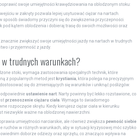
 poprawić swoje umiejętności krawędziowania na oblodzonym stoku:
wejściu w zakręty pozwala lepiej usytuować ciężar na nartach.
w sposób świadomy przyczyni się do zwiększenia przyczepności.
k pod kątem oblodzenia i dobieraj trasę do swoich możliwości oraz
znacznie zwiększyć swoje umiejętności jazdy na nartach w trudnych
two i przyjemność z jazdy.
ch w trudnych warunkach?
dzone stoki, wymaga zastosowania specjalnych technik, które
dną z popularnych metod jest
krystiania
, która polega na precyzyjnym
 dostosować się do zmieniających się warunków i uniknąć poślizgów.
t odpowiednie
ustawienie nart
. Narty powinny być lekko rozstawione, co
est
przenoszenie ciężaru ciała
. Wymaga to świadomego
ne rozpoczęcie skrętu. Kiedy kierujesz ciężar ciała w kierunku
est niezwykle ważne na oblodzonej nawierzchni.
oprawia umiejętności narciarskie, ale również zwiększa
pewność siebie
ie ruchów w różnych warunkach, aby w sytuacji kryzysowej móc szybko
powiednim doborze odzieży oraz sprzętu, co znacząco wpływa na