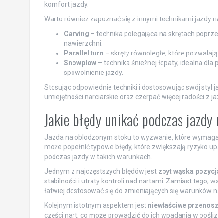
komfort jazdy.
Warto również zapoznać się z innymi technikami jazdy na
Carving
– technika polegająca na skrętach poprze
nawierzchni.
Parallel turn
– skręty równoległe, które pozwalaj
Snowplow
– technika śnieżnej łopaty, idealna dl
spowolnienie jazdy.
Stosując odpowiednie techniki i dostosowując swój sty
umiejętności narciarskie oraz czerpać więcej radości z 
Jakie błędy unikać podczas jazd
Jazda na oblodzonym stoku to wyzwanie, które wymaga du
może popełnić typowe błędy, które zwiększają ryzyko upa
podczas jazdy w takich warunkach.
Jednym z najczęstszych błędów jest
zbyt wąska pozycj
stabilności i utraty kontroli nad nartami. Zamiast tego, 
łatwiej dostosować się do zmieniających się warunków n
Kolejnym istotnym aspektem jest
niewłaściwe przenosze
części nart, co może prowadzić do ich wpadania w pośliz