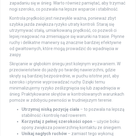
zapadaniu się w śnieg. Warto również pamiętać, aby trzymać
nogi szeroko, co pozwala na lepsze wsparcie i stabilność.
Kontrola prędkości jest niezwykle ważna, ponieważ zbyt
szybka jazda zwiększa ryzyko utraty kontroli. Staraj się
utrzymywać stałą, umiarkowaną prędkość, co pozwoli ci
lepiej reagować na zmieniające się warunki na trasie. Płynne
ruchy i delikatne manewry są znacznie bardziej efektywne
od gwałtownych, które mogą prowadzić do wpadnięcia w
zaspy.
Skręcanie w głębokim śniegu jest kolejnym wyzwaniem. W
przeciwieństwie do jazdy po twardej nawierzchni, gdzie
skręty są bardziej bezpośrednie, w puchu istotne jest, aby
szeroko i płynnie wyprowadzać ruchy. Dzięki temu
minimalizujemy ryzyko ześlizgnięcia się lub zapadnięcia w
śnieg. Praktykowanie skrętów w kontrolowanych warunkach
pomoże w zdobyciu pewności w trudniejszym terenie.
Utrzymuj niską pozycję ciała
– to pozwala na lepszą
stabilność i kontrolę nad rowerem.
Korzystaj z pełnej szerokości opon
– użycie boku
opony zwiększa powierzchnię kontaktu ze śniegiem.
Unikaj nagłych ruchów
– zamiast tego wykonuj