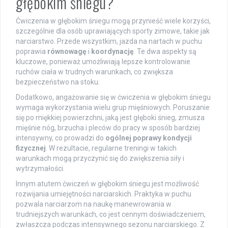
głębokim śniegu?
Ćwiczenia w głębokim śniegu mogą przynieść wiele korzyści,
szczególnie dla osób uprawiających sporty zimowe, takie jak
narciarstwo. Przede wszystkim, jazda na nartach w puchu
poprawia
równowagę
i
koordynację
. Te dwa aspekty są
kluczowe, ponieważ umożliwiają lepsze kontrolowanie
ruchów ciała w trudnych warunkach, co zwiększa
bezpieczeństwo na stoku.
Dodatkowo, angażowanie się w ćwiczenia w głębokim śniegu
wymaga wykorzystania wielu grup mięśniowych. Poruszanie
się po miękkiej powierzchni, jaką jest głęboki śnieg, zmusza
mięśnie nóg, brzucha i pleców do pracy w sposób bardziej
intensywny, co prowadzi do
ogólnej poprawy kondycji
fizycznej
. W rezultacie, regularne treningi w takich
warunkach mogą przyczynić się do zwiększenia siły i
wytrzymałości.
Innym atutem ćwiczeń w głębokim śniegu jest możliwość
rozwijania umiejętności narciarskich. Praktyka w puchu
pozwala narciarzom na naukę manewrowania w
trudniejszych warunkach, co jest cennym doświadczeniem,
zwłaszcza podczas intensywnego sezonu narciarskiego. Z