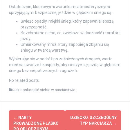
Ostatecznie, kluczowymi warunkami atmosferycznymi
sprzyjającymi bezpiecznej jeździe w głębokim śniegu są:
Świeżo opadły, miękki śnieg, który zapewnia lepszą
przyczepność.
Bezchmurne niebo, co zwiększa widoczność i komfort
jazdy.
Umiarkowany mróz, który zapobiega zbijaniu się
śniegu w twardą warstwę.
Wybierając się w podróż po zaśnieżonych drogach, warto
mieć na uwadze te aspekty, aby cieszyć się jazdą w głębokim
śniegu bez niepotrzebnych zagrożeń.
No related posts.
Jak doskonalić siebie w narciarstwie
Post
←
NARTY
DZIECKO. SZCZEGÓLNY
navigation
PROWADZONE PŁASKO
TYP NARCIARZA
→
PO OBLODZONYM