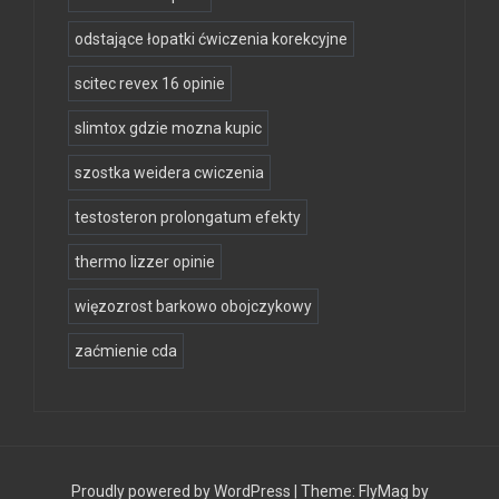
odstające łopatki ćwiczenia korekcyjne
scitec revex 16 opinie
slimtox gdzie mozna kupic
szostka weidera cwiczenia
testosteron prolongatum efekty
thermo lizzer opinie
więzozrost barkowo obojczykowy
zaćmienie cda
Proudly powered by WordPress
|
Theme:
FlyMag
by