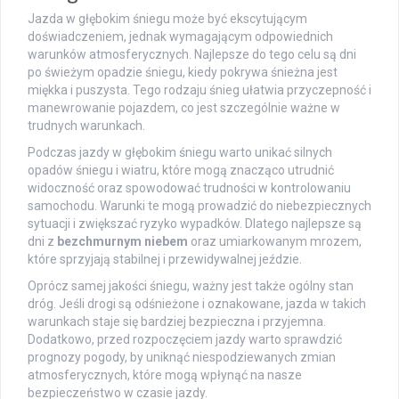
Jazda w głębokim śniegu może być ekscytującym
doświadczeniem, jednak wymagającym odpowiednich
warunków atmosferycznych. Najlepsze do tego celu są dni
po świeżym opadzie śniegu, kiedy pokrywa śnieżna jest
miękka i puszysta. Tego rodzaju śnieg ułatwia przyczepność i
manewrowanie pojazdem, co jest szczególnie ważne w
trudnych warunkach.
Podczas jazdy w głębokim śniegu warto unikać silnych
opadów śniegu i wiatru, które mogą znacząco utrudnić
widoczność oraz spowodować trudności w kontrolowaniu
samochodu. Warunki te mogą prowadzić do niebezpiecznych
sytuacji i zwiększać ryzyko wypadków. Dlatego najlepsze są
dni z
bezchmurnym niebem
oraz umiarkowanym mrozem,
które sprzyjają stabilnej i przewidywalnej jeździe.
Oprócz samej jakości śniegu, ważny jest także ogólny stan
dróg. Jeśli drogi są odśnieżone i oznakowane, jazda w takich
warunkach staje się bardziej bezpieczna i przyjemna.
Dodatkowo, przed rozpoczęciem jazdy warto sprawdzić
prognozy pogody, by uniknąć niespodziewanych zmian
atmosferycznych, które mogą wpłynąć na nasze
bezpieczeństwo w czasie jazdy.