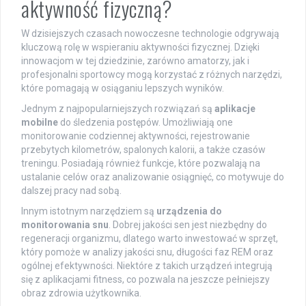
aktywność fizyczną?
W dzisiejszych czasach nowoczesne technologie odgrywają
kluczową rolę w wspieraniu aktywności fizycznej. Dzięki
innowacjom w tej dziedzinie, zarówno amatorzy, jak i
profesjonalni sportowcy mogą korzystać z różnych narzędzi,
które pomagają w osiąganiu lepszych wyników.
Jednym z najpopularniejszych rozwiązań są
aplikacje
mobilne
do śledzenia postępów. Umożliwiają one
monitorowanie codziennej aktywności, rejestrowanie
przebytych kilometrów, spalonych kalorii, a także czasów
treningu. Posiadają również funkcje, które pozwalają na
ustalanie celów oraz analizowanie osiągnięć, co motywuje do
dalszej pracy nad sobą.
Innym istotnym narzędziem są
urządzenia do
monitorowania snu
. Dobrej jakości sen jest niezbędny do
regeneracji organizmu, dlatego warto inwestować w sprzęt,
który pomoże w analizy jakości snu, długości faz REM oraz
ogólnej efektywności. Niektóre z takich urządzeń integrują
się z aplikacjami fitness, co pozwala na jeszcze pełniejszy
obraz zdrowia użytkownika.