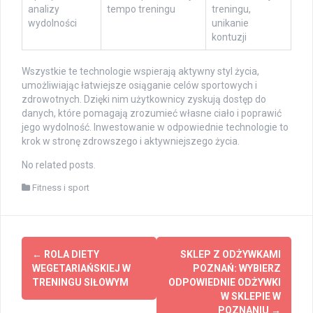
analizy
tempo treningu
treningu,
wydolności
unikanie
kontuzji
Wszystkie te technologie wspierają aktywny styl życia,
umożliwiając łatwiejsze osiąganie celów sportowych i
zdrowotnych. Dzięki nim użytkownicy zyskują dostęp do
danych, które pomagają zrozumieć własne ciało i poprawić
jego wydolność. Inwestowanie w odpowiednie technologie to
krok w stronę zdrowszego i aktywniejszego życia.
No related posts.
Fitness i sport
Post
←
ROLA DIETY
SKLEP Z ODŻYWKAMI
navigation
WEGETARIAŃSKIEJ W
POZNAŃ: WYBIERZ
TRENINGU SIŁOWYM
ODPOWIEDNIE ODŻYWKI
W SKLEPIE W
POZNANIU
→