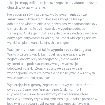
takie jak mapy offline, co jest szczególnie przydatne podczas
długich wypraw w terenie.
Nie zapomnij również o możliwości
synchronizacji ze
smartfonem
. Dzięki temu będziesz mógł na bieżąco
odbierać powiadomienia o połączeniach, wiadomościach czy
e-mailach, co może być niezwykle wygodne podczas
treningów. Aplikacje mobilne często oferują dodatkowe dane
dotyczące aktywności fizycznej, co umożliwia lepszą analizę
wyników i planowanie kolejnych treningów.
Ważnym kryterium jest także
wygoda noszenia
zegarka.
Warto przetestować kilka modeli, aby upewnić się, że
zegarek dobrze leży na nadgarstku, nie powoduje
dyskomfortu podczas intensywnego wysiłku i jest
odpowiednio lekki. Zegarki sportowe są zazwyczaj
wodoodporne, co także pozwala na ich używanie w różnych
warunkach atmosferycznych.
Wybierając inteligentny zegarek sportowy, warto brać pod
uwagę zarówno jego funkcjonalność, jak i komfort
użytkowania. Dzięki temu stworzysz akcesorium, które
będzie Ci towarzyszyć w każdym treningu, a także pomoże w
lepszym zarządzaniu zdrowiem i aktywnością fizyczną.