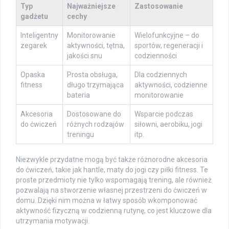
Typ
Najważniejsze
Zastosowanie
gadżetu
cechy
Inteligentny
Monitorowanie
Wielofunkcyjne – do
zegarek
aktywności, tętna,
sportów, regeneracji i
jakości snu
codzienności
Opaska
Prosta obsługa,
Dla codziennych
fitness
długo trzymająca
aktywności, codzienne
bateria
monitorowanie
Akcesoria
Dostosowane do
Wsparcie podczas
do ćwiczeń
różnych rodzajów
siłowni, aerobiku, jogi
treningu
itp.
Niezwykle przydatne mogą być także różnorodne akcesoria
do ćwiczeń, takie jak hantle, maty do jogi czy piłki fitness. Te
proste przedmioty nie tylko wspomagają trening, ale również
pozwalają na stworzenie własnej przestrzeni do ćwiczeń w
domu. Dzięki nim można w łatwy sposób wkomponować
aktywność fizyczną w codzienną rutynę, co jest kluczowe dla
utrzymania motywacji.