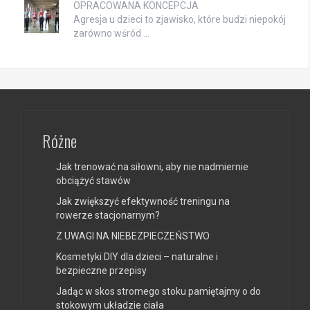
OPRACOWANA KONCEPCJA
Agresja u dzieci to zjawisko, które budzi niepokój
zarówno wśród …
Różne
Jak trenować na siłowni, aby nie nadmiernie
obciążyć stawów
Jak zwiększyć efektywność treningu na
rowerze stacjonarnym?
Z UWAGI NA NIEBEZPIECZEŃSTWO
Kosmetyki DIY dla dzieci – naturalne i
bezpieczne przepisy
Jadąc w skos stromego stoku pamiętajmy o do
stokowym układzie ciała