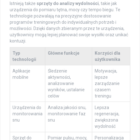
Istnieją także
sprzęty do analizy wydolności
, takie jak
urządzenia do pomiaru tętna, mocy czy tempo biegu. Te
technologie pozwalają na precyzyjne dostosowanie
programów treningowych do indywidualnych potrzeb i
możliwości. Dzięki danych zbieranym przez te urządzenia,
użytkownicy mogą lepiej planować swoje wysiłki oraz unikać
kontuzji.
Typ
Główne funkcje
Korzyści dla
technologii
użytkownika
Aplikacje
Śledzenie
Motywacja,
mobilne
aktywności,
lepsze
analizowanie
zarządzanie
wyników, ustalanie
czasem
celów
treningu
Urządzenia do
Analiza jakości snu,
Lepsza
monitorowania
monitorowanie faz
regeneracja,
snu
snu
zwiększona
wydolność
Sprzęt do
Pomiar pulsu, mocy,
Personalizacja