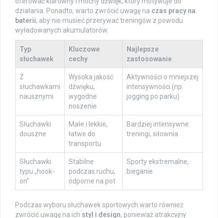
oferować klarowny i mocny dźwięk, który motywuje do
działania. Ponadto, warto zwrócić uwagę na
czas pracy na
baterii
, aby nie musieć przerywać treningów z powodu
wyładowanych akumulatorów.
Typ
Kluczowe
Najlepsze
słuchawek
cechy
zastosowanie
Z
Wysoka jakość
Aktywności o mniejszej
słuchawkami
dźwięku,
intensywności (np.
nausznymi
wygodne
jogging po parku)
noszenie
Słuchawki
Małe i lekkie,
Bardziej intensywne
douszne
łatwe do
treningi, siłownia
transportu
Słuchawki
Stabilne
Sporty ekstremalne,
typu „hook-
podczas ruchu,
bieganie
on”
odporne na pot
Podczas wyboru słuchawek sportowych warto również
zwrócić uwagę na ich
styl i design
, ponieważ atrakcyjny