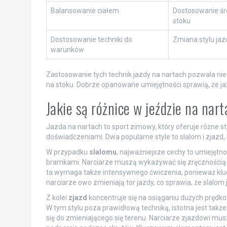
Balansowanie ciałem
Dostosowanie śr
stoku
Dostosowanie techniki do
Zmiana stylu jaz
warunków
Zastosowanie tych technik jazdy na nartach pozwala ni
na stoku. Dobrze opanowane umiejętności sprawią, że jaz
Jakie są różnice w jeździe na nar
Jazda na nartach to sport zimowy, który oferuje różne s
doświadczeniami. Dwa popularne style to slalom i zjazd, k
W przypadku
slalomu
, najważniejsze cechy to umiejęt
bramkami. Narciarze muszą wykazywać się zręcznością i
ta wymaga także intensywnego ćwiczenia, ponieważ klu
narciarze owo zmieniają tor jazdy, co sprawia, że slal
Z kolei
zjazd
koncentruje się na osiąganiu dużych prędko
W tym stylu poza prawidłową techniką, istotna jest takż
się do zmieniającego się terenu. Narciarze zjazdowi mus