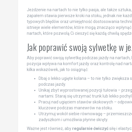
Jeżdżenie na nartach to nie tylko pasja, ale także sztuk
zapałem stawia pierwsze kroki na stoku, jednak nie każd
typowych błędów oraz umiejętność dostosowania techni
istnieje wiele elementów, które mogą znacząco wpłynąć n
nartach, które pozwolą Ci cieszyć się każdą chwilą spędz
Jak poprawić swoją sylwetkę w je
Aby poprawić swoją sylwetkę podczas jazdy na nartach,
pozycja wpływa na komfort jazdy oraz kontrolę nad narta
kilka wskazówek, jak to osiągnąć:
Dbaj o lekko ugięte kolana – to nie tylko zwiększa
podczas jazdy.
Unikaj zbyt wyprostowanej pozycji tułowia – przegi
nartami. Staraj się utrzymać trunk lub lekko pochy
Pracuj nad ugięciem stawów skokowych – odpowied
kluczowe podczas manewrów na stoku.
Utrzymuj wokół siebie równowagę – przemieszczen
zadyszkom i umożliwia płynne skręty.
Ważne jest również, aby
regularnie ćwiczyć
siłę i elast