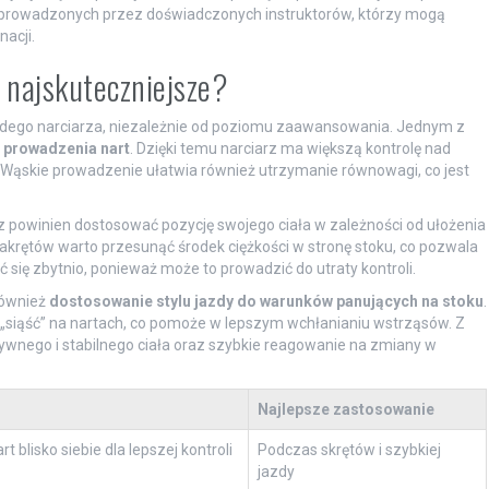
ach prowadzonych przez doświadczonych instruktorów, którzy mogą
acji.
ą najskuteczniejsze?
ażdego narciarza, niezależnie od poziomu zaawansowania. Jednym z
 prowadzenia nart
. Dzięki temu narciarz ma większą kontrolę nad
. Wąskie prowadzenie ułatwia również utrzymanie równowagi, co jest
rz powinien dostosować pozycję swojego ciała w zależności od ułożenia
krętów warto przesunąć środek ciężkości w stronę stoku, co pozwala
 się zbytnio, ponieważ może to prowadzić do utraty kontroli.
również
dostosowanie stylu jazdy do warunków panujących na stoku
.
 „siąść” na nartach, co pomoże w lepszym wchłanianiu wstrząsów. Z
ywnego i stabilnego ciała oraz szybkie reagowanie na zmiany w
Najlepsze zastosowanie
 blisko siebie dla lepszej kontroli
Podczas skrętów i szybkiej
jazdy