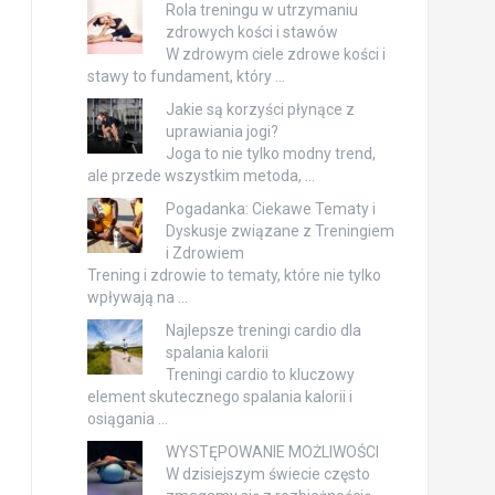
Rola treningu w utrzymaniu
zdrowych kości i stawów
W zdrowym ciele zdrowe kości i
stawy to fundament, który …
Jakie są korzyści płynące z
uprawiania jogi?
Joga to nie tylko modny trend,
ale przede wszystkim metoda, …
Pogadanka: Ciekawe Tematy i
Dyskusje związane z Treningiem
i Zdrowiem
Trening i zdrowie to tematy, które nie tylko
wpływają na …
Najlepsze treningi cardio dla
spalania kalorii
Treningi cardio to kluczowy
element skutecznego spalania kalorii i
osiągania …
WYSTĘPOWANIE MOŻLIWOŚCI
W dzisiejszym świecie często