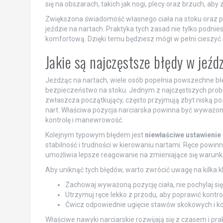
się na obszarach, takich jak nogi, plecy oraz brzuch, aby
Zwiększona świadomość własnego ciała na stoku oraz pr
jeździe na nartach. Praktyka tych zasad nie tylko podnies
komfortową. Dzięki temu będziesz mógł w pełni cieszyć
Jakie są najczęstsze błędy w jeźd
Jeżdżąc na nartach, wiele osób popełnia powszechne bł
bezpieczeństwo na stoku. Jednym z najczęstszych pro
zwłaszcza początkujący, często przyjmują zbyt niską poz
nart. Właściwa pozycja narciarska powinna być wyważon
kontrolę i manewrowość.
Kolejnym typowym błędem jest
niewłaściwe ustawienie 
stabilność i trudności w kierowaniu nartami. Ręce powinn
umożliwia lepsze reagowanie na zmieniające się warunki
Aby uniknąć tych błędów, warto zwrócić uwagę na kilka 
Zachowaj wyważoną pozycję ciała, nie pochylaj się
Utrzymuj ręce lekko z przodu, aby poprawić kontro
Ćwicz odpowiednie ugięcie stawów skokowych i ko
Właściwe nawyki narciarskie rozwijają się z czasem i pr