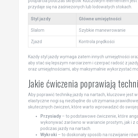
podparcia podczas skrętów. Kluczowym elementem jest ró
przydaje się na zaśnieżonych lub lodowatych stokach.
Styl jazdy
Główne umiejętności
Slalom
Szybkie manewrowanie
Zjazd
Kontrola prędkości
Każdy styl jazdy wymaga zatem innych umiejętności oraz 
aby stać się lepszym narciarzem i czerpać radość z jazdy
oraz umiejętnościami, aby maksymalnie wykorzystać możl
Jakie ćwiczenia poprawiają techn
Aby poprawić technikę jazdy na nartach, kluczowe jest w
elastyczne nogi są niezbędne do utrzymania prawidłowej
skutecznych ćwiczeń, które warto wprowadzić do swojeg
Przysiady
– to podstawowe ćwiczenie, które angaż
wykonywać zarówno w wariancie prostym, jak i z 
podczas jazdy na nartach.
Wykroki
– to doskonały sposób na rozwijanie rów