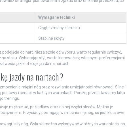
wnież strategia: planowanie linii zjazdu oraz unikanie przeszkód, co
Wymagane techniki
Ciągłe zmiany kierunku
Stabilne skręty
podejścia do nart. Niezależnie od wyboru, warto regularnie ćwiczyć,
 na stoku. Wybierając styl, warto kierować się własnymi preferencjami
iwości, jakie oferuje jazda na nartach.
ikę jazdy na nartach?
zmocnienie mięśni nóg oraz rozwijanie umiejętności równowagi. Silne i
 postawy i senacji w każdych warunkach. Poniżej przedstawiamy kilka
o treningu.
uje mięśnie ud, pośladków oraz dolnej części pleców. Można je
obciążeniem. Przysiady pomagają wzmocnić siłę nóg, co jest kluczowe
nowagi i siły nóg. Wykroki można wykonywać w różnych wariantach, np.