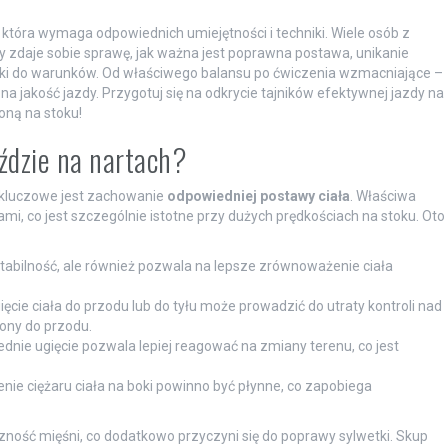
a, która wymaga odpowiednich umiejętności i techniki. Wiele osób z
y zdaje sobie sprawę, jak ważna jest poprawna postawa, unikanie
ki do warunków. Od właściwego balansu po ćwiczenia wzmacniające –
a jakość jazdy. Przygotuj się na odkrycie tajników efektywnej jazdy na
oną na stoku!
ździe na nartach?
 kluczowe jest zachowanie
odpowiedniej postawy ciała
. Właściwa
mi, co jest szczególnie istotne przy dużych prędkościach na stoku. Oto
 stabilność, ale również pozwala na lepsze zrównoważenie ciała
ęcie ciała do przodu lub do tyłu może prowadzić do utraty kontroli nad
lony do przodu.
nie ugięcie pozwala lepiej reagować na zmiany terenu, co jest
ie ciężaru ciała na boki powinno być płynne, co zapobiega
yczność mięśni, co dodatkowo przyczyni się do poprawy sylwetki. Skup