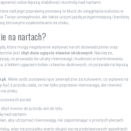
 zapewnić sobie lepszą stabilność i kontrolę nad nartami.
aca nad jego poprawną postawą to klucz do osiągnięcia sukcesu w
ie Twoje umiejętności, ale także uczyni jazdę przyjemniejszą i bardziej
 się zimowymi szaleństwami na stoku.
zie na nartach?
ędy, które mogą negatywnie wpływać na ich doświadczenie oraz
blemów jest
zbyt duże ugięcie stawów skokowych
. Narciarze,
ycję, co prowadzi do utraty równowagi i trudności w kontrolowaniu
a, z lekkim ugięciem kolan i stawów skokowych, co pozwala na lepszą
rąk
. Wiele osób zostawia ręce zewnętrzne za tułowiem, co wpływa na
y być z przodu ciała, co nie tylko poprawia równowagę, ale również
 na stoku.
kluczowych porad:
 zbyt mocno do przodu ani do tyłu.
lę nad nartami.
lan, aby utrzymać równowagę, nie zapominając o prostych plecach.
aktyką, więc na początku warto skupić się na podstawowych aspektach