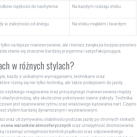
odków ciężkości do nachylenia
Na każdym rodzaju stoku
dy w zależności od śniegu
Na stoku miękkim i twardym
e tylko na lepsze manewrowanie, ale również zwiększa bezpieczeństwo
da stanie się znacznie bardziej przyjemna i satysfakcjonująca.
tach w różnych stylach?
tyle, każdy z unikalnymi wymaganiami, technikami oraz
tóre różnią się nie tylko techniką, ale także podejściem do jazdy.
ność szybkiego reagowania oraz precyzyjnego manewrowania między
 elastycznością, aby skutecznie pokonywać ciasne zakręty. Technika
czowe jest opanowanie rytmu oraz właściwego kątowania nart. Często
om jest stylem bardziej dynamicznym i wyzwaniowym.
ści oraz utrzymywaniu stabilności podczas jazdy po stromych stokach.
e
ocena warunków atmosferycznych
oraz umiejętność dostosowania
zą rozwinąć umiejętności kontroli prędkości oraz odpowiedniego