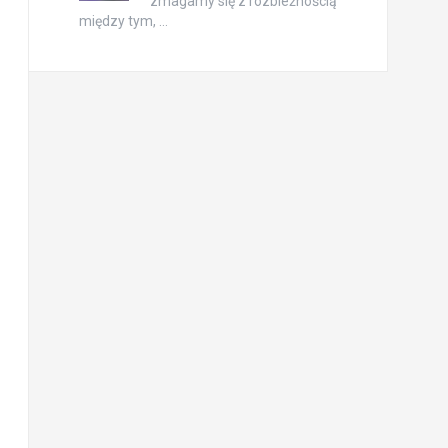
zmagamy się z rozbieżnością
między tym, …