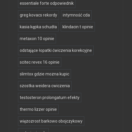
essentiale forte odpowiednik
greg kovacs rekordy
intymność cda
kasia kępka schudła
klindacin t opinie
metaxon 10 opinie
odstające łopatki ćwiczenia korekcyjne
scitec revex 16 opinie
slimtox gdzie mozna kupic
szostka weidera cwiczenia
testosteron prolongatum efekty
thermo lizzer opinie
więzozrost barkowo obojczykowy