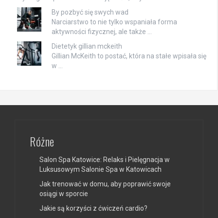
By pozbyć się swych wad
Narciarstwo to nie tylko wspaniała forma
aktywności fizycznej, ale także …
Dietetyk gillian mckeith
Gillian McKeith to postać, która na stałe wpisała się
w …
Różne
Salon Spa Katowice: Relaks i Pielęgnacja w
Luksusowym Salonie Spa w Katowicach
Jak trenować w domu, aby poprawić swoje
osiągi w sporcie
Jakie są korzyści z ćwiczeń cardio?