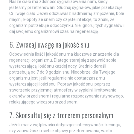
Nasze ciało ma zdolność sygnalizowania nam, kiedy
jesteśmy przetrenowani. Słuchaj sygnałów, jakie przekazuje
Ci Twoje ciało. Jeżeli odczuwasz nadmierną zmęczenie, bóle
mięśni, kłopoty ze snem czy częste infekcje, to znaki, że
organizm potrzebuje odpoczynku. Nie ignoruj tych sygnałów i
daj swojemu organizmowi czas na regenerację.
6. Zwracaj uwagę na jakość snu
Odpowiednia ilość i jakość snu ma kluczowe znaczenie dla
regeneracji organizmu. Dlatego staraj się zapewnić sobie
wystarczającą ilość snu każdej nocy. Średnio dorośli
potrzebują od 7 do 9 godzin snu. Niedobrze, dla Twojego
organizmu jest, jeśli regularnie nie dostarczasz mu
wystarczającej ilości snu. Popraw jakość snu, poprzez
stworzenie przyjemnej atmosfery w sypialni, limitowanie
ekranów przed snem i regularne rozpoczynanie rutynowego,
relaksującego wieczoru przed snem.
7. Skonsultuj się z trenerem personalnym
Jeżeli masz wątpliwości dotyczące intensywności treningu,
czy zauważasz u siebie objawy przetrenowania, warto