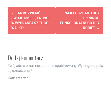
Post
←
JAK ROZWIJAĆ
NAJLEPSZE METODY
navigation
SWOJE UMIEJĘTNOŚCI
TRENINGU
W WYBRANEJ SZTUCE
FUNKCJONALNEGO DLA
WALKI?
KOBIET
→
Dodaj komentarz
Twój adres email nie zostanie opublikowany.
Wymagane pola
są oznaczone
*
Komentarz
*