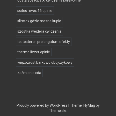
odstające łopatki ćwiczenia korekcyjne
scitec revex 16 opinie
slimtox gdzie mozna kupic
szostka weidera cwiczenia
testosteron prolongatum efekty
thermo lizzer opinie
więzozrost barkowo obojczykowy
zaćmienie cda
Proudly powered by WordPress
|
Theme:
FlyMag
by
Themeisle.