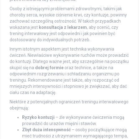
Osoby z istniejącymi problemami zdrowotnymi, takimi jak
choroby serca, wysokie ciśnienie krwi, czy kontuzje, powinny
zachować szczególną ostrożność. W takich przypadkach
wskazana jest
konsultacja z lekarzem
, aby ocenić, czy
trening interwałowy jest odpowiedni i jak powinien być
dostosowany do indywidualnych potrzeb.
Innym istotnym aspektem jest technika wykonywania
ćwiczeń. Niewłaściwe wykonywanie ruchów może prowadzić
do kontuzji. Dlatego ważne jest, aby szczególnie na początku
skupić się na
dobrej formie
oraz technice, a także na
odpowiednim rozgrzewaniu i schładzaniu organizmu po
treningu. Rekomendowane jest także, aby rozpocząć od
mniejszych intensywności i stopniowo je zwiększać, aby dać
ciału czas na adaptację.
Niektóre z potencjalnych ograniczeń treningu interwałowego
obejmują:
Ryzyko kontuzji
– źle wykonywane ćwiczenia mogą
prowadzić do urazów mięśni i stawów.
Zbyt duża intensywność
– osoby początkujące mogą
mieć trudności z utrzymaniem wymagającego tempa,