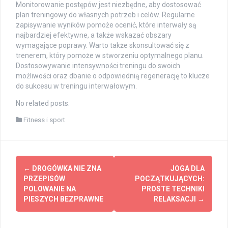
Monitorowanie postępów jest niezbędne, aby dostosować
plan treningowy do własnych potrzeb i celów. Regularne
zapisywanie wyników pomoże ocenić, które interwały są
najbardziej efektywne, a także wskazać obszary
wymagające poprawy. Warto także skonsultować się z
trenerem, który pomoże w stworzeniu optymalnego planu.
Dostosowywanie intensywności treningu do swoich
możliwości oraz dbanie o odpowiednią regenerację to klucze
do sukcesu w treningu interwałowym.
No related posts.
Fitness i sport
Post
←
DROGÓWKA NIE ZNA
JOGA DLA
navigation
PRZEPISÓW
POCZĄTKUJĄCYCH:
POLOWANIE NA
PROSTE TECHNIKI
PIESZYCH BEZPRAWNE
RELAKSACJI
→