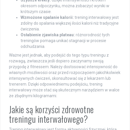
Szybsze efekty:
dzięki intensywności i krótkim
okresom odpoczynku, można zobaczyć wyniki w
krótszym czasie.
Wzmożone spalanie kalorii:
trening interwałowy jest
zdolny do spalania większej ilości kalorii niż tradycyjne
ćwiczenia.
Osłabienie zjawiska plateau:
różnorodność tych
treningów pomaga unikać stagnacji w procesie
odchudzania.
Ważne jest jednak, aby podejść do tego typu treningu z
rozwagą, zwłaszcza jeśli dopiero zaczynamy swoją
przygodę z fitnessem. Należy dostosować intensywność do
własnych możliwości oraz przed rozpoczęciem jakichkolwiek
intensywnych ćwiczeń, skonsultować się z lekarzem lub
trenerem. Dzięki odpowiedniemu podejściu, trening
interwałowy może stać się skutecznym narzędziem w walce
ze zbędnymi kilogramami.
Jakie są korzyści zdrowotne
treningu interwałowego?
Trening interwałowy jest formą aktywności fizycznej, która