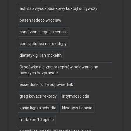
activlab wysokobiałkowy koktajl odżywczy
basen redeco wrocław
condizione legnica cennik
contractubex na rozstępy
dietetyk gillian mckeith
Drogówka nie zna przepisów polowanie na
pieszych bezprawne
essentiale forte odpowiednik
greg kovacs rekordy
intymność cda
kasia kępka schudła
klindacin t opinie
metaxon 10 opinie