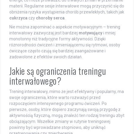
energii, co może prowadzić do trwałych zmian w przemianie
materii. Regularne sesje interwałowe mogą przyczynić się do
obniżenia ryzyka wystąpienia chorób przewlekłych, takich jak
cukrzyca
czy
choroby serca
.
Nie można zapominać o aspekcie motywacyjnym – trening
interwałowy zazwyczaj jest bardziej
motywujący
i mniej
monotonny niż tradycyjne formy aktywności. Dzięki
różnorodności ćwiczeń i zmieniającemu się rytmowi, osoby
ćwiczące często czują się bardziej zaangażowane i
zadowolone z efektów swoich działań.
Jakie są ograniczenia treningu
interwałowego?
Trening interwałowy, mimo że jest efektywny i popularny, ma
swoje ograniczenia, które warto rozważyć przed
rozpoczęciem intensywnego programu ćwiczeń. Po
pierwsze, osoby, które dopiero zaczynają swoją przygodę z
aktywnością fizyczną, mogą znaleźć ten rodzaj treningu zbyt
obciążającym. Wszelkie zmiany w rutynie treningowej
powinny być wprowadzane stopniowo, aby uniknąć
przetrenowania czy zniechęcenia.