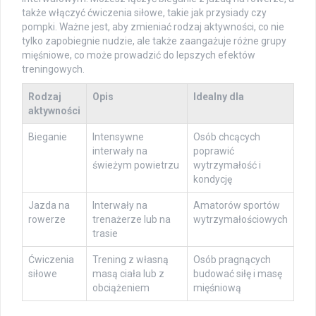
także włączyć ćwiczenia siłowe, takie jak przysiady czy
pompki. Ważne jest, aby zmieniać rodzaj aktywności, co nie
tylko zapobiegnie nudzie, ale także zaangażuje różne grupy
mięśniowe, co może prowadzić do lepszych efektów
treningowych.
Rodzaj
Opis
Idealny dla
aktywności
Bieganie
Intensywne
Osób chcących
interwały na
poprawić
świeżym powietrzu
wytrzymałość i
kondycję
Jazda na
Interwały na
Amatorów sportów
rowerze
trenażerze lub na
wytrzymałościowych
trasie
Ćwiczenia
Trening z własną
Osób pragnących
siłowe
masą ciała lub z
budować siłę i masę
obciążeniem
mięśniową