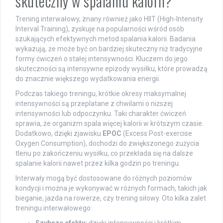
skuteczny w spalaniu kalorii?
Trening interwałowy, znany również jako HIIT (High-Intensity
Interval Training), zyskuje na popularności wśród osób
szukających efektywnych metod spalania kalorii. Badania
wykazują, że może być on bardziej skuteczny niż tradycyjne
formy ćwiczeń o stałej intensywności. Kluczem do jego
skuteczności są intensywne epizody wysiłku, które prowadzą
do znacznie większego wydatkowania energii.
Podczas takiego treningu, krótkie okresy maksymalnej
intensywności są przeplatane z chwilami o niższej
intensywności lub odpoczynku. Taki charakter ćwiczeń
sprawia, że organizm spala więcej kalorii w krótszym czasie.
Dodatkowo, dzięki zjawisku
EPOC
(Excess Post-exercise
Oxygen Consumption), dochodzi do zwiększonego zużycia
tlenu po zakończeniu wysiłku, co przekłada się na dalsze
spalanie kalorii nawet przez kilka godzin po treningu.
Interwały mogą być dostosowane do różnych poziomów
kondycji i można je wykonywać w różnych formach, takich jak
bieganie, jazda na rowerze, czy trening siłowy. Oto kilka zalet
treningu interwałowego: