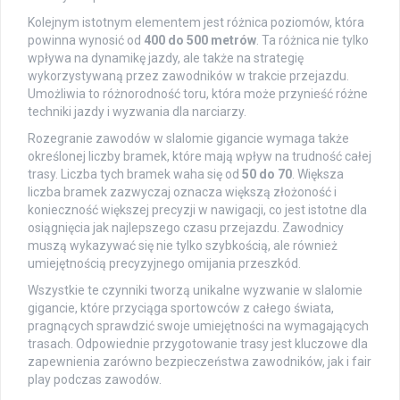
Kolejnym istotnym elementem jest różnica poziomów, która
powinna wynosić od
400 do 500 metrów
. Ta różnica nie tylko
wpływa na dynamikę jazdy, ale także na strategię
wykorzystywaną przez zawodników w trakcie przejazdu.
Umożliwia to różnorodność toru, która może przynieść różne
techniki jazdy i wyzwania dla narciarzy.
Rozegranie zawodów w slalomie gigancie wymaga także
określonej liczby bramek, które mają wpływ na trudność całej
trasy. Liczba tych bramek waha się od
50 do 70
. Większa
liczba bramek zazwyczaj oznacza większą złożoność i
konieczność większej precyzji w nawigacji, co jest istotne dla
osiągnięcia jak najlepszego czasu przejazdu. Zawodnicy
muszą wykazywać się nie tylko szybkością, ale również
umiejętnością precyzyjnego omijania przeszkód.
Wszystkie te czynniki tworzą unikalne wyzwanie w slalomie
gigancie, które przyciąga sportowców z całego świata,
pragnących sprawdzić swoje umiejętności na wymagających
trasach. Odpowiednie przygotowanie trasy jest kluczowe dla
zapewnienia zarówno bezpieczeństwa zawodników, jak i fair
play podczas zawodów.