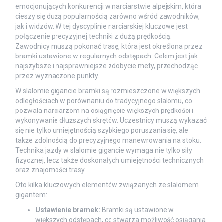
emocjonujących konkurencji w narciarstwie alpejskim, która
cieszy się dużą popularnością zarówno wśród zawodników,
jak i widzów. W tej dyscyplinie narciarskiej kluczowe jest
połączenie precyzyjnej techniki z dużą prędkością.
Zawodnicy muszą pokonać trasę, która jest określona przez
bramki ustawione w regularnych odstępach. Celem jest jak
najszybsze i najsprawniejsze zdobycie mety, przechodząc
przez wyznaczone punkty.
W slalomie gigancie bramki są rozmieszczone w większych
odległościach w porównaniu do tradycyjnego slalomu, co
pozwala narciarzom na osiągnięcie większych prędkości i
wykonywanie dłuższych skrętów. Uczestnicy muszą wykazać
się nie tylko umiejętnością szybkiego poruszania się, ale
także zdolnością do precyzyjnego manewrowania na stoku.
Technika jazdy w slalomie gigancie wymaga nie tylko siły
fizycznej, lecz także doskonałych umiejętności technicznych
oraz znajomości trasy.
Oto kilka kluczowych elementów związanych ze slalomem
gigantem:
Ustawienie bramek:
Bramki są ustawione w
większych odstępach, co stwarza możliwość osiągania