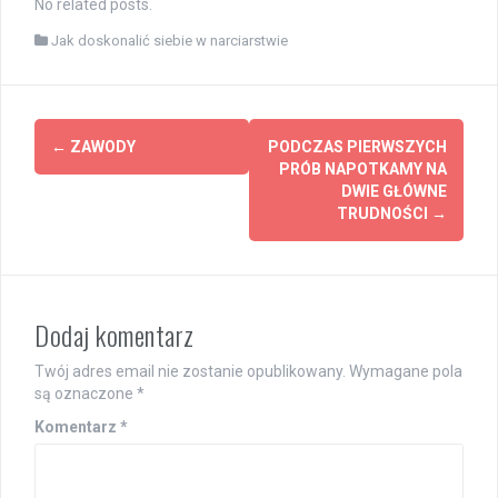
No related posts.
Jak doskonalić siebie w narciarstwie
Post
←
ZAWODY
PODCZAS PIERWSZYCH
navigation
PRÓB NAPOTKAMY NA
DWIE GŁÓWNE
TRUDNOŚCI
→
Dodaj komentarz
Twój adres email nie zostanie opublikowany.
Wymagane pola
są oznaczone
*
Komentarz
*