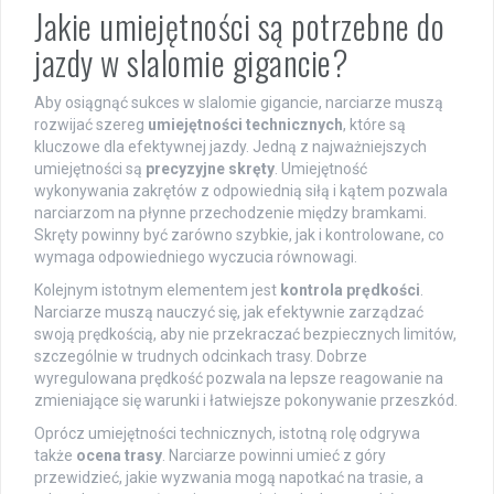
Jakie umiejętności są potrzebne do
jazdy w slalomie gigancie?
Aby osiągnąć sukces w slalomie gigancie, narciarze muszą
rozwijać szereg
umiejętności technicznych
, które są
kluczowe dla efektywnej jazdy. Jedną z najważniejszych
umiejętności są
precyzyjne skręty
. Umiejętność
wykonywania zakrętów z odpowiednią siłą i kątem pozwala
narciarzom na płynne przechodzenie między bramkami.
Skręty powinny być zarówno szybkie, jak i kontrolowane, co
wymaga odpowiedniego wyczucia równowagi.
Kolejnym istotnym elementem jest
kontrola prędkości
.
Narciarze muszą nauczyć się, jak efektywnie zarządzać
swoją prędkością, aby nie przekraczać bezpiecznych limitów,
szczególnie w trudnych odcinkach trasy. Dobrze
wyregulowana prędkość pozwala na lepsze reagowanie na
zmieniające się warunki i łatwiejsze pokonywanie przeszkód.
Oprócz umiejętności technicznych, istotną rolę odgrywa
także
ocena trasy
. Narciarze powinni umieć z góry
przewidzieć, jakie wyzwania mogą napotkać na trasie, a