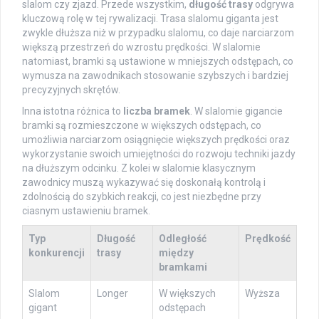
slalom czy zjazd. Przede wszystkim,
długość trasy
odgrywa
kluczową rolę w tej rywalizacji. Trasa slalomu giganta jest
zwykle dłuższa niż w przypadku slalomu, co daje narciarzom
większą przestrzeń do wzrostu prędkości. W slalomie
natomiast, bramki są ustawione w mniejszych odstępach, co
wymusza na zawodnikach stosowanie szybszych i bardziej
precyzyjnych skrętów.
Inna istotna różnica to
liczba bramek
. W slalomie gigancie
bramki są rozmieszczone w większych odstępach, co
umożliwia narciarzom osiągnięcie większych prędkości oraz
wykorzystanie swoich umiejętności do rozwoju techniki jazdy
na dłuższym odcinku. Z kolei w slalomie klasycznym
zawodnicy muszą wykazywać się doskonałą kontrolą i
zdolnością do szybkich reakcji, co jest niezbędne przy
ciasnym ustawieniu bramek.
Typ
Długość
Odległość
Prędkość
konkurencji
trasy
między
bramkami
Slalom
Longer
W większych
Wyższa
gigant
odstępach