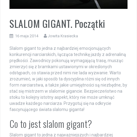
SLALOM GIGANT. Początki
16 maja 2014
Jowita Krasiecka
Slalom gigant to jedna z najbardziej emocjonujących
konkurencji narciarskich, łącząca technikę jazdy z adrenaliną
prędkości. Zawodnicy pokonują wymagającą trasę, musząc
zmierzyć się z bramkami ustawionymi w określonych
odstępach, co stawia przed nimi nie lada wyzwanie. Warto
zrozumieć, w jaki sposób ta dyscyplina różni się od innych
form narciarstwa, a także jakie umiejętności są niezbędne, by
stać się mistrzem w slalomie gigancie. Bezpieczeństwo na
stoku to kolejny istotny aspekt, który nie może umknąć
uwadze każdego narciarza. Przygotuj się na odkrycie
fascynującego świata slalomu giganta!
Co to jest slalom gigant?
Slalom gigant to jedna z najważniejszych i najbardziej