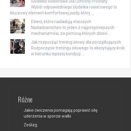
Siodełko Rowerowe Dla Ochrony Prostaty
Wybór odpowiedniego siodełka rowerowego to
kluczowy element komfortowej jazdy, który …
Dzieci, które naśladują starszych
Naśladownictwo to jeden z najpotężniejszych
mechanizmów, za pomocą których dzieci …
Jak rozpocząć trening siłowy dla początkujących
Rozpoczęcie treningu siłowego to ekscytujący krok
w kierunku lepszej kondycji …
Różne
Jakie ćwiczenia pomagają poprawić siłę
uderzenia w sporcie walki
Ześlizg