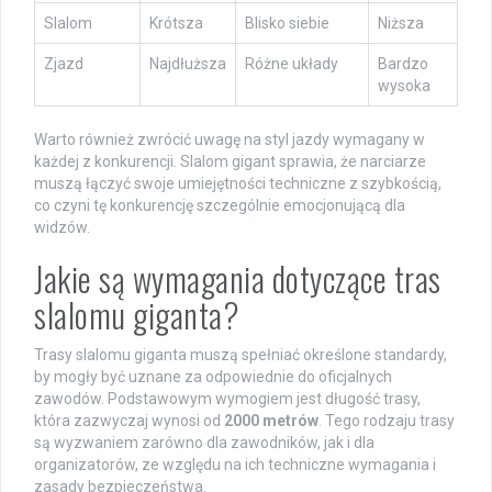
Slalom
Krótsza
Blisko siebie
Niższa
Zjazd
Najdłuższa
Różne układy
Bardzo
wysoka
Warto również zwrócić uwagę na styl jazdy wymagany w
każdej z konkurencji. Slalom gigant sprawia, że narciarze
muszą łączyć swoje umiejętności techniczne z szybkością,
co czyni tę konkurencję szczególnie emocjonującą dla
widzów.
Jakie są wymagania dotyczące tras
slalomu giganta?
Trasy slalomu giganta muszą spełniać określone standardy,
by mogły być uznane za odpowiednie do oficjalnych
zawodów. Podstawowym wymogiem jest długość trasy,
która zazwyczaj wynosi od
2000 metrów
. Tego rodzaju trasy
są wyzwaniem zarówno dla zawodników, jak i dla
organizatorów, ze względu na ich techniczne wymagania i
zasady bezpieczeństwa.