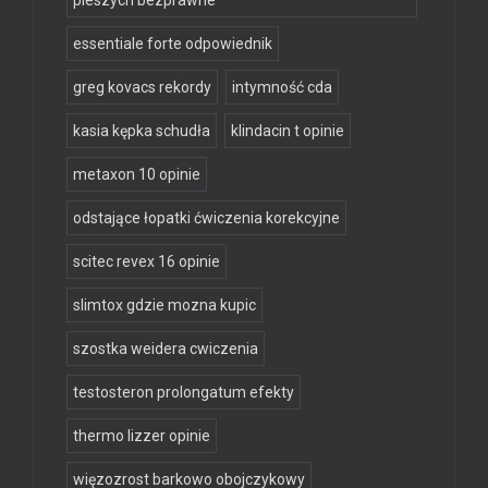
pieszych bezprawne
essentiale forte odpowiednik
greg kovacs rekordy
intymność cda
kasia kępka schudła
klindacin t opinie
metaxon 10 opinie
odstające łopatki ćwiczenia korekcyjne
scitec revex 16 opinie
slimtox gdzie mozna kupic
szostka weidera cwiczenia
testosteron prolongatum efekty
thermo lizzer opinie
więzozrost barkowo obojczykowy