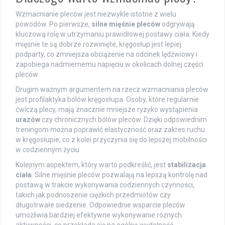
Wzmacnianie pleców jest niezwykle istotne z wielu
powodów. Po pierwsze,
silne mięśnie pleców
odgrywają
kluczową rolę w utrzymaniu prawidłowej postawy ciała. Kiedy
mięśnie te są dobrze rozwinięte, kręgosłup jest lepiej
podparty, co zmniejsza obciążenie na odcinek lędźwiowy i
zapobiega nadmiernemu napięciu w okolicach dolnej części
pleców.
Drugim ważnym argumentem na rzecz wzmacniania pleców
jest profilaktyka bólów kręgosłupa. Osoby, które regularnie
ćwiczą plecy, mają znacznie mniejsze ryzyko wystąpienia
urazów
czy chronicznych bólów pleców. Dzięki odpowiednim
treningom można poprawić elastyczność oraz zakres ruchu
w kręgosłupie, co z kolei przyczynia się do lepszej mobilności
w codziennym życiu.
Kolejnym aspektem, który warto podkreślić, jest
stabilizacja
ciała
. Silne mięśnie pleców pozwalają na lepszą kontrolę nad
postawą w trakcie wykonywania codziennych czynności,
takich jak podnoszenie ciężkich przedmiotów czy
długotrwałe siedzenie. Odpowiednie wsparcie pleców
umożliwia bardziej efektywne wykonywanie różnych