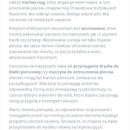
należy
martwy ciąg
, który angażuje wiele mięśni, w tym
prostowniki pleców i mięśnie nóg. Prawidłowa technika jest
kluczowa, aby uniknąć urazów, dlatego ważne jest, aby
zaczynać od mniejszych ciężarów.
Kolejnym efektywnym ćwiczeniem jest
wiosłowanie
, które
można wykonywać zarówno na maszynach, jak i z użyciem
hantli czy sztangi. Wiosłowanie rozwija nie tylko mięśnie
pleców, ale także ramion i barków. Umożliwia również
poprawienie siły chwytu, co jest przydatne w wielu
aktywnościach fizycznych.
Ćwiczenia na maszynach, takie jak
przyciąganie drążka do
klatki piersiowej
czy
maszyna do wzmocnienia pleców
,
również mogą być bardzo pomocne, zwłaszcza dla
początkujących. Maszyny te pomagają utrzymać
odpowiednią formę oraz zmniejszają ryzyko kontuzji, co
czyni je dobrym wyborem dla osób, które dopiero zaczynają
swoją przygodę z treningiem siłowym.
Warto również pamiętać, że odpowiednie rozgrzewanie i
rozciąganie przed i po treningu to ważne elementy każdego
programu ćwiczeń na plecy. Sprawia to, że mięśnie są lepiej
przygotowane do wysiłku i łatwiej się regenerują po