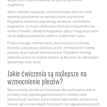
aktywności, co przekłada się na ogólną wydolność
organizmu.
Warto również zauważyć, że wzmacnianie pleców może
wpływać pozytywnie na samopoczucie psychiczne.
Regularne ćwiczenia poprawiają ukrwienie i dotlenienie
organizmu, co może redukować odczucie zmęczenia oraz
stresu. Ponadto, silniejszy kręgosłup i plecy mogą przyczynić
się do większej pewności siebie w codziennym życiu.
Podsumowując, wzmacnianie pleców przynosi szereg
korzyści, od poprawy postawy, przez zmniejszenie ryzyka
urazów, aż po lepsze samopoczucie. Regularne treningi
ukierunkowane na mięśnie pleców są kluczem do zdrowego i
aktywnego stylu życia.
Jakie ćwiczenia są najlepsze na
wzmocnienie pleców?
Wzmocnienie pleców jest kluczowe dla zachowania dobrej
postawy oraz zapobiegania kontuzjom. Istnieje wiele
skutecznych ćwiczeń, które można wykonywać zarówno na
siłowni, jak i w warunkach domowych. Do najpopularniejszych