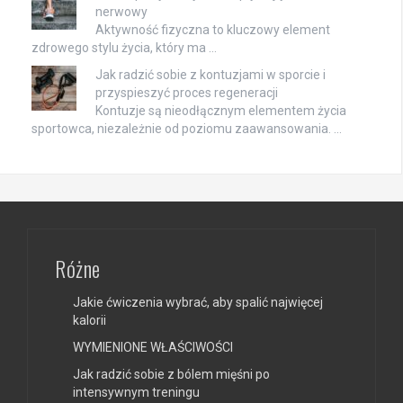
nerwowy
Aktywność fizyczna to kluczowy element
zdrowego stylu życia, który ma …
Jak radzić sobie z kontuzjami w sporcie i
przyspieszyć proces regeneracji
Kontuzje są nieodłącznym elementem życia
sportowca, niezależnie od poziomu zaawansowania. …
Różne
Jakie ćwiczenia wybrać, aby spalić najwięcej
kalorii
WYMIENIONE WŁAŚCIWOŚCI
Jak radzić sobie z bólem mięśni po
intensywnym treningu