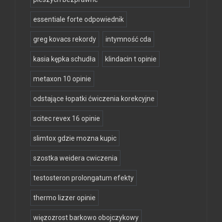
essentiale forte odpowiednik
greg kovacs rekordy
intymność cda
kasia kępka schudła
klindacin t opinie
metaxon 10 opinie
odstające łopatki ćwiczenia korekcyjne
scitec revex 16 opinie
slimtox gdzie mozna kupic
szostka weidera cwiczenia
testosteron prolongatum efekty
thermo lizzer opinie
więzozrost barkowo obojczykowy