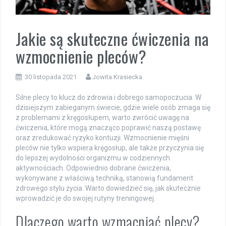
Jakie są skuteczne ćwiczenia na
wzmocnienie pleców?
30 listopada 2021
Jowita Krasiecka
Silne plecy to klucz do zdrowia i dobrego samopoczucia. W
dzisiejszym zabieganym świecie, gdzie wiele osób zmaga się
z problemami z kręgosłupem, warto zwrócić uwagę na
ćwiczenia, które mogą znacząco poprawić naszą postawę
oraz zredukować ryzyko kontuzji. Wzmocnienie mięśni
pleców nie tylko wspiera kręgosłup, ale także przyczynia się
do lepszej wydolności organizmu w codziennych
aktywnościach. Odpowiednio dobrane ćwiczenia,
wykonywane z właściwą techniką, stanowią fundament
zdrowego stylu życia. Warto dowiedzieć się, jak skutecznie
wprowadzić je do swojej rutyny treningowej.
Dlaczego warto wzmacniać plecy?