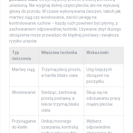
uniesioną. Nie wyginaj dolnej części pleców ani nie wysuwaj
głowy do przodu. W czasie wykonywania ćwiczeń, takich jak
martwy ciąg czy wiosłowanie, zwróć uwagę na
kontrolowanie ruchów – każdy ruch powinien być płynny, z
zachowaniem odpowiedniej techniki. Używanie zbyt dużego
obciążenia może prowadzić do błędnej postawy i zwiększa
ryzyko urazów.
Typ
Właściwa technika
Wskazówki
ćwiczenia
Martwy ciąg
Trzymaj plecy prosto,
Użyj lżejszych
a hantle blisko ciała.
obciążeń na
początku.
Wiosłowanie
Siedząc, zachowaj
Skup się na
prostą postawę, a
odczuwaniu pracy
łokcie trzymaj blisko
mięśni pleców.
ciała.
Przyciąganie
Unikaj mocnego
Wybierz
do klatki
szarpania, kontroluj
odpowiednie