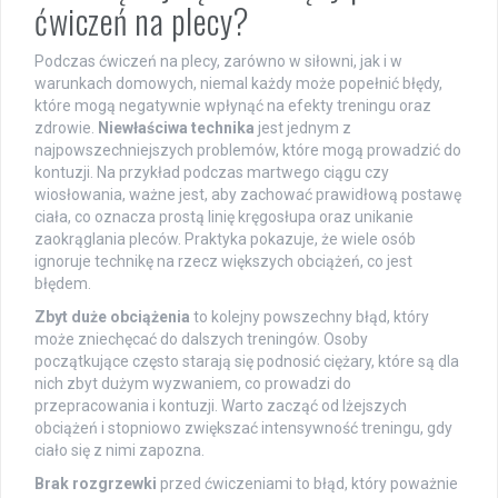
ćwiczeń na plecy?
Podczas ćwiczeń na plecy, zarówno w siłowni, jak i w
warunkach domowych, niemal każdy może popełnić błędy,
które mogą negatywnie wpłynąć na efekty treningu oraz
zdrowie.
Niewłaściwa technika
jest jednym z
najpowszechniejszych problemów, które mogą prowadzić do
kontuzji. Na przykład podczas martwego ciągu czy
wiosłowania, ważne jest, aby zachować prawidłową postawę
ciała, co oznacza prostą linię kręgosłupa oraz unikanie
zaokrąglania pleców. Praktyka pokazuje, że wiele osób
ignoruje technikę na rzecz większych obciążeń, co jest
błędem.
Zbyt duże obciążenia
to kolejny powszechny błąd, który
może zniechęcać do dalszych treningów. Osoby
początkujące często starają się podnosić ciężary, które są dla
nich zbyt dużym wyzwaniem, co prowadzi do
przepracowania i kontuzji. Warto zacząć od lżejszych
obciążeń i stopniowo zwiększać intensywność treningu, gdy
ciało się z nimi zapozna.
Brak rozgrzewki
przed ćwiczeniami to błąd, który poważnie