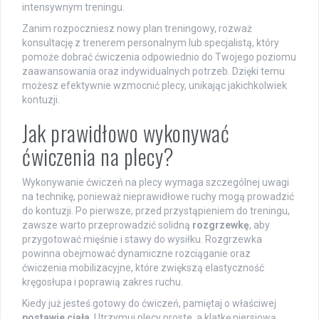
intensywnym treningu.
Zanim rozpoczniesz nowy plan treningowy, rozważ
konsultację z trenerem personalnym lub specjalistą, który
pomoże dobrać ćwiczenia odpowiednio do Twojego poziomu
zaawansowania oraz indywidualnych potrzeb. Dzięki temu
możesz efektywnie wzmocnić plecy, unikając jakichkolwiek
kontuzji.
Jak prawidłowo wykonywać
ćwiczenia na plecy?
Wykonywanie ćwiczeń na plecy wymaga szczególnej uwagi
na technikę, ponieważ nieprawidłowe ruchy mogą prowadzić
do kontuzji. Po pierwsze, przed przystąpieniem do treningu,
zawsze warto przeprowadzić solidną
rozgrzewkę
, aby
przygotować mięśnie i stawy do wysiłku. Rozgrzewka
powinna obejmować dynamiczne rozciąganie oraz
ćwiczenia mobilizacyjne, które zwiększą elastyczność
kręgosłupa i poprawią zakres ruchu.
Kiedy już jesteś gotowy do ćwiczeń, pamiętaj o właściwej
postawie ciała
. Utrzymuj plecy proste, a klatkę piersiową