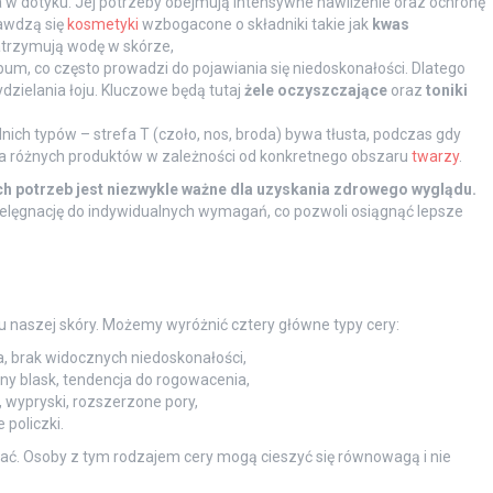
 w dotyku. Jej potrzeby obejmują intensywne nawilżenie oraz ochronę
rawdzą się
kosmetyki
wzbogacone o składniki takie jak
kwas
atrzymują wodę w skórze,
um, co często prowadzi do pojawiania się niedoskonałości. Dlatego
dzielania łoju. Kluczowe będą tutaj
żele oczyszczające
oraz
toniki
ich typów – strefa T (czoło, nos, broda) bywa tłusta, podczas gdy
a różnych produktów w zależności od konkretnego obszaru
twarzy
.
ch potrzeb jest niezwykle ważne dla uzyskania zdrowego wyglądu.
ielęgnację do indywidualnych wymagań, co pozwoli osiągnąć lepsze
u naszej skóry. Możemy wyróżnić cztery główne typy cery:
, brak widocznych niedoskonałości,
ny blask, tendencja do rogowacenia,
wypryski, rozszerzone pory,
policzki.
adać. Osoby z tym rodzajem cery mogą cieszyć się równowagą i nie