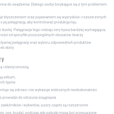
łonna do swędzenia. Dlatego osoby borykające się z tym problemem
uje błyszczeniem oraz pojawianiem się wyprysków i rozszerzonych
 jej pielęgnację, aby kontrolować produkcję łoju.
i tłustej. Pielęgnacja tego rodzaju cery bywa bardziej wymagająca;
ości od specyfiki poszczególnych obszarów twarzy.
ktywnej pielęgnacji oraz wyboru odpowiednich produktów
eb skóry.
ry
ą i elastycznością,
ją sebum,
ych typów.
tuje się zdrowo i nie wykazuje widocznych niedoskonałości.
o prowadzi do odczucia ściągnięcia.
zaskórników i wykwitów, a pory często są rozszerzone.
oło, nos, broda), podczas gdy policzki mogą być przesuszone.