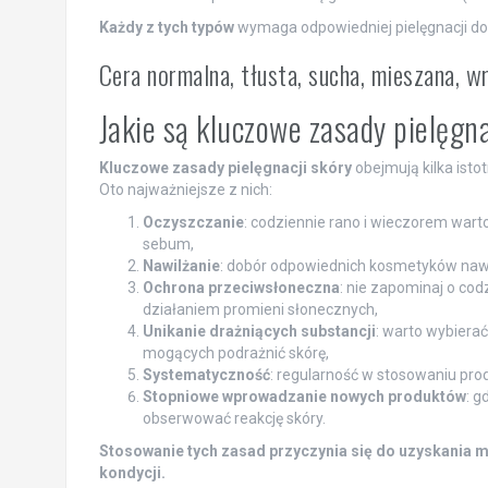
Każdy z tych typów
wymaga odpowiedniej pielęgnacji do
Cera normalna, tłusta, sucha, mieszana, wr
Jakie są kluczowe zasady pielęgna
Kluczowe zasady pielęgnacji skóry
obejmują kilka ist
Oto najważniejsze z nich:
Oczyszczanie
: codziennie rano i wieczorem war
sebum,
Nawilżanie
: dobór odpowiednich kosmetyków nawil
Ochrona przeciwsłoneczna
: nie zapominaj o cod
działaniem promieni słonecznych,
Unikanie drażniących substancji
: warto wybierać
mogących podrażnić skórę,
Systematyczność
: regularność w stosowaniu prod
Stopniowe wprowadzanie nowych produktów
: g
obserwować reakcję skóry.
Stosowanie tych zasad przyczynia się do uzyskania m
kondycji.