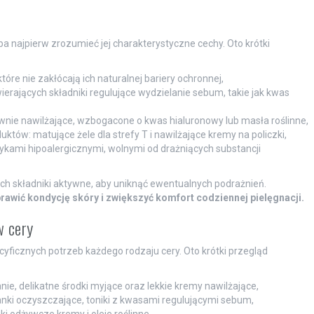
ba najpierw zrozumieć jej charakterystyczne cechy. Oto krótki
óre nie zakłócają ich naturalnej bariery ochronnej,
rających składniki regulujące wydzielanie sebum, takie jak kwas
ywnie nawilżające, wzbogacone o kwas hialuronowy lub masła roślinne,
ów: matujące żele dla strefy T i nawilżające kremy na policzki,
ami hipoalergicznymi, wolnymi od drażniących substancji
h składniki aktywne, aby uniknąć ewentualnych podrażnień.
ić kondycję skóry i zwiększyć komfort codziennej pielęgnacji.
w cery
ficznych potrzeb każdego rodzaju cery. Oto krótki przegląd
ie, delikatne środki myjące oraz lekkie kremy nawilżające,
anki oczyszczające, toniki z kwasami regulującymi sebum,