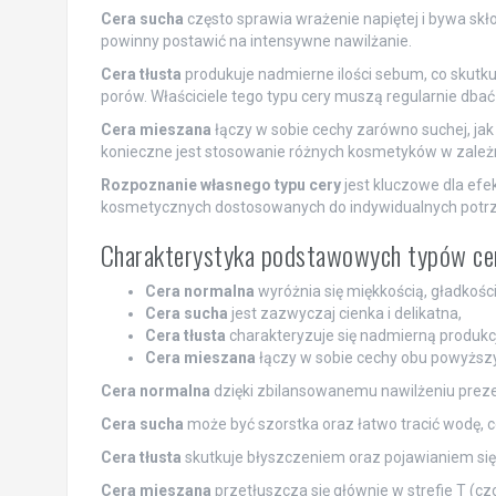
Cera sucha
często sprawia wrażenie napiętej i bywa sk
powinny postawić na intensywne nawilżanie.
Cera tłusta
produkuje nadmierne ilości sebum, co skutk
porów. Właściciele tego typu cery muszą regularnie dbać o
Cera mieszana
łączy w sobie cechy zarówno suchej, jak 
konieczne jest stosowanie różnych kosmetyków w zależn
Rozpoznanie własnego typu cery
jest kluczowe dla efe
kosmetycznych dostosowanych do indywidualnych potrz
Charakterystyka podstawowych typów ce
Cera normalna
wyróżnia się miękkością, gładkości
Cera sucha
jest zazwyczaj cienka i delikatna,
Cera tłusta
charakteryzuje się nadmierną produkc
Cera mieszana
łączy w sobie cechy obu powyższ
Cera normalna
dzięki zbilansowanemu nawilżeniu prezen
Cera sucha
może być szorstka oraz łatwo tracić wodę, c
Cera tłusta
skutkuje błyszczeniem oraz pojawianiem się 
Cera mieszana
przetłuszcza się głównie w strefie T (cz