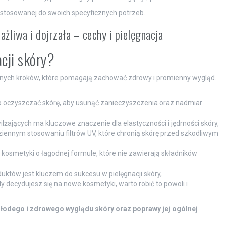
stosowanej do swoich specyficznych potrzeb.
ażliwa i dojrzała – cechy i pielęgnacja
cji skóry?
otnych kroków, które pomagają zachować zdrowy i promienny wygląd.
to oczyszczać skórę, aby usunąć zanieczyszczenia oraz nadmiar
żających ma kluczowe znaczenie dla elastyczności i jędrności skóry,
ziennym stosowaniu filtrów UV, które chronią skórę przed szkodliwym
 kosmetyki o łagodnej formule, które nie zawierają składników
uktów jest kluczem do sukcesu w pielęgnacji skóry,
dy decydujesz się na nowe kosmetyki, warto robić to powoli i
łodego i zdrowego wyglądu skóry oraz poprawy jej ogólnej