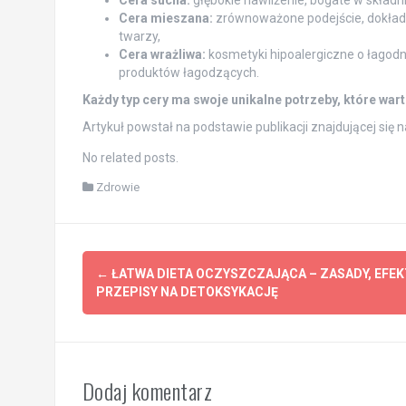
Cera sucha:
głębokie nawilżenie, bogate w składni
Cera mieszana:
zrównoważone podejście, dokładne
twarzy,
Cera wrażliwa:
kosmetyki hipoalergiczne o łagodny
produktów łagodzących.
Każdy typ cery ma swoje unikalne potrzeby, które war
Artykuł powstał na podstawie publikacji znajdującej się 
No related posts.
Zdrowie
Post
←
ŁATWA DIETA OCZYSZCZAJĄCA – ZASADY, EFEKT
navigation
PRZEPISY NA DETOKSYKACJĘ
Dodaj komentarz