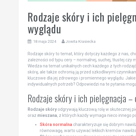
Rodzaje skóry i ich pielę
wyglądu
18 maja 2024
Jowita Krasiecka
Rodzaje skóry to temat, który dotyczy każdego z nas, ch
zależności od typu cery – normalnej, suchej, tłustej cz
Wiedza na temat unikalnych cech każdego z tych rodzajó
skórę, ale także ochronią ją przed szkodliwymi czynnika
kluczowe dla jej zdrowego i promiennego wyglądu. Jakie 
indywidualnych potrzeb? Odpowiedzi na te pytania mogą
Rodzaje skóry i ich pielęgnacja –
Rodzaje skóry
odgrywają kluczową rolę w skutecznej pie
oraz
mieszana
, z których każdy wymaga nieco innego p
Skóra normalna
charakteryzuje się dobrym nawilż
równowagę, warto używać lekkich kremów nawilżaj