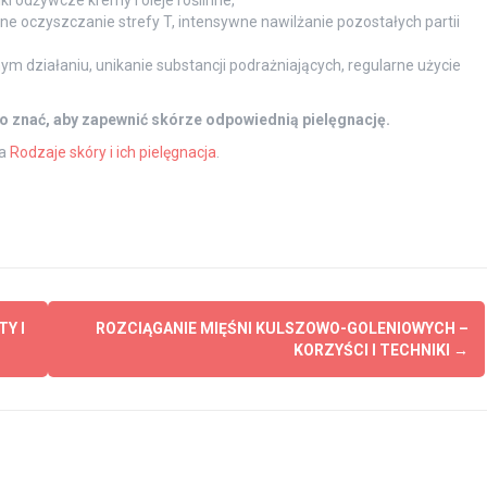
ki odżywcze kremy i oleje roślinne,
 oczyszczanie strefy T, intensywne nawilżanie pozostałych partii
m działaniu, unikanie substancji podrażniających, regularne użycie
to znać, aby zapewnić skórze odpowiednią pielęgnację.
na
Rodzaje skóry i ich pielęgnacja
.
Y I
ROZCIĄGANIE MIĘŚNI KULSZOWO-GOLENIOWYCH –
KORZYŚCI I TECHNIKI
→