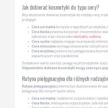
Jak dobierać kosmetyki do typu cery?
Aby skutecznie dobierać kosmetyki do rodzaju cery, trze
przegląd:
Cera normalna
korzysta z łagodnych produktów, kt
Cera tłusta
powinna korzystać z kosmetyków zawie
salicylowy oraz różnorodne
ekstrakty roślinne
,
Cera sucha
najlepiej reaguje na preparaty intens
Cera mieszana
wymaga stosowania różnych produkt
Cera wrażliwa
powinna być pielęgnowana kosmetyk
zapachowych oraz parabenów.
Dodatkowo warto zwrócić uwagę na pH produktów oraz ic
Odpowiednio dobrane kosmetyki mogą znacząco popraw
Rutyna pielęgnacyjna dla różnych rodzajó
Rutyna pielęgnacyjna
powinna być dostosowana do specy
pielęgnacji dla różnych typów skóry:
Cera normalna:
codzienne oczyszczanie i nawilżan
Cera tłusta:
intensywne oczyszczanie, żele lub pi