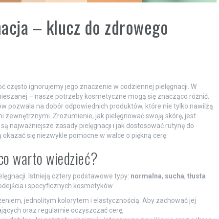
gnacja – klucz do zdrowego
oć często ignorujemy jego znaczenie w codziennej pielęgnacji. W
y mieszanej – nasze potrzeby kosmetyczne mogą się znacząco różnić.
w pozwala na dobór odpowiednich produktów, które nie tylko nawilżą
mi zewnętrznymi. Zrozumienie, jak pielęgnować swoją skórę, jest
są najważniejsze zasady pielęgnacji i jak dostosować rutynę do
 okazać się niezwykle pomocne w walce o piękną cerę.
 co warto wiedzieć?
lęgnacji. Istnieją cztery podstawowe typy:
normalna
,
sucha
,
tłusta
odejścia i specyficznych kosmetyków.
eniem, jednolitym kolorytem i elastycznością. Aby zachować jej
ących oraz regularnie oczyszczać cerę,