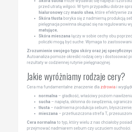
Skóra sucha
może wydawać się napięta i szorstka
przed utratą wilgoci. W tym przypadku dobrze sp
hialuronowy
czy
masło shea
, które efektywnie z
Skóra tłusta
boryka się z nadmierną produkcją seb
pielęgnacja powinna skupiać się na regulowaniu wy
matujące
,
Skóra mieszana
łączy w sobie cechy obu poprzedn
policzki mogą być suche. Wymaga to zastosowani
Zrozumienie swojego typu skóry oraz jej specyficzny
Autoanaliza pomoże określić rodzaj cery i dostosować p
rezultaty w codziennej rutynie pielęgnacyjnej.
Jakie wyróżniamy rodzaje cery?
Cera ma fundamentalne znaczenie dla
zdrowia
i wygląd
normalna
– gładkość, właściwy poziom nawilżenia
sucha
– napięta, skłonna do swędzenia, ograniczo
tłusta
– nadmierna produkcja sebum, błyszczenie, 
mieszana
– przetłuszczona strefa T, przesuszone 
Cera normalna
to typ, który wielu z nas chciałoby posi
przejmować nadmiarem sebum czy uczuciem suchości.