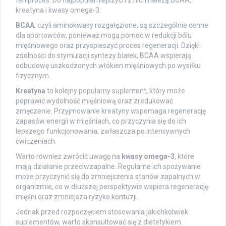
ten proces. Do najpopularniejszych z nich należą BCAA,
kreatyna i kwasy omega-3.
BCAA
, czyli aminokwasy rozgałęzione, są szczególnie cenne
dla sportowców, ponieważ mogą pomóc w redukcji bólu
mięśniowego oraz przyspieszyć proces regeneracji. Dzięki
zdolności do stymulacji syntezy białek, BCAA wspierają
odbudowę uszkodzonych włókien mięśniowych po wysiłku
fizycznym.
Kreatyna
to kolejny popularny suplement, który może
poprawić wydolność mięśniową oraz zredukować
zmęczenie. Przyjmowanie kreatyny wspomaga regenerację
zapasów energii w mięśniach, co przyczynia się do ich
lepszego funkcjonowania, zwłaszcza po intensywnych
ćwiczeniach.
Warto również zwrócić uwagę na
kwasy omega-3
, które
mają działanie przeciwzapalne. Regularne ich spożywanie
może przyczynić się do zmniejszenia stanów zapalnych w
organizmie, co w dłuższej perspektywie wspiera regenerację
mięśni oraz zmniejsza ryzyko kontuzji.
Jednak przed rozpoczęciem stosowania jakichkolwiek
suplementów, warto skonsultować się z dietetykiem.