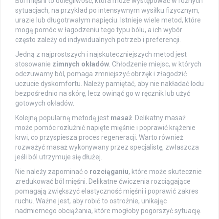
Ból mięśni to dolegliwość, która może występować w różnych
sytuacjach, na przykład po intensywnym wysiłku fizycznym,
urazie lub długotrwałym napięciu. Istnieje wiele metod, które
mogą pomóc w łagodzeniu tego typu bólu, a ich wybór
często zależy od indywidualnych potrzeb i preferencji.
Jedną z najprostszych i najskuteczniejszych metod jest
stosowanie
zimnych okładów
. Chłodzenie miejsc, w których
odczuwamy ból, pomaga zmniejszyć obrzęk i złagodzić
uczucie dyskomfortu. Należy pamiętać, aby nie nakładać lodu
bezpośrednio na skórę, lecz owinąć go w ręcznik lub użyć
gotowych okładów.
Kolejną popularną metodą jest
masaż
. Delikatny masaż
może pomóc rozluźnić napięte mięśnie i poprawić krążenie
krwi, co przyspiesza proces regeneracji. Warto również
rozważyć masaż wykonywany przez specjalistę, zwłaszcza
jeśli ból utrzymuje się dłużej.
Nie należy zapominać o
rozciąganiu
, które może skutecznie
zredukować ból mięśni. Delikatne ćwiczenia rozciągające
pomagają zwiększyć elastyczność mięśni i poprawić zakres
ruchu. Ważne jest, aby robić to ostrożnie, unikając
nadmiernego obciążania, które mogłoby pogorszyć sytuację.