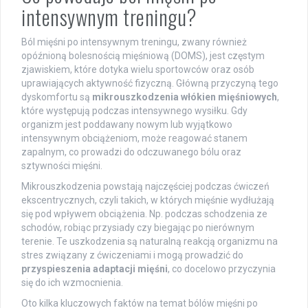
intensywnym treningu?
Ból mięśni po intensywnym treningu, zwany również
opóźnioną bolesnością mięśniową (DOMS), jest częstym
zjawiskiem, które dotyka wielu sportowców oraz osób
uprawiających aktywność fizyczną. Główną przyczyną tego
dyskomfortu są
mikrouszkodzenia włókien mięśniowych
,
które występują podczas intensywnego wysiłku. Gdy
organizm jest poddawany nowym lub wyjątkowo
intensywnym obciążeniom, może reagować stanem
zapalnym, co prowadzi do odczuwanego bólu oraz
sztywności mięśni.
Mikrouszkodzenia powstają najczęściej podczas ćwiczeń
ekscentrycznych, czyli takich, w których mięśnie wydłużają
się pod wpływem obciążenia. Np. podczas schodzenia ze
schodów, robiąc przysiady czy biegając po nierównym
terenie. Te uszkodzenia są naturalną reakcją organizmu na
stres związany z ćwiczeniami i mogą prowadzić do
przyspieszenia adaptacji mięśni
, co docelowo przyczynia
się do ich wzmocnienia.
Oto kilka kluczowych faktów na temat bólów mięśni po