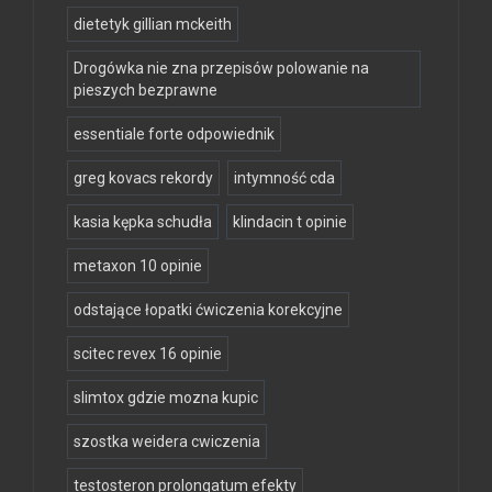
dietetyk gillian mckeith
Drogówka nie zna przepisów polowanie na
pieszych bezprawne
essentiale forte odpowiednik
greg kovacs rekordy
intymność cda
kasia kępka schudła
klindacin t opinie
metaxon 10 opinie
odstające łopatki ćwiczenia korekcyjne
scitec revex 16 opinie
slimtox gdzie mozna kupic
szostka weidera cwiczenia
testosteron prolongatum efekty