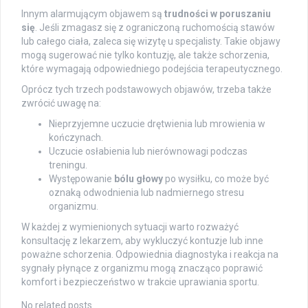
Innym alarmującym objawem są
trudności w poruszaniu
się
. Jeśli zmagasz się z ograniczoną ruchomością stawów
lub całego ciała, zaleca się wizytę u specjalisty. Takie objawy
mogą sugerować nie tylko kontuzję, ale także schorzenia,
które wymagają odpowiedniego podejścia terapeutycznego.
Oprócz tych trzech podstawowych objawów, trzeba także
zwrócić uwagę na:
Nieprzyjemne uczucie drętwienia lub mrowienia w
kończynach.
Uczucie osłabienia lub nierównowagi podczas
treningu.
Występowanie
bólu głowy
po wysiłku, co może być
oznaką odwodnienia lub nadmiernego stresu
organizmu.
W każdej z wymienionych sytuacji warto rozważyć
konsultację z lekarzem, aby wykluczyć kontuzje lub inne
poważne schorzenia. Odpowiednia diagnostyka i reakcja na
sygnały płynące z organizmu mogą znacząco poprawić
komfort i bezpieczeństwo w trakcie uprawiania sportu.
No related posts.