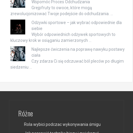
Wspomóc Proces Odchudzania
Grejpfruty to owoce, które mogą
zrewolucjonizować Twoje podejście do odchudzania. …
Odżywki sportowe – jak wybrać odpowiednie dla
siebie
Wybór odpowiednich odżywek sportowych to
kluczowy krok w osiąganiu zamierzonych …
Najlepsze ćwiczenia na poprawę nawyku postawy
ciała
Czy zdarza Ci się odczuwać ból pleców po długim
siedzeniu …
Różne
Rola wybici podczac wykonywania śmigu