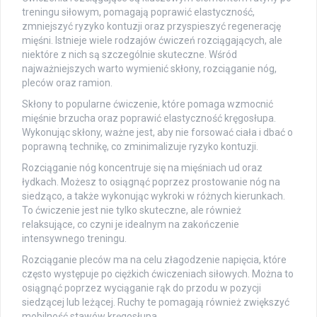
treningu siłowym, pomagają poprawić elastyczność,
zmniejszyć ryzyko kontuzji oraz przyspieszyć regenerację
mięśni. Istnieje wiele rodzajów ćwiczeń rozciągających, ale
niektóre z nich są szczególnie skuteczne. Wśród
najważniejszych warto wymienić skłony, rozciąganie nóg,
pleców oraz ramion.
Skłony to popularne ćwiczenie, które pomaga wzmocnić
mięśnie brzucha oraz poprawić elastyczność kręgosłupa.
Wykonując skłony, ważne jest, aby nie forsować ciała i dbać o
poprawną technikę, co zminimalizuje ryzyko kontuzji.
Rozciąganie nóg koncentruje się na mięśniach ud oraz
łydkach. Możesz to osiągnąć poprzez prostowanie nóg na
siedząco, a także wykonując wykroki w różnych kierunkach.
To ćwiczenie jest nie tylko skuteczne, ale również
relaksujące, co czyni je idealnym na zakończenie
intensywnego treningu.
Rozciąganie pleców ma na celu złagodzenie napięcia, które
często występuje po ciężkich ćwiczeniach siłowych. Można to
osiągnąć poprzez wyciąganie rąk do przodu w pozycji
siedzącej lub leżącej. Ruchy te pomagają również zwiększyć
mobilność stawów kręgosłupa.