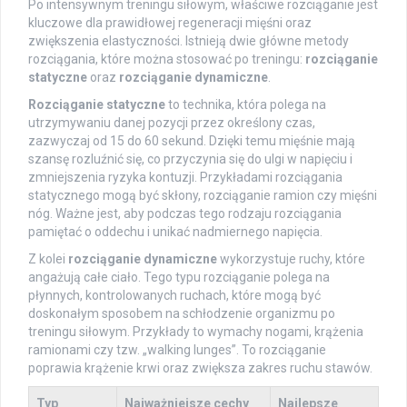
Po intensywnym treningu siłowym, właściwe rozciąganie jest
kluczowe dla prawidłowej regeneracji mięśni oraz
zwiększenia elastyczności. Istnieją dwie główne metody
rozciągania, które można stosować po treningu:
rozciąganie
statyczne
oraz
rozciąganie dynamiczne
.
Rozciąganie statyczne
to technika, która polega na
utrzymywaniu danej pozycji przez określony czas,
zazwyczaj od 15 do 60 sekund. Dzięki temu mięśnie mają
szansę rozluźnić się, co przyczynia się do ulgi w napięciu i
zmniejszenia ryzyka kontuzji. Przykładami rozciągania
statycznego mogą być skłony, rozciąganie ramion czy mięśni
nóg. Ważne jest, aby podczas tego rodzaju rozciągania
pamiętać o oddechu i unikać nadmiernego napięcia.
Z kolei
rozciąganie dynamiczne
wykorzystuje ruchy, które
angażują całe ciało. Tego typu rozciąganie polega na
płynnych, kontrolowanych ruchach, które mogą być
doskonałym sposobem na schłodzenie organizmu po
treningu siłowym. Przykłady to wymachy nogami, krążenia
ramionami czy tzw. „walking lunges”. To rozciąganie
poprawia krążenie krwi oraz zwiększa zakres ruchu stawów.
Typ
Najważniejsze cechy
Najlepsze