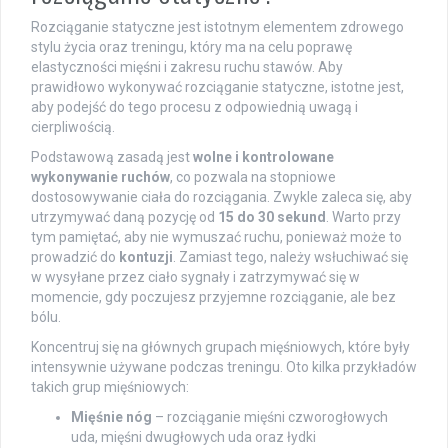
Rozciąganie statyczne jest istotnym elementem zdrowego
stylu życia oraz treningu, który ma na celu poprawę
elastyczności mięśni i zakresu ruchu stawów. Aby
prawidłowo wykonywać rozciąganie statyczne, istotne jest,
aby podejść do tego procesu z odpowiednią uwagą i
cierpliwością.
Podstawową zasadą jest
wolne i kontrolowane
wykonywanie ruchów
, co pozwala na stopniowe
dostosowywanie ciała do rozciągania. Zwykle zaleca się, aby
utrzymywać daną pozycję od
15 do 30 sekund
. Warto przy
tym pamiętać, aby nie wymuszać ruchu, ponieważ może to
prowadzić do
kontuzji
. Zamiast tego, należy wsłuchiwać się
w wysyłane przez ciało sygnały i zatrzymywać się w
momencie, gdy poczujesz przyjemne rozciąganie, ale bez
bólu.
Koncentruj się na głównych grupach mięśniowych, które były
intensywnie używane podczas treningu. Oto kilka przykładów
takich grup mięśniowych:
Mięśnie nóg
– rozciąganie mięśni czworogłowych
uda, mięśni dwugłowych uda oraz łydki