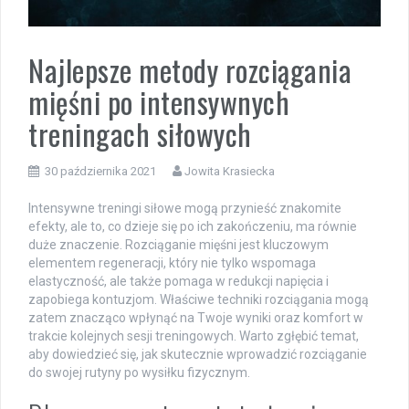
Najlepsze metody rozciągania
mięśni po intensywnych
treningach siłowych
30 października 2021
Jowita Krasiecka
Intensywne treningi siłowe mogą przynieść znakomite
efekty, ale to, co dzieje się po ich zakończeniu, ma równie
duże znaczenie. Rozciąganie mięśni jest kluczowym
elementem regeneracji, który nie tylko wspomaga
elastyczność, ale także pomaga w redukcji napięcia i
zapobiega kontuzjom. Właściwe techniki rozciągania mogą
zatem znacząco wpłynąć na Twoje wyniki oraz komfort w
trakcie kolejnych sesji treningowych. Warto zgłębić temat,
aby dowiedzieć się, jak skutecznie wprowadzić rozciąganie
do swojej rutyny po wysiłku fizycznym.