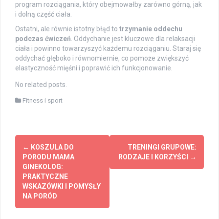
program rozciągania, który obejmowałby zarówno górną, jak
i dolną część ciała.
Ostatni, ale równie istotny błąd to
trzymanie oddechu
podczas ćwiczeń
. Oddychanie jest kluczowe dla relaksacji
ciała i powinno towarzyszyć każdemu rozciąganiu. Staraj się
oddychać głęboko i równomiernie, co pomoże zwiększyć
elastyczność mięśni i poprawić ich funkcjonowanie.
No related posts.
Fitness i sport
Post
←
KOSZULA DO
TRENINGI GRUPOWE:
navigation
PORODU MAMA
RODZAJE I KORZYŚCI
→
GINEKOLOG:
PRAKTYCZNE
WSKAZÓWKI I POMYSŁY
NA PORÓD