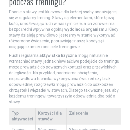
podczas treningu?
Dbanie o stawy jest kluczowe dla każdej osoby angażującej
się w regularny trening. Stawy są elementami, które łączą
kości, umożliwiając ruch w naszym ciele, a ich zdrowie ma
bezpośredni wpływ na ogólną
wydolność organizmu
. Kiedy
stawy działają prawidłowo, jesteśmy w stanie wykonywać
różnorodne ćwiczenia, poprawiając naszą kondycję i
osiągając zamierzone cele treningowe.
Ruch i regularna
aktywistka fizyczna
mogą naturalnie
wzmacniać stawy, jednak niewłaściwe podejście do treningu
może prowadzić do poważnych kontuzji oraz przewlekłych
dolegliwości. Na przykład, nadmierne obciążenia,
nieprawidłowa technika wykonywania ćwiczeń czy brak
odpowiedniej rozgrzewki mogą prowadzić do uszkodzeń
chrząstek i więzadeł w stawach. Dlatego tak ważne jest, aby
każdemu treningowi towarzyszyła odpowiednia dbałość o
stawy.
Typ
Korzyści dla
Zalecenia
aktywności
stawów
Trening
Wzmacnia
Stosuj odpowiednią