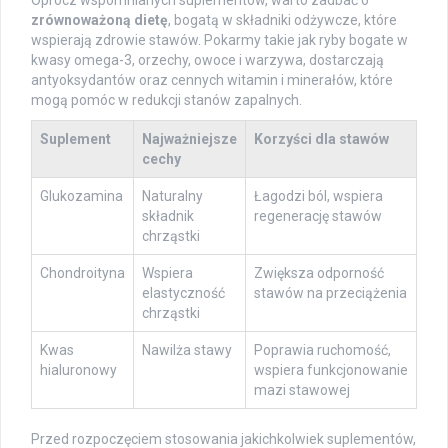
Oprócz wspomnianych suplementów, warto zadbać o
zrównoważoną dietę
, bogatą w składniki odżywcze, które
wspierają zdrowie stawów. Pokarmy takie jak ryby bogate w
kwasy omega-3, orzechy, owoce i warzywa, dostarczają
antyoksydantów oraz cennych witamin i minerałów, które
mogą pomóc w redukcji stanów zapalnych.
Suplement
Najważniejsze
Korzyści dla stawów
cechy
Glukozamina
Naturalny
Łagodzi ból, wspiera
składnik
regenerację stawów
chrząstki
Chondroityna
Wspiera
Zwiększa odporność
elastyczność
stawów na przeciążenia
chrząstki
Kwas
Nawilża stawy
Poprawia ruchomość,
hialuronowy
wspiera funkcjonowanie
mazi stawowej
Przed rozpoczęciem stosowania jakichkolwiek suplementów,