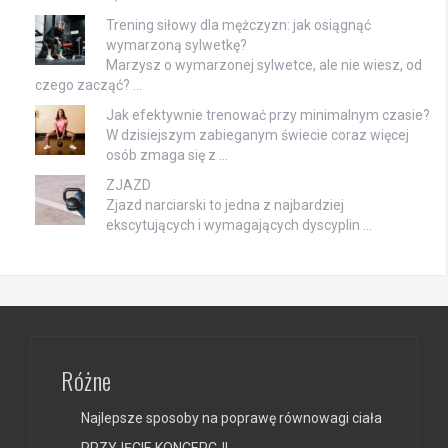
Trening siłowy dla mężczyzn: jak osiągnąć
wymarzoną sylwetkę?
Marzysz o wymarzonej sylwetce, ale nie wiesz, od
czego zacząć? …
Jak efektywnie trenować przy minimalnym czasie?
W dzisiejszym zabieganym świecie coraz więcej
osób zmaga się z …
ZJAZD
Zjazd narciarski to jedna z najbardziej
ekscytujących i wymagających dyscyplin …
Różne
Najlepsze sposoby na poprawę równowagi ciała