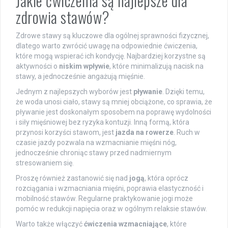
Jakie ćwiczenia są najlepsze dla
zdrowia stawów?
Zdrowe stawy są kluczowe dla ogólnej sprawności fizycznej,
dlatego warto zwrócić uwagę na odpowiednie ćwiczenia,
które mogą wspierać ich kondycję. Najbardziej korzystne są
aktywności o
niskim wpływie
, które minimalizują nacisk na
stawy, a jednocześnie angażują mięśnie.
Jednym z najlepszych wyborów jest
pływanie
. Dzięki temu,
że woda unosi ciało, stawy są mniej obciążone, co sprawia, że
pływanie jest doskonałym sposobem na poprawę wydolności
i siły mięśniowej bez ryzyka kontuzji. Inną formą, która
przynosi korzyści stawom, jest
jazda na rowerze
. Ruch w
czasie jazdy pozwala na wzmacnianie mięśni nóg,
jednocześnie chroniąc stawy przed nadmiernym
stresowaniem się.
Proszę również zastanowić się nad
jogą
, która oprócz
rozciągania i wzmacniania mięśni, poprawia elastyczność i
mobilność stawów. Regularne praktykowanie jogi może
pomóc w redukcji napięcia oraz w ogólnym relaksie stawów.
Warto także włączyć
ćwiczenia wzmacniające
, które