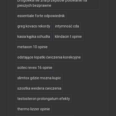
Drogówka nie zna przepisów polowanie na
pieszych bezprawne
essentiale forte odpowiednik
greg kovacs rekordy
intymność cda
kasia kępka schudła
klindacin t opinie
metaxon 10 opinie
odstające łopatki ćwiczenia korekcyjne
scitec revex 16 opinie
slimtox gdzie mozna kupic
szostka weidera cwiczenia
testosteron prolongatum efekty
thermo lizzer opinie