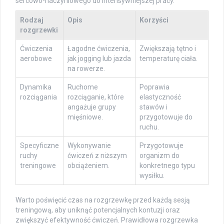
sercowo-naczyniowego do intensywniejszej pracy.
Rodzaj
Opis
Korzyści
rozgrzewki
Ćwiczenia
Łagodne ćwiczenia,
Zwiększają tętno i
aerobowe
jak jogging lub jazda
temperaturę ciała.
na rowerze.
Dynamika
Ruchome
Poprawia
rozciągania
rozciąganie, które
elastyczność
angażuje grupy
stawów i
mięśniowe.
przygotowuje do
ruchu.
Specyficzne
Wykonywanie
Przygotowuje
ruchy
ćwiczeń z niższym
organizm do
treningowe
obciążeniem.
konkretnego typu
wysiłku.
Warto poświęcić czas na rozgrzewkę przed każdą sesją
treningową, aby uniknąć potencjalnych kontuzji oraz
zwiększyć efektywność ćwiczeń. Prawidłowa rozgrzewka