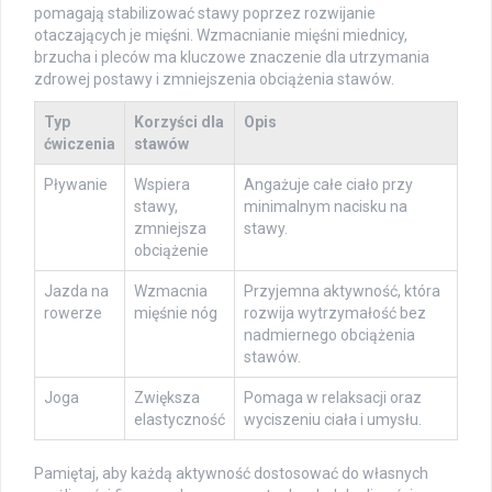
pomagają stabilizować stawy poprzez rozwijanie
otaczających je mięśni. Wzmacnianie mięśni miednicy,
brzucha i pleców ma kluczowe znaczenie dla utrzymania
zdrowej postawy i zmniejszenia obciążenia stawów.
Typ
Korzyści dla
Opis
ćwiczenia
stawów
Pływanie
Wspiera
Angażuje całe ciało przy
stawy,
minimalnym nacisku na
zmniejsza
stawy.
obciążenie
Jazda na
Wzmacnia
Przyjemna aktywność, która
rowerze
mięśnie nóg
rozwija wytrzymałość bez
nadmiernego obciążenia
stawów.
Joga
Zwiększa
Pomaga w relaksacji oraz
elastyczność
wyciszeniu ciała i umysłu.
Pamiętaj, aby każdą aktywność dostosować do własnych