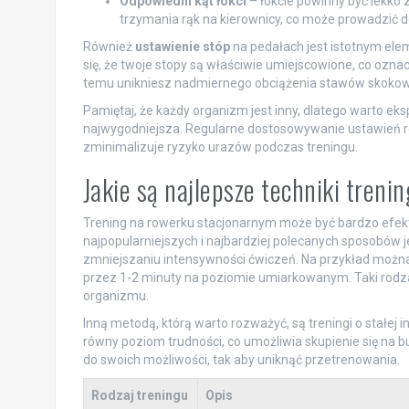
Odpowiedni kąt łokci
– łokcie powinny być lekko 
trzymania rąk na kierownicy, co może prowadzić d
Również
ustawienie stóp
na pedałach jest istotnym ele
się, że twoje stopy są właściwie umiejscowione, co ozna
temu unikniesz nadmiernego obciążenia stawów skokow
Pamiętaj, że każdy organizm jest inny, dlatego warto eksp
najwygodniejsza. Regularne dostosowywanie ustawień ro
zminimalizuje ryzyko urazów podczas treningu.
Jakie są najlepsze techniki tren
Trening na rowerku stacjonarnym może być bardzo efekt
najpopularniejszych i najbardziej polecanych sposobów 
zmniejszaniu intensywności ćwiczeń. Na przykład można
przez 1-2 minuty na poziomie umiarkowanym. Taki rodzaj
organizmu.
Inną metodą, którą warto rozważyć, są treningi o stałe
równy poziom trudności, co umożliwia skupienie się na
do swoich możliwości, tak aby uniknąć przetrenowania.
Rodzaj treningu
Opis