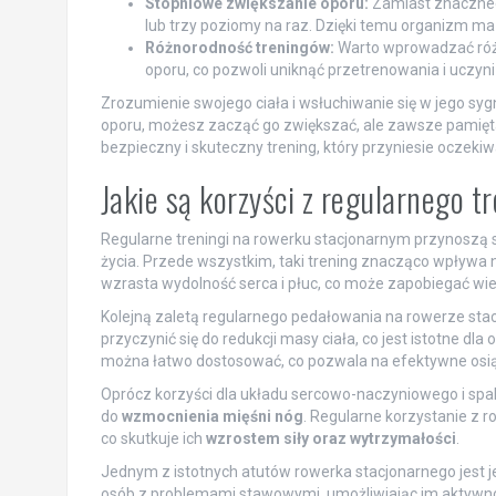
Stopniowe zwiększanie oporu:
Zamiast znacznego
lub trzy poziomy na raz. Dzięki temu organizm ma
Różnorodność treningów:
Warto wprowadzać różne
oporu, co pozwoli uniknąć przetrenowania i uczyni 
Zrozumienie swojego ciała i wsłuchiwanie się w jego sy
oporu, możesz zacząć go zwiększać, ale zawsze pamięta
bezpieczny i skuteczny trening, który przyniesie oczekiw
Jakie są korzyści z regularnego 
Regularne treningi na rowerku stacjonarnym przynoszą
życia. Przede wszystkim, taki trening znacząco wpływa
wzrasta wydolność serca i płuc, co może zapobiegać wi
Kolejną zaletą regularnego pedałowania na rowerze sta
przyczynić się do redukcji masy ciała, co jest istotne d
można łatwo dostosować, co pozwala na efektywne osi
Oprócz korzyści dla układu sercowo-naczyniowego i spala
do
wzmocnienia mięśni nóg
. Regularne korzystanie z ro
co skutkuje ich
wzrostem siły oraz wytrzymałości
.
Jednym z istotnych atutów rowerka stacjonarnego jest 
osób z problemami stawowymi, umożliwiając im aktywno