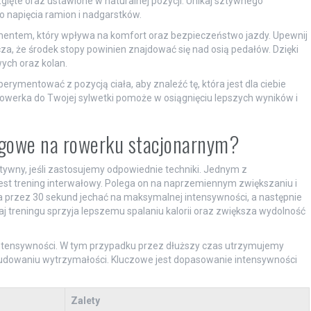
zgięte oraz ustawione w naturalnej pozycji. Unikaj sztywnego
o napięcia ramion i nadgarstków.
mentem, który wpływa na komfort oraz bezpieczeństwo jazdy. Upewnij
cza, że środek stopy powinien znajdować się nad osią pedałów. Dzięki
ych oraz kolan.
erymentować z pozycją ciała, aby znaleźć tę, która jest dla ciebie
werka do Twojej sylwetki pomoże w osiągnięciu lepszych wyników i
ingowe na rowerku stacjonarnym?
ywny, jeśli zastosujemy odpowiednie techniki. Jednym z
jest trening interwałowy. Polega on na naprzemiennym zwiększaniu i
 przez 30 sekund jechać na maksymalnej intensywności, a następnie
 treningu sprzyja lepszemu spalaniu kalorii oraz zwiększa wydolność
j intensywności. W tym przypadku przez dłuższy czas utrzymujemy
 budowaniu wytrzymałości. Kluczowe jest dopasowanie intensywności
Zalety