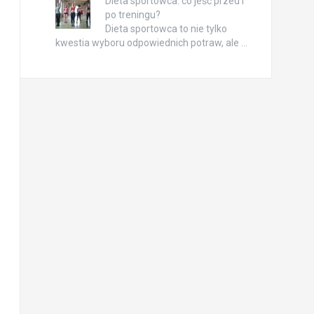
Dieta sportowca: co jeść przed i
po treningu?
Dieta sportowca to nie tylko
kwestia wyboru odpowiednich potraw, ale …