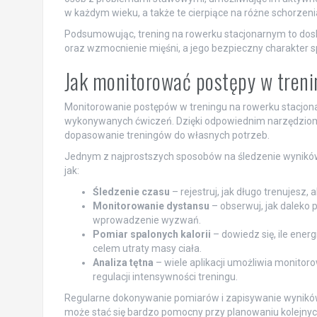
w każdym wieku, a także te cierpiące na różne schorzen
Podsumowując, trening na rowerku stacjonarnym to dosko
oraz wzmocnienie mięśni, a jego bezpieczny charakter s
Jak monitorować postępy w tren
Monitorowanie postępów w treningu na rowerku stacjon
wykonywanych ćwiczeń. Dzięki odpowiednim narzędziom
dopasowanie treningów do własnych potrzeb.
Jednym z najprostszych sposobów na śledzenie wyników jes
jak:
Śledzenie czasu
– rejestruj, jak długo trenujesz
Monitorowanie dystansu
– obserwuj, jak daleko 
wprowadzenie wyzwań.
Pomiar spalonych kalorii
– dowiedz się, ile ener
celem utraty masy ciała.
Analiza tętna
– wiele aplikacji umożliwia monitoro
regulacji intensywności treningu.
Regularne dokonywanie pomiarów i zapisywanie wyników 
może stać się bardzo pomocny przy planowaniu kolejnych