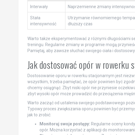
Interwały
Naprzemienne zmiany intensywnoś
Stała
Utrzymanie równomiernego tempa
intensywność
dłuższy czas
Warto także eksperymentować z różnymi długościami ses
treningu. Regularne zmiany w programie mogą przynieść le
Pamiętaj, aby zawsze słuchać swojego ciała i dostos
Jak dostosować opór w rowerku 
Dostosowanie oporu w rowerku stacjonarnym jest niezwykl
wszystkim, trzeba pamiętać, że opór powinien być zgod
chcemy osiągnąć. Zbyt niski opór nie przyniesie oczekiw
zbyt wysoki opór może prowadzić do przeciążenia mięśni 
Warto zacząć od ustalenia swojego podstawowego poziom
Typowy proces zwiększania oporu powinien być przemyśl
jak to zrobić:
Monitoruj swoje postępy:
Regularne oceny kondyc
opór. Można korzystać z aplikacji do monitorowani