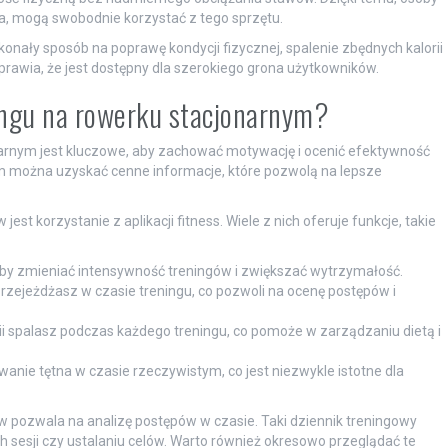
ia, mogą swobodnie korzystać z tego sprzętu.
nały sposób na poprawę kondycji fizycznej, spalenie zbędnych kalorii
prawia, że jest dostępny dla szerokiego grona użytkowników.
ingu na rowerku stacjonarnym?
arnym jest kluczowe, aby zachować motywację i ocenić efektywność
 można uzyskać cenne informacje, które pozwolą na lepsze
t korzystanie z aplikacji fitness. Wiele z nich oferuje funkcje, takie
, aby zmieniać intensywność treningów i zwiększać wytrzymałość.
przejeżdżasz w czasie treningu, co pozwoli na ocenę postępów i
gii spalasz podczas każdego treningu, co pomoże w zarządzaniu dietą i
wanie tętna w czasie rzeczywistym, co jest niezwykle istotne dla
pozwala na analizę postępów w czasie. Taki dziennik treningowy
 sesji czy ustalaniu celów. Warto również okresowo przeglądać te