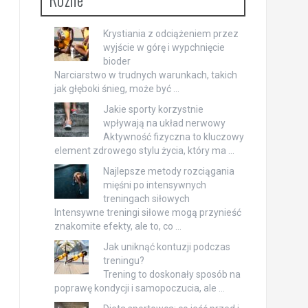
Krystiania z odciążeniem przez
wyjście w górę i wypchnięcie
bioder
Narciarstwo w trudnych warunkach, takich
jak głęboki śnieg, może być …
Jakie sporty korzystnie
wpływają na układ nerwowy
Aktywność fizyczna to kluczowy
element zdrowego stylu życia, który ma …
Najlepsze metody rozciągania
mięśni po intensywnych
treningach siłowych
Intensywne treningi siłowe mogą przynieść
znakomite efekty, ale to, co …
Jak uniknąć kontuzji podczas
treningu?
Trening to doskonały sposób na
poprawę kondycji i samopoczucia, ale …