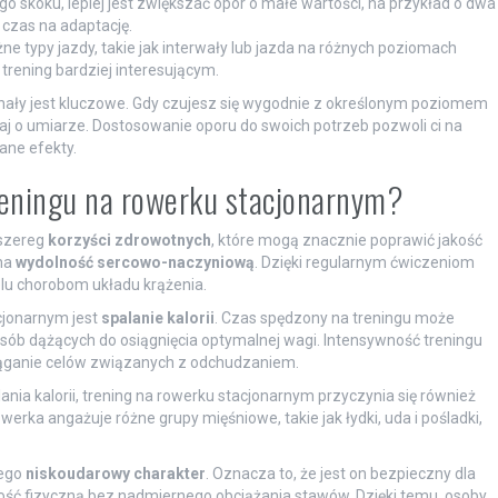
 skoku, lepiej jest zwiększać opór o małe wartości, na przykład o dwa
 czas na adaptację.
 typy jazdy, takie jak interwały lub jazda na różnych poziomach
trening bardziej interesującym.
gnały jest kluczowe. Gdy czujesz się wygodnie z określonym poziomem
j o umiarze. Dostosowanie oporu do swoich potrzeb pozwoli ci na
ane efekty.
treningu na rowerku stacjonarnym?
 szereg
korzyści zdrowotnych
, które mogą znacznie poprawić jakość
 na
wydolność sercowo-naczyniową
. Dzięki regularnym ćwiczeniom
elu chorobom układu krążenia.
cjonarnym jest
spalanie kalorii
. Czas spędzony na treningu może
la osób dążących do osiągnięcia optymalnej wagi. Intensywność treningu
ąganie celów związanych z odchudzaniem.
nia kalorii, trening na rowerku stacjonarnym przyczynia się również
werka angażuje różne grupy mięśniowe, takie jak łydki, uda i pośladki,
jego
niskoudarowy charakter
. Oznacza to, że jest on bezpieczny dla
ść fizyczną bez nadmiernego obciążania stawów. Dzięki temu, osoby