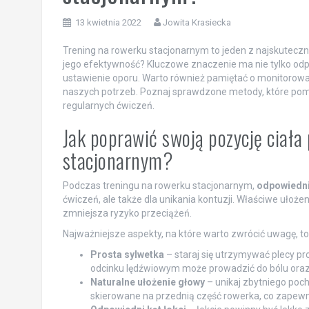
13 kwietnia 2022
Jowita Krasiecka
Trening na rowerku stacjonarnym to jeden z najskuteczn
jego efektywność? Kluczowe znaczenie ma nie tylko odpow
ustawienie oporu. Warto również pamiętać o monitorow
naszych potrzeb. Poznaj sprawdzone metody, które pomo
regularnych ćwiczeń.
Jak poprawić swoją pozycję ciała
stacjonarnym?
Podczas treningu na rowerku stacjonarnym,
odpowiedni
ćwiczeń, ale także dla unikania kontuzji. Właściwe ułoż
zmniejsza ryzyko przeciążeń.
Najważniejsze aspekty, na które warto zwrócić uwagę, to
Prosta sylwetka
– staraj się utrzymywać plecy pro
odcinku lędźwiowym może prowadzić do bólu oraz
Naturalne ułożenie głowy
– unikaj zbytniego poch
skierowane na przednią część rowerka, co zapewn