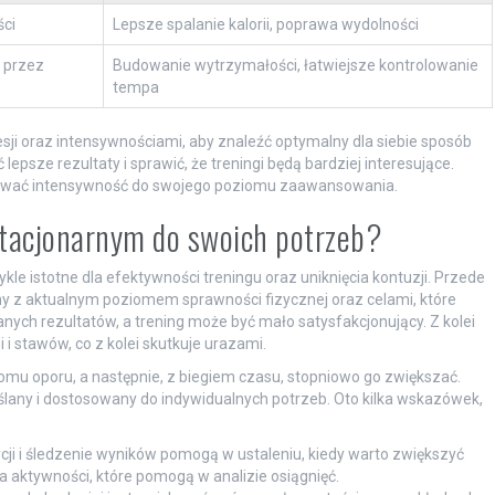
ci
Lepsze spalanie kalorii, poprawa wydolności
 przez
Budowanie wytrzymałości, łatwiejsze kontrolowanie
tempa
ji oraz intensywnościami, aby znaleźć optymalny dla siebie sposób
psze rezultaty i sprawić, że treningi będą bardziej interesujące.
owywać intensywność do swojego poziomu zaawansowania.
stacjonarnym do swoich potrzeb?
e istotne dla efektywności treningu oraz uniknięcia kontuzji. Przede
ny z aktualnym poziomem sprawności fizycznej oraz celami, które
anych rezultatów, a trening może być mało satysfakcjonujący. Z kolei
i stawów, co z kolei skutkuje urazami.
u oporu, a następnie, z biegiem czasu, stopniowo go zwiększać.
any i dostosowany do indywidualnych potrzeb. Oto kilka wskazówek,
ji i śledzenie wyników pomogą w ustaleniu, kiedy warto zwiększyć
a aktywności, które pomogą w analizie osiągnięć.