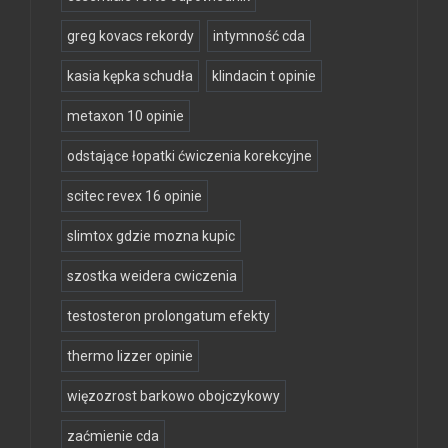
greg kovacs rekordy
intymność cda
kasia kępka schudła
klindacin t opinie
metaxon 10 opinie
odstające łopatki ćwiczenia korekcyjne
scitec revex 16 opinie
slimtox gdzie mozna kupic
szostka weidera cwiczenia
testosteron prolongatum efekty
thermo lizzer opinie
więzozrost barkowo obojczykowy
zaćmienie cda