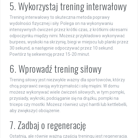
5. Wykorzystaj trening interwałowy
Trening interwałowy to skuteczna metoda poprawy
wydolności fizycznej i siły. Polega on na wykonywaniu
intensywnych ćwiczeń przez krótki czas, z krótkimi okresami
odpoczynku między nimi. Możesz przykładowo wykonywać
burpees, wyskoki na skrzynię, biegi w miejscu lub planki przez
30 sekund, a następnie odpoczywać przez 10 sekund.
Powtórz tę sekwencję przez 15-20 minut.
6. Wprowadź trening siłowy
Trening siłowy jest niezwykle ważny dla sportowców, którzy
chcą poprawić swoją wytrzymałość i siłę mięśni. W domu
możesz wykonywać wiele ćwiczeń siłowych, w tym pompki,
przysiady, wykroki, podciąganie się na drążku, pompki na
triceps czy mostki. Możesz również użyć hantli lub kettlebelli,
aby zwiększyć obciążenie.
7. Zadbaj o regenerację
Ostatnią, ale równie ważną częścią treningu jest regeneracja.