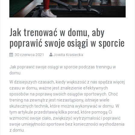
Jak trenować w domu, aby
poprawić swoje osiągi w sporcie
30 czerwca 2021
Jowita Krasiecka
Jak poprawić swoje osiągi w sporcie podczas treningu w
domu
W dzisiejszych czasach, kiedy większość z nas spędza więcej
czasu w domu, ważne jest znalezienie efektywnych
sposobów na poprawę swoich osiągów sportowych. Choć
trening na zewnątrz jest niezastąpiony, istnieje wiele
skutecznych technik, które można wykonywać w domu. W
tym artykule przedstawię kilka porad, które pomogą Ci
wzmocnić swoje ciało, zwiększyć wytrzymałość i poprawić
swoje umiejętności sportowe bez konieczności wychodzenia
z domu.