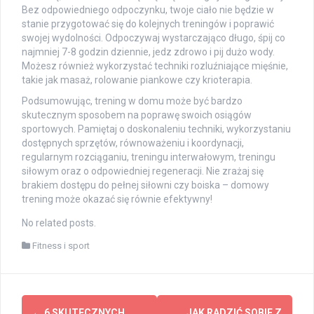
Bez odpowiedniego odpoczynku, twoje ciało nie będzie w
stanie przygotować się do kolejnych treningów i poprawić
swojej wydolności. Odpoczywaj wystarczająco długo, śpij co
najmniej 7-8 godzin dziennie, jedz zdrowo i pij dużo wody.
Możesz również wykorzystać techniki rozluźniające mięśnie,
takie jak masaż, rolowanie piankowe czy krioterapia.
Podsumowując, trening w domu może być bardzo
skutecznym sposobem na poprawę swoich osiągów
sportowych. Pamiętaj o doskonaleniu techniki, wykorzystaniu
dostępnych sprzętów, równoważeniu i koordynacji,
regularnym rozciąganiu, treningu interwałowym, treningu
siłowym oraz o odpowiedniej regeneracji. Nie zrażaj się
brakiem dostępu do pełnej siłowni czy boiska – domowy
trening może okazać się równie efektywny!
No related posts.
Fitness i sport
Post
←
6 SKUTECZNYCH
JAK RADZIĆ SOBIE Z