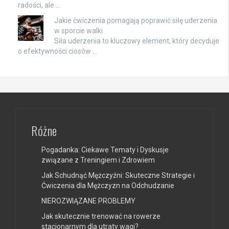
radości, ale …
Jakie ćwiczenia pomagają poprawić siłę uderzenia
w sporcie walki
Siła uderzenia to kluczowy element, który decyduje
o efektywności ciosów …
Różne
Pogadanka: Ciekawe Tematy i Dyskusje
związane z Treningiem i Zdrowiem
Jak Schudnąć Mężczyźni: Skuteczne Strategie i
Ćwiczenia dla Mężczyzn na Odchudzanie
NIEROZWIĄZANE PROBLEMY
Jak skutecznie trenować na rowerze
stacjonarnym dla utraty wagi?