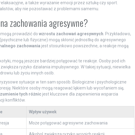
relaksacyjne, a także wyrażanie emocji przez sztukę czy sport.
cjalistów, aby nie pozostawać z problemami samemu.
ą na zachowania agresywne?
re mogą prowadzić do
wzrostu zachowań agresywnych
. Przykładowo,
ie (psychiczne lub fizyczne) mogą skłonić jednostkę do agresywnego
rmalnego zachowania
jest stosunkowo powszechne, a reakcje mogą
rkotyki, mogą jeszcze bardziej potęgować te reakcje. Osoby pod ich
większa ryzyko działania impulsywnego. W takiej sytuacji, niewielka
rowiu lub życiu innych osób.
kryzysowe sytuacje w ten sam sposób. Biologiczne i psychologiczne
presję. Niektóre osoby mogą reagować lękiem lub wycofaniem się,
zumienie tych różnic
jest kluczowe dla zapewnienia wsparcia
i konfliktów.
je
Wpływ używek
resja
Może potęgować agresywne zachowania
ja
Alkohol zwiększa ryzyko wrogich reakcji