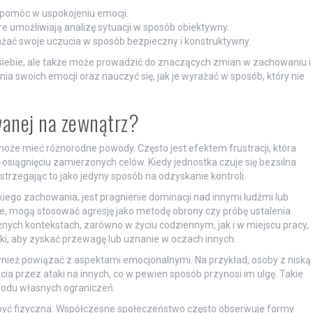
pomóc w uspokojeniu emocji.
e umożliwiają analizę sytuacji w sposób obiektywny.
ażać swoje uczucia w sposób bezpieczny i konstruktywny.
 siebie, ale także może prowadzić do znaczących zmian w zachowaniu i
swoich emocji oraz nauczyć się, jak je wyrażać w sposób, który nie
owanej na zewnątrz?
może mieć różnorodne powody. Często jest efektem frustracji, która
osiągnięciu zamierzonych celów. Kiedy jednostka czuje się bezsilna
rzegając to jako jedyny sposób na odzyskanie kontroli.
iego zachowania, jest pragnienie dominacji nad innymi ludźmi lub
ne, mogą stosować agresję jako metodę obrony czy próbę ustalenia
nych kontekstach, zarówno w życiu codziennym, jak i w miejscu pracy,
i, aby zyskać przewagę lub uznanie w oczach innych.
ież powiązać z aspektami emocjonalnymi. Na przykład, osoby z niską
przez ataki na innych, co w pewien sposób przynosi im ulgę. Takie
odu własnych ograniczeń.
 być fizyczna. Współczesne społeczeństwo często obserwuje formy