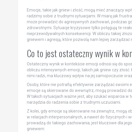
Emocje, takie jak gniew i złość, mogą mieć znaczący wpł
radzimy sobie z trudnymi sytuacjami. W miarę jak frustra
może prowadzić do agresywnych zachowań, podczas gdy
zdrowotnymi. Sytuacje kryzysowe tylko potęgują te reak
nieprzewidywalnych konsekwencji. W obliczu takiej złoż
gniewem i agresją, które pozwolą nam lepiej zarządzać 
Co to jest ostateczny wynik w ko
Ostateczny wynik w kontekście emocji odnosi się do spo
obliczu intensywnych emocji, takich jak gniew czy złość.
nimi radzi, ma kluczowy wpływ na jej samopoczucie oraz 
Osoby, które nie potrafią efektywnie zarządzać swoimi 
emocje są skierowane do wewnątrz, mogą prowadzić do s
W takich sytuacjach ważne jest, aby szukać wsparcia w 
narzędzia do radzenia sobie z trudnymi uczuciami.
Z kolei, gdy emocje są skierowane na zewnątrz, mogą ob
w relacjach interpersonalnych, a nawet do fizycznych 
prowadzą do takiego zachowania, jest kluczowe dla jego
gniewem: