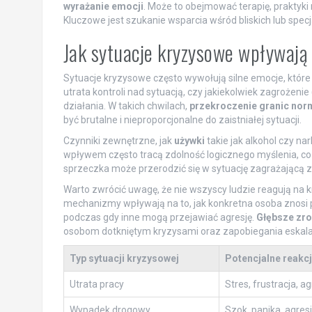
wyrażanie emocji
. Może to obejmować terapię, praktyki 
Kluczowe jest szukanie wsparcia wśród bliskich lub spe
Jak sytuacje kryzysowe wpływaj
Sytuacje kryzysowe często wywołują silne emocje, któ
utrata kontroli nad sytuacją, czy jakiekolwiek zagrożen
działania. W takich chwilach,
przekroczenie granic no
być brutalne i nieproporcjonalne do zaistniałej sytuacji.
Czynniki zewnętrzne, jak
używki
takie jak alkohol czy na
wpływem często tracą zdolność logicznego myślenia, co z
sprzeczka może przerodzić się w sytuację zagrażającą zd
Warto zwrócić uwagę, że nie wszyscy ludzie reagują na 
mechanizmy wpływają na to, jak konkretna osoba znosi 
podczas gdy inne mogą przejawiać agresję.
Głębsze zro
osobom dotkniętym kryzysami oraz zapobiegania eskalacj
Typ sytuacji kryzysowej
Potencjalne reakc
Utrata pracy
Stres, frustracja, ag
Wypadek drogowy
Szok, panika, agres