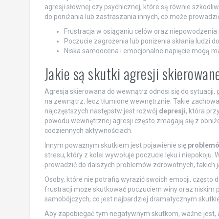
agresji słownej czy psychicznej, które są równie szkodl
do poniżania lub zastraszania innych, co może prowadzić
Frustracja w osiąganiu celów oraz niepowodzeni
Poczucie zagrożenia lub poniżenia skłania ludzi do
Niska samoocena i emocjonalne napięcie mogą ma
Jakie są skutki agresji skierowa
Agresja skierowana do wewnątrz odnosi się do sytuacji, 
na zewnątrz, lecz tłumione wewnętrznie. Takie zacho
najczęstszych następstw jest rozwój
depresji
, która prz
powodu wewnętrznej agresji często zmagają się z obniż
codziennych aktywnościach.
Innym poważnym skutkiem jest pojawienie się
problemó
stresu, który z kolei wywołuje poczucie lęku i niepokoju
prowadzić do dalszych problemów zdrowotnych, takich 
Osoby, które nie potrafią wyrazić swoich emocji, często
frustracji może skutkować poczuciem winy oraz niskim p
samobójczych, co jest najbardziej dramatycznym skutki
Aby zapobiegać tym negatywnym skutkom, ważne jest, ab