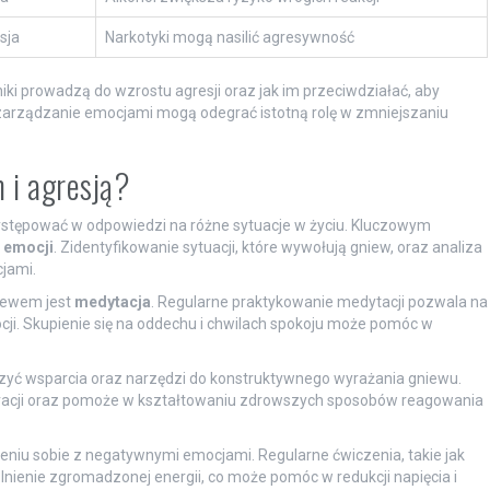
sja
Narkotyki mogą nasilić agresywność
iki prowadzą do wzrostu agresji oraz jak im przeciwdziałać, aby
 zarządzanie emocjami mogą odegrać istotną rolę w zmniejszaniu
 i agresją?
ystępować w odpowiedzi na różne sytuacje w życiu. Kluczowym
 emocji
. Zidentyfikowanie sytuacji, które wywołują gniew, oraz analiza
jami.
niewem jest
medytacja
. Regularne praktykowanie medytacji pozwala na
ji. Skupienie się na oddechu i chwilach spokoju może pomóc w
rczyć wsparcia oraz narzędzi do konstruktywnego wyrażania gniewu.
tracji oraz pomoże w kształtowaniu zdrowszych sposobów reagowania
eniu sobie z negatywnymi emocjami. Regularne ćwiczenia, takie jak
lnienie zgromadzonej energii, co może pomóc w redukcji napięcia i