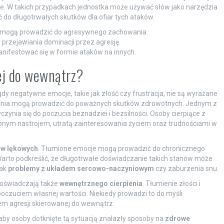
iwe. W takich przypadkach jednostka może używać słów jako narzędzia
 do długotrwałych skutków dla ofiar tych ataków.
a mogą prowadzić do agresywnego zachowania.
 przejawiania dominacji przez agresję.
nifestować się w formie ataków na innych.
nej do wewnątrz?
gdy negatywne emocje, takie jak złość czy frustracja, nie są wyrażane
wania mogą prowadzić do poważnych skutków zdrowotnych. Jednym z
yczynia się do poczucia beznadziei i bezsilności. Osoby cierpiące z
onym nastrojem, utratą zainteresowania życiem oraz trudnościami w
w lękowych
. Tłumione emocje mogą prowadzić do chronicznego
. Warto podkreślić, że długotrwałe doświadczanie takich stanów może
jak
problemy z układem sercowo-naczyniowym
czy zaburzenia snu.
 doświadczają także
wewnętrznego cierpienia
. Tłumienie złości i
oczuciem własnej wartości. Niekiedy prowadzi to do myśli
em agresji skierowanej do wewnątrz.
y osoby dotknięte tą sytuacją znalazły sposoby na
zdrowe