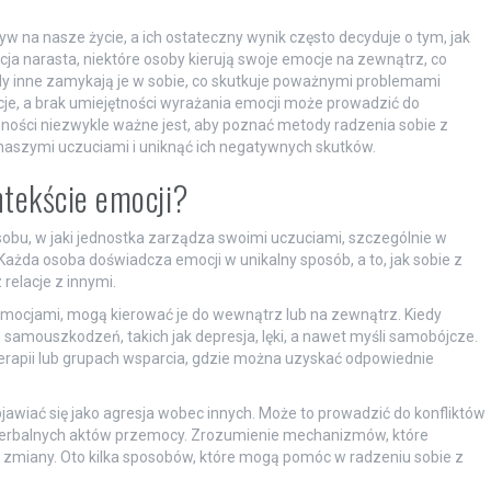
yw na nasze życie, a ich ostateczny wynik często decyduje o tym, jak
cja narasta, niektóre osoby kierują swoje emocje na zewnątrz, co
 inne zamykają je w sobie, co skutkuje poważnymi problemami
cje, a brak umiejętności wyrażania emocji może prowadzić do
oności niezwykle ważne jest, aby poznać metody radzenia sobie z
naszymi uczuciami i uniknąć ich negatywnych skutków.
ntekście emocji?
sobu, w jaki jednostka zarządza swoimi uczuciami, szczególnie w
 Każda osoba doświadcza emocji w unikalny sposób, a to, jak sobie z
relacje z innymi.
emocjami, mogą kierować je do wewnątrz lub na zewnątrz. Kiedy
amouszkodzeń, takich jak depresja, lęki, a nawet myśli samobójcze.
terapii lub grupach wsparcia, gdzie można uzyskać odpowiednie
jawiać się jako agresja wobec innych. Może to prowadzić do konfliktów
i werbalnych aktów przemocy. Zrozumienie mechanizmów, które
 zmiany. Oto kilka sposobów, które mogą pomóc w radzeniu sobie z