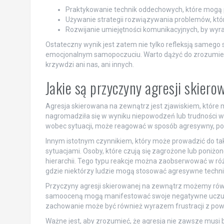
Praktykowanie technik oddechowych, które mogą 
Używanie strategii rozwiązywania problemów, któr
Rozwijanie umiejętności komunikacyjnych, by wyr
Ostateczny wynik jest zatem nie tylko refleksją samego
emocjonalnym samopoczuciu. Warto dążyć do zrozumienia 
krzywdzi ani nas, ani innych.
Jakie są przyczyny agresji skier
Agresja skierowana na zewnątrz jest zjawiskiem, które 
nagromadziła się w wyniku niepowodzeń lub trudności w 
wobec sytuacji, może reagować w sposób agresywny, post
Innym istotnym czynnikiem, który może prowadzić do tak
sytuacjami. Osoby, które czują się zagrożone lub poniżo
hierarchii. Tego typu reakcje można zaobserwować w róż
gdzie niektórzy ludzie mogą stosować agresywne technik
Przyczyny agresji skierowanej na zewnątrz możemy równ
samooceną mogą manifestować swoje negatywne uczucia 
zachowanie może być również wyrazem frustracji z pow
Ważne jest, aby zrozumieć, że agresja nie zawsze musi