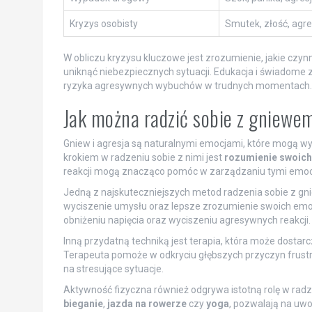
Kryzys osobisty
Smutek, złość, agre
W obliczu kryzysu kluczowe jest zrozumienie, jakie czynn
uniknąć niebezpiecznych sytuacji. Edukacja i świadome
ryzyka agresywnych wybuchów w trudnych momentach.
Jak można radzić sobie z gniewem
Gniew i agresja są naturalnymi emocjami, które mogą w
krokiem w radzeniu sobie z nimi jest
rozumienie swoich
reakcji mogą znacząco pomóc w zarządzaniu tymi emoc
Jedną z najskuteczniejszych metod radzenia sobie z g
wyciszenie umysłu oraz lepsze zrozumienie swoich emoc
obniżeniu napięcia oraz wyciszeniu agresywnych reakcji.
Inną przydatną techniką jest terapia, która może dosta
Terapeuta pomoże w odkryciu głębszych przyczyn frus
na stresujące sytuacje.
Aktywność fizyczna również odgrywa istotną rolę w radz
bieganie
,
jazda na rowerze
czy
yoga
, pozwalają na uwo