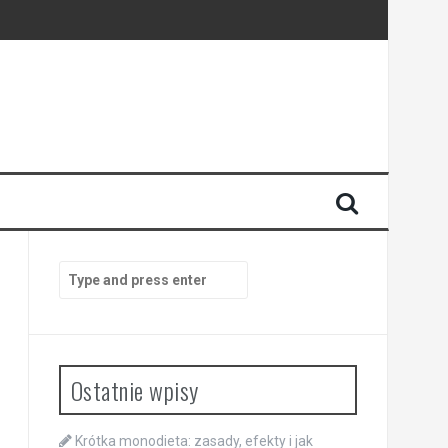
Search
for:
Ostatnie wpisy
Krótka monodieta: zasady, efekty i jak