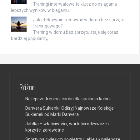
Treningi interwałowe to klucz do osiągania
lepszych wyników w bieganiu, …
Jak efektywnie trenować w domu bez sprzętu
treningowego?
Trening w domu bez sprzętu staje się coraz
bardziej popularny, …
Różne
Najlepsze treningi cardio dla spalania kalorii
Danvera Sukienki: Odkryj Najnowsze Kolekcje
Sukienek od Marki Danvera
Jabłka – właściwości, wartości odżywcze i
korzyści zdrowotne
Sporty na świeżym powietrzu: jakie są najlepsze