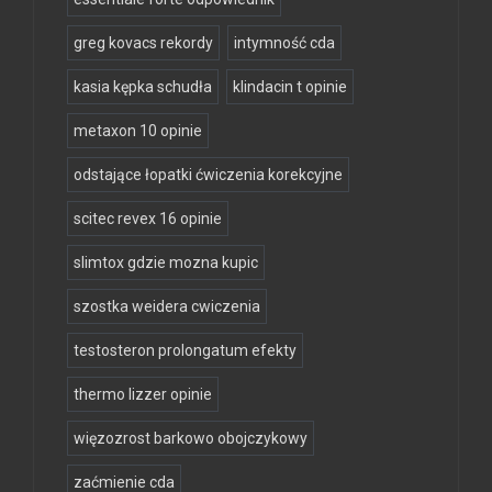
greg kovacs rekordy
intymność cda
kasia kępka schudła
klindacin t opinie
metaxon 10 opinie
odstające łopatki ćwiczenia korekcyjne
scitec revex 16 opinie
slimtox gdzie mozna kupic
szostka weidera cwiczenia
testosteron prolongatum efekty
thermo lizzer opinie
więzozrost barkowo obojczykowy
zaćmienie cda