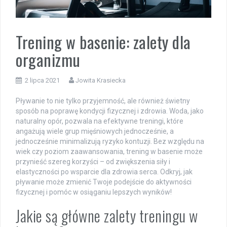
Trening w basenie: zalety dla
organizmu
2 lipca 2021
Jowita Krasiecka
Pływanie to nie tylko przyjemność, ale również świetny
sposób na poprawę kondycji fizycznej i zdrowia. Woda, jako
naturalny opór, pozwala na efektywne treningi, które
angażują wiele grup mięśniowych jednocześnie, a
jednocześnie minimalizują ryzyko kontuzji. Bez względu na
wiek czy poziom zaawansowania, trening w basenie może
przynieść szereg korzyści – od zwiększenia siły i
elastyczności po wsparcie dla zdrowia serca. Odkryj, jak
pływanie może zmienić Twoje podejście do aktywności
fizycznej i pomóc w osiąganiu lepszych wyników!
Jakie są główne zalety treningu w