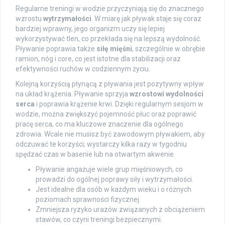
Regularne treningi w wodzie przyczyniają się do znacznego
wzrostu
wytrzymałości
. W miarę jak pływak staje się coraz
bardziej wprawny, jego organizm uczy się lepiej
wykorzystywać tlen, co przekłada się na lepszą wydolność.
Pływanie poprawia także
siłę mięśni
, szczególnie w obrębie
ramion, nóg i core, co jest istotne dla stabilizacji oraz
efektywności ruchów w codziennym życiu.
Kolejną korzyścią płynącą z pływania jest pozytywny wpływ
na układ krążenia. Pływanie sprzyja
wzrostowi wydolności
serca
i poprawia krążenie krwi. Dzięki regularnym sesjom w
wodzie, można zwiększyć pojemność płuc oraz poprawić
pracę serca, co ma kluczowe znaczenie dla ogólnego
zdrowia. Wcale nie musisz być zawodowym pływakiem, aby
odczuwać te korzyści; wystarczy kilka razy w tygodniu
spędzać czas w basenie lub na otwartym akwenie.
Pływanie angażuje wiele grup mięśniowych, co
prowadzi do ogólnej poprawy siły i wytrzymałości.
Jest idealne dla osób w każdym wieku i o różnych
poziomach sprawności fizycznej.
Zmniejsza ryzyko urazów związanych z obciążeniem
stawów, co czyni treningi bezpiecznymi.