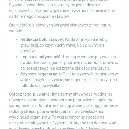
Pływanie zawodowe lub rekreacyjne jest jednym z
najlepszych przykładów, jak można wzmocnić mięśnie bez
nadmiernego obciążania stawów.
Oto niektóre z głównych korzyści płynących z treningu w
wodzie:
Redukcja bólu stawów:
Woda zmniejsza efekty
grawitacji, co czyni ruchy mniej uciążliwymi dla
stawów.
Lepsza elastyczność:
Trening w wodzie pozwala na
swobodne rozciąganie i poprawę ruchomości stawów,
co jest szczególnie korzystne dla osób starszych.
Szybsza regeneracja:
Po intensywnych treningach w
wodzie mięśnie szybciej się regenerują, co sprzyja ich
odbudowie po wysiłku.
Oprócz tego, pływanie i inne formy aktywności wodnej są
również doskonałym sposobem na poprawienie ogólnego
samopoczucia. Regularne treningi w wodzie mogą pomóc w
redukcji stresu, poprawie krążenia oraz zwiększeniu
wydolności organizmu. To wszechstronny sposób na
utrzymanie aktywności fizycznej, który można dostosować
do indywidualnych potrzeb i możliwości każdej osoby.