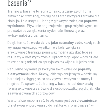
basenie?
Trening w basenie to jedna z najskuteczniejszych form
aktywności fizycznej, oferująca szereg korzyści zarówno dla
ciała, jak i dla umysłu. Jedną z głównych zalet jest
poprawa
wydolności
. Pływanie angażuje wiele grup mięśniowych, co
prowadzi do zwiększenia wydolności tlenowej oraz
wytrzymałości organizmu.
Dzięki temu, że
woda działa jako naturalny opór
, każdy ruch
wymaga większego wysiłku. To z kolei zwiększa
efektywność treningu, ponieważ można uzyskać lepsze
rezultaty w krótszym czasie. Oprócz tego, opór wody działa
także na siłę mięśni, co sprzyja ich rozwijaniu i ujędrnianiu.
Regularne pływanie przyczynia się również do
poprawy
elastyczności
ciała. Ruchy, jakie wykonujemy w wodzie, są
bardziej rozciągające, co pozytywnie wpływa na stawy i
mięśnie. To sprawia, że trening w basenie jest doskonałą
formą aktywności zarówno dla osób początkujących, jak i dla
zaawansowanych sportowców.
Warto także wspomnieć, że pływanie jest
bezpieczniejsze
dla stawów
w porównaniu do niektórych form ćwiczeń w