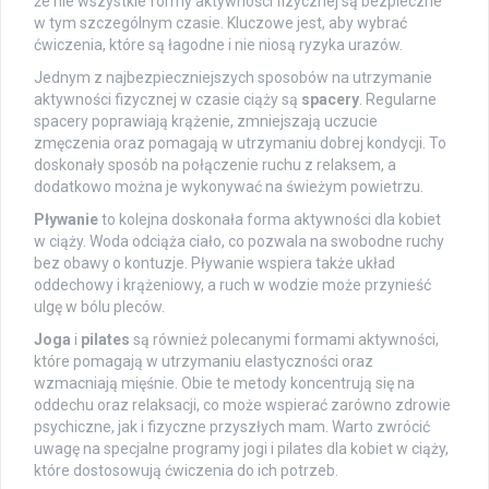
że nie wszystkie formy aktywności fizycznej są bezpieczne
w tym szczególnym czasie. Kluczowe jest, aby wybrać
ćwiczenia, które są łagodne i nie niosą ryzyka urazów.
Jednym z najbezpieczniejszych sposobów na utrzymanie
aktywności fizycznej w czasie ciąży są
spacery
. Regularne
spacery poprawiają krążenie, zmniejszają uczucie
zmęczenia oraz pomagają w utrzymaniu dobrej kondycji. To
doskonały sposób na połączenie ruchu z relaksem, a
dodatkowo można je wykonywać na świeżym powietrzu.
Pływanie
to kolejna doskonała forma aktywności dla kobiet
w ciąży. Woda odciąża ciało, co pozwala na swobodne ruchy
bez obawy o kontuzje. Pływanie wspiera także układ
oddechowy i krążeniowy, a ruch w wodzie może przynieść
ulgę w bólu pleców.
Joga
i
pilates
są również polecanymi formami aktywności,
które pomagają w utrzymaniu elastyczności oraz
wzmacniają mięśnie. Obie te metody koncentrują się na
oddechu oraz relaksacji, co może wspierać zarówno zdrowie
psychiczne, jak i fizyczne przyszłych mam. Warto zwrócić
uwagę na specjalne programy jogi i pilates dla kobiet w ciąży,
które dostosowują ćwiczenia do ich potrzeb.