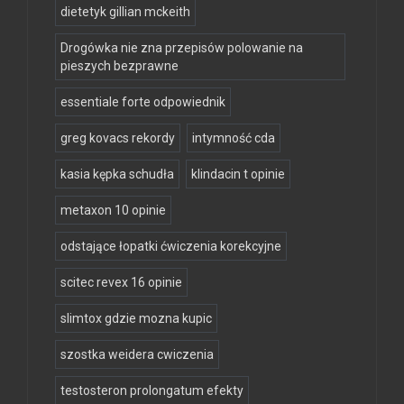
dietetyk gillian mckeith
Drogówka nie zna przepisów polowanie na
pieszych bezprawne
essentiale forte odpowiednik
greg kovacs rekordy
intymność cda
kasia kępka schudła
klindacin t opinie
metaxon 10 opinie
odstające łopatki ćwiczenia korekcyjne
scitec revex 16 opinie
slimtox gdzie mozna kupic
szostka weidera cwiczenia
testosteron prolongatum efekty