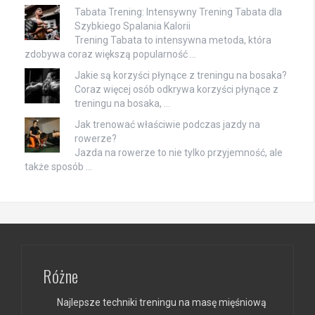
Tabata Trening: Intensywny Trening Tabata dla
Szybkiego Spalania Kalorii
Trening Tabata to intensywna metoda, która
zdobywa coraz większą popularność …
Jakie są korzyści płynące z treningu na bosaka?
Coraz więcej osób odkrywa korzyści płynące z
treningu na bosaka, …
Jak trenować właściwie podczas jazdy na
rowerze?
Jazda na rowerze to nie tylko przyjemność, ale
także sposób …
Różne
Najlepsze techniki treningu na masę mięśniową