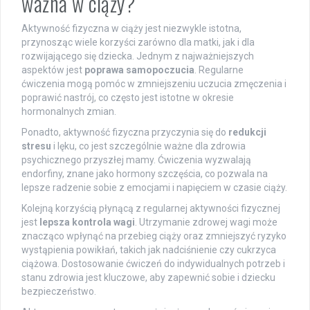
ważna w ciąży?
Aktywność fizyczna w ciąży jest niezwykle istotna,
przynosząc wiele korzyści zarówno dla matki, jak i dla
rozwijającego się dziecka. Jednym z najważniejszych
aspektów jest
poprawa samopoczucia
. Regularne
ćwiczenia mogą pomóc w zmniejszeniu uczucia zmęczenia i
poprawić nastrój, co często jest istotne w okresie
hormonalnych zmian.
Ponadto, aktywność fizyczna przyczynia się do
redukcji
stresu
i lęku, co jest szczególnie ważne dla zdrowia
psychicznego przyszłej mamy. Ćwiczenia wyzwalają
endorfiny, znane jako hormony szczęścia, co pozwala na
lepsze radzenie sobie z emocjami i napięciem w czasie ciąży.
Kolejną korzyścią płynącą z regularnej aktywności fizycznej
jest
lepsza kontrola wagi
. Utrzymanie zdrowej wagi może
znacząco wpłynąć na przebieg ciąży oraz zmniejszyć ryzyko
wystąpienia powikłań, takich jak nadciśnienie czy cukrzyca
ciążowa. Dostosowanie ćwiczeń do indywidualnych potrzeb i
stanu zdrowia jest kluczowe, aby zapewnić sobie i dziecku
bezpieczeństwo.