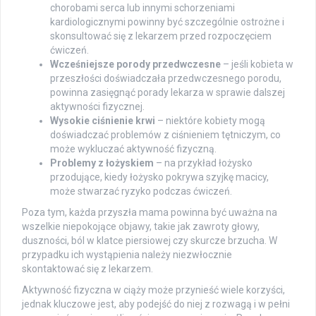
chorobami serca lub innymi schorzeniami
kardiologicznymi powinny być szczególnie ostrożne i
skonsultować się z lekarzem przed rozpoczęciem
ćwiczeń.
Wcześniejsze porody przedwczesne
– jeśli kobieta w
przeszłości doświadczała przedwczesnego porodu,
powinna zasięgnąć porady lekarza w sprawie dalszej
aktywności fizycznej.
Wysokie ciśnienie krwi
– niektóre kobiety mogą
doświadczać problemów z ciśnieniem tętniczym, co
może wykluczać aktywność fizyczną.
Problemy z łożyskiem
– na przykład łożysko
przodujące, kiedy łożysko pokrywa szyjkę macicy,
może stwarzać ryzyko podczas ćwiczeń.
Poza tym, każda przyszła mama powinna być uważna na
wszelkie niepokojące objawy, takie jak zawroty głowy,
duszności, ból w klatce piersiowej czy skurcze brzucha. W
przypadku ich wystąpienia należy niezwłocznie
skontaktować się z lekarzem.
Aktywność fizyczna w ciąży może przynieść wiele korzyści,
jednak kluczowe jest, aby podejść do niej z rozwagą i w pełni