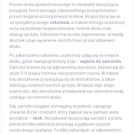
Proces skoku spadochronowego to niezwykle ekscytująca
przygoda, która wymaga odpowiedniego przygotowania i
przestrzegania szczegółowych kroków. Rozpoczyna się on
od specjalistycznego
szkolenia
, w trakcie którego uczestnicy
uczą się podstaw bezpieczeństwa, technik skoku oraz
obsługi sprzętu. Szkolenie ma na celu zapewnienie, że każdy
skoczek czuje się pewnie i komfortowo przed oddaniem
skoku.
Po zakończeniu szkolenia, uczestnicy udają się na miejsce
skoku, gdzie następuje kolejny etap –
wejście do samolotu
.
Samolot wznosi się na odpowiednią wysokość, zazwyczaj do
około 3-4 tysięcy metrów nad poziomem morza. W trakcie
lotu skoczkowie przywiązują się do instruktorów, a także
dokonują ostatnich kontroli sprzętu. W takcie tego etapu
ważne jest, aby skoczkowie zrelaksowali się i skoncentrowali,
czekając na moment skoku.
Gdy samolot osiągnie wymaganą wysokość, następuje
otwarcie drzwi i moment, który zapisał się w pamięci wielu
skoczków –
skok
. Skoczkowie opuszczają samolot, a przez
pierwsze kilka sekund przeżywają wyjątkowe uczucie
swobodnego spadania. Po kilku sekundach, w odpowiednim