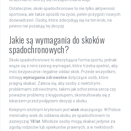
Ostatecznie, skoki spadochronowe to nie tylko aktywność
sportowa, ale także sposób na życie, pełen przygód i nowych
doświadczeń. Osoby, które zdecydują się na ten krok, na
pewno nie pożałują tej decyzji.
Jakie są wymagania do skoków
spadochronowych?
Skoki spadochronowe to ekscytująca forma sportu, jednak
wiąże się z nimi szereg wymagań, które trzeba spełnić, aby
móc bezpiecznie i legalnie oddać skok. Przede wszystkim,
istnieją
wymagania zdrowotne
dotyczące osób, które
pragną skakać. Zaleca się, aby osoby z niektórymi
problemami zdrowotnymi, takimi jak schorzenia serca czy
poważne problemy z kręgosłupem, skonsultowały się z
lekarzem przed podjęciem decyzji o skoku.
Kolejnym istotnym kryterium jest
wiek
skaczącego. W Polsce
minimalny wiek do oddania skoku ze spadochronem to
zazwyczaj
18 lat
. Młodsze osoby mogą skakać jedynie za
zgodą rodziców lub opiekunów prawnych, a w niektórych