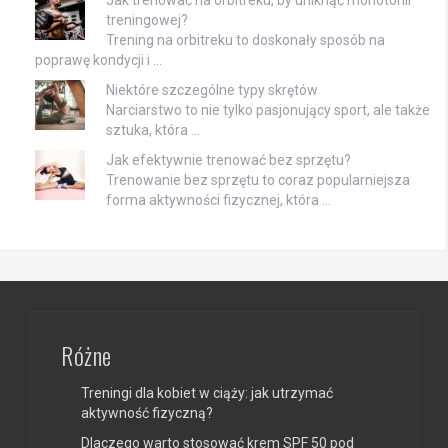
Jak trenować na orbitreku, by uniknąć monotonii
treningowej?
Trening na orbitreku to doskonały sposób na
poprawę kondycji i …
Niektóre szczególne typy skrętów
Narciarstwo to nie tylko pasjonujący sport, ale także
sztuka, która …
Jak efektywnie trenować bez sprzętu?
Trenowanie bez sprzętu to coraz popularniejsza
forma aktywności fizycznej, która …
Różne
Treningi dla kobiet w ciąży: jak utrzymać
aktywność fizyczną?
Dlaczego warto stosować krem SPF 50 pod