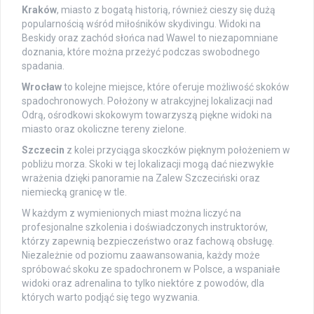
Kraków
, miasto z bogatą historią, również cieszy się dużą
popularnością wśród miłośników skydivingu. Widoki na
Beskidy oraz zachód słońca nad Wawel to niezapomniane
doznania, które można przeżyć podczas swobodnego
spadania.
Wrocław
to kolejne miejsce, które oferuje możliwość skoków
spadochronowych. Położony w atrakcyjnej lokalizacji nad
Odrą, ośrodkowi skokowym towarzyszą piękne widoki na
miasto oraz okoliczne tereny zielone.
Szczecin
z kolei przyciąga skoczków pięknym położeniem w
pobliżu morza. Skoki w tej lokalizacji mogą dać niezwykłe
wrażenia dzięki panoramie na Zalew Szczeciński oraz
niemiecką granicę w tle.
W każdym z wymienionych miast można liczyć na
profesjonalne szkolenia i doświadczonych instruktorów,
którzy zapewnią bezpieczeństwo oraz fachową obsługę.
Niezależnie od poziomu zaawansowania, każdy może
spróbować skoku ze spadochronem w Polsce, a wspaniałe
widoki oraz adrenalina to tylko niektóre z powodów, dla
których warto podjąć się tego wyzwania.