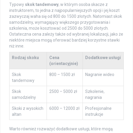
Typowy
skok tandemowy
, w którym osoba skacze z
instruktorem, to jedna z najpopularniejszych opcji i jej koszt
zazwyczaj waha się od 800 do 1500 złotych. Natomiast skok
samodzielny, wymagający większego przygotowania i
szkolenia, może kosztować od 2500 do 5000 złotych.
Ostateczna cena zależy także od wybranej lokalizacji, jako że
niektóre miejsca mogą oferować bardziej korzystne stawki
niż inne.
Rodzaj skoku
Cena
Dodatkowe usługi
(orientacyjnie)
Skok
800 – 1500 zł
Nagranie wideo
tandemowy
Skok
2500 – 5000 zł
Szkolenie,
samodzielny
nagrania
Skoki z wysokich
6000 – 12000 zł
Profesjonalne
altan
instrukcje
Warto również rozważyć dodatkowe usługi, które mogą