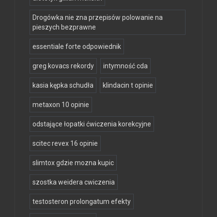
Drogówka nie zna przepisów polowanie na
pieszych bezprawne
essentiale forte odpowiednik
greg kovacs rekordy
intymność cda
kasia kępka schudła
klindacin t opinie
metaxon 10 opinie
odstające łopatki ćwiczenia korekcyjne
scitec revex 16 opinie
slimtox gdzie mozna kupic
szostka weidera cwiczenia
testosteron prolongatum efekty