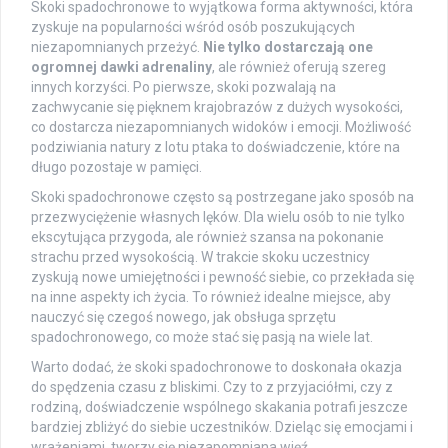
Skoki spadochronowe to wyjątkowa forma aktywności, która
zyskuje na popularności wśród osób poszukujących
niezapomnianych przeżyć.
Nie tylko dostarczają one
ogromnej dawki adrenaliny
, ale również oferują szereg
innych korzyści. Po pierwsze, skoki pozwalają na
zachwycanie się pięknem krajobrazów z dużych wysokości,
co dostarcza niezapomnianych widoków i emocji. Możliwość
podziwiania natury z lotu ptaka to doświadczenie, które na
długo pozostaje w pamięci.
Skoki spadochronowe często są postrzegane jako sposób na
przezwyciężenie własnych lęków. Dla wielu osób to nie tylko
ekscytująca przygoda, ale również szansa na pokonanie
strachu przed wysokością. W trakcie skoku uczestnicy
zyskują nowe umiejętności i pewność siebie, co przekłada się
na inne aspekty ich życia. To również idealne miejsce, aby
nauczyć się czegoś nowego, jak obsługa sprzętu
spadochronowego, co może stać się pasją na wiele lat.
Warto dodać, że skoki spadochronowe to doskonała okazja
do spędzenia czasu z bliskimi. Czy to z przyjaciółmi, czy z
rodziną, doświadczenie wspólnego skakania potrafi jeszcze
bardziej zbliżyć do siebie uczestników. Dzieląc się emocjami i
wrażeniami, tworzy się niezapomniana więź.