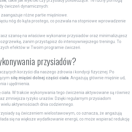
zne
, takie jak wykroki czy przysiady półsiedzące. Te ruchy pomogą
łady ćwiczeń dynamicznych:
co zaangażuje różne partie mięśniowe.
ięciu nóg do kąta prostego, co pozwala na stopniowe wprowadzenie
asz szansę na właściwe wykonanie przysiadów oraz minimalizujesz
rozgrzewkę, zanim przystąpisz do intensywniejszego treningu. To
epszych efektów w Twoim programie ćwiczeń.
 wykonywania przysiadów?
ących korzyści dla naszego zdrowia i kondycji fizycznej. Po
ającym
siłę mięśni dolnej części ciała
. Angażują głównie mięśnie ud,
ia i ujędrnienia.
cję ciała. W trakcie wykonywania tego ćwiczenia aktywowane są również
raz zmniejsza ryzyko urazów. Dzięki regularnym przysiadom
w wielu aktywnościach dnia codziennego.
Przysiady są ćwiczeniem wielostawowym, co oznacza, że angażują
kłada się na większe wydatkowanie energii, co może wspierać redukcję