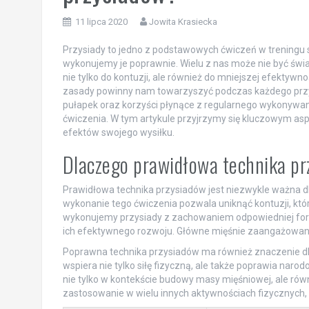
11 lipca 2020
Jowita Krasiecka
Przysiady to jedno z podstawowych ćwiczeń w treningu si
wykonujemy je poprawnie. Wielu z nas może nie być świa
nie tylko do kontuzji, ale również do mniejszej efektywn
zasady powinny nam towarzyszyć podczas każdego przy
pułapek oraz korzyści płynące z regularnego wykonywan
ćwiczenia. W tym artykule przyjrzymy się kluczowym asp
efektów swojego wysiłku.
Dlaczego prawidłowa technika pr
Prawidłowa technika przysiadów jest niezwykle ważna d
wykonanie tego ćwiczenia pozwala uniknąć kontuzji, któ
wykonujemy przysiady z zachowaniem odpowiedniej fo
ich efektywnego rozwoju. Główne mięśnie zaangażowane w
Poprawna technika przysiadów ma również znaczenie dla
wspiera nie tylko siłę fizyczną, ale także poprawia nar
nie tylko w kontekście budowy masy mięśniowej, ale równ
zastosowanie w wielu innych aktywnościach fizycznych, t