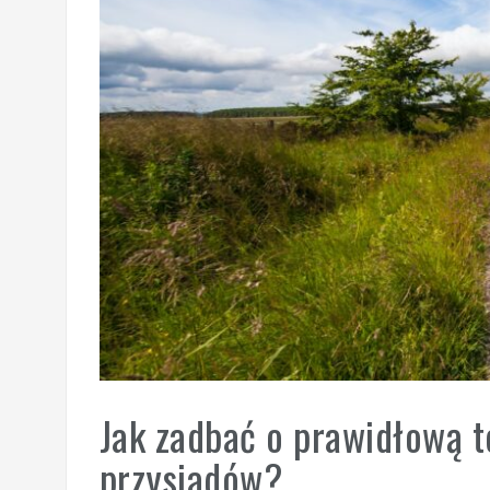
Jak zadbać o prawidłową 
przysiadów?