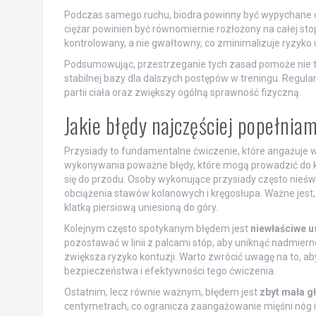
Podczas samego ruchu, biodra powinny być wypychane do t
ciężar powinien być równomiernie rozłożony na całej stop
kontrolowany, a nie gwałtowny, co zminimalizuje ryzyko
Podsumowując, przestrzeganie tych zasad pomoże nie t
stabilnej bazy dla dalszych postępów w treningu. Regular
partii ciała oraz zwiększy ogólną sprawność fizyczną.
Jakie błędy najczęściej popełnia
Przysiady to fundamentalne ćwiczenie, które angażuje w
wykonywania poważne błędy, które mogą prowadzić do k
się do przodu. Osoby wykonujące przysiady często nieśw
obciążenia stawów kolanowych i kręgosłupa. Ważne jest, 
klatką piersiową uniesioną do góry.
Kolejnym często spotykanym błędem jest
niewłaściwe u
pozostawać w linii z palcami stóp, aby uniknąć nadmiern
zwiększa ryzyko kontuzji. Warto zwrócić uwagę na to, aby 
bezpieczeństwa i efektywności tego ćwiczenia.
Ostatnim, lecz równie ważnym, błędem jest
zbyt mała g
centymetrach, co ogranicza zaangażowanie mięśni nóg i 