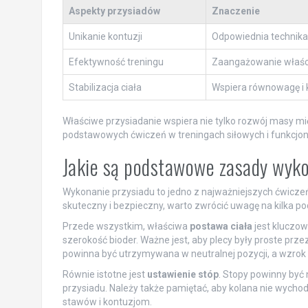
Aspekty przysiadów
Znaczenie
Unikanie kontuzji
Odpowiednia technika
Efektywność treningu
Zaangażowanie właści
Stabilizacja ciała
Wspiera równowagę i 
Właściwe przysiadanie wspiera nie tylko rozwój masy mię
podstawowych ćwiczeń w treningach siłowych i funkcjon
Jakie są podstawowe zasady wyko
Wykonanie przysiadu to jedno z najważniejszych ćwiczeń
skuteczny i bezpieczny, warto zwrócić uwagę na kilka p
Przede wszystkim, właściwa
postawa ciała
jest kluczow
szerokość bioder. Ważne jest, aby plecy były proste prze
powinna być utrzymywana w neutralnej pozycji, a wzrok
Równie istotne jest
ustawienie stóp
. Stopy powinny być
przysiadu. Należy także pamiętać, aby kolana nie wycho
stawów i kontuzjom.