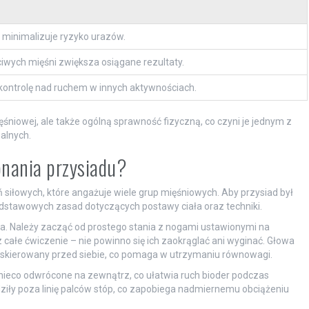
 minimalizuje ryzyko urazów.
wych mięśni zwiększa osiągane rezultaty.
kontrolę nad ruchem w innych aktywnościach.
śniowej, ale także ogólną sprawność fizyczną, co czyni je jednym z
alnych.
nania przysiadu?
 siłowych, które angażuje wiele grup mięśniowych. Aby przysiad był
odstawowych zasad dotyczących postawy ciała oraz techniki.
a. Należy zacząć od prostego stania z nogami ustawionymi na
z całe ćwiczenie – nie powinno się ich zaokrąglać ani wyginać. Głowa
 skierowany przed siebie, co pomaga w utrzymaniu równowagi.
 nieco odwrócone na zewnątrz, co ułatwia ruch bioder podczas
dziły poza linię palców stóp, co zapobiega nadmiernemu obciążeniu