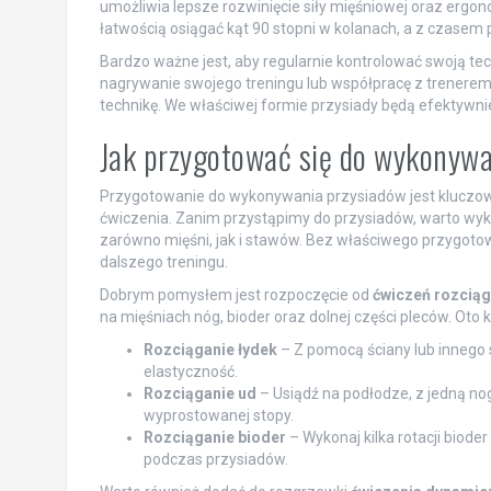
umożliwia lepsze rozwinięcie siły mięśniowej oraz ergo
łatwością osiągać kąt 90 stopni w kolanach, a z czasem 
Bardzo ważne jest, aby regularnie kontrolować swoją te
nagrywanie swojego treningu lub współpracę z trenerem
technikę. We właściwej formie przysiady będą efektywni
Jak przygotować się do wykonyw
Przygotowanie do wykonywania przysiadów jest kluczow
ćwiczenia. Zanim przystąpimy do przysiadów, warto wy
zarówno mięśni, jak i stawów. Bez właściwego przygotow
dalszego treningu.
Dobrym pomysłem jest rozpoczęcie od
ćwiczeń rozciąg
na mięśniach nóg, bioder oraz dolnej części pleców. Oto ki
Rozciąganie łydek
– Z pomocą ściany lub innego s
elastyczność.
Rozciąganie ud
– Usiądź na podłodze, z jedną no
wyprostowanej stopy.
Rozciąganie bioder
– Wykonaj kilka rotacji biode
podczas przysiadów.