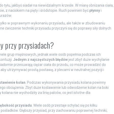
yłu, jakbyś siadał na niewidzialnym krześle. W miarę obniżania ciała,
ie, z naciskiem na pięty i śródstopie. Ruch powinien być
płynny
i
 urazów.
ylko w poprawnym wykonaniu przysiadu, ale także w zbudowaniu
ne ćwiczenie techniki przysiadu przyczyni się do poprawy siły dolnych
my przy przysiadach?
iele grup mięśniowych, jednak wiele osób popełnia podczas ich
ontuzji.
Jednym z najczęstszych błędów
jest zbyt duże wychylanie
iadomie przesuwają ciężar ciała do przodu, co może prowadzić do
aby utrzymywać prostą postawę, z plecami w neutralnej pozycji i
stawienie kolan
. Podczas wykonywania przysiadu kolana powinny
ego obciążenia. Zbyt duże koślawienie lub odwodzenie kolan na boki
kolana nie wychodziły za linię palców, co jest istotne dla
łębokość przysiadu
. Wiele osób przestaje schylać się po kilku
pośladków. Głębszy przysiad, przy zachowaniu poprawnej techniki,