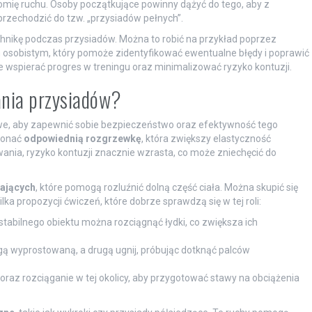
nomię ruchu. Osoby początkujące powinny dążyć do tego, aby z
przechodzić do tzw. „przysiadów pełnych”.
chnikę podczas przysiadów. Można to robić na przykład poprzez
 osobistym, który pomoże zidentyfikować ewentualne błędy i poprawić
e wspierać progres w treningu oraz minimalizować ryzyko kontuzji.
ania przysiadów?
e, aby zapewnić sobie bezpieczeństwo oraz efektywność tego
konać
odpowiednią rozgrzewkę
, która zwiększy elastyczność
ania, ryzyko kontuzji znacznie wzrasta, co może zniechęcić do
ających
, które pomogą rozluźnić dolną część ciała. Można skupić się
lka propozycji ćwiczeń, które dobrze sprawdzą się w tej roli:
tabilnego obiektu można rozciągnąć łydki, co zwiększa ich
gą wyprostowaną, a drugą ugnij, próbując dotknąć palców
r oraz rozciąganie w tej okolicy, aby przygotować stawy na obciążenia