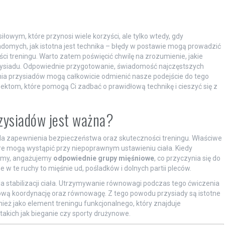
łowym, które przynosi wiele korzyści, ale tylko wtedy, gdy
domych, jak istotna jest technika – błędy w postawie mogą prowadzić
ości treningu. Warto zatem poświęcić chwilę na zrozumienie, jakie
siadu. Odpowiednie przygotowanie, świadomość najczęstszych
ia przysiadów mogą całkowicie odmienić nasze podejście do tego
ektom, które pomogą Ci zadbać o prawidłową technikę i cieszyć się z
zysiadów jest ważna?
la zapewnienia bezpieczeństwa oraz skuteczności treningu. Właściwe
re mogą wystąpić przy niepoprawnym ustawieniu ciała. Kiedy
rmy, angażujemy
odpowiednie grupy mięśniowe
, co przyczynia się do
 te ruchy to mięśnie ud, pośladków i dolnych partii pleców.
 stabilizacji ciała. Utrzymywanie równowagi podczas tego ćwiczenia
odową koordynację oraz równowagę. Z tego powodu przysiady są istotne
ież jako element treningu funkcjonalnego, który znajduje
akich jak bieganie czy sporty drużynowe.