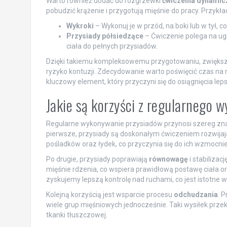
Warto również dodać do rozgrzewki
ćwiczenia dynamic
pobudzić krążenie i przygotują mięśnie do pracy. Przyk
Wykroki
– Wykonuj je w przód, na boki lub w tył, 
Przysiady półsiedzące
– Ćwiczenie polega na ug
ciała do pełnych przysiadów.
Dzięki takiemu kompleksowemu przygotowaniu, zwiększ
ryzyko kontuzji. Zdecydowanie warto poświęcić czas na 
kluczowy element, który przyczyni się do osiągnięcia l
Jakie są korzyści z regularnego
Regularne wykonywanie przysiadów przynosi szereg znacz
pierwsze, przysiady są doskonałym ćwiczeniem rozwij
pośladków oraz łydek, co przyczynia się do ich wzmocnien
Po drugie, przysiady poprawiają
równowagę
i stabiliza
mięśnie rdzenia, co wspiera prawidłową postawę ciała o
zyskujemy lepszą kontrolę nad ruchami, co jest istotne 
Kolejną korzyścią jest wsparcie procesu
odchudzania
. 
wiele grup mięśniowych jednocześnie. Taki wysiłek prze
tkanki tłuszczowej.