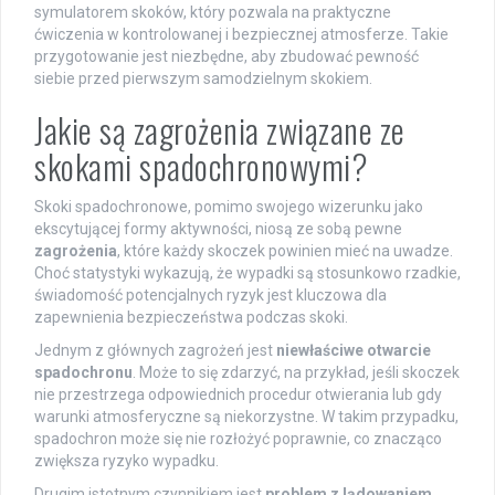
symulatorem skoków, który pozwala na praktyczne
ćwiczenia w kontrolowanej i bezpiecznej atmosferze. Takie
przygotowanie jest niezbędne, aby zbudować pewność
siebie przed pierwszym samodzielnym skokiem.
Jakie są zagrożenia związane ze
skokami spadochronowymi?
Skoki spadochronowe, pomimo swojego wizerunku jako
ekscytującej formy aktywności, niosą ze sobą pewne
zagrożenia
, które każdy skoczek powinien mieć na uwadze.
Choć statystyki wykazują, że wypadki są stosunkowo rzadkie,
świadomość potencjalnych ryzyk jest kluczowa dla
zapewnienia bezpieczeństwa podczas skoki.
Jednym z głównych zagrożeń jest
niewłaściwe otwarcie
spadochronu
. Może to się zdarzyć, na przykład, jeśli skoczek
nie przestrzega odpowiednich procedur otwierania lub gdy
warunki atmosferyczne są niekorzystne. W takim przypadku,
spadochron może się nie rozłożyć poprawnie, co znacząco
zwiększa ryzyko wypadku.
Drugim istotnym czynnikiem jest
problem z lądowaniem
.