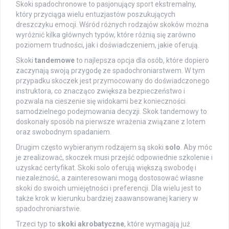
Skoki spadochronowe to pasjonujący sport ekstremalny,
który przyciąga wielu entuzjastów poszukujących
dreszczyku emocji. Wśród różnych rodzajów skoków można
wyróżnić kilka głównych typów, które różnią się zarówno
poziomem trudności, jak i doświadczeniem, jakie oferują.
Skoki
tandemowe
to najlepsza opcja dla osób, które dopiero
zaczynają swoją przygodę ze spadochroniarstwem. W tym
przypadku skoczek jest przymocowany do doświadczonego
instruktora, co znacząco zwiększa bezpieczeństwo i
pozwala na cieszenie się widokami bez konieczności
samodzielnego podejmowania decyzji. Skok tandemowy to
doskonały sposób na pierwsze wrażenia związane z lotem
oraz swobodnym spadaniem.
Drugim często wybieranym rodzajem są skoki
solo
. Aby móc
je zrealizować, skoczek musi przejść odpowiednie szkolenie i
uzyskać certyfikat. Skoki solo oferują większą swobodę i
niezależność, a zainteresowani mogą dostosować własne
skoki do swoich umiejętności i preferencji. Dla wielu jest to
także krok w kierunku bardziej zaawansowanej kariery w
spadochroniarstwie.
Trzeci typ to
skoki akrobatyczne
, które wymagają już