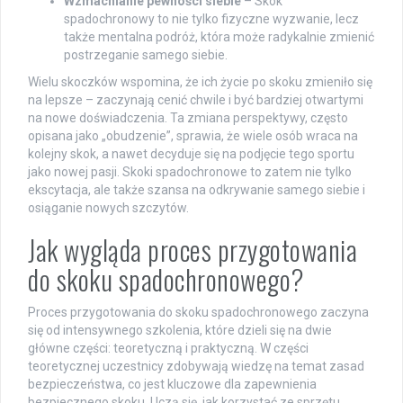
Wzmacnianie pewności siebie
– Skok
spadochronowy to nie tylko fizyczne wyzwanie, lecz
także mentalna podróż, która może radykalnie zmienić
postrzeganie samego siebie.
Wielu skoczków wspomina, że ich życie po skoku zmieniło się
na lepsze – zaczynają cenić chwile i być bardziej otwartymi
na nowe doświadczenia. Ta zmiana perspektywy, często
opisana jako „obudzenie”, sprawia, że wiele osób wraca na
kolejny skok, a nawet decyduje się na podjęcie tego sportu
jako nowej pasji. Skoki spadochronowe to zatem nie tylko
ekscytacja, ale także szansa na odkrywanie samego siebie i
osiąganie nowych szczytów.
Jak wygląda proces przygotowania
do skoku spadochronowego?
Proces przygotowania do skoku spadochronowego zaczyna
się od intensywnego szkolenia, które dzieli się na dwie
główne części: teoretyczną i praktyczną. W części
teoretycznej uczestnicy zdobywają wiedzę na temat zasad
bezpieczeństwa, co jest kluczowe dla zapewnienia
bezpiecznego skoku. Uczą się, jak korzystać ze sprzętu