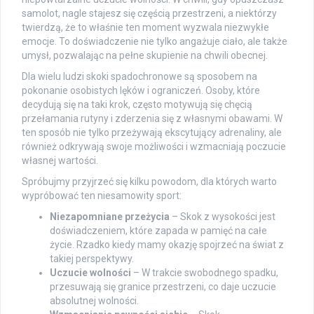
samolot, nagle stajesz się częścią przestrzeni, a niektórzy
twierdzą, że to właśnie ten moment wyzwala niezwykłe
emocje. To doświadczenie nie tylko angażuje ciało, ale także
umysł, pozwalając na pełne skupienie na chwili obecnej.
Dla wielu ludzi skoki spadochronowe są sposobem na
pokonanie osobistych lęków i ograniczeń. Osoby, które
decydują się na taki krok, często motywują się chęcią
przełamania rutyny i zderzenia się z własnymi obawami. W
ten sposób nie tylko przeżywają ekscytujący adrenaliny, ale
również odkrywają swoje możliwości i wzmacniają poczucie
własnej wartości.
Spróbujmy przyjrzeć się kilku powodom, dla których warto
wypróbować ten niesamowity sport:
Niezapomniane przeżycia
– Skok z wysokości jest
doświadczeniem, które zapada w pamięć na całe
życie. Rzadko kiedy mamy okazję spojrzeć na świat z
takiej perspektywy.
Uczucie wolności
– W trakcie swobodnego spadku,
przesuwają się granice przestrzeni, co daje uczucie
absolutnej wolności.