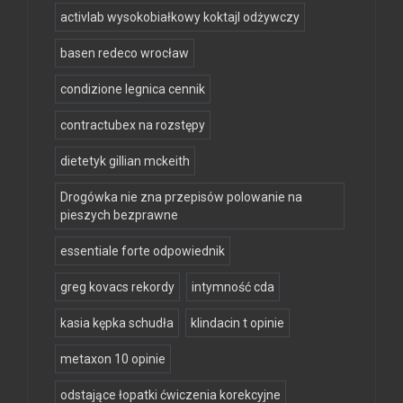
activlab wysokobiałkowy koktajl odżywczy
basen redeco wrocław
condizione legnica cennik
contractubex na rozstępy
dietetyk gillian mckeith
Drogówka nie zna przepisów polowanie na
pieszych bezprawne
essentiale forte odpowiednik
greg kovacs rekordy
intymność cda
kasia kępka schudła
klindacin t opinie
metaxon 10 opinie
odstające łopatki ćwiczenia korekcyjne