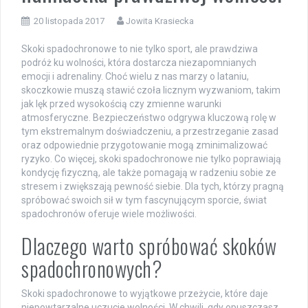
20 listopada 2017
Jowita Krasiecka
Skoki spadochronowe to nie tylko sport, ale prawdziwa
podróż ku wolności, która dostarcza niezapomnianych
emocji i adrenaliny. Choć wielu z nas marzy o lataniu,
skoczkowie muszą stawić czoła licznym wyzwaniom, takim
jak lęk przed wysokością czy zmienne warunki
atmosferyczne. Bezpieczeństwo odgrywa kluczową rolę w
tym ekstremalnym doświadczeniu, a przestrzeganie zasad
oraz odpowiednie przygotowanie mogą zminimalizować
ryzyko. Co więcej, skoki spadochronowe nie tylko poprawiają
kondycję fizyczną, ale także pomagają w radzeniu sobie ze
stresem i zwiększają pewność siebie. Dla tych, którzy pragną
spróbować swoich sił w tym fascynującym sporcie, świat
spadochronów oferuje wiele możliwości.
Dlaczego warto spróbować skoków
spadochronowych?
Skoki spadochronowe to wyjątkowe przeżycie, które daje
niepowtarzalne uczucie wolności. W chwili, gdy opuszczasz