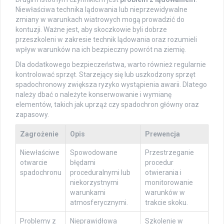
Niewłaściwa technika lądowania lub nieprzewidywalne
zmiany w warunkach wiatrowych mogą prowadzić do
kontuzji. Ważne jest, aby skoczkowie byli dobrze
przeszkoleni w zakresie technik lądowania oraz rozumieli
wpływ warunków na ich bezpieczny powrót na ziemię.
Dla dodatkowego bezpieczeństwa, warto również regularnie
kontrolować sprzęt. Starzejący się lub uszkodzony sprzęt
spadochronowy zwiększa ryzyko wystąpienia awarii. Dlatego
należy dbać o należyte konserwowanie i wymianę
elementów, takich jak uprząż czy spadochron główny oraz
zapasowy.
Zagrożenie
Opis
Prewencja
Niewłaściwe
Spowodowane
Przestrzeganie
otwarcie
błędami
procedur
spadochronu
proceduralnymi lub
otwierania i
niekorzystnymi
monitorowanie
warunkami
warunków w
atmosferycznymi.
trakcie skoku.
Problemy z
Nieprawidłowa
Szkolenie w