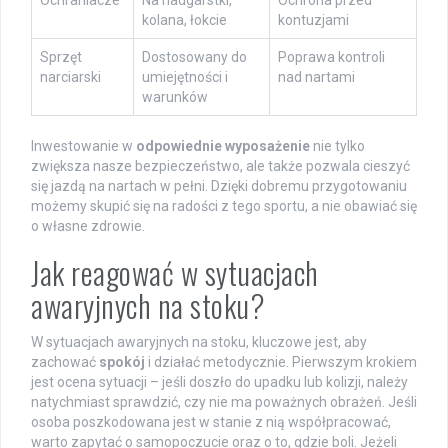
Ochraniacze
Na nadgarstki,
Ochrona przed
kolana, łokcie
kontuzjami
Sprzęt
Dostosowany do
Poprawa kontroli
narciarski
umiejętności i
nad nartami
warunków
Inwestowanie w
odpowiednie wyposażenie
nie tylko
zwiększa nasze bezpieczeństwo, ale także pozwala cieszyć
się jazdą na nartach w pełni. Dzięki dobremu przygotowaniu
możemy skupić się na radości z tego sportu, a nie obawiać się
o własne zdrowie.
Jak reagować w sytuacjach
awaryjnych na stoku?
W sytuacjach awaryjnych na stoku, kluczowe jest, aby
zachować
spokój
i działać metodycznie. Pierwszym krokiem
jest ocena sytuacji – jeśli doszło do upadku lub kolizji, należy
natychmiast sprawdzić, czy nie ma poważnych obrażeń. Jeśli
osoba poszkodowana jest w stanie z nią współpracować,
warto zapytać o samopoczucie oraz o to, gdzie boli. Jeżeli