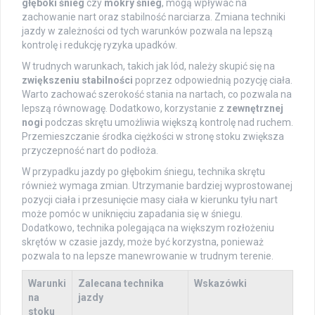
głęboki śnieg
czy
mokry śnieg
, mogą wpływać na
zachowanie nart oraz stabilność narciarza. Zmiana techniki
jazdy w zależności od tych warunków pozwala na lepszą
kontrolę i redukcję ryzyka upadków.
W trudnych warunkach, takich jak lód, należy skupić się na
zwiększeniu stabilności
poprzez odpowiednią pozycję ciała.
Warto zachować szerokość stania na nartach, co pozwala na
lepszą równowagę. Dodatkowo, korzystanie z
zewnętrznej
nogi
podczas skrętu umożliwia większą kontrolę nad ruchem.
Przemieszczanie środka ciężkości w stronę stoku zwiększa
przyczepność nart do podłoża.
W przypadku jazdy po głębokim śniegu, technika skrętu
również wymaga zmian. Utrzymanie bardziej wyprostowanej
pozycji ciała i przesunięcie masy ciała w kierunku tyłu nart
może pomóc w uniknięciu zapadania się w śniegu.
Dodatkowo, technika polegająca na większym rozłożeniu
skrętów w czasie jazdy, może być korzystna, ponieważ
pozwala to na lepsze manewrowanie w trudnym terenie.
Warunki
Zalecana technika
Wskazówki
na
jazdy
stoku