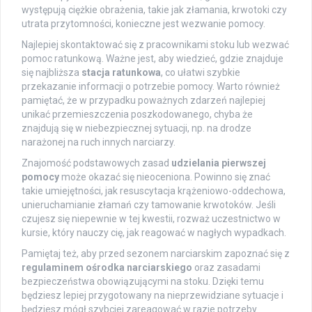
występują ciężkie obrażenia, takie jak złamania, krwotoki czy
utrata przytomności, konieczne jest wezwanie pomocy.
Najlepiej skontaktować się z pracownikami stoku lub wezwać
pomoc ratunkową. Ważne jest, aby wiedzieć, gdzie znajduje
się najbliższa
stacja ratunkowa
, co ułatwi szybkie
przekazanie informacji o potrzebie pomocy. Warto również
pamiętać, że w przypadku poważnych zdarzeń najlepiej
unikać przemieszczenia poszkodowanego, chyba że
znajdują się w niebezpiecznej sytuacji, np. na drodze
narażonej na ruch innych narciarzy.
Znajomość podstawowych zasad
udzielania pierwszej
pomocy
może okazać się nieoceniona. Powinno się znać
takie umiejętności, jak resuscytacja krążeniowo-oddechowa,
unieruchamianie złamań czy tamowanie krwotoków. Jeśli
czujesz się niepewnie w tej kwestii, rozważ uczestnictwo w
kursie, który nauczy cię, jak reagować w nagłych wypadkach.
Pamiętaj też, aby przed sezonem narciarskim zapoznać się z
regulaminem ośrodka narciarskiego
oraz zasadami
bezpieczeństwa obowiązującymi na stoku. Dzięki temu
będziesz lepiej przygotowany na nieprzewidziane sytuacje i
będziesz mógł szybciej zareagować w razie potrzeby.