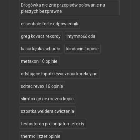
Drogówka nie zna przepisów polowanie na
pieszych bezprawne
essentiale forte odpowiednik
greg kovacs rekordy
intymność cda
kasia kępka schudła
klindacin t opinie
metaxon 10 opinie
odstające łopatki ćwiczenia korekcyjne
scitec revex 16 opinie
slimtox gdzie mozna kupic
szostka weidera cwiczenia
testosteron prolongatum efekty
thermo lizzer opinie