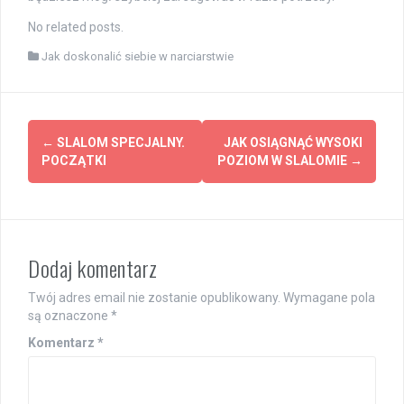
No related posts.
Jak doskonalić siebie w narciarstwie
Post
←
SLALOM SPECJALNY.
JAK OSIĄGNĄĆ WYSOKI
navigation
POCZĄTKI
POZIOM W SLALOMIE
→
Dodaj komentarz
Twój adres email nie zostanie opublikowany.
Wymagane pola
są oznaczone
*
Komentarz
*