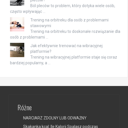
pleców?
Ból pleców to problem, który dotyka wiele osób,
często wpływając …
Trening na orbitreku dla osób z problemami
stawowymi
Trening na orbitreku to doskonałe rozwiązanie dla
osób z problemami …
Jak efektywnie trenować na wibracyjnej
platformie?
Trening na wibracyjnej platformie staje się coraz
bardziej popularny, a …
Różne
NARCIARZ ZDOLNY LUB ODWAŻNY
Skakanka kcal: Ile Kalorii Spalasz podczas