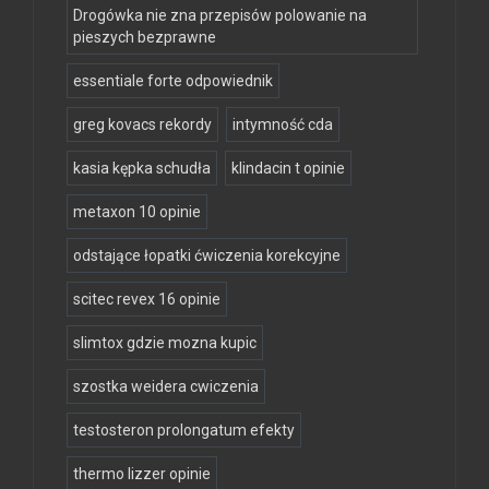
Drogówka nie zna przepisów polowanie na
pieszych bezprawne
essentiale forte odpowiednik
greg kovacs rekordy
intymność cda
kasia kępka schudła
klindacin t opinie
metaxon 10 opinie
odstające łopatki ćwiczenia korekcyjne
scitec revex 16 opinie
slimtox gdzie mozna kupic
szostka weidera cwiczenia
testosteron prolongatum efekty
thermo lizzer opinie