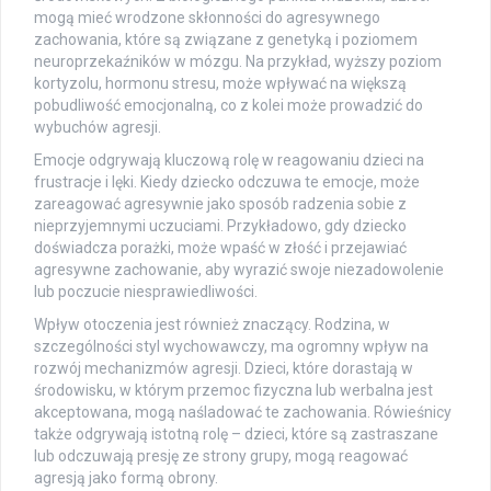
mogą mieć wrodzone skłonności do agresywnego
zachowania, które są związane z genetyką i poziomem
neuroprzekaźników w mózgu. Na przykład, wyższy poziom
kortyzolu, hormonu stresu, może wpływać na większą
pobudliwość emocjonalną, co z kolei może prowadzić do
wybuchów agresji.
Emocje odgrywają kluczową rolę w reagowaniu dzieci na
frustracje i lęki. Kiedy dziecko odczuwa te emocje, może
zareagować agresywnie jako sposób radzenia sobie z
nieprzyjemnymi uczuciami. Przykładowo, gdy dziecko
doświadcza porażki, może wpaść w złość i przejawiać
agresywne zachowanie, aby wyrazić swoje niezadowolenie
lub poczucie niesprawiedliwości.
Wpływ otoczenia jest również znaczący. Rodzina, w
szczególności styl wychowawczy, ma ogromny wpływ na
rozwój mechanizmów agresji. Dzieci, które dorastają w
środowisku, w którym przemoc fizyczna lub werbalna jest
akceptowana, mogą naśladować te zachowania. Rówieśnicy
także odgrywają istotną rolę – dzieci, które są zastraszane
lub odczuwają presję ze strony grupy, mogą reagować
agresją jako formą obrony.