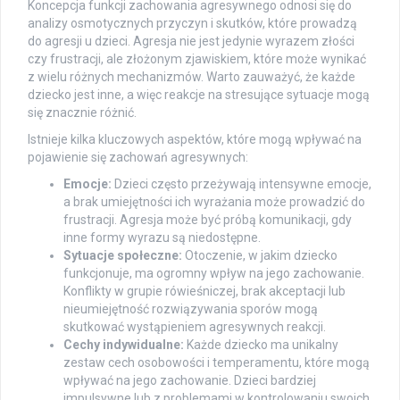
Koncepcja funkcji zachowania agresywnego odnosi się do
analizy osmotycznych przyczyn i skutków, które prowadzą
do agresji u dzieci. Agresja nie jest jedynie wyrazem złości
czy frustracji, ale złożonym zjawiskiem, które może wynikać
z wielu różnych mechanizmów. Warto zauważyć, że każde
dziecko jest inne, a więc reakcje na stresujące sytuacje mogą
się znacznie różnić.
Istnieje kilka kluczowych aspektów, które mogą wpływać na
pojawienie się zachowań agresywnych:
Emocje:
Dzieci często przeżywają intensywne emocje,
a brak umiejętności ich wyrażania może prowadzić do
frustracji. Agresja może być próbą komunikacji, gdy
inne formy wyrazu są niedostępne.
Sytuacje społeczne:
Otoczenie, w jakim dziecko
funkcjonuje, ma ogromny wpływ na jego zachowanie.
Konflikty w grupie rówieśniczej, brak akceptacji lub
nieumiejętność rozwiązywania sporów mogą
skutkować wystąpieniem agresywnych reakcji.
Cechy indywidualne:
Każde dziecko ma unikalny
zestaw cech osobowości i temperamentu, które mogą
wpływać na jego zachowanie. Dzieci bardziej
impulsywne lub z problemami w kontrolowaniu swoich