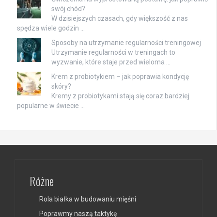
swój chód?
W dzisiejszych czasach, gdy większość z nas
spędza wiele godzin …
Sposoby na utrzymanie regularności treningowej
Utrzymanie regularności w treningach to
wyzwanie, które staje przed wieloma …
Krem z probiotykiem – jak poprawia kondycję
skóry?
Kremy z probiotykami stają się coraz bardziej
popularne w świecie …
Różne
Rola białka w budowaniu mięśni
Poprawmy naszą taktykę