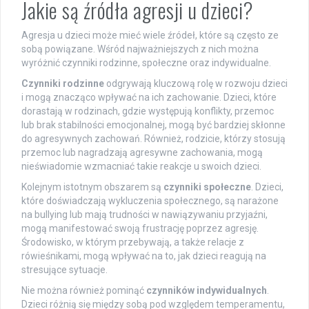
Jakie są źródła agresji u dzieci?
Agresja u dzieci może mieć wiele źródeł, które są często ze
sobą powiązane. Wśród najważniejszych z nich można
wyróżnić czynniki rodzinne, społeczne oraz indywidualne.
Czynniki rodzinne
odgrywają kluczową rolę w rozwoju dzieci
i mogą znacząco wpływać na ich zachowanie. Dzieci, które
dorastają w rodzinach, gdzie występują konflikty, przemoc
lub brak stabilności emocjonalnej, mogą być bardziej skłonne
do agresywnych zachowań. Również, rodzicie, którzy stosują
przemoc lub nagradzają agresywne zachowania, mogą
nieświadomie wzmacniać takie reakcje u swoich dzieci.
Kolejnym istotnym obszarem są
czynniki społeczne
. Dzieci,
które doświadczają wykluczenia społecznego, są narażone
na bullying lub mają trudności w nawiązywaniu przyjaźni,
mogą manifestować swoją frustrację poprzez agresję.
Środowisko, w którym przebywają, a także relacje z
rówieśnikami, mogą wpływać na to, jak dzieci reagują na
stresujące sytuacje.
Nie można również pominąć
czynników indywidualnych
.
Dzieci różnią się między sobą pod względem temperamentu,