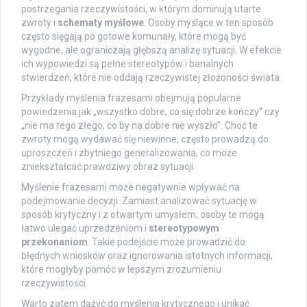
postrzegania rzeczywistości, w którym dominują utarte
zwroty i
schematy myślowe
. Osoby myślące w ten sposób
często sięgają po gotowe komunały, które mogą być
wygodne, ale ograniczają głębszą analizę sytuacji. W efekcie
ich wypowiedzi są pełne stereotypów i banalnych
stwierdzeń, które nie oddają rzeczywistej złożoności świata.
Przykłady myślenia frazesami obejmują popularne
powiedzenia jak „wszystko dobre, co się dobrze kończy” czy
„nie ma tego złego, co by na dobre nie wyszło”. Choć te
zwroty mogą wydawać się niewinne, często prowadzą do
uproszczeń i zbytniego generalizowania, co może
zniekształcać prawdziwy obraz sytuacji.
Myślenie frazesami może negatywnie wpływać na
podejmowanie decyzji. Zamiast analizować sytuację w
sposób krytyczny i z otwartym umysłem, osoby te mogą
łatwo ulegać uprzedzeniom i
stereotypowym
przekonaniom
. Takie podejście może prowadzić do
błędnych wniosków oraz ignorowania istotnych informacji,
które mogłyby pomóc w lepszym zrozumieniu
rzeczywistości.
Warto zatem dążyć do myślenia krytycznego i unikać