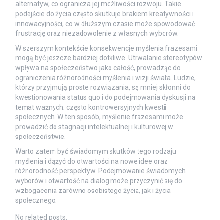
alternatyw, co ogranicza jej możliwości rozwoju. Takie
podejście do życia często skutkuje brakiem kreatywności i
innowacyjności, co w dłuższym czasie może spowodować
frustrację oraz niezadowolenie z własnych wyborów.
W szerszym kontekście konsekwencje myślenia frazesami
mogą być jeszcze bardziej dotkliwe. Utrwalanie stereotypów
wpływa na społeczeństwo jako całość, prowadząc do
ograniczenia różnorodności myślenia i wizji świata. Ludzie,
którzy przyjmują proste rozwiązania, są mniej skłonni do
kwestionowania status quo i do podejmowania dyskusji na
temat ważnych, często kontrowersyjnych kwestii
społecznych. W ten sposób, myślenie frazesami może
prowadzić do stagnacji intelektualnej i kulturowej w
społeczeństwie.
Warto zatem być świadomym skutków tego rodzaju
myślenia i dążyć do otwartości na nowe idee oraz
różnorodność perspektyw. Podejmowanie świadomych
wyborów i otwartość na dialog może przyczynić się do
wzbogacenia zarówno osobistego życia, jak i życia
społecznego.
No related posts.