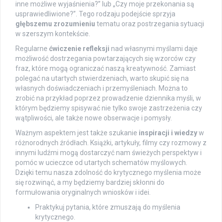
inne możliwe wyjaśnienia?” lub „Czy moje przekonania są
usprawiedliwione?”. Tego rodzaju podejście sprzyja
głębszemu zrozumieniu
tematu oraz postrzegania sytuacji
w szerszym kontekście.
Regularne
ćwiczenie refleksji
nad własnymi myślami daje
możliwość dostrzegania powtarzających się wzorców czy
fraz, które mogą ograniczać naszą kreatywność. Zamiast
polegać na utartych stwierdzeniach, warto skupić się na
własnych doświadczeniach i przemyśleniach. Można to
zrobić na przykład poprzez prowadzenie dziennika myśli, w
którym będziemy spisywać nie tylko swoje zastrzeżenia czy
wątpliwości, ale także nowe obserwacje i pomysły.
Ważnym aspektem jest także szukanie
inspiracji i wiedzy
w
różnorodnych źródłach. Książki, artykuły, filmy czy rozmowy z
innymi ludźmi mogą dostarczyć nam świeżych perspektyw i
pomóc w ucieczce od utartych schematów myślowych.
Dzięki temu nasza zdolność do krytycznego myślenia może
się rozwinąć, a my będziemy bardziej skłonni do
formułowania oryginalnych wniosków i idei.
Praktykuj pytania, które zmuszają do myślenia
krytycznego.