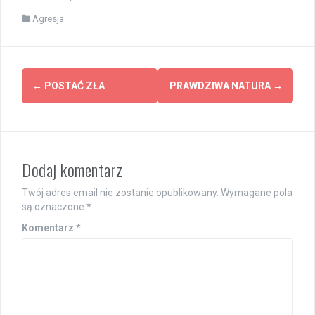
Agresja
Post
←
POSTAĆ ZŁA
PRAWDZIWA NATURA
→
navigation
Dodaj komentarz
Twój adres email nie zostanie opublikowany.
Wymagane pola
są oznaczone
*
Komentarz
*