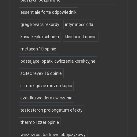
pieszych bezprawne
essentiale forte odpowiednik
greg kovacs rekordy
intymność cda
kasia kępka schudła
klindacin t opinie
metaxon 10 opinie
odstające łopatki ćwiczenia korekcyjne
scitec revex 16 opinie
slimtox gdzie mozna kupic
szostka weidera cwiczenia
testosteron prolongatum efekty
thermo lizzer opinie
więzozrost barkowo obojczykowy