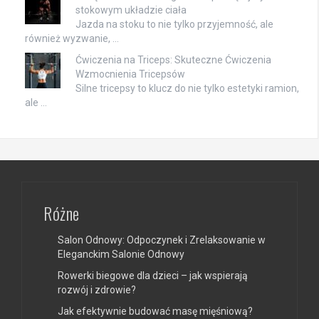
stokowym układzie ciała
Jazda na stoku to nie tylko przyjemność, ale
również wyzwanie, …
Ćwiczenia na Triceps: Skuteczne Ćwiczenia
Wzmocnienia Tricepsów
Silne tricepsy to klucz do nie tylko estetyki ramion,
ale …
Różne
Salon Odnowy: Odpoczynek i Zrelaksowanie w
Eleganckim Salonie Odnowy
Rowerki biegowe dla dzieci – jak wspierają
rozwój i zdrowie?
Jak efektywnie budować masę mięśniową?