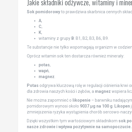
Jakie składniki odżywcze, witaminy i min
Sok pomidorowy
to prawdziwa skarbnica cennych skład
A
,
C
,
K
,
witaminy z grupy
B
: B1, B2, B3, B6, B9.
Te substancje nie tylko wspomagają organizm w codzienny
Oprócz witamin sok ten dostarcza również minerały:
potas
,
wapń
,
magnez
.
Potas
odgrywa kluczową rolę w regulacji ciśnienia krwi 
dla zdrowia naszych kości i zębów, a
magnez
wspiera li
Nie można zapomnieć o
likopenie
– barwniku nadającym
pomidorowym wynosi około
9037 µg na 100 g
.
Likopen
j
zmniejszenia ryzyka wystąpienia chorób sercowo-naczy
Dzięki wszystkim tym wartościowym składnikom
sok p
nasze zdrowie i wpływa pozytywnie na samopoczucie.