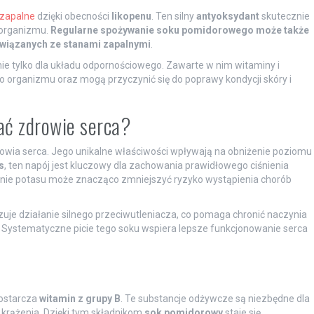
wzapalne
dzięki obecności
likopenu
. Ten silny
antyoksydant
skutecznie
 organizmu.
Regularne spożywanie soku pomidorowego może także
związanych ze stanami zapalnymi
.
ie tylko dla układu odpornościowego. Zawarte w nim witaminy i
 organizmu oraz mogą przyczynić się do poprawy kondycji skóry i
ać zdrowie serca?
wia serca. Jego unikalne właściwości wpływają na obniżenie poziomu
s
, ten napój jest kluczowy dla zachowania prawidłowego ciśnienia
anie potasu może znacząco zmniejszyć ryzyko wystąpienia chorób
e działanie silnego przeciwutleniacza, co pomaga chronić naczynia
). Systematyczne picie tego soku wspiera lepsze funkcjonowanie serca
dostarcza
witamin z grupy B
. Te substancje odżywcze są niezbędne dla
krążenia. Dzięki tym składnikom
sok pomidorowy
staje się