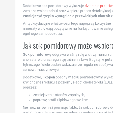
Dodatkowo sok pomidorowy wykazuje
działanie przeci
zwalcza wolne rodniki oraz wspiera proces detoksykacji
zmniejszyć ryzyko wystąpienia przewlekłych chorób 
Antyoksydacyjne właściwości tego napoju są korzystne n
minerały wpływają pozytywnie na funkcjonowanie całego
ogólnego samopoczucia.
Jak sok pomidorowy może wspier
Sok pomidorowy
odgrywa ważną rolę w utrzymaniu zdro
cholesterolu oraz regulację ciśnienia krwi. Bogaty w
pota
tętniczego. Wiele badań wskazuje, że regularne spożyw
sercowo-naczyniowych.
Dodatkowo,
likopen
obecny w soku pomidorowym wykazuj
krwionośne i redukuje poziom „złego” cholesterolu (LDL
poprzez:
zmniejszenie stanów zapalnych,
poprawę profilu lipidowego we krwi.
Nie można również pominąć faktu, że sok pomidorowy 
metabolizmu tłuszczów i pozytywnie wpływają na układ 