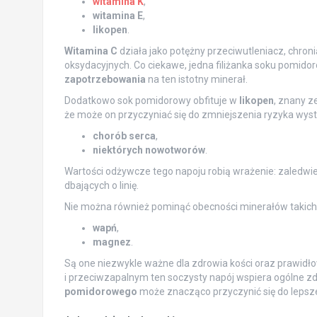
witamina K
,
witamina E
,
likopen
.
Witamina C
działa jako potężny przeciwutleniacz, chron
oksydacyjnych. Co ciekawe, jedna filiżanka soku pomid
zapotrzebowania
na ten istotny minerał.
Dodatkowo sok pomidorowy obfituje w
likopen
, znany z
że może on przyczyniać się do zmniejszenia ryzyka wyst
chorób serca
,
niektórych nowotworów
.
Wartości odżywcze tego napoju robią wrażenie: zaledwi
dbających o linię.
Nie można również pominąć obecności minerałów takich 
wapń
,
magnez
.
Są one niezwykle ważne dla zdrowia kości oraz prawid
i przeciwzapalnym ten soczysty napój wspiera ogólne 
pomidorowego
może znacząco przyczynić się do lepsz