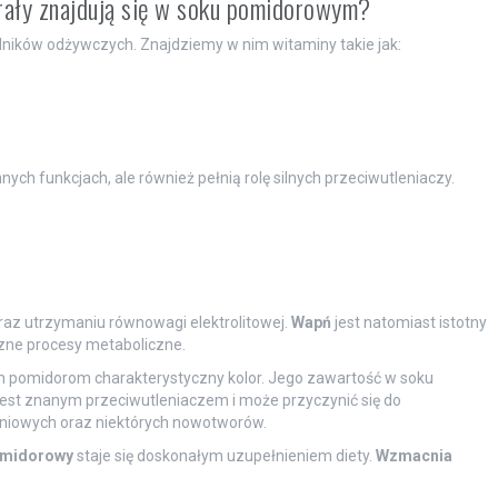
erały znajdują się w soku pomidorowym?
ników odżywczych. Znajdziemy w nim witaminy takie jak:
ch funkcjach, ale również pełnią rolę silnych przeciwutleniaczy.
oraz utrzymaniu równowagi elektrolitowej.
Wapń
jest natomiast istotny
czne procesy metaboliczne.
 pomidorom charakterystyczny kolor. Jego zawartość w soku
est znanym przeciwutleniaczem i może przyczynić się do
niowych oraz niektórych nowotworów.
omidorowy
staje się doskonałym uzupełnieniem diety.
Wzmacnia