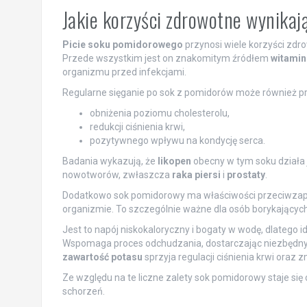
Jakie korzyści zdrowotne wynikaj
Picie soku pomidorowego
przynosi wiele korzyści zdr
Przede wszystkim jest on znakomitym źródłem
witamin
organizmu przed infekcjami.
Regularne sięganie po sok z pomidorów może również prz
obniżenia poziomu cholesterolu,
redukcji ciśnienia krwi,
pozytywnego wpływu na kondycję serca.
Badania wykazują, że
likopen
obecny w tym soku działa 
nowotworów, zwłaszcza
raka piersi
i
prostaty
.
Dodatkowo sok pomidorowy ma właściwości przeciwzapa
organizmie. To szczególnie ważne dla osób borykający
Jest to napój niskokaloryczny i bogaty w wodę, dlatego id
Wspomaga proces odchudzania, dostarczając niezbędny
zawartość potasu
sprzyja regulacji ciśnienia krwi ora
Ze względu na te liczne zalety sok pomidorowy staje się
schorzeń.