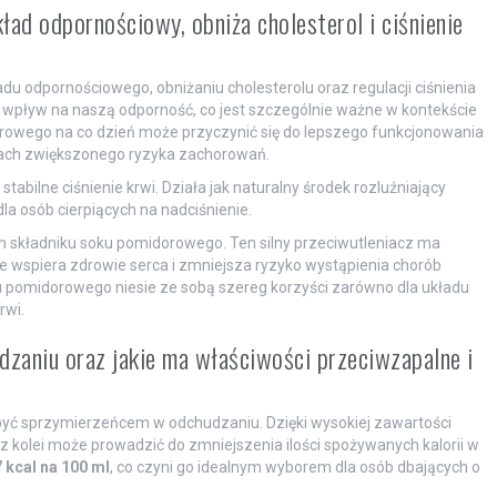
ad odpornościowy, obniża cholesterol i ciśnienie
du odpornościowego, obniżaniu cholesterolu oraz regulacji ciśnienia
pływ na naszą odporność, co jest szczególnie ważne w kontekście
orowego na co dzień może przyczynić się do lepszego funkcjonowania
ach zwiększonego ryzyka zachorowań.
bilne ciśnienie krwi. Działa jak naturalny środek rozluźniający
a osób cierpiących na nadciśnienie.
 składniku soku pomidorowego. Ten silny przeciwutleniacz ma
że wspiera zdrowie serca i zmniejsza ryzyko wystąpienia chorób
 pomidorowego niesie ze sobą szereg korzyści zarówno dla układu
rwi.
aniu oraz jakie ma właściwości przeciwzapalne i
 być sprzymierzeńcem w odchudzaniu. Dzięki wysokiej zawartości
 z kolei może prowadzić do zmniejszenia ilości spożywanych kalorii w
 kcal na 100 ml
, co czyni go idealnym wyborem dla osób dbających o