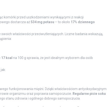
iąc komórki przed uszkodzeniami wynikającymi z reakcji
orowego dostarcza aż
534 mg potasu
– to około
17% dziennego
e swoich właściwości przeciwutleniających. Liczne badania wskazują,
ąpienia:
e
17 kcal
na 100 g sprawia, że jest idealnym wyborem dla osób
jak:
łowego funkcjonowania mięśni. Dzięki właściwościom antyoksydacyjnym
zdrowie organizmu oraz poprawia samopoczucie.
Regularne picie soku
ego stanu zdrowia i ogólnego dobrego samopoczucia.