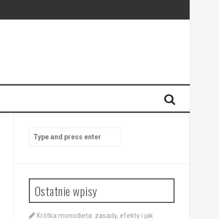
Search
for:
Ostatnie wpisy
Krótka monodieta: zasady, efekty i jak