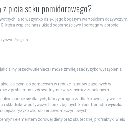
ą z picia soku pomidorowego?
owotnych, a to wszystko dzięki jego bogatym wartościom odżywczym.
 C
, która wspiera nasz układ odpornościowy i pomaga w obronie
yczynić się do:
jako silny przeciwutleniacz i może zmniejszać ryzyko wystąpienia
lne, co czyni go pomocnym w redukcji stanów zapalnych w
ch się z problemami zdrowotnymi związanymi z zapaleniem.
ealnie nadaje się dla tych, którzy pragną zadbać o swoją sylwetkę.
ch składników odżywczych bez zbędnych kalorii. Ponadto
wysoka
z zmniejsza ryzyko chorób sercowo-naczyniowych.
 cennym elementem zdrowej diety oraz skutecznej profilaktyki wielu