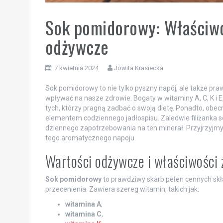
Sok pomidorowy: Właściwo
odżywcze
7 kwietnia 2024
Jowita Krasiecka
Sok pomidorowy to nie tylko pyszny napój, ale także pr
wpływać na nasze zdrowie. Bogaty w witaminy A, C, K i E,
tych, którzy pragną zadbać o swoją dietę. Ponadto, obec
elementem codziennego jadłospisu. Zaledwie filiżanka
dziennego zapotrzebowania na ten minerał. Przyjrzyjmy si
tego aromatycznego napoju.
Wartości odżywcze i właściwośc
Sok pomidorowy
to prawdziwy skarb pełen cennych skł
przecenienia. Zawiera szereg witamin, takich jak:
witamina A
,
witamina C
,