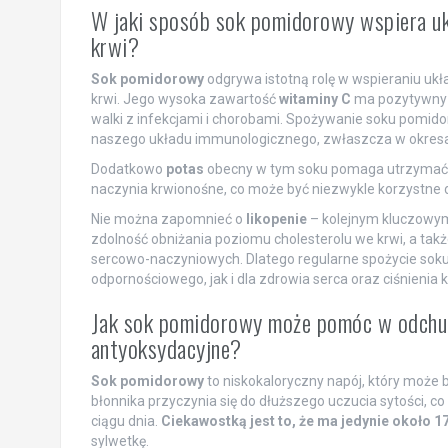
W jaki sposób sok pomidorowy wspiera ukł
krwi?
Sok pomidorowy
odgrywa istotną rolę w wspieraniu ukła
krwi. Jego wysoka zawartość
witaminy C
ma pozytywny w
walki z infekcjami i chorobami. Spożywanie soku pomid
naszego układu immunologicznego, zwłaszcza w okres
Dodatkowo
potas
obecny w tym soku pomaga utrzymać sta
naczynia krwionośne, co może być niezwykle korzystne dl
Nie można zapomnieć o
likopenie
– kolejnym kluczowym
zdolność obniżania poziomu cholesterolu we krwi, a tak
sercowo-naczyniowych. Dlatego regularne spożycie soku
odpornościowego, jak i dla zdrowia serca oraz ciśnienia k
Jak sok pomidorowy może pomóc w odchudz
antyoksydacyjne?
Sok pomidorowy
to niskokaloryczny napój, który może
błonnika przyczynia się do dłuższego uczucia sytości, co
ciągu dnia.
Ciekawostką jest to, że ma jedynie około 17
sylwetkę.