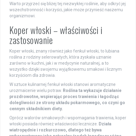
Warto przyjrzeć się bliżej tej niezwykłej roślinie, aby odkryć jej
wszechstronność i korzyści, jakie może przynieść naszemu
organizmowi.
Koper włoski – właściwości i
zastosowanie
Koper włoski, znany również jako fenkuł włoski, to lubiana
roślina z rodziny selerowatych, która zyskała uznanie
zarówno w kuchni, jak i w medycynie naturalnej, a to
wszystko dzięki swojemu wyjątkowemu smakowi i licznym
korzyściom dla zdrowia.
W sztuce kulinarnej fenkuł włoski stanowi aromatyczne
urozmaicenie wielu potraw.
Roślina ta wykazuje działanie
prozdrowotne, wspierając proces trawienia i łagodząc
dolegliwości ze strony układu pokarmowego, co czyni go
cennym składnikiem diety.
Oprócz walorów smakowych i wspomagania trawienia, koper
włoski posiada również właściwości lecznicze.
Działa
wiatropędnie i rozkurczowo, dlatego też bywa
wykorzystywany jako naturalny środek łagodzący różne