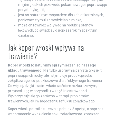
mięśni gładkich przewodu pokarmowego i poprawiając
perystaltykę jelit,
jest on naturalnym wsparciem dla kobiet karmiących,
ponieważ stymuluje wydzielanie mleka,
może on również wpływać na redukcję stanów
lękowych, co świadczy o jego szerokim spektrum
działania.
Jak koper włoski wpływa na
trawienie?
Koper włoski to naturalny sprzymierzeniec naszego
układu trawiennego.
Nie tylko usprawnia perystaltykę jelit,
poprawiając ich ruchy, ale i stymuluje produkcję soku
żołądkowego, co jest kluczowe dla efektywnego trawienia.
Co więcej, dzięki swoim właściwościom rozkurczowym,
przynosi ulgę w przypadku wzdęć i niestrawności.
Wykorzystuje się go zarówno w terapii problemów
trawiennych, jak i w łagodzeniu refluksu żołądkowego.
Koper włoski potrafi skutecznie pobudzić apetyt, a poprzez
wspomaganie wydzielania soku żołądkowego, znacząco