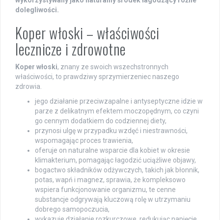
dolegliwości.
Koper włoski – właściwości
lecznicze i zdrowotne
Koper włoski
, znany ze swoich wszechstronnych
właściwości, to prawdziwy sprzymierzeniec naszego
zdrowia.
jego działanie przeciwzapalne i antyseptyczne idzie w
parze z delikatnym efektem moczopędnym, co czyni
go cennym dodatkiem do codziennej diety,
przynosi ulgę w przypadku wzdęć i niestrawności,
wspomagając proces trawienia,
oferuje on naturalne wsparcie dla kobiet w okresie
klimakterium, pomagając łagodzić uciążliwe objawy,
bogactwo składników odżywczych, takich jak błonnik,
potas, wapń i magnez, sprawia, że kompleksowo
wspiera funkcjonowanie organizmu, te cenne
substancje odgrywają kluczową rolę w utrzymaniu
dobrego samopoczucia,
wykazuje działanie rozkurczowe, redukując napięcie