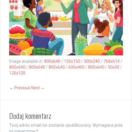
Image available in:
800x640
/
150x150
/
300x240
/
768x614
/
800x640
/
800x640
/
800x640
/
600x400
/
800x640
/
50x50
/
120x120
← Previous
Next →
Dodaj komentarz
Twój adres email nie zostanie opublikowany.
Wymagane pola
są oznaczone
*