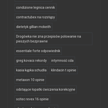
condizione legnica cennik
contractubex na rozstępy
dietetyk gillian mckeith
Drogówka nie zna przepisów polowanie na
pieszych bezprawne
essentiale forte odpowiednik
greg kovacs rekordy
intymność cda
kasia kępka schudła
klindacin t opinie
metaxon 10 opinie
odstające łopatki ćwiczenia korekcyjne
scitec revex 16 opinie