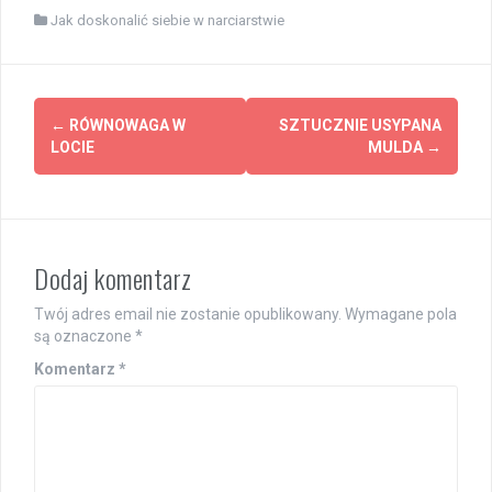
Jak doskonalić siebie w narciarstwie
Post
←
RÓWNOWAGA W
SZTUCZNIE USYPANA
navigation
LOCIE
MULDA
→
Dodaj komentarz
Twój adres email nie zostanie opublikowany.
Wymagane pola
są oznaczone
*
Komentarz
*