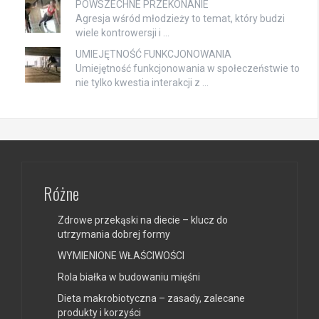
POWSZECHNE PRZEKONANIE
Agresja wśród młodzieży to temat, który budzi
wiele kontrowersji i …
UMIEJĘTNOŚĆ FUNKCJONOWANIA
Umiejętność funkcjonowania w społeczeństwie to
nie tylko kwestia interakcji z …
Różne
Zdrowe przekąski na diecie – klucz do
utrzymania dobrej formy
WYMIENIONE WŁAŚCIWOŚCI
Rola białka w budowaniu mięśni
Dieta makrobiotyczna – zasady, zalecane
produkty i korzyści