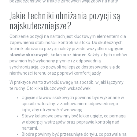
bezpieczeństwo w trakcie zimowych wyjazdów na narty.
Jakie techniki obniżania pozycji są
najskuteczniejsze?
Obniżenie pozycji na nartach jest kluczowym elementem dla
zapewnienia stabilności i kontroli na stoku. Do skutecznych
technik obniżania pozycji należy przede wszystkim
ugięcie
stawów skokowych
,
kolan
oraz
bioder
. Każdy z tych ruchów
powinien być wykonany płynnie i z odpowiednią
synchronizacją, co pozwoli na lepsze dostosowanie się do
nierówności terenu oraz poprawi komfort jazdy.
W praktyce warto zwrócić uwagę na sposób, w jaki łączymy
te ruchy. Oto kilka kluczowych wskazówek:
Ugięcie stawów skokowych powinno być wykonane w
sposób naturalny, z zachowaniem odpowiedniego
kąta, aby utrzymać równowagę.
Stawy kolanowe powinny być lekko ugięte, co pomaga
w absorpcji wstrząsów oraz poprawia kontrolę nad
nartami.
Biodra powinny być przesunięte do tyłu, co pozwala na