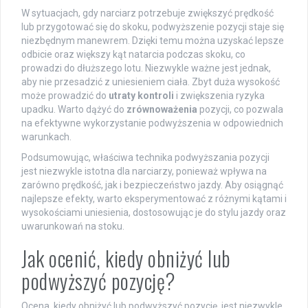
W sytuacjach, gdy narciarz potrzebuje zwiększyć prędkość
lub przygotować się do skoku, podwyższenie pozycji staje się
niezbędnym manewrem. Dzięki temu można uzyskać lepsze
odbicie oraz większy kąt natarcia podczas skoku, co
prowadzi do dłuższego lotu. Niezwykle ważne jest jednak,
aby nie przesadzić z uniesieniem ciała. Zbyt duża wysokość
może prowadzić do
utraty kontroli
i zwiększenia ryzyka
upadku. Warto dążyć do
zrównoważenia
pozycji, co pozwala
na efektywne wykorzystanie podwyższenia w odpowiednich
warunkach.
Podsumowując, właściwa technika podwyższania pozycji
jest niezwykle istotna dla narciarzy, ponieważ wpływa na
zarówno prędkość, jak i bezpieczeństwo jazdy. Aby osiągnąć
najlepsze efekty, warto eksperymentować z różnymi kątami i
wysokościami uniesienia, dostosowując je do stylu jazdy oraz
uwarunkowań na stoku.
Jak ocenić, kiedy obniżyć lub
podwyższyć pozycję?
Ocena, kiedy obniżyć lub podwyższyć pozycję, jest niezwykle