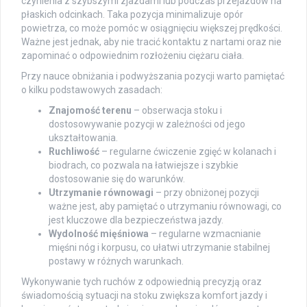
czynienia z szybszymi zjazdami lub podczas przejazdów na
płaskich odcinkach. Taka pozycja minimalizuje opór
powietrza, co może pomóc w osiągnięciu większej prędkości.
Ważne jest jednak, aby nie tracić kontaktu z nartami oraz nie
zapominać o odpowiednim rozłożeniu ciężaru ciała.
Przy nauce obniżania i podwyższania pozycji warto pamiętać
o kilku podstawowych zasadach:
Znajomość terenu
– obserwacja stoku i
dostosowywanie pozycji w zależności od jego
ukształtowania.
Ruchliwość
– regularne ćwiczenie zgięć w kolanach i
biodrach, co pozwala na łatwiejsze i szybkie
dostosowanie się do warunków.
Utrzymanie równowagi
– przy obniżonej pozycji
ważne jest, aby pamiętać o utrzymaniu równowagi, co
jest kluczowe dla bezpieczeństwa jazdy.
Wydolność mięśniowa
– regularne wzmacnianie
mięśni nóg i korpusu, co ułatwi utrzymanie stabilnej
postawy w różnych warunkach.
Wykonywanie tych ruchów z odpowiednią precyzją oraz
świadomością sytuacji na stoku zwiększa komfort jazdy i