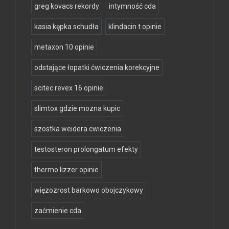
greg kovacs rekordy
intymność cda
kasia kępka schudła
klindacin t opinie
metaxon 10 opinie
odstające łopatki ćwiczenia korekcyjne
scitec revex 16 opinie
slimtox gdzie mozna kupic
szostka weidera cwiczenia
testosteron prolongatum efekty
thermo lizzer opinie
więzozrost barkowo obojczykowy
zaćmienie cda