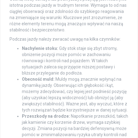
istotna podczas jazdy w trudnym terenie. Wymaga to od nas
ciągłej obserwacji oraz zdolności do szybkiego reagowania
na zmieniające się warunki. Kluczowe jest zrozumienie, że
różne elementy terenu mogą znacząco wpływać na naszą
stabilność i bezpieczeństwo.
Podczas jazdy należy zwracać uwagę na kilka czynników:
Nachylenie stoku:
Gdy stok staje się zbyt stromy,
obniżenie pozycji może pomóc w zachowaniu
równowagi i kontroli nad pojazdem. W takich
sytuacjach zaleca się przyjęcie niższej postawy i
bliższe przyleganie do podłoża.
Obecność muld:
Muldy mogą znacznie wpłynąć na
dynamikę jazdy. Obserwując ich głębokość i kąt,
możemy zdecydować, czy lepiej jest podnieść pozycję
(aby uzyskać lepszą widoczność) lub obniżyć ją (aby
zwiększyć stabilność). Ważne jest, aby wyczuć, które z
tych rozwiązań będzie korzystniejsze w danej sytuacji.
Przeszkody na drodze:
Napotkanie przeszkód, takich
jak kamienie czy korzenie drzew, wymaga szybkiej
decyzji. Zmiana pozycji na bardziej defensywną może
pomóc w zminimalizowaniu ryzyka utraty kontroli nad