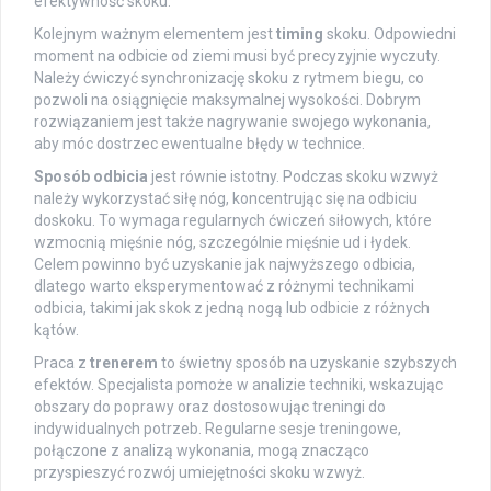
efektywność skoku.
Kolejnym ważnym elementem jest
timing
skoku. Odpowiedni
moment na odbicie od ziemi musi być precyzyjnie wyczuty.
Należy ćwiczyć synchronizację skoku z rytmem biegu, co
pozwoli na osiągnięcie maksymalnej wysokości. Dobrym
rozwiązaniem jest także nagrywanie swojego wykonania,
aby móc dostrzec ewentualne błędy w technice.
Sposób odbicia
jest równie istotny. Podczas skoku wzwyż
należy wykorzystać siłę nóg, koncentrując się na odbiciu
doskoku. To wymaga regularnych ćwiczeń siłowych, które
wzmocnią mięśnie nóg, szczególnie mięśnie ud i łydek.
Celem powinno być uzyskanie jak najwyższego odbicia,
dlatego warto eksperymentować z różnymi technikami
odbicia, takimi jak skok z jedną nogą lub odbicie z różnych
kątów.
Praca z
trenerem
to świetny sposób na uzyskanie szybszych
efektów. Specjalista pomoże w analizie techniki, wskazując
obszary do poprawy oraz dostosowując treningi do
indywidualnych potrzeb. Regularne sesje treningowe,
połączone z analizą wykonania, mogą znacząco
przyspieszyć rozwój umiejętności skoku wzwyż.