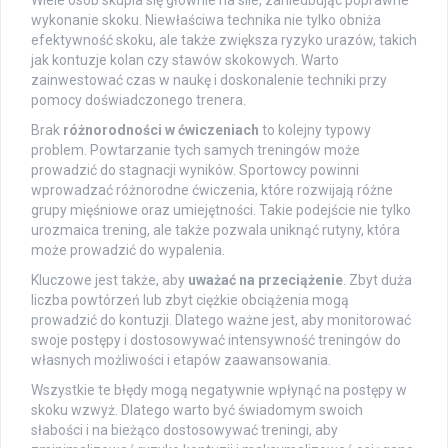
Wiele osób skupia się głównie na sile, zaniedbując poprawne
wykonanie skoku. Niewłaściwa technika nie tylko obniża
efektywność skoku, ale także zwiększa ryzyko urazów, takich
jak kontuzje kolan czy stawów skokowych. Warto
zainwestować czas w naukę i doskonalenie techniki przy
pomocy doświadczonego trenera.
Brak
różnorodności w ćwiczeniach
to kolejny typowy
problem. Powtarzanie tych samych treningów może
prowadzić do stagnacji wyników. Sportowcy powinni
wprowadzać różnorodne ćwiczenia, które rozwijają różne
grupy mięśniowe oraz umiejętności. Takie podejście nie tylko
urozmaica trening, ale także pozwala uniknąć rutyny, która
może prowadzić do wypalenia.
Kluczowe jest także, aby
uważać na przeciążenie
. Zbyt duża
liczba powtórzeń lub zbyt ciężkie obciążenia mogą
prowadzić do kontuzji. Dlatego ważne jest, aby monitorować
swoje postępy i dostosowywać intensywność treningów do
własnych możliwości i etapów zaawansowania.
Wszystkie te błędy mogą negatywnie wpłynąć na postępy w
skoku wzwyż. Dlatego warto być świadomym swoich
słabości i na bieżąco dostosowywać treningi, aby