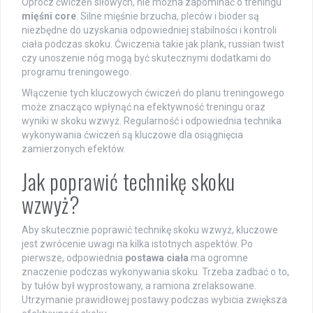
Oprócz ćwiczeń siłowych, nie można zapominać o treningu
mięśni core
. Silne mięśnie brzucha, pleców i bioder są
niezbędne do uzyskania odpowiedniej stabilności i kontroli
ciała podczas skoku. Ćwiczenia takie jak plank, russian twist
czy unoszenie nóg mogą być skutecznymi dodatkami do
programu treningowego.
Włączenie tych kluczowych ćwiczeń do planu treningowego
może znacząco wpłynąć na efektywność treningu oraz
wyniki w skoku wzwyż. Regularność i odpowiednia technika
wykonywania ćwiczeń są kluczowe dla osiągnięcia
zamierzonych efektów.
Jak poprawić technikę skoku
wzwyż?
Aby skutecznie poprawić technikę skoku wzwyż, kluczowe
jest zwrócenie uwagi na kilka istotnych aspektów. Po
pierwsze, odpowiednia
postawa ciała
ma ogromne
znaczenie podczas wykonywania skoku. Trzeba zadbać o to,
by tułów był wyprostowany, a ramiona zrelaksowane.
Utrzymanie prawidłowej postawy podczas wybicia zwiększa