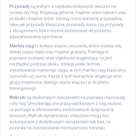
Przysiady
są jednym z najskuteczniejszych ćwiczeń na
rozwój siły nóg. Angażują głównie mięśnie czworogłowe uda,
pośladki i mięśnie łydek. Istnieją różne warianty przysiadów,
takie jak przysiady klasyczne, przysiady sumo czy przysiady
z obciążeniem, które można dostosować do poziomu
zaawansowania sportowca.
Martwy ciąg
to kolejne ważne ćwiczenie, które rozwija siłę
dolnej części ciała oraz mięśnie grzbietu. Pomaga w
poprawie postawy oraz stabilności kręgosłupa, co jest
niezbędne podczas skoku. Istnieje wiele technik
wykonywania martwego ciągu, w tym martwy ciąg klasyczny,
rumuński czy sumo. Każdy z tych wariantów angażuje inne
grupy mięśniowe, dlatego warto włączyć je do planu
treningowego.
Wykroki
są doskonałym ćwiczeniem na poprawę równowagi
i siły nóg. Umożliwiają one pracę nad każdym z nóg osobno,
co pomaga w eliminowaniu ewentualnych dysproporcji
siłowych. Wykroki dynamiczne i statyczne mogą być
wykonywane z dodatkowym obciążeniem lub bez, co
pozwala na dostosowanie intensywności treningu.