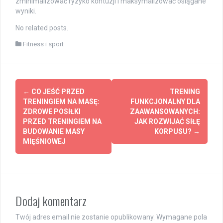
zminimalizować ryzyko kontuzji i maksymalizować osiągane
wyniki.
No related posts.
Fitness i sport
Post
←
CO JEŚĆ PRZED
TRENING
navigation
TRENINGIEM NA MASĘ:
FUNKCJONALNY DLA
ZDROWE POSIŁKI
ZAAWANSOWANYCH:
PRZED TRENINGIEM NA
JAK ROZWIJAĆ SIŁĘ
BUDOWANIE MASY
KORPUSU?
→
MIĘŚNIOWEJ
Dodaj komentarz
Twój adres email nie zostanie opublikowany.
Wymagane pola