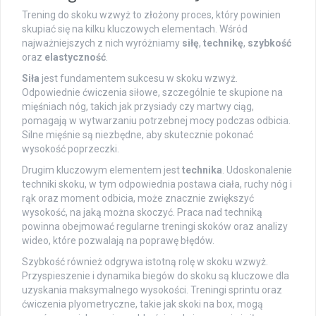
Trening do skoku wzwyż to złożony proces, który powinien
skupiać się na kilku kluczowych elementach. Wśród
najważniejszych z nich wyróżniamy
siłę
,
technikę
,
szybkość
oraz
elastyczność
.
Siła
jest fundamentem sukcesu w skoku wzwyż.
Odpowiednie ćwiczenia siłowe, szczególnie te skupione na
mięśniach nóg, takich jak przysiady czy martwy ciąg,
pomagają w wytwarzaniu potrzebnej mocy podczas odbicia.
Silne mięśnie są niezbędne, aby skutecznie pokonać
wysokość poprzeczki.
Drugim kluczowym elementem jest
technika
. Udoskonalenie
techniki skoku, w tym odpowiednia postawa ciała, ruchy nóg i
rąk oraz moment odbicia, może znacznie zwiększyć
wysokość, na jaką można skoczyć. Praca nad techniką
powinna obejmować regularne treningi skoków oraz analizy
wideo, które pozwalają na poprawę błędów.
Szybkość również odgrywa istotną rolę w skoku wzwyż.
Przyspieszenie i dynamika biegów do skoku są kluczowe dla
uzyskania maksymalnego wysokości. Treningi sprintu oraz
ćwiczenia plyometryczne, takie jak skoki na box, mogą