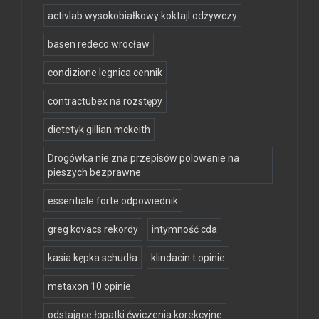
activlab wysokobiałkowy koktajl odżywczy
basen redeco wrocław
condizione legnica cennik
contractubex na rozstępy
dietetyk gillian mckeith
Drogówka nie zna przepisów polowanie na
pieszych bezprawne
essentiale forte odpowiednik
greg kovacs rekordy
intymność cda
kasia kępka schudła
klindacin t opinie
metaxon 10 opinie
odstające łopatki ćwiczenia korekcyjne