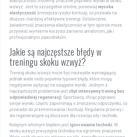
elastyczności, możemy znacznie poprawić wyniki w skoku
wzwyż. Jest to szczególnie istotne, ponieważ
wysoka
elastyczność
zmniejsza ryzyko kontuzji, co pozwala na
dłuższe i bardziej efektywne treningi. Ostatecznie,
świadomość znaczenia elastyczności w tym sporcie może
przynieść wymierne korzyści zarówno amatorom, jak i
profesjonalnym zawodnikom.
Jakie są najczęstsze błędy w
treningu skoku wzwyż?
Trening skoku wzwyż może być niezwykle wymagający,
jednak wiele osób popełnia typowe błędy, które mogą
negatywnie wpłynąć na osiągane wyniki. Jednym z
najczęstszych problemów jest
zbyt intensywny trening bez
odpowiedniej regeneracji
. Sportowcy, chcąc poprawić
swoje wyniki, często zapominają o znaczeniu odpoczynku, co
prowadzi do przetrenowania i kontuzji. Regularne przerwy i
dni regeneracyjne są kluczowe dla rozwoju siły i techniki.
Kolejnym istotnym błędem jest
ignorowanie techniki
. W
skoku wzwyż precyzyjna technika ma ogromne znaczenie.