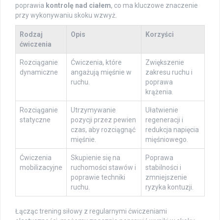
poprawia
kontrolę nad ciałem
, co ma kluczowe znaczenie
przy wykonywaniu skoku wzwyż.
Rodzaj
Opis
Korzyści
ćwiczenia
Rozciąganie
Ćwiczenia, które
Zwiększenie
dynamiczne
angażują mięśnie w
zakresu ruchu i
ruchu.
poprawa
krążenia.
Rozciąganie
Utrzymywanie
Ułatwienie
statyczne
pozycji przez pewien
regeneracji i
czas, aby rozciągnąć
redukcja napięcia
mięśnie.
mięśniowego.
Ćwiczenia
Skupienie się na
Poprawa
mobilizacyjne
ruchomości stawów i
stabilności i
poprawie techniki
zmniejszenie
ruchu.
ryzyka kontuzji.
Łącząc trening siłowy z regularnymi ćwiczeniami