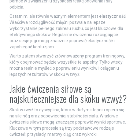
pomóc w zwiększeniu szybkości reakcjonowania i siły
odbicia.
Ostatnim, ale równie ważnym elementem jest
elastyczność
.
Właściwa rozciągliwość mięśni pozwala na lepsze
wykorzystanie pełnego zakresu ruchu, co jest kluczowe dla
efektywnego skoków. Regularne ćwiczenia rozciągające
oraz sesje jogi mogą znacznie poprawić elastyczność i
zapobiegać kontuzjom.
Warto zatem stworzyć zrównoważony program treningowy,
który obejmować będzie wszystkie te aspekty. Tylko wtedy
można realnie myśleć o poprawieniu wyników i osiąganiu
lepszych rezultatów w skoku wzwyż.
Jakie ćwiczenia siłowe są
najskuteczniejsze dla skoku wzwyż?
Skok wzwyż to dyscyplina, która w dużym stopniu opiera się
na sile nóg oraz odpowiedniej stabilności ciała. Właściwe
ćwiczenia siłowe mogą znacząco poprawić wyniki sportowe.
Kluczowe w tym procesie są trzy podstawowe rodzaje
ćwiczeń: przysiady, martwy ciąg oraz wykroki.