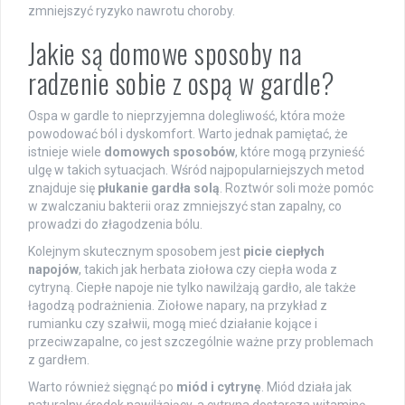
zmniejszyć ryzyko nawrotu choroby.
Jakie są domowe sposoby na
radzenie sobie z ospą w gardle?
Ospa w gardle to nieprzyjemna dolegliwość, która może
powodować ból i dyskomfort. Warto jednak pamiętać, że
istnieje wiele
domowych sposobów
, które mogą przynieść
ulgę w takich sytuacjach. Wśród najpopularniejszych metod
znajduje się
płukanie gardła solą
. Roztwór soli może pomóc
w zwalczaniu bakterii oraz zmniejszyć stan zapalny, co
prowadzi do złagodzenia bólu.
Kolejnym skutecznym sposobem jest
picie ciepłych
napojów
, takich jak herbata ziołowa czy ciepła woda z
cytryną. Ciepłe napoje nie tylko nawilżają gardło, ale także
łagodzą podrażnienia. Ziołowe napary, na przykład z
rumianku czy szałwii, mogą mieć działanie kojące i
przeciwzapalne, co jest szczególnie ważne przy problemach
z gardłem.
Warto również sięgnąć po
miód i cytrynę
. Miód działa jak