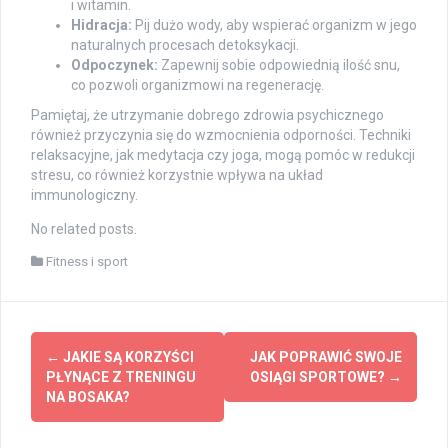
i witamin.
Hidracja:
Pij dużo wody, aby wspierać organizm w jego
naturalnych procesach detoksykacji.
Odpoczynek:
Zapewnij sobie odpowiednią ilość snu,
co pozwoli organizmowi na regenerację.
Pamiętaj, że utrzymanie dobrego zdrowia psychicznego
również przyczynia się do wzmocnienia odporności. Techniki
relaksacyjne, jak medytacja czy joga, mogą pomóc w redukcji
stresu, co również korzystnie wpływa na układ
immunologiczny.
No related posts.
Fitness i sport
Post
←
JAKIE SĄ KORZYŚCI
JAK POPRAWIĆ SWOJE
navigation
PŁYNĄCE Z TRENINGU
OSIĄGI SPORTOWE?
→
NA BOSAKA?