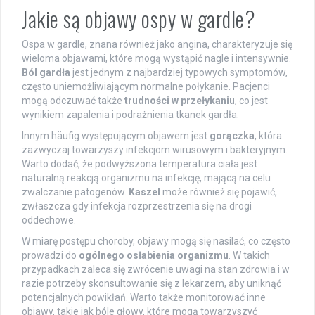
Jakie są objawy ospy w gardle?
Ospa w gardle, znana również jako angina, charakteryzuje się
wieloma objawami, które mogą wystąpić nagle i intensywnie.
Ból gardła
jest jednym z najbardziej typowych symptomów,
często uniemożliwiającym normalne połykanie. Pacjenci
mogą odczuwać także
trudności w przełykaniu
, co jest
wynikiem zapalenia i podrażnienia tkanek gardła.
Innym häufig występującym objawem jest
gorączka
, która
zazwyczaj towarzyszy infekcjom wirusowym i bakteryjnym.
Warto dodać, że podwyższona temperatura ciała jest
naturalną reakcją organizmu na infekcję, mającą na celu
zwalczanie patogenów.
Kaszel
może również się pojawić,
zwłaszcza gdy infekcja rozprzestrzenia się na drogi
oddechowe.
W miarę postępu choroby, objawy mogą się nasilać, co często
prowadzi do
ogólnego osłabienia organizmu
. W takich
przypadkach zaleca się zwrócenie uwagi na stan zdrowia i w
razie potrzeby skonsultowanie się z lekarzem, aby uniknąć
potencjalnych powikłań. Warto także monitorować inne
objawy, takie jak bóle głowy, które mogą towarzyszyć