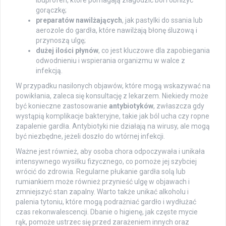
ibuprofen, które pomagają złagodzić ból i obniżyć
gorączkę;
preparatów nawilżających
, jak pastylki do ssania lub
aerozole do gardła, które nawilżają błonę śluzową i
przynoszą ulgę;
dużej ilości płynów
, co jest kluczowe dla zapobiegania
odwodnieniu i wspierania organizmu w walce z
infekcją.
W przypadku nasilonych objawów, które mogą wskazywać na
powikłania, zaleca się konsultację z lekarzem. Niekiedy może
być konieczne zastosowanie
antybiotyków
, zwłaszcza gdy
wystąpią komplikacje bakteryjne, takie jak ból ucha czy ropne
zapalenie gardła. Antybiotyki nie działają na wirusy, ale mogą
być niezbędne, jeżeli doszło do wtórnej infekcji.
Ważne jest również, aby osoba chora odpoczywała i unikała
intensywnego wysiłku fizycznego, co pomoże jej szybciej
wrócić do zdrowia. Regularne płukanie gardła solą lub
rumiankiem może również przynieść ulgę w objawach i
zmniejszyć stan zapalny. Warto także unikać alkoholu i
palenia tytoniu, które mogą podrażniać gardło i wydłużać
czas rekonwalescencji. Dbanie o higienę, jak częste mycie
rąk, pomoże ustrzec się przed zarażeniem innych oraz