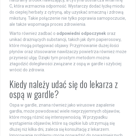
naturalny środek nawilżający, a cytryna dostarcza witaminę
C, która wzmacnia odporność. Wystarczy dodać łyżkę miodu
do ciepłej herbaty z cytryną, aby uzyskać smaczną i zdrową
miksturę. Takie połączenie nie tylko poprawia samopoczucie,
ale także wspomaga proces zdrowienia.
Warto również zadbać o
odpowiedni odpoczynek
oraz
unikać drażniących substancji, takich jak dym papierosowy,
które mogą potęgować objawy. Przyjmowanie dużej ilości
płynów oraz stosowanie nawilżaczy powietrza również może
przynieść ulgę. Dzięki tym prostym metodom można
złagodzić dolegliwości związane z ospą w gardle i szybciej
wrócić do zdrowia.
Kiedy należy udać się do lekarza z
ospą w gardle?
Ospa w gardle, znana również jako wirusowe zapalenie
gardła, może powodować wiele nieprzyjemnych objawów,
które mogą różnić się intensywnością. W przypadku
wystąpienia objawów, które są ciężkie lub utrzymują się
dłużej niż kilka dni, zaleca się konsultację z lekarzem.
Ignorowanie problemu może prowadzić do poważniejszych