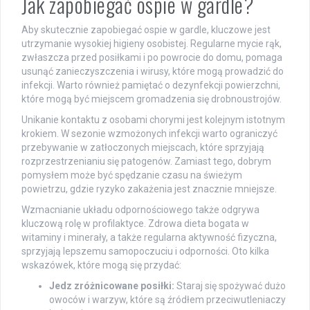
Jak zapobiegać ospie w gardle?
Aby skutecznie zapobiegać ospie w gardle, kluczowe jest
utrzymanie wysokiej higieny osobistej. Regularne mycie rąk,
zwłaszcza przed posiłkami i po powrocie do domu, pomaga
usunąć zanieczyszczenia i wirusy, które mogą prowadzić do
infekcji. Warto również pamiętać o dezynfekcji powierzchni,
które mogą być miejscem gromadzenia się drobnoustrojów.
Unikanie kontaktu z osobami chorymi jest kolejnym istotnym
krokiem. W sezonie wzmożonych infekcji warto ograniczyć
przebywanie w zatłoczonych miejscach, które sprzyjają
rozprzestrzenianiu się patogenów. Zamiast tego, dobrym
pomysłem może być spędzanie czasu na świeżym
powietrzu, gdzie ryzyko zakażenia jest znacznie mniejsze.
Wzmacnianie układu odpornościowego także odgrywa
kluczową rolę w profilaktyce. Zdrowa dieta bogata w
witaminy i minerały, a także regularna aktywność fizyczna,
sprzyjają lepszemu samopoczuciu i odporności. Oto kilka
wskazówek, które mogą się przydać:
Jedz zróżnicowane posiłki:
Staraj się spożywać dużo
owoców i warzyw, które są źródłem przeciwutleniaczy