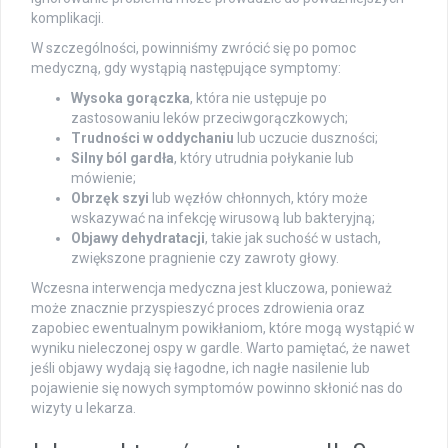
komplikacji.
W szczególności, powinniśmy zwrócić się po pomoc
medyczną, gdy wystąpią następujące symptomy:
Wysoka gorączka
, która nie ustępuje po
zastosowaniu leków przeciwgorączkowych;
Trudności w oddychaniu
lub uczucie duszności;
Silny ból gardła
, który utrudnia połykanie lub
mówienie;
Obrzęk szyi
lub węzłów chłonnych, który może
wskazywać na infekcję wirusową lub bakteryjną;
Objawy dehydratacji
, takie jak suchość w ustach,
zwiększone pragnienie czy zawroty głowy.
Wczesna interwencja medyczna jest kluczowa, ponieważ
może znacznie przyspieszyć proces zdrowienia oraz
zapobiec ewentualnym powikłaniom, które mogą wystąpić w
wyniku nieleczonej ospy w gardle. Warto pamiętać, że nawet
jeśli objawy wydają się łagodne, ich nagłe nasilenie lub
pojawienie się nowych symptomów powinno skłonić nas do
wizyty u lekarza.