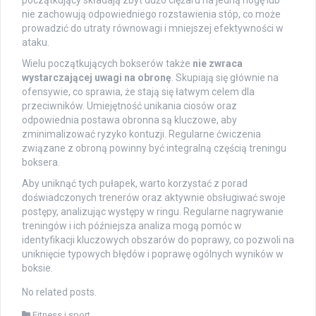
początkujący składają zbyt dużo ciężaru na jedną nogę lub
nie zachowują odpowiedniego rozstawienia stóp, co może
prowadzić do utraty równowagi i mniejszej efektywności w
ataku.
Wielu początkujących bokserów także
nie zwraca
wystarczającej uwagi na obronę
. Skupiają się głównie na
ofensywie, co sprawia, że stają się łatwym celem dla
przeciwników. Umiejętność unikania ciosów oraz
odpowiednia postawa obronna są kluczowe, aby
zminimalizować ryzyko kontuzji. Regularne ćwiczenia
związane z obroną powinny być integralną częścią treningu
boksera.
Aby uniknąć tych pułapek, warto korzystać z porad
doświadczonych trenerów oraz aktywnie obsługiwać swoje
postępy, analizując występy w ringu. Regularne nagrywanie
treningów i ich późniejsza analiza mogą pomóc w
identyfikacji kluczowych obszarów do poprawy, co pozwoli na
uniknięcie typowych błędów i poprawę ogólnych wyników w
boksie.
No related posts.
Fitness i sport