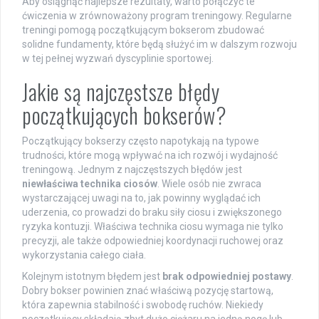
Aby osiągnąć najlepsze rezultaty, warto połączyć te
ćwiczenia w zrównoważony program treningowy. Regularne
treningi pomogą początkującym bokserom zbudować
solidne fundamenty, które będą służyć im w dalszym rozwoju
w tej pełnej wyzwań dyscyplinie sportowej.
Jakie są najczęstsze błędy
początkujących bokserów?
Początkujący bokserzy często napotykają na typowe
trudności, które mogą wpływać na ich rozwój i wydajność
treningową. Jednym z najczęstszych błędów jest
niewłaściwa technika ciosów
. Wiele osób nie zwraca
wystarczającej uwagi na to, jak powinny wyglądać ich
uderzenia, co prowadzi do braku siły ciosu i zwiększonego
ryzyka kontuzji. Właściwa technika ciosu wymaga nie tylko
precyzji, ale także odpowiedniej koordynacji ruchowej oraz
wykorzystania całego ciała.
Kolejnym istotnym błędem jest
brak odpowiedniej postawy
.
Dobry bokser powinien znać właściwą pozycję startową,
która zapewnia stabilność i swobodę ruchów. Niekiedy