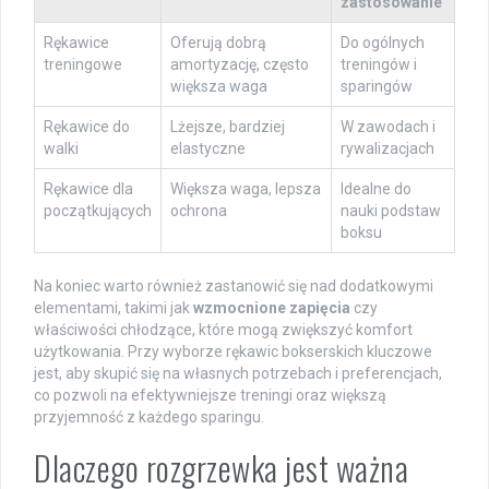
zastosowanie
Rękawice
Oferują dobrą
Do ogólnych
treningowe
amortyzację, często
treningów i
większa waga
sparingów
Rękawice do
Lżejsze, bardziej
W zawodach i
walki
elastyczne
rywalizacjach
Rękawice dla
Większa waga, lepsza
Idealne do
początkujących
ochrona
nauki podstaw
boksu
Na koniec warto również zastanowić się nad dodatkowymi
elementami, takimi jak
wzmocnione zapięcia
czy
właściwości chłodzące, które mogą zwiększyć komfort
użytkowania. Przy wyborze rękawic bokserskich kluczowe
jest, aby skupić się na własnych potrzebach i preferencjach,
co pozwoli na efektywniejsze treningi oraz większą
przyjemność z każdego sparingu.
Dlaczego rozgrzewka jest ważna