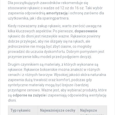
Dla początkujących zawodników rekomenduje się
stosowanie rękawic o wadze od 12 oz do 16 oz. Taki wybór
zapewnia odpowiednią
amortyzację
i ochronę zarówno dla
użytkownika, jak i dla sparingpartnera.
Kiedy rozważamy zakup rękawic, warto zwrócić uwagę na
kilka kluczowych aspektów. Po pierwsze,
dopasowanie
rękawic do dłoni jest niezwykle ważne. Rękawice powinny
dobrze przylegać, aby nie ślizgały się na rękach, ale
jednocześnie nie mogą być zbyt ciasne, co mogłoby
prowadzić do uczucia dyskomfortu. Dobrym pomysłem jest
przymierzenie kilku modeli przed podjęciem decyzji.
Drugim czynnikiem są materiały, z których wykonane są
rękawice. Rękawice bokserskie można znaleźć w różnych
cenach i z różnych tworzyw. Wysokiej jakości skóra naturalna
zapewnia dużą trwałość oraz komfort, podczas gdy
syntetyczne materiały mogą być lżejsze i bardziej
przystępne cenowo. Ważne jest, aby wybierać produkty, które
są
odporne na zużycie
i zapewniają odpowiednią wentylację
dłoni.
Typ rękawic
Najważniejsze cechy
Najlepsze