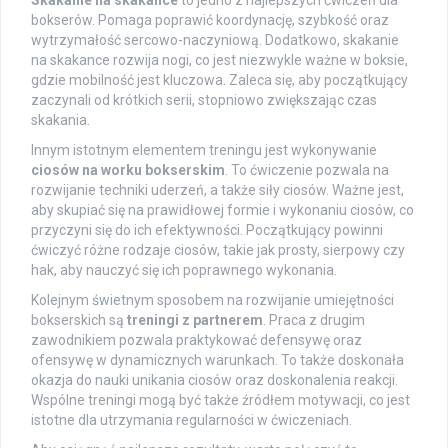
Skakanie na skakance
to jedno z najlepszych ćwiczeń dla
bokserów. Pomaga poprawić koordynację, szybkość oraz
wytrzymałość sercowo-naczyniową. Dodatkowo, skakanie
na skakance rozwija nogi, co jest niezwykle ważne w boksie,
gdzie mobilność jest kluczowa. Zaleca się, aby początkujący
zaczynali od krótkich serii, stopniowo zwiększając czas
skakania.
Innym istotnym elementem treningu jest wykonywanie
ciosów na worku bokserskim
. To ćwiczenie pozwala na
rozwijanie techniki uderzeń, a także siły ciosów. Ważne jest,
aby skupiać się na prawidłowej formie i wykonaniu ciosów, co
przyczyni się do ich efektywności. Początkujący powinni
ćwiczyć różne rodzaje ciosów, takie jak prosty, sierpowy czy
hak, aby nauczyć się ich poprawnego wykonania.
Kolejnym świetnym sposobem na rozwijanie umiejętności
bokserskich są
treningi z partnerem
. Praca z drugim
zawodnikiem pozwala praktykować defensywę oraz
ofensywę w dynamicznych warunkach. To także doskonała
okazja do nauki unikania ciosów oraz doskonalenia reakcji.
Wspólne treningi mogą być także źródłem motywacji, co jest
istotne dla utrzymania regularności w ćwiczeniach.