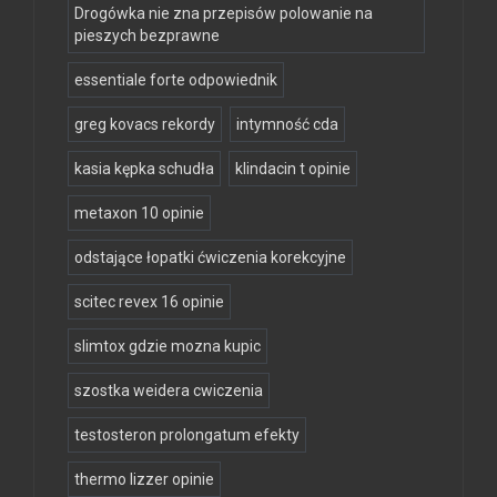
Drogówka nie zna przepisów polowanie na
pieszych bezprawne
essentiale forte odpowiednik
greg kovacs rekordy
intymność cda
kasia kępka schudła
klindacin t opinie
metaxon 10 opinie
odstające łopatki ćwiczenia korekcyjne
scitec revex 16 opinie
slimtox gdzie mozna kupic
szostka weidera cwiczenia
testosteron prolongatum efekty
thermo lizzer opinie