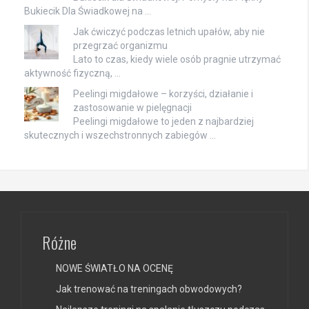
Bukiecik Dla Świadkowej na …
Jak ćwiczyć podczas letnich upałów, aby nie
przegrzać organizmu
Lato to czas, kiedy wiele osób pragnie utrzymać
aktywność fizyczną, …
Peelingi migdałowe – korzyści, działanie i
zastosowanie w pielęgnacji
Peelingi migdałowe to jeden z najbardziej
skutecznych i wszechstronnych zabiegów …
Różne
NOWE ŚWIATŁO NA OCENĘ
Jak trenować na treningach obwodowych?