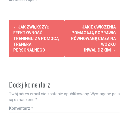
Post
←
JAK ZWIĘKSZYĆ
JAKIE ĆWICZENIA
navigation
EFEKTYWNOŚĆ
POMAGAJĄ POPRAWIĆ
TRENINGU ZA POMOCĄ
RÓWNOWAGĘ CIAŁA NA
TRENERA
WÓZKU
PERSONALNEGO
INWALIDZKIM
→
Dodaj komentarz
Twój adres email nie zostanie opublikowany.
Wymagane pola
są oznaczone
*
Komentarz
*