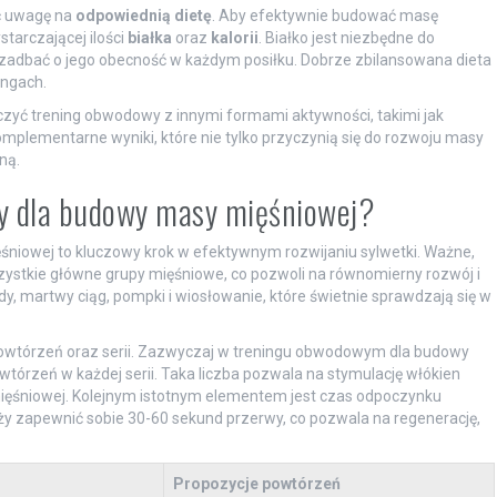
ić uwagę na
odpowiednią dietę
. Aby efektywnie budować masę
tarczającej ilości
białka
oraz
kalorii
. Białko jest niezbędne do
zadbać o jego obecność w każdym posiłku. Dobrze zbilansowana dieta
ingach.
czyć trening obwodowy z innymi formami aktywności, takimi jak
mplementarne wyniki, które nie tylko przyczynią się do rozwoju masy
ną.
y dla budowy masy mięśniowej?
iowej to kluczowy krok w efektywnym rozwijaniu sylwetki. Ważne,
zystkie główne grupy mięśniowe, co pozwoli na równomierny rozwój i
dy, martwy ciąg, pompki i wiosłowanie, które świetnie sprawdzają się w
powtórzeń oraz serii. Zazwyczaj w treningu obwodowym dla budowy
órzeń w każdej serii. Taka liczba pozwala na stymulację włókien
ięśniowej. Kolejnym istotnym elementem jest czas odpoczynku
eży zapewnić sobie 30-60 sekund przerwy, co pozwala na regenerację,
Propozycje powtórzeń