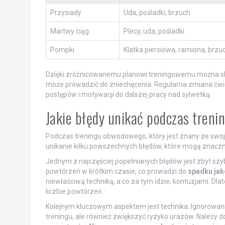
Przysiady
Uda, pośladki, brzuch
Martwy ciąg
Plecy, uda, pośladki
Pompki
Klatka piersiowa, ramiona, brzu
Dzięki zróżnicowanemu planowi treningowemu można skut
może prowadzić do zniechęcenia. Regularna zmiana ćw
postępów i motywacji do dalszej pracy nad sylwetką.
Jakie błędy unikać podczas tre
Podczas treningu obwodowego, który jest znany ze swoje
unikanie kilku powszechnych błędów, które mogą znaczni
Jednym z najczęściej popełnianych błędów jest zbyt szyb
powtórzeń w krótkim czasie, co prowadzi do
spadku jak
niewłaściwą techniką, a co za tym idzie, kontuzjami. Dlat
liczbie powtórzeń.
Kolejnym kluczowym aspektem jest technika. Ignorowan
treningu, ale również zwiększyć ryzyko urazów. Należy 