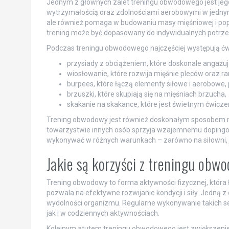
Jednym z głównych zalet treningu obwodowego jest jeg
wytrzymałością oraz zdolnościami aerobowymi w jednym cy
ale również pomaga w budowaniu masy mięśniowej i popr
trening może być dopasowany do indywidualnych potrzeb
Podczas treningu obwodowego najczęściej występują ćwic
przysiady z obciążeniem, które doskonale angażują 
wiosłowanie, które rozwija mięśnie pleców oraz r
burpees, które łączą elementy siłowe i aerobowe,
brzuszki, które skupiają się na mięśniach brzucha,
skakanie na skakance, które jest świetnym ćwicze
Trening obwodowy jest również doskonałym sposobem na
towarzystwie innych osób sprzyja wzajemnemu dopingow
wykonywać w różnych warunkach – zarówno na siłowni, j
Jakie są korzyści z treningu ob
Trening obwodowy to forma aktywności fizycznej, która 
pozwala na efektywne rozwijanie kondycji i siły. Jedną 
wydolności organizmu. Regularne wykonywanie takich se
jak i w codziennych aktywnościach.
Kolejnym atutem treningu obwodowego jest zwiększenie