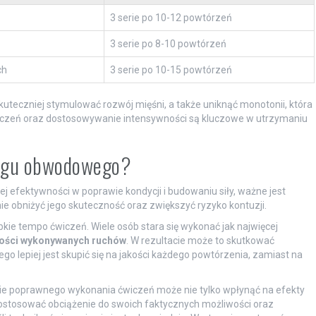
3 serie po 10-12 powtórzeń
3 serie po 8-10 powtórzeń
ch
3 serie po 10-15 powtórzeń
eczniej stymulować rozwój mięśni, a także uniknąć monotonii, która
iczeń oraz dostosowywanie intensywności są kluczowe w utrzymaniu
ningu obwodowego?
j efektywności w poprawie kondycji i budowaniu siły, ważne jest
e obniżyć jego skuteczność oraz zwiększyć ryzyko kontuzji.
kie tempo ćwiczeń. Wiele osób stara się wykonać jak najwięcej
ości wykonywanych ruchów
. W rezultacie może to skutkować
ego lepiej jest skupić się na jakości każdego powtórzenia, zamiast na
ie poprawnego wykonania ćwiczeń może nie tylko wpłynąć na efekty
dostosować obciążenie do swoich faktycznych możliwości oraz