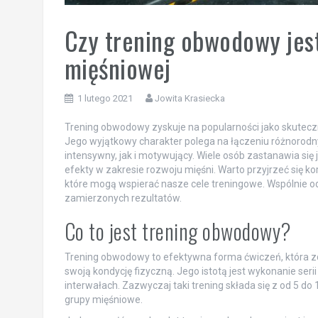
Czy trening obwodowy jes
mięśniowej
1 lutego 2021
Jowita Krasiecka
Trening obwodowy zyskuje na popularności jako skutecz
Jego wyjątkowy charakter polega na łączeniu różnorodny
intensywny, jak i motywujący. Wiele osób zastanawia się 
efekty w zakresie rozwoju mięśni. Warto przyjrzeć się k
które mogą wspierać nasze cele treningowe. Wspólnie od
zamierzonych rezultatów.
Co to jest trening obwodowy?
Trening obwodowy to efektywna forma ćwiczeń, która 
swoją kondycję fizyczną. Jego istotą jest wykonanie seri
interwałach. Zazwyczaj taki trening składa się z od 5 do 
grupy mięśniowe.