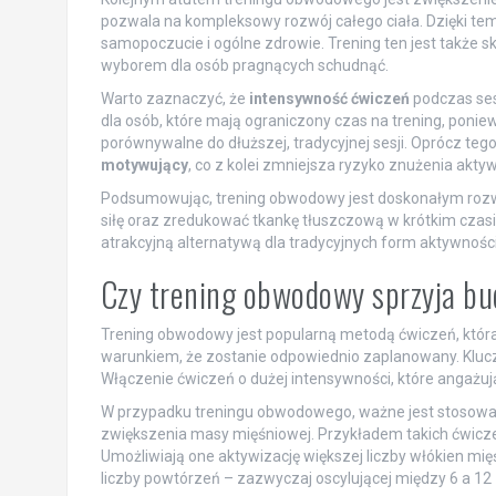
pozwala na kompleksowy rozwój całego ciała. Dzięki t
samopoczucie i ogólne zdrowie. Trening ten jest także 
wyborem dla osób pragnących schudnąć.
Warto zaznaczyć, że
intensywność ćwiczeń
podczas ses
dla osób, które mają ograniczony czas na trening, pon
porównywalne do dłuższej, tradycyjnej sesji. Oprócz te
motywujący
, co z kolei zmniejsza ryzyko znużenia akty
Podsumowując, trening obwodowy jest doskonałym rozwi
siłę oraz zredukować tkankę tłuszczową w krótkim czasie.
atrakcyjną alternatywą dla tradycyjnych form aktywności
Czy trening obwodowy sprzyja b
Trening obwodowy jest popularną metodą ćwiczeń, któr
warunkiem, że zostanie odpowiednio zaplanowany. Klu
Włączenie ćwiczeń o dużej intensywności, które angażują
W przypadku treningu obwodowego, ważne jest stosow
zwiększenia masy mięśniowej. Przykładem takich ćwicze
Umożliwiają one aktywizację większej liczby włókien mię
liczby powtórzeń – zazwyczaj oscylującej między 6 a 12 