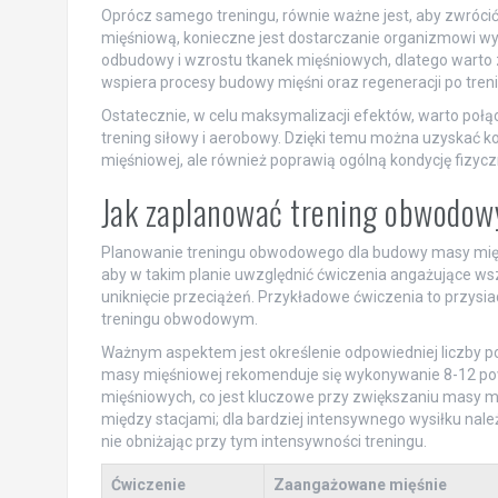
Oprócz samego treningu, równie ważne jest, aby zwróc
mięśniową, konieczne jest dostarczanie organizmowi wys
odbudowy i wzrostu tkanek mięśniowych, dlatego warto 
wspiera procesy budowy mięśni oraz regeneracji po tren
Ostatecznie, w celu maksymalizacji efektów, warto połą
trening siłowy i aerobowy. Dzięki temu można uzyskać ko
mięśniowej, ale również poprawią ogólną kondycję fizycz
Jak zaplanować trening obwodow
Planowanie treningu obwodowego dla budowy masy mięśn
aby w takim planie uwzględnić ćwiczenia angażujące ws
uniknięcie przeciążeń. Przykładowe ćwiczenia to przysia
treningu obwodowym.
Ważnym aspektem jest określenie odpowiedniej liczby 
masy mięśniowej rekomenduje się wykonywanie 8-12 powt
mięśniowych, co jest kluczowe przy zwiększaniu masy m
między stacjami; dla bardziej intensywnego wysiłku nal
nie obniżając przy tym intensywności treningu.
Ćwiczenie
Zaangażowane mięśnie