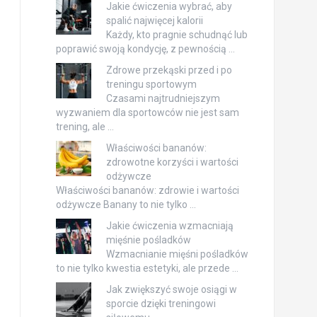
Jakie ćwiczenia wybrać, aby
spalić najwięcej kalorii
Każdy, kto pragnie schudnąć lub
poprawić swoją kondycję, z pewnością …
Zdrowe przekąski przed i po
treningu sportowym
Czasami najtrudniejszym
wyzwaniem dla sportowców nie jest sam
trening, ale …
Właściwości bananów:
zdrowotne korzyści i wartości
odżywcze
Właściwości bananów: zdrowie i wartości
odżywcze Banany to nie tylko …
Jakie ćwiczenia wzmacniają
mięśnie pośladków
Wzmacnianie mięśni pośladków
to nie tylko kwestia estetyki, ale przede …
Jak zwiększyć swoje osiągi w
sporcie dzięki treningowi