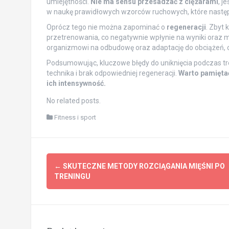
umiejętności.
Nie ma sensu przesadzać z ciężarami
, j
w naukę prawidłowych wzorców ruchowych, które następn
Oprócz tego nie można zapominać o
regeneracji
. Zbyt
przetrenowania, co negatywnie wpłynie na wyniki oraz m
organizmowi na odbudowę oraz adaptację do obciążeń, c
Podsumowując, kluczowe błędy do uniknięcia podczas t
technika i brak odpowiedniej regeneracji.
Warto pamiętać
ich intensywność.
No related posts.
Fitness i sport
Post
←
SKUTECZNE METODY ROZCIĄGANIA MIĘŚNI PO
navigation
TRENINGU