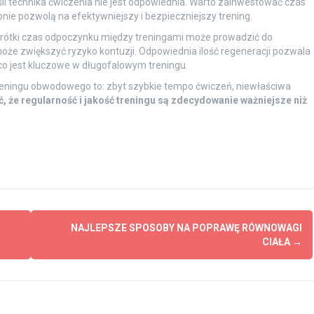
eśli technika ćwiczenia nie jest odpowiednia. Warto zainwestować czas
ie pozwolą na efektywniejszy i bezpieczniejszy trening.
 krótki czas odpoczynku między treningami może prowadzić do
oże zwiększyć ryzyko kontuzji. Odpowiednia ilość regeneracji pozwala
o jest kluczowe w długofalowym treningu.
reningu obwodowego to: zbyt szybkie tempo ćwiczeń, niewłaściwa
, że regularność i jakość treningu są zdecydowanie ważniejsze niż
NAJLEPSZE SPOSOBY NA POPRAWĘ RÓWNOWAGI
CIAŁA
→