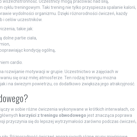
o wszechstronność. Uczestnicy mogą pracować nad siłą,
klu treningowym. Taki trening nie tylko przyspiesza spalanie kalorii,
awie wydolności organizmu. Dzięki różnorodności ćwiczeń, każdy
 i celów uczestników.
zenia, takie jak:
dolne partie ciała,
amion,
 poprawiając kondycję ogólną,
niem cardio.
 rozwijanie motywacji w grupie. Uczestnictwo w zajęciach w
aniu się oraz miłej atmosferze. Ten rodzaj treningu można
ak i na świeżym powietrzu, co dodatkowo zwiększa jego atrakcyjność.
wodowego?
łączy w sobie różne ćwiczenia wykonywane w krótkich interwałach, co
z głównych
korzyści z treningu obwodowego
jest znacząca poprawa
sji przyczynia się do lepszej wytrzymałości zarówno podczas ćwiczeń,
 siły. Różnorodność ćwiczeń angażujących różne grupy mięśniowe