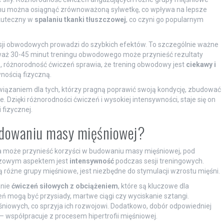
emu można osiągnąć zrównoważoną sylwetkę, co wpływa na lepsze
skuteczny w
spalaniu tkanki tłuszczowej
, co czyni go popularnym
ji obwodowych prowadzi do szybkich efektów. To szczególnie ważne
ieważ 30-45 minut treningu obwodowego może przynieść rezultaty
go, różnorodność ćwiczeń sprawia, że trening obwodowy jest
ciekawy i
wnością fizyczną.
ązaniem dla tych, którzy pragną poprawić swoją kondycję, zbudować
 Dzięki różnorodności ćwiczeń i wysokiej intensywności, staje się on
 fizycznej.
udowaniu masy mięśniowej?
a może przynieść korzyści w budowaniu masy mięśniowej, pod
czowym aspektem jest
intensywność
podczas sesji treningowych.
 różne grupy mięśniowe, jest niezbędne do stymulacji wzrostu mięśni.
anie
ćwiczeń siłowych z obciążeniem
, które są kluczowe dla
ń mogą być przysiady, martwe ciągi czy wyciskanie sztangi.
śniowych, co sprzyja ich rozwojowi. Dodatkowo, dobór odpowiedniej
– współpracuje z procesem hipertrofii mięśniowej.