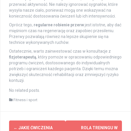
przerwać aktywność. Nie należy ignorować sygnałów, które
wysyła nasze ciało, ponieważ mogą one wskazywać na
konieczność dostosowania ćwiczeń lub ich intensywności.
Oprócz tego,
regularne robienie przerw
jest istotne, aby dać
mięśniom czas na regenerację oraz zapobiec przesileniu.
Przerwy pozwalają również na lepsze skupienie się na
technice wykonywanych ruchów.
Ostatecznie, warto zainwestować czas w konsultacje z
fizjoterapeutą
, który pomoże w opracowaniu odpowiedniego
programu ćwiczeń, dostosowanego do indywidualnych
potrzeb i ograniczeń każdego pacjenta. Dzięki temu można
zwiększyć skuteczność rehabilitacji oraz zmniejszyć ryzyko
kontuzji.
No related posts.
Fitness i sport
Post
←
JAKIE ĆWICZENIA
ROLA TRENINGU W