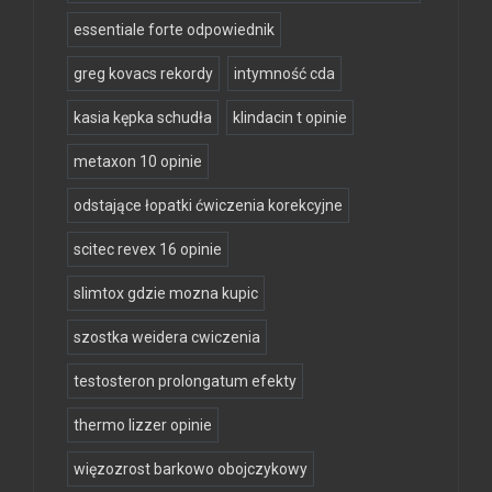
essentiale forte odpowiednik
greg kovacs rekordy
intymność cda
kasia kępka schudła
klindacin t opinie
metaxon 10 opinie
odstające łopatki ćwiczenia korekcyjne
scitec revex 16 opinie
slimtox gdzie mozna kupic
szostka weidera cwiczenia
testosteron prolongatum efekty
thermo lizzer opinie
więzozrost barkowo obojczykowy