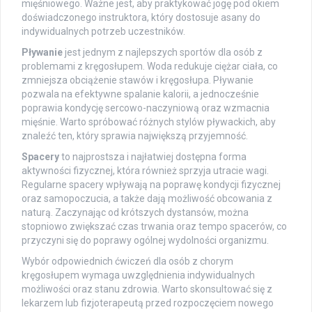
mięśniowego. Ważne jest, aby praktykować jogę pod okiem
doświadczonego instruktora, który dostosuje asany do
indywidualnych potrzeb uczestników.
Pływanie
jest jednym z najlepszych sportów dla osób z
problemami z kręgosłupem. Woda redukuje ciężar ciała, co
zmniejsza obciążenie stawów i kręgosłupa. Pływanie
pozwala na efektywne spalanie kalorii, a jednocześnie
poprawia kondycję sercowo-naczyniową oraz wzmacnia
mięśnie. Warto spróbować różnych stylów pływackich, aby
znaleźć ten, który sprawia największą przyjemność.
Spacery
to najprostsza i najłatwiej dostępna forma
aktywności fizycznej, która również sprzyja utracie wagi.
Regularne spacery wpływają na poprawę kondycji fizycznej
oraz samopoczucia, a także dają możliwość obcowania z
naturą. Zaczynając od krótszych dystansów, można
stopniowo zwiększać czas trwania oraz tempo spacerów, co
przyczyni się do poprawy ogólnej wydolności organizmu.
Wybór odpowiednich ćwiczeń dla osób z chorym
kręgosłupem wymaga uwzględnienia indywidualnych
możliwości oraz stanu zdrowia. Warto skonsultować się z
lekarzem lub fizjoterapeutą przed rozpoczęciem nowego