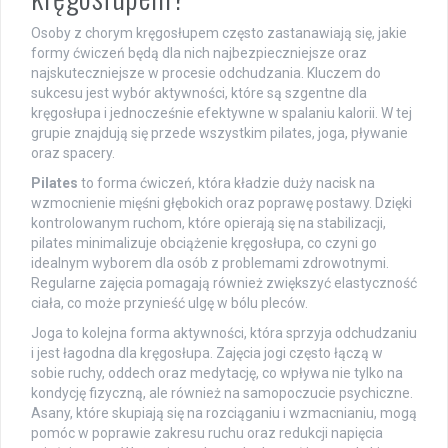
Osoby z chorym kręgosłupem często zastanawiają się, jakie
formy ćwiczeń będą dla nich najbezpieczniejsze oraz
najskuteczniejsze w procesie odchudzania. Kluczem do
sukcesu jest wybór aktywności, które są szgentne dla
kręgosłupa i jednocześnie efektywne w spalaniu kalorii. W tej
grupie znajdują się przede wszystkim pilates, joga, pływanie
oraz spacery.
Pilates
to forma ćwiczeń, która kładzie duży nacisk na
wzmocnienie mięśni głębokich oraz poprawę postawy. Dzięki
kontrolowanym ruchom, które opierają się na stabilizacji,
pilates minimalizuje obciążenie kręgosłupa, co czyni go
idealnym wyborem dla osób z problemami zdrowotnymi.
Regularne zajęcia pomagają również zwiększyć elastyczność
ciała, co może przynieść ulgę w bólu pleców.
Joga to kolejna forma aktywności, która sprzyja odchudzaniu
i jest łagodna dla kręgosłupa. Zajęcia jogi często łączą w
sobie ruchy, oddech oraz medytację, co wpływa nie tylko na
kondycję fizyczną, ale również na samopoczucie psychiczne.
Asany, które skupiają się na rozciąganiu i wzmacnianiu, mogą
pomóc w poprawie zakresu ruchu oraz redukcji napięcia