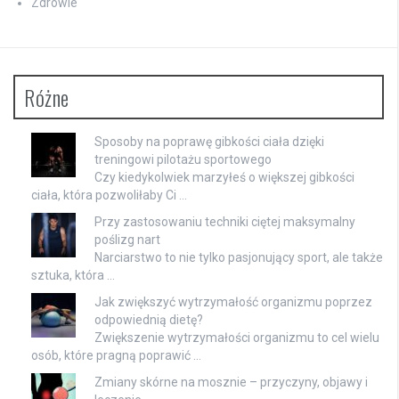
Zdrowie
Różne
Sposoby na poprawę gibkości ciała dzięki
treningowi pilotażu sportowego
Czy kiedykolwiek marzyłeś o większej gibkości
ciała, która pozwoliłaby Ci …
Przy zastosowaniu techniki ciętej maksymalny
poślizg nart
Narciarstwo to nie tylko pasjonujący sport, ale także
sztuka, która …
Jak zwiększyć wytrzymałość organizmu poprzez
odpowiednią dietę?
Zwiększenie wytrzymałości organizmu to cel wielu
osób, które pragną poprawić …
Zmiany skórne na mosznie – przyczyny, objawy i