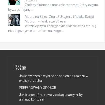
leczenie
Zmiany skórne na mosznie to temat, który często
bywa pomijany …
Mudra na Stres: Znajdź Ukojenie i Relaks Dzięki
Mudrom w Walce ze Stresem
W dzisiejszym zabieganym świecie stres stał się
nieodłącznym elementem naszego …
Różne
Jakie ćwiczenia wybrać na spalenie tłuszczu w
okolicy brzucha
PREFEROWANY SPOSÓB
Jak trenować na rowerze stacjonarnym, by
uniknąć kontuzji?