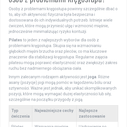
Osoby z problemami kręgosłupa powinny szczególnie dbać o
to, aby ich aktywność fizyczna była bezpieczna i
dostosowana do ich indywidualnych potrzeb. Istnieje wiele
ćwiczeń, które mogą przynieść ulgę i wzmocnić mięśnie,
jednocześnie minimalizując ryzyko kontuzji.
Pilates
to jeden z najlepszych wyborów dla osób z
problemami kręgosłupa. Skupia się na wzmacnianiu
głębokich mięśni brzucha oraz pleców, co ma kluczowe
znaczenie dla stabilizacji kręgosłupa. Regularne zajęcia
pilatesu mogą poprawić elastyczność oraz zwiększyć zakres
ruchu bez nadmiernego obciążania ciała.
Innym zalecanym rodzajem aktywności jest
joga
. Różne
asany (pozycje) jogi mogą pomóc w łagodzeniu bólu oraz
sztywności. Ważne jest jednak, aby unikać skomplikowanych
pozycji, które mogą wymagać dużej elastyczności lub siły,
szczególnie na początku przygody z jogą.
Typ
Najważniejsze cechy
Najlepsze
ćwiczenia
zastosowanie
Pilates
Wzmacnia mięśnie
Uzdrowienie po