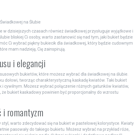
 Świadkowej na Ślubie
e w dzisiejszych czasach również świadkowej przysługuje wyjątkowe i
ubie bliskiej Ci osoby, warto zastanowić się nad tym, jaki bukiet będzie
óc Ci wybrać piękny bukiecik dla świadkowej, który będzie cudownym
óre mam nadzieję, Cię zainspirują.
su i elegancji
uksusowych bukietów, które możesz wybrać dla świadkowej na ślubie.
 ku dołowi, tworząc charakterystyczną kaskadę kwiatów. Taki bukiet
ak i cywilnym. Możesz wybrać połączenie różnych gatunków kwiatów,
taj, że bukiet kaskadowy powinien być proporcjonalny do wzrostu
ć i romantyzm
 styl, warto zdecydować się na bukiet w pastelowej kolorystyce. Kwiaty
wietnie pasowały do takiego bukietu. Możesz wybrać na przykład róże,