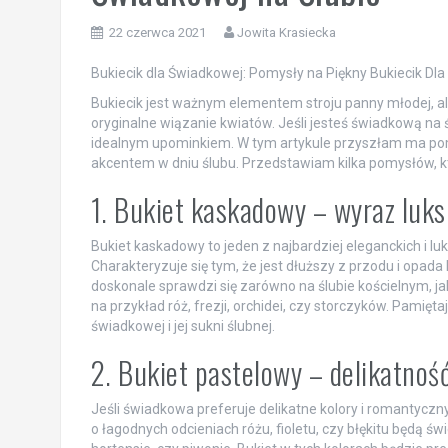
22 czerwca 2021
Jowita Krasiecka
Bukiecik dla Świadkowej: Pomysły na Piękny Bukiecik Dla
Bukiecik jest ważnym elementem stroju panny młodej, al
oryginalne wiązanie kwiatów. Jeśli jesteś świadkową na śl
idealnym upominkiem. W tym artykule przyszłam ma pom
akcentem w dniu ślubu. Przedstawiam kilka pomysłów, kt
1. Bukiet kaskadowy – wyraz luksu
Bukiet kaskadowy to jeden z najbardziej eleganckich i l
Charakteryzuje się tym, że jest dłuższy z przodu i opada
doskonale sprawdzi się zarówno na ślubie kościelnym, j
na przykład róż, frezji, orchidei, czy storczyków. Pamię
świadkowej i jej sukni ślubnej.
2. Bukiet pastelowy – delikatnoś
Jeśli świadkowa preferuje delikatne kolory i romantyczny
o łagodnych odcieniach różu, fioletu, czy błękitu będą ś