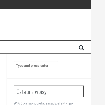
Search
for:
Ostatnie wpisy
Krótka monodieta: zasady, efekty i jak