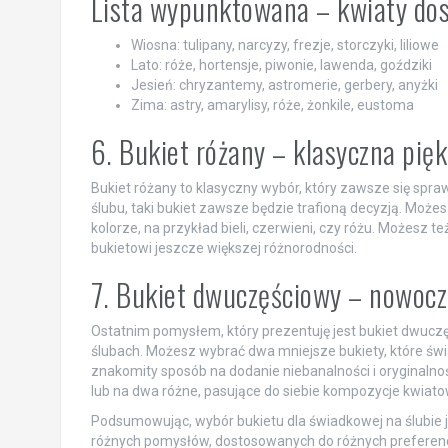
Lista wypunktowana – kwiaty do
Wiosna: tulipany, narcyzy, frezje, storczyki, liliowe
Lato: róże, hortensje, piwonie, lawenda, goździki
Jesień: chryzantemy, astromerie, gerbery, anyżki
Zima: astry, amarylisy, róże, żonkile, eustoma
6. Bukiet różany – klasyczna pię
Bukiet różany to klasyczny wybór, który zawsze się spraw
ślubu, taki bukiet zawsze będzie trafioną decyzją. Moż
kolorze, na przykład bieli, czerwieni, czy różu. Możesz
bukietowi jeszcze większej różnorodności.
7. Bukiet dwuczęściowy – nowocz
Ostatnim pomysłem, który prezentuję jest bukiet dwucz
ślubach. Możesz wybrać dwa mniejsze bukiety, które św
znakomity sposób na dodanie niebanalności i oryginalnośc
lub na dwa różne, pasujące do siebie kompozycje kwiato
Podsumowując, wybór bukietu dla świadkowej na ślubie jes
różnych pomysłów, dostosowanych do różnych preferencji 