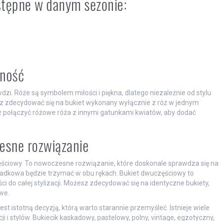
stępne w danym sezonie:
kność
dzi. Róże są symbolem miłości i piękna, dlatego niezależnie od stylu
esz zdecydować się na bukiet wykonany wyłącznie z róż w jednym
 też połączyć różowe róża z innymi gatunkami kwiatów, aby dodać
esne rozwiązanie
ęściowy. To nowoczesne rozwiązanie, które doskonale sprawdza się na
iadkowa będzie trzymać w obu rękach. Bukiet dwuczęściowy to
i do całej stylizacji. Możesz zdecydować się na identyczne bukiety,
we.
t istotną decyzją, którą warto starannie przemyśleć. Istnieje wiele
i stylów. Bukiecik kaskadowy, pastelowy, polny, vintage, egzotyczny,