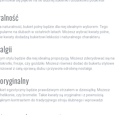
zentował się pięknie na tle ślubnej sukienki i dodatkowo podkreśli
ralność
 naturalność, bukiet polny będzie dla niej idealnym wyborem. Tego
popularne na ślubach w ostatnich latach. Możesz wybrać kwiaty polne,
akie kwiaty dodadzą bukietowi lekkości i naturalnego charakteru.
algii
 tym stylu będzie dla niej idealną propozycją. Możesz zdecydować się na
stokrotki, frezje, czy goździki. Możesz również dodać do bukietu stylowe
nizował z całą oprawą ślubu i przywoła odrobinę nostalgii.
 oryginalny
bukiet egzotyczny będzie prawdziwym strzałem w dziesiątkę. Możesz
 helikonie, czy bromelie. Takie kwiaty są oryginalne i z pewnością
ięknym kontrastem do tradycyjnego stroju ślubnego i wprowadzi