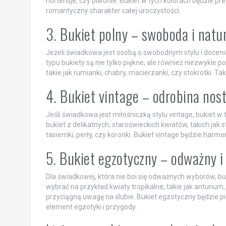
hortensje, czy piwonie. Bukiet w tych kolorach będzie pre
romantyczny charakter całej uroczystości.
3. Bukiet polny – swoboda i natu
Jeżeli świadkowa jest osobą o swobodnym stylu i docenia
typu bukiety są nie tylko piękne, ale również niezwykle 
takie jak rumianki, chabry, macierzanki, czy stokrotki. T
4. Bukiet vintage – odrobina nost
Jeśli świadkowa jest miłośniczką stylu vintage, bukiet w
bukiet z delikatnych, staroświeckich kwiatów, takich jak 
tasiemki, perły, czy koronki. Bukiet vintage będzie harmo
5. Bukiet egzotyczny – odważny i
Dla świadkowej, która nie boi się odważnych wyborów, 
wybrać na przykład kwiaty tropikalne, takie jak anturium,
przyciągną uwagę na ślubie. Bukiet egzotyczny będzie p
element egzotyki i przygody.