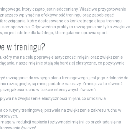
ingowego, który często jest niedoceniany. Właściwe przygotowanie
ą znacząco wpłynąć na efektywność treningu oraz zapobiegać
k rozciągania, które dostosowane do konkretnego etapu treningu,
i samopoczucia. Odpowiednia praktyka rozciągania nie tylko zwiększa
, co jest istotne dla każdego, kto regularnie uprawia sport.
we w treningu?
 który ma na celu poprawę elastyczności mięśni oraz zwiększenie
iągania, nasze mięśnie stają się bardziej elastyczne, co pozytywnie
ć rozciąganie do swojego planu treningowego, jest jego zdolność do
dnio rozciągnięte, są mniej podatne na urazy. Zmniejsza to również
pszej jakości ruchu w trakcie intensywnych ćwiczeń.
ływa na zwiększenie elastyczności mięśni, co umożliwia
 do rutyny treningowej pozwala na zwiększenie zakresu ruchu w
portowych.
aga w redukcji napięcia i sztywności mięśni, co przekłada się na
konywania ćwiczeń.