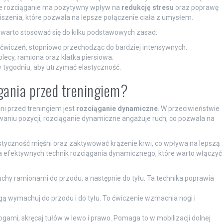
rne rozciąganie ma pozytywny wpływ na
redukcję stresu
oraz poprawę
szenia, które pozwala na lepsze połączenie ciała z umysłem.
, warto stosować się do kilku podstawowych zasad:
 ćwiczeń, stopniowo przechodząc do bardziej intensywnych.
lecy, ramiona oraz klatka piersiowa.
w tygodniu, aby utrzymać elastyczność.
ągania przed treningiem?
i przed treningiem jest
rozciąganie dynamiczne
. W przeciwieństwie
ywaniu pozycji, rozciąganie dynamiczne angażuje ruch, co pozwala na
tyczność mięśni oraz zaktywować krążenie krwi, co wpływa na lepszą
ka efektywnych technik rozciągania dynamicznego, które warto włączyć
uchy ramionami do przodu, a następnie do tyłu. Ta technika poprawia
gą wymachuj do przodu i do tyłu. To ćwiczenie wzmacnia nogi i
gami, skręcaj tułów w lewo i prawo. Pomaga to w mobilizacji dolnej