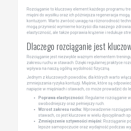
Rozciąganie to kluczowy element każdego programu tren
mięśni do wysiłku oraz ich późniejsza regeneracja mog
kontuzjom. Warto zwrócić uwagę na różnorodność techni
mogą przynieść wymierne korzyści dla naszego zdrowia 
elastyczność, ale także poprawia krążenie i redukuje stres
Dlaczego rozciąganie jest kluczo
Rozciąganie jest niezwykle ważnym elementem treningu,
zakresu ruchu w stawach. Dzięki regularnej praktyce rozc
wpływa na naszą ogólną wydolność fizyczną.
Jednym z kluczowych powodów, dla których warto włączy
zmniejszania ryzyka kontuzji. Mięśnie, które są odpowie
napięcie w mięśniach i stawach, co może prowadzić do le
Poprawa elastyczności:
Regularne rozciąganie wp
swobodniejszy oraz pełniejszy ruch.
Wzrost zakresu ruchu:
Wprowadzenie rozciągania
stawach, co jest kluczowe w wielu dyscyplinach s
Zmniejszenie sztywności mięśni:
Rozciąganie pom
lepsze samopoczucie oraz wydajność podczas wy