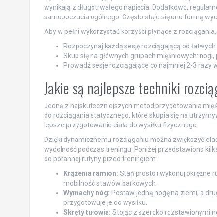
wynikają z długotrwałego napięcia. Dodatkowo, regula
samopoczucia ogólnego. Często staje się ono formą wyci
Aby w pełni wykorzystać korzyści płynące z rozciągania
Rozpoczynaj każdą sesję rozciągającą od łatwych
Skup się na głównych grupach mięśniowych: nogi, p
Prowadź sesje rozciągające co najmniej 2-3 razy 
Jakie są najlepsze techniki rozci
Jedną z najskuteczniejszych metod przygotowania mięśn
do rozciągania statycznego, które skupia się na utrzym
lepsze przygotowanie ciała do wysiłku fizycznego.
Dzięki dynamicznemu rozciąganiu można zwiększyć elas
wydolność podczas treningu. Poniżej przedstawiono kil
do porannej rutyny przed treningiem:
Krążenia ramion:
Stań prosto i wykonuj okrężne r
mobilność stawów barkowych.
Wymachy nóg:
Postaw jedną nogę na ziemi, a dru
przygotowuje je do wysiłku.
Skręty tułowia:
Stojąc z szeroko rozstawionymi no