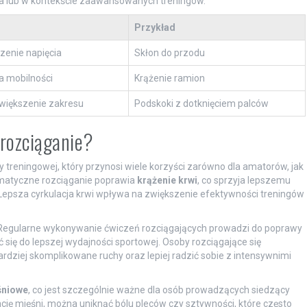
era lub w kontekście zaawansowanych treningów.
Przykład
zenie napięcia
Skłon do przodu
 mobilności
Krążenie ramion
zwiększenie zakresu
Podskoki z dotknięciem palców
 rozciąganie?
 treningowej, który przynosi wiele korzyści zarówno dla amatorów, jak
ematyczne rozciąganie poprawia
krążenie krwi
, co sprzyja lepszemu
. Lepsza cyrkulacja krwi wpływa na zwiększenie efektywności treningów
 Regularne wykonywanie ćwiczeń rozciągających prowadzi do poprawy
ć się do lepszej wydajności sportowej. Osoby rozciągające się
dziej skomplikowane ruchy oraz lepiej radzić sobie z intensywnimi
śniowe
, co jest szczególnie ważne dla osób prowadzących siedzący
sację mięśni, można uniknąć bólu pleców czy sztywności, które często