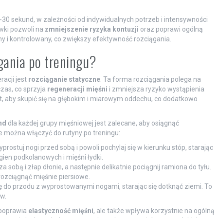
30 sekund, w zależności od indywidualnych potrzeb i intensywności
wki pozwoli na
zmniejszenie ryzyka kontuzji
oraz poprawi ogólną
ny i kontrolowany, co zwiększy efektywność rozciągania.
ągania po treningu?
acji jest
rozciąganie statyczne
. Ta forma rozciągania polega na
zas, co sprzyja
regeneracji mięśni
i zmniejsza ryzyko wystąpienia
, aby skupić się na głębokim i miarowym oddechu, co dodatkowo
nd
dla każdej grupy mięśniowej jest zalecane, aby osiągnąć
re można włączyć do rutyny po treningu:
rostuj nogi przed sobą i powoli pochylaj się w kierunku stóp, starając
gien podkolanowych i mięśni łydki.
za sobą i złap dłonie, a następnie delikatnie pociągnij ramiona do tyłu.
rozciągnąć mięśnie piersiowe.
ię do przodu z wyprostowanymi nogami, starając się dotknąć ziemi. To
w.
 poprawia
elastyczność mięśni
, ale także wpływa korzystnie na ogólną