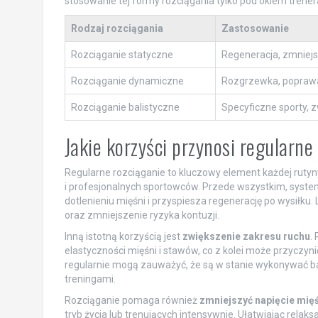
stosowanie tej formy rozciągania tylko pod okiem tren
Rodzaj rozciągania
Zastosowanie
Rozciąganie statyczne
Regeneracja, zmniejs
Rozciąganie dynamiczne
Rozgrzewka, poprawa
Rozciąganie balistyczne
Specyficzne sporty, 
Jakie korzyści przynosi regularne
Regularne rozciąganie to kluczowy element każdej rutyny
i profesjonalnych sportowców. Przede wszystkim, syst
dotlenieniu mięśni i przyspiesza regenerację po wysiłku
oraz zmniejszenie ryzyka kontuzji.
Inną istotną korzyścią jest
zwiększenie zakresu ruchu
.
elastyczności mięśni i stawów, co z kolei może przyczyni
regularnie mogą zauważyć, że są w stanie wykonywać bar
treningami.
Rozciąganie pomaga również
zmniejszyć napięcie mię
tryb życia lub trenujących intensywnie. Ułatwiając relak