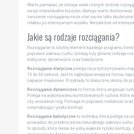
Warto pamiętać, że istnieje wiele różnych technik rozcią
swoje indywidualne korzyści, dlatego warto dostosować 
ćwiczenie rozciągania może stać się nie tylko skutecz
relaksu po intensywnym wysiłku. Niezależnie od intensyw
Jakie są rodzaje rozciągania?
Rozciąganie to istotny element każdego programu treni
poprawie zakresu ruchu. Istnieją trzy główne rodzaje roz
statyczne, dynamiczne oraz balistyczne.
Rozciąganie statyczne
polega na przytrzymywaniu mię
15 do 60 sekund. Jest to najbezpieczniejsza forma, naj
napięcie mięśniowe. Przykłady to klasyczne skłony do prz
Rozciąganie dynamiczne
to forma, która angażuje ruch
Polega na wykonywaniu kontrolowanych ruchów, które wy
czy unoszenie nóg. Pomaga to poprawić mobilność oraz
minimalizując ryzyko kontuzji.
Rozciąganie balistyczne
to technika, która polega na 
prowadzić do przekroczenia naturalnego zakresu ruchu.
to sposób, który niesie ze sobą większe ryzyko kontuzji