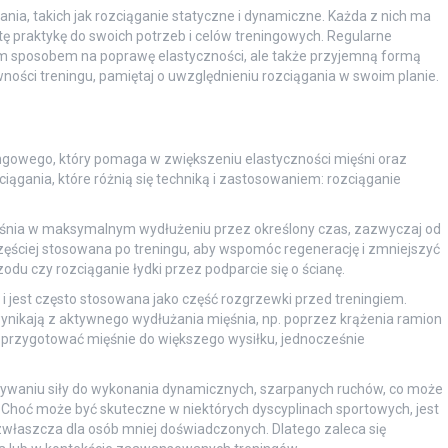
gania, takich jak rozciąganie statyczne i dynamiczne. Każda z nich ma
tę praktykę do swoich potrzeb i celów treningowych. Regularne
nym sposobem na poprawę elastyczności, ale także przyjemną formą
ności treningu, pamiętaj o uwzględnieniu rozciągania w swoim planie.
ngowego, który pomaga w zwiększeniu elastyczności mięśni oraz
ciągania, które różnią się techniką i zastosowaniem: rozciąganie
śnia w maksymalnym wydłużeniu przez określony czas, zazwyczaj od
częściej stosowana po treningu, aby wspomóc regenerację i zmniejszyć
odu czy rozciąganie łydki przez podparcie się o ścianę.
 i jest często stosowana jako część rozgrzewki przed treningiem.
nikają z aktywnego wydłużania mięśnia, np. poprzez krążenia ramion
 przygotować mięśnie do większego wysiłku, jednocześnie
używaniu siły do wykonania dynamicznych, szarpanych ruchów, co może
 Choć może być skuteczne w niektórych dyscyplinach sportowych, jest
, zwłaszcza dla osób mniej doświadczonych. Dlatego zaleca się