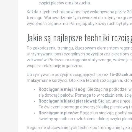
części pleców oraz brzucha.
Każda z tych technik powinna być wykonywana przez 20-
treningu. Wprowadzenie tych ćwiczeń do rutyny rozgrze
wydolność organizmu. Pamiętaj, aby każdy ruch był płyn
Jakie są najlepsze techniki rozci
Po zakończeniu treningu, kluczowym elementem regener
utrzymywaniu poszczególnych pozycji przez określony c
zakwasów. Podczas rozciągania statycznego, ważne jest
wspiera relaksację organizmu.
Utrzymywanie pozycji rozciągających przez
15-30 seku
maksymalne korzyści. Oto kilka technik rozciągania, któ
Rozciąganie mięśni nóg:
Siedząc na podłodze, wyp
się dotknąć palców. Pomaga to w rozluźnieniu ścię
Rozciąganie klatki piersiowej:
Stojąc, unieś ręce 
To ćwiczenie pomaga otworzyć klatkę piersiową i 
Rozciąganie pleców:
Stojąc lub siedząc, pochyl s
świetny sposób na rozluźnienie dolnej części plecó
Regularne stosowanie tych technik po treningu nie tylko