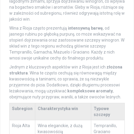
łagodnymi zimami, sprzyja dojrzewaniu winogron, co wpływa
na bogactwo smaków i aromatów. Gleby w Rioja, różniące się
w zależności od subregionu, również odgrywają istotną rolę w
jakości win.
Wina z Rioja często prezentują
intensywną barwę
, od
jasnego rubinu po głęboką purpurę, co może wskazywać na
stopień dojrzewania oraz zastosowane szczepy winogron. W
skład win z tego regionu wchodzą głównie szczepy
Tempranillo, Garnacha, Mazuelo i Graciano. Każdy z nich
wnosi swoje unikalne cechy do finalnego produktu.
Jednym z kluczowych aspektów win z Rioja jest ich
złożona
struktura
. Wina te często cechują się równowagą między
kwasowością a taninami, co sprawia, że są niezwykle
przyjemne do picia. Dodatkowo, dzięki długiemu procesowi
leżakowania, mogą uzyskiwać
kompleksowe aromaty
,
obejmujące nuty przypraw, wanilii, a także owoców leśnych.
Subregion
Charakterystyka win
Typowe
szczepy
Rioja Alta
Wina eleganckie, z dużą
Tempranillo,
kwasowością
Graciano