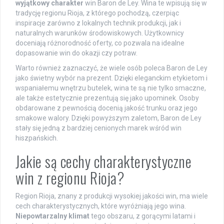
wyjątkowy charakter
win Baron de Ley. Wina te wpisują się w
tradycję regionu Rioja, z którego pochodzą, czerpiąc
inspiracje zarówno z lokalnych technik produkcji, jak i
naturalnych warunków środowiskowych. Użytkownicy
doceniają różnorodność oferty, co pozwala na idealne
dopasowanie win do okazji czy potraw.
Warto również zaznaczyć, że wiele osób poleca Baron de Ley
jako świetny wybór na prezent. Dzięki eleganckim etykietom i
wspaniałemu wnętrzu butelek, wina te są nie tylko smaczne,
ale także estetycznie prezentują się jako upominek. Osoby
obdarowane z pewnością docenią jakość trunku oraz jego
smakowe walory. Dzięki powyższym zaletom, Baron de Ley
stały się jedną z bardziej cenionych marek wśród win
hiszpańskich.
Jakie są cechy charakterystyczne
win z regionu Rioja?
Region Rioja, znany z produkcji wysokiej jakości win, ma wiele
cech charakterystycznych, które wyróżniają jego wina.
Niepowtarzalny klimat
tego obszaru, z gorącymi latami i