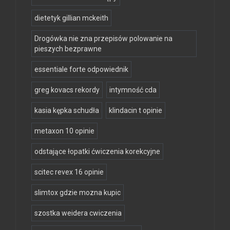
dietetyk gillian mckeith
Drogówka nie zna przepisów polowanie na
pieszych bezprawne
essentiale forte odpowiednik
greg kovacs rekordy
intymność cda
kasia kępka schudła
klindacin t opinie
metaxon 10 opinie
odstające łopatki ćwiczenia korekcyjne
scitec revex 16 opinie
slimtox gdzie mozna kupic
szostka weidera cwiczenia