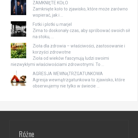
ZAMKNIĘTE KOŁO
Zamknięte koło to zjawisko, które może zarówno
wspierać, jak i …
Fotki i plotki u marjel
Zima to doskonały czas, aby spróbować swoich sił
na stoku, …
Zioła dla zdrowia – właściwości, zastosowanie i
korzyści zdrowotne
Zioła od wieków fascynują ludzi swoimi
niezwykłymi właściwościami zdrowotnymi. To …
AGRESJA WEWNĄTRZGATUNKOWA
Agresja wewnątrzgatunkowa to zjawisko, które
obserwujemy nie tylko w świecie …
Różne