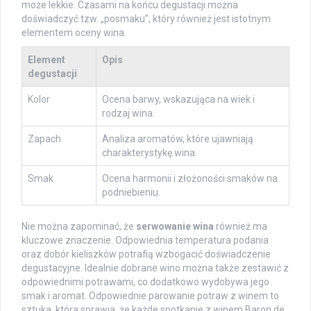
może lekkie. Czasami na końcu degustacji można
doświadczyć tzw. „posmaku”, który również jest istotnym
elementem oceny wina.
Element
Opis
degustacji
Kolor
Ocena barwy, wskazująca na wiek i
rodzaj wina.
Zapach
Analiza aromatów, które ujawniają
charakterystykę wina.
Smak
Ocena harmonii i złożoności smaków na
podniebieniu.
Nie można zapominać, że
serwowanie wina
również ma
kluczowe znaczenie. Odpowiednia temperatura podania
oraz dobór kieliszków potrafią wzbogacić doświadczenie
degustacyjne. Idealnie dobrane wino można także zestawić z
odpowiednimi potrawami, co dodatkowo wydobywa jego
smak i aromat. Odpowiednie parowanie potraw z winem to
sztuka, która sprawia, że każde spotkanie z winem Baron de