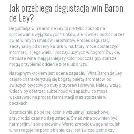
Jak przebiega degustacja win Baron
de Ley?
Degustacja win Baron de Ley to nie tylko sposób na
spróbowanie wyjątkowych trunków, ale również podróż przez
świat winnych smaków i aromatów. Proces degustacji
zaczyna się od oceny
koloru
wina, który może dostarczyć
informacji o jego wieku i rodzaju użytych winogron. Zwykle,
młodsze wina mają jaśniejszy kolor, podczas gdy starsze
mogą przybierać odcienie złota lub brązu.
Następnym krokiem jest
ocena zapachu
. Wina Baron de Ley
często charakteryzują się bogatą paletą aromatów, od
świeżych owoców po nuty przypraw i drewna. Należy wziąć
wdech, by dostrzec subtelności w zapachu, co może
wskazywać na proces fermentacji oraz starzenia w
beczkach.
Ostatecznie, po pełnej ocenie wizualnej i zapachowej,
przychodzi czas na
degustację
. Smak wina powinien być
harmonijny i zbalansowany. Warto zwrócić uwagę na to, jak
wino reaguje na podniebienie, czy jest świeże, pełne czy