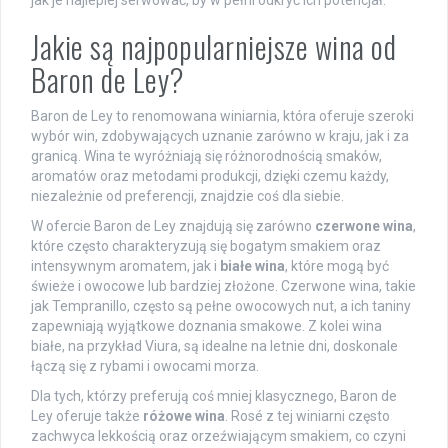
jak je najlepiej serwować, by w pełni odkryć ich potencjał.
Jakie są najpopularniejsze wina od
Baron de Ley?
Baron de Ley to renomowana winiarnia, która oferuje szeroki
wybór win, zdobywających uznanie zarówno w kraju, jak i za
granicą. Wina te wyróżniają się różnorodnością smaków,
aromatów oraz metodami produkcji, dzięki czemu każdy,
niezależnie od preferencji, znajdzie coś dla siebie.
W ofercie Baron de Ley znajdują się zarówno
czerwone wina
,
które często charakteryzują się bogatym smakiem oraz
intensywnym aromatem, jak i
białe wina
, które mogą być
świeże i owocowe lub bardziej złożone. Czerwone wina, takie
jak Tempranillo, często są pełne owocowych nut, a ich taniny
zapewniają wyjątkowe doznania smakowe. Z kolei wina
białe, na przykład Viura, są idealne na letnie dni, doskonale
łączą się z rybami i owocami morza.
Dla tych, którzy preferują coś mniej klasycznego, Baron de
Ley oferuje także
różowe wina
. Rosé z tej winiarni często
zachwyca lekkością oraz orzeźwiającym smakiem, co czyni