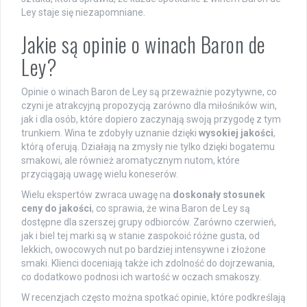
Ley staje się niezapomniane.
Jakie są opinie o winach Baron de
Ley?
Opinie o winach Baron de Ley są przeważnie pozytywne, co
czyni je atrakcyjną propozycją zarówno dla miłośników win,
jak i dla osób, które dopiero zaczynają swoją przygodę z tym
trunkiem. Wina te zdobyły uznanie dzięki
wysokiej jakości
,
którą oferują. Działają na zmysły nie tylko dzięki bogatemu
smakowi, ale również aromatycznym nutom, które
przyciągają uwagę wielu koneserów.
Wielu ekspertów zwraca uwagę na
doskonały stosunek
ceny do jakości
, co sprawia, że wina Baron de Ley są
dostępne dla szerszej grupy odbiorców. Zarówno czerwień,
jak i biel tej marki są w stanie zaspokoić różne gusta, od
lekkich, owocowych nut po bardziej intensywne i złożone
smaki. Klienci doceniają także ich zdolność do dojrzewania,
co dodatkowo podnosi ich wartość w oczach smakoszy.
W recenzjach często można spotkać opinie, które podkreślają