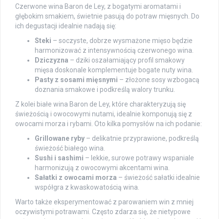
Czerwone wina Baron de Ley, z bogatymi aromatami i
głębokim smakiem, świetnie pasują do potraw mięsnych. Do
ich degustacji idealnie nadają się:
Steki
– soczyste, dobrze wysmażone mięso będzie
harmonizować z intensywnością czerwonego wina.
Dziczyzna
– dziki oszałamiający profil smakowy
mięsa doskonale komplementuje bogate nuty wina.
Pasty z sosami mięsnymi
– złożone sosy wzbogacą
doznania smakowe i podkreślą walory trunku.
Z kolei białe wina Baron de Ley, które charakteryzują się
świeżością i owocowymi nutami, idealnie komponują się z
owocami morza i rybami. Oto kilka pomysłów na ich podanie:
Grillowane ryby
– delikatnie przyprawione, podkreślą
świeżość białego wina.
Sushi i sashimi
– lekkie, surowe potrawy wspaniale
harmonizują z owocowymi akcentami wina.
Sałatki z owocami morza
– świeżość sałatki idealnie
współgra z kwaskowatością wina.
Warto także eksperymentować z parowaniem win z mniej
oczywistymi potrawami. Często zdarza się, że nietypowe