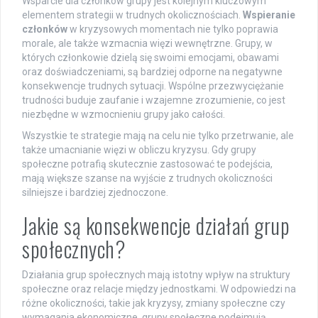
Wsparcie dla członków grupy jest kolejnym kluczowym
elementem strategii w trudnych okolicznościach.
Wspieranie
członków
w kryzysowych momentach nie tylko poprawia
morale, ale także wzmacnia więzi wewnętrzne. Grupy, w
których członkowie dzielą się swoimi emocjami, obawami
oraz doświadczeniami, są bardziej odporne na negatywne
konsekwencje trudnych sytuacji. Wspólne przezwyciężanie
trudności buduje zaufanie i wzajemne zrozumienie, co jest
niezbędne w wzmocnieniu grupy jako całości.
Wszystkie te strategie mają na celu nie tylko przetrwanie, ale
także umacnianie więzi w obliczu kryzysu. Gdy grupy
społeczne potrafią skutecznie zastosować te podejścia,
mają większe szanse na wyjście z trudnych okoliczności
silniejsze i bardziej zjednoczone.
Jakie są konsekwencje działań grup
społecznych?
Działania grup społecznych mają istotny wpływ na struktury
społeczne oraz relacje między jednostkami. W odpowiedzi na
różne okoliczności, takie jak kryzysy, zmiany społeczne czy
wymagania ekonomiczne, grupy społeczne podejmują