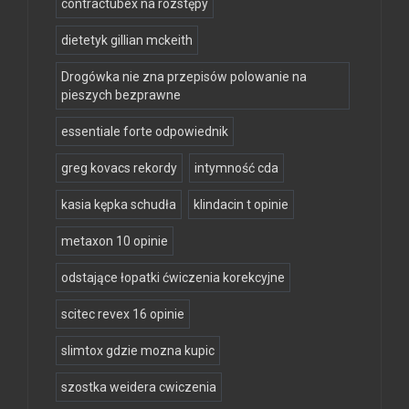
contractubex na rozstępy
dietetyk gillian mckeith
Drogówka nie zna przepisów polowanie na
pieszych bezprawne
essentiale forte odpowiednik
greg kovacs rekordy
intymność cda
kasia kępka schudła
klindacin t opinie
metaxon 10 opinie
odstające łopatki ćwiczenia korekcyjne
scitec revex 16 opinie
slimtox gdzie mozna kupic
szostka weidera cwiczenia