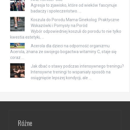
Agresja to zjawisko, które od wieków fascynuje
badaczy i społeczeństwo. …
Koszula do Porodu Mama Ginekolog: Praktyczne
Wskazówki i Pomysły na Poród
Wybór odpowiedniej koszuli do porodu to nie tylko
kwestia estetyki, …
Acerola dla dzieci na odporność organizmu
Acerola, znana ze swojego bogactwa witaminy C, staje się
coraz …
Jak dbać o stawy podczas intensywnego treningu?
Intensywne treningi to wspaniały sposób na
osiągnięcie lepszej kondycji, ale …
Różne