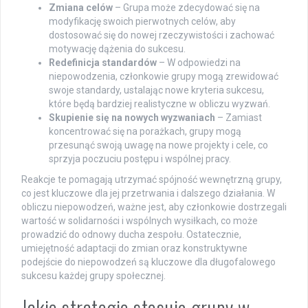
Zmiana celów
– Grupa może zdecydować się na
modyfikację swoich pierwotnych celów, aby
dostosować się do nowej rzeczywistości i zachować
motywację dążenia do sukcesu.
Redefinicja standardów
– W odpowiedzi na
niepowodzenia, członkowie grupy mogą zrewidować
swoje standardy, ustalając nowe kryteria sukcesu,
które będą bardziej realistyczne w obliczu wyzwań.
Skupienie się na nowych wyzwaniach
– Zamiast
koncentrować się na porażkach, grupy mogą
przesunąć swoją uwagę na nowe projekty i cele, co
sprzyja poczuciu postępu i wspólnej pracy.
Reakcje te pomagają utrzymać spójność wewnętrzną grupy,
co jest kluczowe dla jej przetrwania i dalszego działania. W
obliczu niepowodzeń, ważne jest, aby członkowie dostrzegali
wartość w solidarności i wspólnych wysiłkach, co może
prowadzić do odnowy ducha zespołu. Ostatecznie,
umiejętność adaptacji do zmian oraz konstruktywne
podejście do niepowodzeń są kluczowe dla długofalowego
sukcesu każdej grupy społecznej.
Jakie strategie stosują grupy w