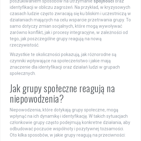
poszukiwaniem sposobów na utrzymanie
spójności
oraz
identyfikacji w obliczu zagrożeń. Na przykład, w kryzysowych
czasach ludzie często zwracają się ku bliskim i uczestniczą w
działaniach mających na celu wsparcie przetrwania grupy. To
samo dotyczy zmian socjalnych, które mogą wywoływać
zarówno konflikt, jak i procesy integracyjne, w zależności od
tego, jak poszczególne grupy reagują na nową
rzeczywistość.
Wszystkie te okoliczności pokazują, jak różnorodne są
czynniki wpływające na społeczeństwo i jakie mają
znaczenie dla identyfikacji oraz działań ludzi w grupach
społecznych.
Jak grupy społeczne reagują na
niepowodzenia?
Niepowodzenia, które dotykają grupy społeczne, mogą
wpłynąć na ich dynamikę i identyfikację. W takich sytuacjach
członkowie grupy często podejmują konkretne działania, aby
odbudować poczucie wspólnoty i pozytywnej tożsamości.
Oto kilka sposobów, w jakie grupy reagują na przeciwności: