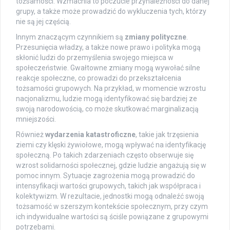
tożsamości. Wzmacnia to poczucie przynależności do danej
grupy, a także może prowadzić do wykluczenia tych, którzy
nie są jej częścią.
Innym znaczącym czynnikiem są
zmiany polityczne
.
Przesunięcia władzy, a także nowe prawo i polityka mogą
skłonić ludzi do przemyślenia swojego miejsca w
społeczeństwie. Gwałtowne zmiany mogą wywołać silne
reakcje społeczne, co prowadzi do przekształcenia
tożsamości grupowych. Na przykład, w momencie wzrostu
nacjonalizmu, ludzie mogą identyfikować się bardziej ze
swoją narodowością, co może skutkować marginalizacją
mniejszości.
Również
wydarzenia katastroficzne
, takie jak trzęsienia
ziemi czy klęski żywiołowe, mogą wpływać na identyfikację
społeczną. Po takich zdarzeniach często obserwuje się
wzrost solidarności społecznej, gdzie ludzie angażują się w
pomoc innym. Sytuacje zagrożenia mogą prowadzić do
intensyfikacji wartości grupowych, takich jak współpraca i
kolektywizm. W rezultacie, jednostki mogą odnaleźć swoją
tożsamość w szerszym kontekście społecznym, przy czym
ich indywidualne wartości są ściśle powiązane z grupowymi
potrzebami.