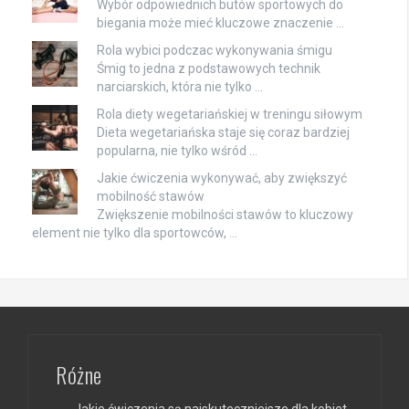
Wybór odpowiednich butów sportowych do
biegania może mieć kluczowe znaczenie …
Rola wybici podczac wykonywania śmigu
Śmig to jedna z podstawowych technik
narciarskich, która nie tylko …
Rola diety wegetariańskiej w treningu siłowym
Dieta wegetariańska staje się coraz bardziej
popularna, nie tylko wśród …
Jakie ćwiczenia wykonywać, aby zwiększyć
mobilność stawów
Zwiększenie mobilności stawów to kluczowy
element nie tylko dla sportowców, …
Różne
Jakie ćwiczenia są najskuteczniejsze dla kobiet