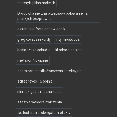
dietetyk gillian mckeith
Drogówka nie zna przepisów polowanie na
pieszych bezprawne
essentiale forte odpowiednik
greg kovacs rekordy
intymność cda
kasia kępka schudła
klindacin t opinie
metaxon 10 opinie
odstające łopatki ćwiczenia korekcyjne
scitec revex 16 opinie
slimtox gdzie mozna kupic
szostka weidera cwiczenia
testosteron prolongatum efekty