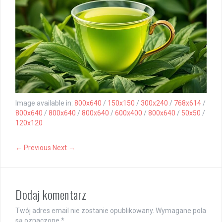
Image available in:
800x640
/
150x150
/
300x240
/
768x614
/
800x640
/
800x640
/
800x640
/
600x400
/
800x640
/
50x50
/
120x120
← Previous
Next →
Dodaj komentarz
Twój adres email nie zostanie opublikowany.
Wymagane pola
są oznaczone
*