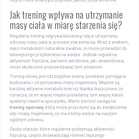
rutyny może znacząco poprawić jakość życia seniorów.
Jak trening wpływa na utrzymanie
masy ciała w miarę starzenia się?
Regularny trening odgrywa kluczową rolę w utrzymaniu
zdrowej masy ciała w procesie starzenia się. Wraz z wiekiem,
nasz metabolizm naturalnie zwalnia, co może prowadzić do
łatwiejszego przybierania na wadze. Jednak regularna
aktywność fizyczna, zarówno aerobowa, jak i anaerobowa,
może skutecznie przeciwdziałać tym zmianom.
Trening siłowy jest szczególnie ważny, ponieważ pomaga w
budowaniu i utrzymywaniu masy mięśniowej. Mięśnie są
bardziej aktywne metabolicznie niż tkanka tłuszczowa, co
oznacza, że im więcej mięśni posiadamy, tym więcej kalorii
spalamy nawet w spoczynku. Warto zwrócić uwagę na
trening oporowy
, który może przyczynić się do zwiększenia
siły i masy mięśniowej, co ma istotny wpływ na naszym
ogólnym zdrowiu.
Osoby starsze, które regularnie podejmują aktywność
fizyczną, często doświadczają również lepszego