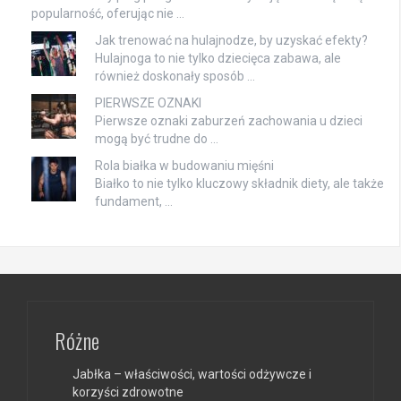
popularność, oferując nie …
Jak trenować na hulajnodze, by uzyskać efekty?
Hulajnoga to nie tylko dziecięca zabawa, ale
również doskonały sposób …
PIERWSZE OZNAKI
Pierwsze oznaki zaburzeń zachowania u dzieci
mogą być trudne do …
Rola białka w budowaniu mięśni
Białko to nie tylko kluczowy składnik diety, ale także
fundament, …
Różne
Jabłka – właściwości, wartości odżywcze i
korzyści zdrowotne