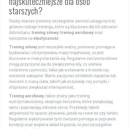
najskuteczniejsze dla osób
starszych?
Osoby starsze powinny szczególnie zwrócić uwagę na trzy
główne rodzaje treningu, które są kluczowe dla ich zdrowia i
dobrostanu:
trening siłowy
,
trening aerobowy
oraz
ćwiczenia na
elastyczność
.
Trening siłowy
jest niezwykle ważny, ponieważ pomaga w
budowaniu i utrzymywaniu masy mięśniowej, co jest
kluczowe w miarę starzenia się. Regularne ćwiczenia siłowe
mogą przyczynić się do zwiększenia siły, co ułatwia
codzienne czynności, takie jak wstawanie z krzesła czy
noszenie zakupów. Warto zaczynać od lekkich ciężarów lub
ćwiczeń z masą ciała, takich jak przysiady czy pompki, i
stopniowo zwiększać intensywność.
Trening aerobowy
, także znany jako trening
wytrzymałościowy, obejmuje ćwiczenia, które zwiększają
tętno i poprawiają zdrowie serca. Przykłady takich
aktywności to spacer, pływanie, jazda na rowerze czy taniec.
Regularne wykonywanie tych ćwiczeń pomaga w poprawie
kondycji oraz wspiera układ krążenia, co jest szczególnie