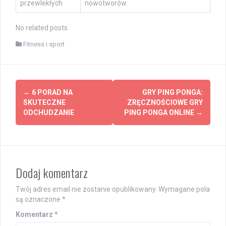
przewlekłych
nowotworów.
No related posts.
Fitness i sport
Post
←
6 PORAD NA
GRY PING PONGA:
navigation
SKUTECZNE
ZRĘCZNOŚCIOWE GRY
ODCHUDZANIE
PING PONGA ONLINE
→
Dodaj komentarz
Twój adres email nie zostanie opublikowany.
Wymagane pola
są oznaczone
*
Komentarz
*