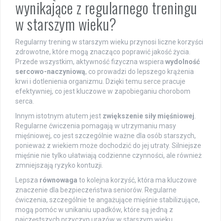
wynikające z regularnego treningu
w starszym wieku?
Regularny trening w starszym wieku przynosi liczne korzyści
zdrowotne, które mogą znacząco poprawić jakość życia.
Przede wszystkim, aktywność fizyczna wspiera
wydolność
sercowo-naczyniową
, co prowadzi do lepszego krążenia
krwi i dotlenienia organizmu. Dzięki temu serce pracuje
efektywniej, co jest kluczowe w zapobieganiu chorobom
serca.
Innym istotnym atutem jest
zwiększenie siły mięśniowej
.
Regularne ćwiczenia pomagają w utrzymaniu masy
mięśniowej, co jest szczególnie ważne dla osób starszych,
ponieważ z wiekiem może dochodzić do jej utraty. Silniejsze
mięśnie nie tylko ułatwiają codzienne czynności, ale również
zmniejszają ryzyko kontuzji.
Lepsza
równowaga
to kolejna korzyść, która ma kluczowe
znaczenie dla bezpieczeństwa seniorów. Regularne
ćwiczenia, szczególnie te angażujące mięśnie stabilizujące,
mogą pomóc w unikaniu upadków, które są jedną z
najczęstszych przyczyn urazów w starszym wieku.