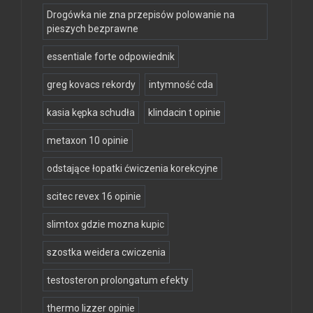
Drogówka nie zna przepisów polowanie na
pieszych bezprawne
essentiale forte odpowiednik
greg kovacs rekordy
intymność cda
kasia kępka schudła
klindacin t opinie
metaxon 10 opinie
odstające łopatki ćwiczenia korekcyjne
scitec revex 16 opinie
slimtox gdzie mozna kupic
szostka weidera cwiczenia
testosteron prolongatum efekty
thermo lizzer opinie