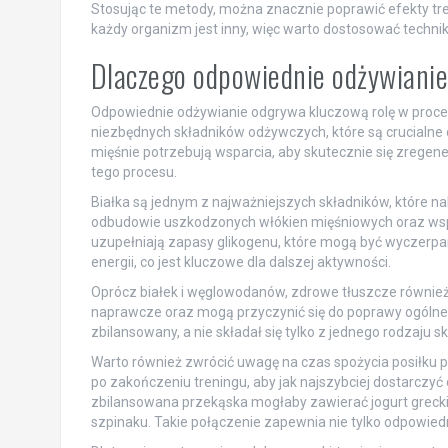
Stosując te metody, można znacznie poprawić efekty tren
każdy organizm jest inny, więc warto dostosować technik
Dlaczego odpowiednie odżywianie 
Odpowiednie odżywianie odgrywa kluczową rolę w proces
niezbędnych składników odżywczych, które są crucialne
mięśnie potrzebują wsparcia, aby skutecznie się zrege
tego procesu.
Białka są jednym z najważniejszych składników, które 
odbudowie uszkodzonych włókien mięśniowych oraz wspi
uzupełniają zapasy glikogenu, które mogą być wyczerpan
energii, co jest kluczowe dla dalszej aktywności.
Oprócz białek i węglowodanów, zdrowe tłuszcze również
naprawcze oraz mogą przyczynić się do poprawy ogólnego
zbilansowany, a nie składał się tylko z jednego rodzaju s
Warto również zwrócić uwagę na czas spożycia posiłku po
po zakończeniu treningu, aby jak najszybciej dostarczyć
zbilansowana przekąska mogłaby zawierać jogurt grecki
szpinaku. Takie połączenie zapewnia nie tylko odpowied