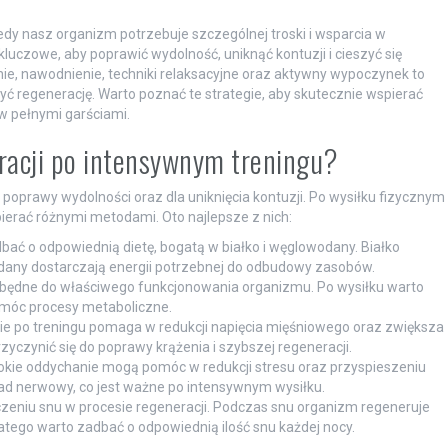
kiedy nasz organizm potrzebuje szczególnej troski i wsparcia w
luczowe, aby poprawić wydolność, uniknąć kontuzji i cieszyć się
ie, nawodnienie, techniki relaksacyjne oraz aktywny wypoczynek to
ć regenerację. Warto poznać te strategie, aby skutecznie wspierać
w pełnymi garściami.
eracji po intensywnym treningu?
 poprawy wydolności oraz dla uniknięcia kontuzji. Po wysiłku fizycznym
erać różnymi metodami. Oto najlepsze z nich:
bać o odpowiednią dietę, bogatą w białko i węglowodany. Białko
odany dostarczają energii potrzebnej do odbudowy zasobów.
zbędne do właściwego funkcjonowania organizmu. Po wysiłku warto
omóc procesy metaboliczne.
ie po treningu pomaga w redukcji napięcia mięśniowego oraz zwiększa
zyczynić się do poprawy krążenia i szybszej regeneracji.
bokie oddychanie mogą pomóc w redukcji stresu oraz przyspieszeniu
ład nerwowy, co jest ważne po intensywnym wysiłku.
eniu snu w procesie regeneracji. Podczas snu organizm regeneruje
atego warto zadbać o odpowiednią ilość snu każdej nocy.