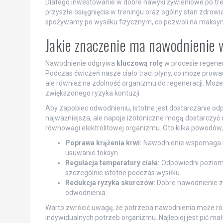
Dlatego inwestowanie w dobre nawyki żywieniowe po tre
przyszłe osiągnięcia w treningu oraz ogólny stan zdrowi
spożywamy po wysiłku fizycznym, co pozwoli na maksym
Jakie znaczenie ma nawodnienie 
Nawodnienie odgrywa
kluczową rolę
w procesie regener
Podczas ćwiczeń nasze ciało traci płyny, co może prowa
ale również na zdolność organizmu do regeneracji. Moż
zwiększonego ryzyka kontuzji.
Aby zapobiec odwodnieniu, istotne jest dostarczanie odpo
najważniejsza, ale napoje izotoniczne mogą dostarczyć 
równowagi elektrolitowej organizmu. Oto kilka powodów,
Poprawa krążenia krwi:
Nawodnienie wspomaga krą
usuwanie toksyn.
Regulacja temperatury ciała:
Odpowiedni poziom 
szczególnie istotne podczas wysiłku.
Redukcja ryzyka skurczów:
Dobre nawodnienie zm
odwodnienia.
Warto zwrócić uwagę, że potrzeba nawodnienia może różn
indywidualnych potrzeb organizmu. Najlepiej jest pić ma