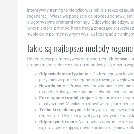
Intensywny trening to nie tylko wysiłek, ale także czas, 
regeneracji. Właściwe podejście do procesu odnowy jest k
długotrwałymi efektami treningu. Odpowiednie odżywian
tylko niektóre z metod, które mogą znacząco przyspieszy
swoje ciało po intensywnym wysiłku i czerpać z treningó
Jakie są najlepsze metody regen
Regeneracja po intensywnym treningu jest
kluczowa
dla
organizm potrzebuje czasu na odbudowę, co można wspi
Odpowiednie odżywianie
– Po treningu warto zad
przyspiesza proces regeneracji mięśni, a węglow
Nawodnienie
– Prawidłowe nawodnienie jest nie
uzupełnić płyny, aby zapobiec odwodnieniu i wsp
Rozciąganie i mobilizacja
– Regularne rozciągan
elastyczność. Mobilizacja stawów i mięśni może pr
Techniki relaksacyjne
– Medytacja, joga czy głę
regeneracji. Relaksacja wpływa pozytywnie na uk
Odpoczynek i sen
– Nie można zapomnieć o znacz
się oraz syntezują się nowe komórki mięśniowe, dl