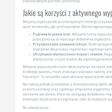
indywidualnych potrzeb i preferencji.
Jakie są korzyści z aktywnego w
Aktywny wypoczynek po intensywnym treningu przynosi w
sport amatorsko, jak i profesjonalnie. Wśród najważniej
Poprawa krążenia krwi.
Aktywne formy wypoczynku,
przyczynia się do lepszego dotlenienia organizm
Przyspieszenie usuwania toksyn.
Ruch sprzyja e
znaczenie dla procesu regeneracji i ogólnego sam
Utrzymanie elastyczności mięśni i stawów.
Regu
elastyczność, co jest istotne dla zapobiegania k
Aktywny wypoczynek może także wpłynąć na nasze samo
krótkiego spaceru, może znacząco poprawić nastrój, zr
fizycznym. To wszystko czyni aktywny wypoczynek idea
Nie należy jednak przesadzać z intensywnością takich a
poziomu kondycji oraz ogólnego zmęczenia organizmu.
ćwiczenia aerobowe, które nie obciążają dodatkowo mię
potencjał i skutecznie przygotować ciało do kolejnych w
No related posts.