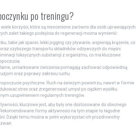
ypoczynku po treningu?
iele korzyści, które są nieocenione zarówno dla osób uprawiających
szych zalet takiego podejścia do regeneracji można wymienić:
 takie jak spacer, lekki jogging czy pływanie, wspierają krążenie, co
u oraz szybszego transportu składników odżywczych do mięśni.
liminacji toksycznych substancji z organizmu, co ma kluczowe
opoczucia.
larne, umiarkowane ćwiczenia pomagają zachować odpowiednią
ontuzjom oraz poprawy zakresu ruchu.
poczucie psychiczne. Ruch na świeżym powietrzu, nawet w formie
edukować stres oraz zregenerować umysł po ciężkim wysiłku
lnym uzupełnieniem regularnych treningów.
ktywności; kluczowe jest, aby były one dostosowane do obecnego
 Rekomendowane formy aktywności na tym etapie to łagodne
śni. Dzięki temu można w pełni wykorzystać ich prozdrowotny
yzwań.