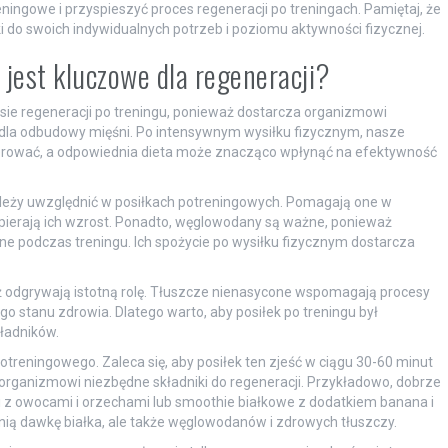
ingowe i przyspieszyć proces regeneracji po treningach. Pamiętaj, że
i do swoich indywidualnych potrzeb i poziomu aktywności fizycznej.
jest kluczowe dla regeneracji?
ie regeneracji po treningu, ponieważ dostarcza organizmowi
 dla odbudowy mięśni. Po intensywnym wysiłku fizycznym, nasze
nerować, a odpowiednia dieta może znacząco wpłynąć na efektywność
należy uwzględnić w posiłkach potreningowych. Pomagają one w
erają ich wzrost. Ponadto, węglowodany są ważne, ponieważ
e podczas treningu. Ich spożycie po wysiłku fizycznym dostarcza
 odgrywają istotną rolę. Tłuszcze nienasycone wspomagają procesy
 stanu zdrowia. Dlatego warto, aby posiłek po treningu był
kładników.
treningowego. Zaleca się, aby posiłek ten zjeść w ciągu 30-60 minut
 organizmowi niezbędne składniki do regeneracji. Przykładowo, dobrze
 z owocami i orzechami lub smoothie białkowe z dodatkiem banana i
nią dawkę białka, ale także węglowodanów i zdrowych tłuszczy.