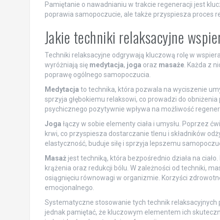
Pamiętanie o nawadnianiu w trakcie regeneracji jest klu
poprawia samopoczucie, ale także przyspiesza proces r
Jakie techniki relaksacyjne wspi
Techniki relaksacyjne odgrywają kluczową rolę w wspier
wyróżniają się
medytacja
,
joga
oraz
masaże
. Każda z n
poprawę ogólnego samopoczucia.
Medytacja
to technika, która pozwala na wyciszenie um
sprzyja głębokiemu relaksowi, co prowadzi do obniżenia
psychicznego pozytywnie wpływa na możliwość regenera
Joga
łączy w sobie elementy ciała i umysłu. Poprzez ć
krwi, co przyspiesza dostarczanie tlenu i składników od
elastyczność, buduje siłę i sprzyja lepszemu samopoczu
Masaż
jest techniką, która bezpośrednio działa na ciało
krążenia oraz redukcji bólu. W zależności od techniki, 
osiągnięciu równowagi w organizmie. Korzyści zdrowot
emocjonalnego.
Systematyczne stosowanie tych technik relaksacyjnych
jednak pamiętać, że kluczowym elementem ich skuteczn