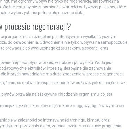
ningu ma ogromny wpływ nie tylko na regenerację, ale również na
a. Ważne jest, aby nie zapominać o wartości odżywczej posiłków, które
alne wykorzystanie potencjału naszego ciała.
w procesie regeneracji?
acji organizmu, szczególnie po intensywnym wysiłku fizycznym.
dzić do
odwodnienia
. Odwodnienie nie tylko wpływa na samopoczucie,
e to prowadzić do wydłużonego czasu rekonwalescencji oraz
wiedniej ilości płynów przed, w trakcie i po wysiłku. Woda jest
dodatkowych elektrolitów, które są niezbędne dla zachowania
 dla których nawodnienie ma duże znaczenie w procesie regeneracji:
żenie, co ułatwia transport składników odżywczych do mięśni oraz
płynów pozwala na efektywne chłodzenie organizmu, co jest
niejsza ryzyko skurczów mięśni, które mogą wystąpić w wyniku ich
ić się w zależności od intensywności treningu, klimatu oraz
łymi łykami przez cały dzień, zamiast czekać na uczucie pragnienia.