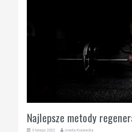
Najlepsze metody regener
3 lutego 2022
Jowita Krasiecka