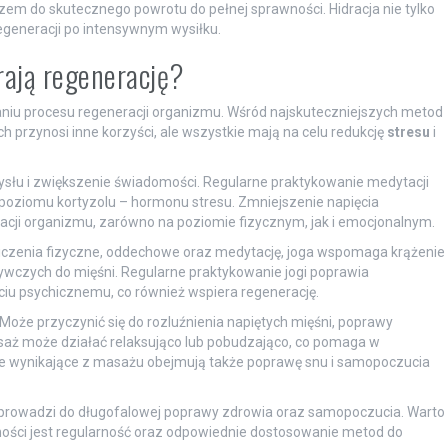
czem do skutecznego powrotu do pełnej sprawności. Hidracja nie tylko
egeneracji po intensywnym wysiłku.
erają regenerację?
aniu procesu regeneracji organizmu. Wśród najskuteczniejszych metod
ich przynosi inne korzyści, ale wszystkie mają na celu redukcję
stresu
i
ysłu i zwiększenie świadomości. Regularne praktykowanie medytacji
 poziomu kortyzolu – hormonu stresu. Zmniejszenie napięcia
cji organizmu, zarówno na poziomie fizycznym, jak i emocjonalnym.
wiczenia fizyczne, oddechowe oraz medytację, joga wspomaga krążenie
żywczych do mięśni. Regularne praktykowanie jogi poprawia
ciu psychicznemu, co również wspiera regenerację.
. Może przyczynić się do rozluźnienia napiętych mięśni, poprawy
masaż może działać relaksująco lub pobudzająco, co pomaga w
ne wynikające z masażu obejmują także poprawę snu i samopoczucia
 prowadzi do długofalowej poprawy zdrowia oraz samopoczucia. Warto
ości jest regularność oraz odpowiednie dostosowanie metod do