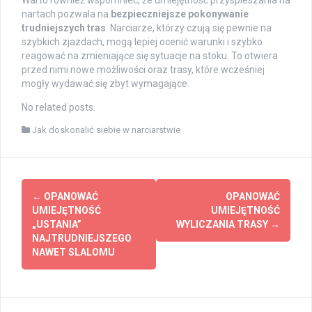
Warto również wspomnieć, że umiejętność przyspieszania na
nartach pozwala na
bezpieczniejsze pokonywanie
trudniejszych tras
. Narciarze, którzy czują się pewnie na
szybkich zjazdach, mogą lepiej ocenić warunki i szybko
reagować na zmieniające się sytuacje na stoku. To otwiera
przed nimi nowe możliwości oraz trasy, które wcześniej
mogły wydawać się zbyt wymagające.
No related posts.
Jak doskonalić siebie w narciarstwie
Post
←
OPANOWAĆ
OPANOWAĆ
navigation
UMIEJĘTNOŚĆ
UMIEJĘTNOŚĆ
„USTANIA”
WYLICZANIA TRASY
→
NAJTRUDNIEJSZEGO
NAWET SLALOMU