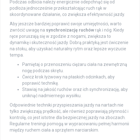
Podczas odbicia należy energicznie odepchnąć się od
podłoża jednocześnie przekształcając ruch rąk w
skoordynowane działanie, co zwiększa efektywność jazdy.
Aby jeszcze bardziej poprawić swoje umiejętności, warto
zwrócić uwagę na
synchronizację ruchów
rąk i nóg. Kiedy
ręce poruszają się w zgodzie z nogami, zwiększa to
dynamikę i skuteczność jazdy. Dobrą praktyką jest ćwiczenie
na stoku, aby uzyskać naturalny rytm oraz lepsze wyczucie
tempa.
Pamiętaj o przenoszeniu ciężaru ciała na zewnętrzną
nogę podczas skrętu.
Ćwicz krok łyżwowy na płaskich odcinkach, aby
poprawić technikę.
Stawiaj na jakość ruchów oraz ich synchronizację, aby
uniknąć nadmiernego wysiłku.
Odpowiednie techniki przyspieszania jazdy na nartach nie
tylko zwiększają prędkość, ale również poprawiają płynność i
kontrolę, co jest istotne dla bezpiecznej jazdy na zboczach.
Regularne treningi pomogą w wypracowaniu pełnej harmonii
między ruchem ciała a sprzętem narciarskim.