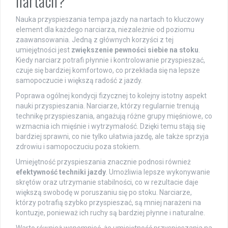
nartach?
Nauka przyspieszania tempa jazdy na nartach to kluczowy
element dla każdego narciarza, niezależnie od poziomu
zaawansowania. Jedną z głównych korzyści z tej
umiejętności jest
zwiększenie pewności siebie na stoku
.
Kiedy narciarz potrafi płynnie i kontrolowanie przyspieszać,
czuje się bardziej komfortowo, co przekłada się na lepsze
samopoczucie i większą radość z jazdy.
Poprawa ogólnej kondycji fizycznej to kolejny istotny aspekt
nauki przyspieszania. Narciarze, którzy regularnie trenują
technikę przyspieszania, angażują różne grupy mięśniowe, co
wzmacnia ich mięśnie i wytrzymałość. Dzięki temu stają się
bardziej sprawni, co nie tylko ułatwia jazdę, ale także sprzyja
zdrowiu i samopoczuciu poza stokiem.
Umiejętność przyspieszania znacznie podnosi również
efektywność techniki jazdy
. Umożliwia lepsze wykonywanie
skrętów oraz utrzymanie stabilności, co w rezultacie daje
większą swobodę w poruszaniu się po stoku. Narciarze,
którzy potrafią szybko przyspieszać, są mniej narażeni na
kontuzje, ponieważ ich ruchy są bardziej płynne i naturalne.