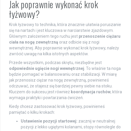
Jak poprawnie wykonać krok
łyżwowy?
Krok łyżwowy to technika, która znacznie ułatwia poruszanie
się na nartach i jest kluczowa w narciarstwie zjazdowym.
Głównym założeniem tego ruchu jest
przenoszenie ciężaru
ciała na nogę zewnętrzną
oraz odbicie się z nogi
wewnętrznej. Aby poprawnie wykonać krok łyżwowy, należy
zwrócić uwagę na kilka istotnych aspektów.
Przede wszystkim, podczas skrętu, niezbędne jest
odpowiednie ugięcie nogi wewnętrznej
. To właśnie ta noga
będzie pomagać w balansowaniu oraz stabilizacji. W miarę
jak przenosisz ciężar na nogę zewnętrzną, powinieneś
odczuwać, że stajesz się bardziej pewny siebie na stoku.
Kluczem do sukcesu jest również
koordynacja ruchów
, która
wymaga praktyki i powtarzania ćwiczeń.
Kiedy chcesz zastosować krok łyżwowy, powinieneś
pamiętać o kilku krokach:
Ustawienie pozycji startowej:
zacznij w neutralnej
pozycji z lekko ugiętymi kolanami, stopy równolegle do