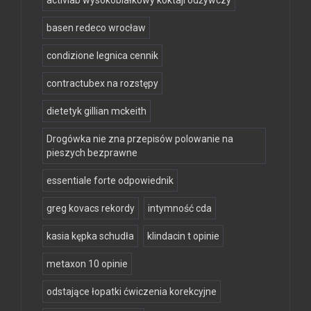
activlab wysokobiałkowy koktajl odżywczy
basen redeco wrocław
condizione legnica cennik
contractubex na rozstępy
dietetyk gillian mckeith
Drogówka nie zna przepisów polowanie na
pieszych bezprawne
essentiale forte odpowiednik
greg kovacs rekordy
intymność cda
kasia kępka schudła
klindacin t opinie
metaxon 10 opinie
odstające łopatki ćwiczenia korekcyjne