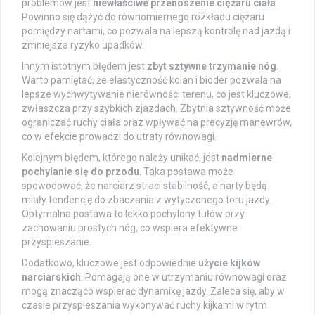
problemów jest
niewłaściwe przenoszenie ciężaru ciała
.
Powinno się dążyć do równomiernego rozkładu ciężaru
pomiędzy nartami, co pozwala na lepszą kontrolę nad jazdą i
zmniejsza ryzyko upadków.
Innym istotnym błędem jest
zbyt sztywne trzymanie nóg
.
Warto pamiętać, że elastyczność kolan i bioder pozwala na
lepsze wychwytywanie nierówności terenu, co jest kluczowe,
zwłaszcza przy szybkich zjazdach. Zbytnia sztywność może
ograniczać ruchy ciała oraz wpływać na precyzję manewrów,
co w efekcie prowadzi do utraty równowagi.
Kolejnym błędem, którego należy unikać, jest
nadmierne
pochylanie się do przodu
. Taka postawa może
spowodować, że narciarz straci stabilność, a narty będą
miały tendencję do zbaczania z wytyczonego toru jazdy.
Optymalna postawa to lekko pochylony tułów przy
zachowaniu prostych nóg, co wspiera efektywne
przyspieszanie.
Dodatkowo, kluczowe jest odpowiednie
użycie kijków
narciarskich
. Pomagają one w utrzymaniu równowagi oraz
mogą znacząco wspierać dynamikę jazdy. Zaleca się, aby w
czasie przyspieszania wykonywać ruchy kijkami w rytm