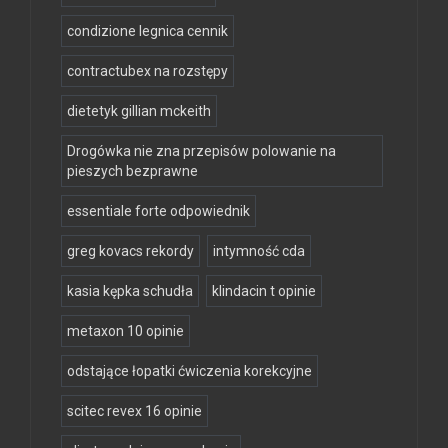
condizione legnica cennik
contractubex na rozstępy
dietetyk gillian mckeith
Drogówka nie zna przepisów polowanie na
pieszych bezprawne
essentiale forte odpowiednik
greg kovacs rekordy
intymność cda
kasia kępka schudła
klindacin t opinie
metaxon 10 opinie
odstające łopatki ćwiczenia korekcyjne
scitec revex 16 opinie