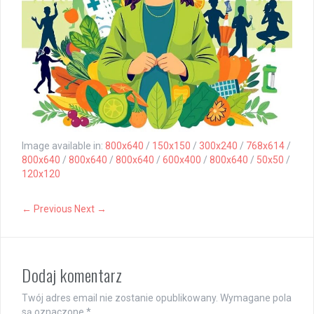
Image available in:
800x640
/
150x150
/
300x240
/
768x614
/
800x640
/
800x640
/
800x640
/
600x400
/
800x640
/
50x50
/
120x120
← Previous
Next →
Dodaj komentarz
Twój adres email nie zostanie opublikowany.
Wymagane pola
są oznaczone
*