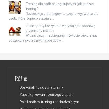
Trening dla osób początkujących: jak zacząć
trening?
Rozpoczęcie treningów to często wyzwanie dla
osób, które dopiero stawiają …
Jakie sporty korzystnie wpływają na poprawę
przemiany materii
W dzisiejszym zabieganym świecie wielu z nas
poszukuje skutecznych sposobów …
Różne
Doskonalimy skręt naturalny
Zapoczątkowanie ześlizgu z oporu
Rola kardio w treningu odchudzającym