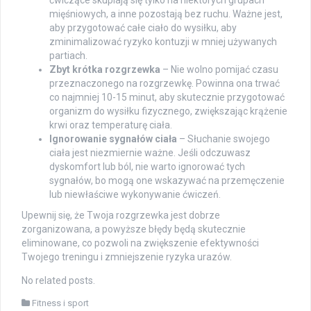
ćwiczące skupiają się tylko na niektórych grupach
mięśniowych, a inne pozostają bez ruchu. Ważne jest,
aby przygotować całe ciało do wysiłku, aby
zminimalizować ryzyko kontuzji w mniej używanych
partiach.
Zbyt krótka rozgrzewka
– Nie wolno pomijać czasu
przeznaczonego na rozgrzewkę. Powinna ona trwać
co najmniej 10-15 minut, aby skutecznie przygotować
organizm do wysiłku fizycznego, zwiększając krążenie
krwi oraz temperaturę ciała.
Ignorowanie sygnałów ciała
– Słuchanie swojego
ciała jest niezmiernie ważne. Jeśli odczuwasz
dyskomfort lub ból, nie warto ignorować tych
sygnałów, bo mogą one wskazywać na przemęczenie
lub niewłaściwe wykonywanie ćwiczeń.
Upewnij się, że Twoja rozgrzewka jest dobrze
zorganizowana, a powyższe błędy będą skutecznie
eliminowane, co pozwoli na zwiększenie efektywności
Twojego treningu i zmniejszenie ryzyka urazów.
No related posts.
Fitness i sport