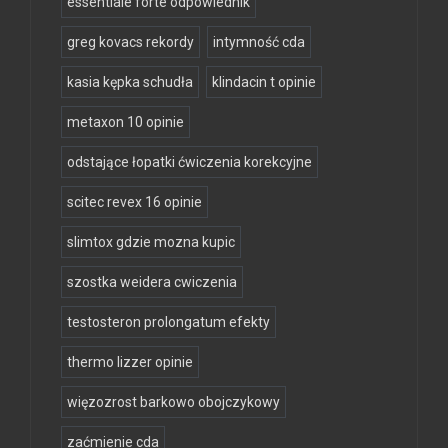
essentiale forte odpowiednik
greg kovacs rekordy
intymność cda
kasia kępka schudła
klindacin t opinie
metaxon 10 opinie
odstające łopatki ćwiczenia korekcyjne
scitec revex 16 opinie
slimtox gdzie mozna kupic
szostka weidera cwiczenia
testosteron prolongatum efekty
thermo lizzer opinie
więzozrost barkowo obojczykowy
zaćmienie cda