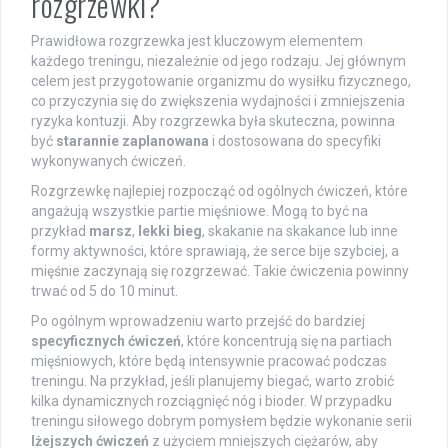
rozgrzewki?
Prawidłowa rozgrzewka jest kluczowym elementem
każdego treningu, niezależnie od jego rodzaju. Jej głównym
celem jest przygotowanie organizmu do wysiłku fizycznego,
co przyczynia się do zwiększenia wydajności i zmniejszenia
ryzyka kontuzji. Aby rozgrzewka była skuteczna, powinna
być
starannie zaplanowana
i dostosowana do specyfiki
wykonywanych ćwiczeń.
Rozgrzewkę najlepiej rozpocząć od ogólnych ćwiczeń, które
angażują wszystkie partie mięśniowe. Mogą to być na
przykład
marsz
,
lekki bieg
, skakanie na skakance lub inne
formy aktywności, które sprawiają, że serce bije szybciej, a
mięśnie zaczynają się rozgrzewać. Takie ćwiczenia powinny
trwać od 5 do 10 minut.
Po ogólnym wprowadzeniu warto przejść do bardziej
specyficznych ćwiczeń
, które koncentrują się na partiach
mięśniowych, które będą intensywnie pracować podczas
treningu. Na przykład, jeśli planujemy biegać, warto zrobić
kilka dynamicznych rozciągnięć nóg i bioder. W przypadku
treningu siłowego dobrym pomysłem będzie wykonanie serii
lżejszych ćwiczeń
z użyciem mniejszych ciężarów, aby