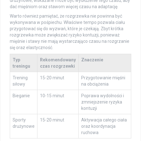
drużynowe, wskazane może być wydłużenie tego czasu, aby
dać mięśniom oraz stawom więcej czasu na adaptację.
Warto również pamiętać, że rozgrzewka nie powinna być
wykonywana w pośpiechu. Właściwe tempo pozwala ciału
przygotować się do wyzwań, które je czekają. Zbyt krótka
rozgrzewka może zwiększać ryzyko kontuzji, ponieważ
mięśnie i stawy nie mają wystarczająco czasu na rozgrzanie
się oraz elastyczność.
Typ
Rekomendowany
Znaczenie
treningu
czas rozgrzewki
Trening
15-20 minut
Przygotowanie mięśni
siłowy
na obciążenia
Bieganie
10-15 minut
Poprawa wydolności i
zmniejszenie ryzyka
kontuzji
Sporty
15-20 minut
Aktywacja całego ciała
drużynowe
oraz koordynacja
ruchowa