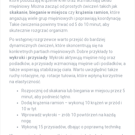
które pobudzają krążenie krwi oraz wzmacniają układ
mięśniowy. Można zacząć od prostych ćwiczeń takich jak
skakanie
,
bieganie w miejscu
czy
krążenia ramion
, które
angażują wiele grup mięśniowych i poprawiają koordynację.
Takie ćwiczenia powinny trwać od 5 do 10 minut, aby
skutecznie rozgrzać organizm.
Po wstępnej rozgrzewce warto przejść do bardziej
dynamicznych ćwiczeń, które skoncentrują się na
konkretnych partiach mięśniowych. Dobre przykłady to
wykroki
i
przysiady
. Wykroki aktywują mięśnie nóg oraz
pośladków, a przysiady wzmacniają mięśnie ud i pośladków, a
także wspierają stabilizację ciała. Warto uwzględnić także
ruchy rotacyjne, np. rotacje tułowia, które wpłyną korzystnie
na elastyczność.
Rozpocznij od skakania lub biegania w miejscu przez 5
minut, aby podnieść tętno.
Dodaj krążenia ramion – wykonuj 10 krążeń w przód i
10 w tył.
Wprowadź wykroki – zrób 10 powtórzeń na każdą
nogę.
Wykonaj 15 przysiadów, dbając o poprawną technikę.