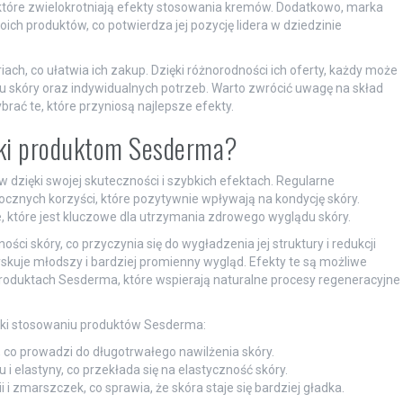
, które zwielokrotniają efekty stosowania kremów. Dodatkowo, marka
h produktów, co potwierdza jej pozycję lidera w dziedzinie
h, co ułatwia ich zakup. Dzięki różnorodności ich oferty, każdy może
pu skóry oraz indywidualnych potrzeb. Warto zwrócić uwagę na skład
ać te, które przyniosą najlepsze efekty.
ęki produktom Sesderma?
dzięki swojej skuteczności i szybkich efektach. Regularne
cznych korzyści, które pozytywnie wpływają na kondycję skóry.
 które jest kluczowe dla utrzymania zdrowego wyglądu skóry.
ci skóry, co przyczynia się do wygładzenia jej struktury i redukcji
kuje młodszy i bardziej promienny wygląd. Efekty te są możliwe
duktach Sesderma, które wspierają naturalne procesy regeneracyjne
ięki stosowaniu produktów Sesderma:
co prowadzi do długotrwałego nawilżenia skóry.
i elastyny, co przekłada się na elastyczność skóry.
 i zmarszczek, co sprawia, że skóra staje się bardziej gładka.