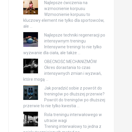
Najlepsze ćwiczenia na
wzmocnienie korpusu
Wzmocnienie korpusu to
kluczowy element nie tylko dla sportowców,
ale …
Najlepsze techniki regeneracji po
intensywnym treningu
Intensywne treningi to nie tylko
wyzwanie dla ciała, ale także …
OBECNOŚĆ MECHANIZMÓW
Okres dorastania to czas
intensywnych zmian i wyzwań,
które mogą …
Jak poradzić sobie z powrót do
treningów po dłuższej przerwie?
Powrót do treningów po dłuższej
przerwie to nie tylko kwestia …
Rola treningu interwałowego w
utracie wagi
Trening interwałowy to jedna z