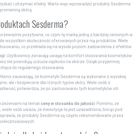
zyskać i utrzymać efekty. Warto więc wprowadzić produkty Sesderma
, promienną skórą.
produktach Sesderma?
zeważnie pozytywne, co czyni tę markę jedną z bardziej cenionych w
ede wszystkim skuteczność oferowanych przez nią produktów. Wiele
osowaniu, co przekłada się na wysoki poziom zadowolenia z efektów.
cji
. Użytkownicy zwracają uwagę na komfort stosowania kosmetyków
nież nie powodują uczucia ciężkości na skórze. Dzięki przyjemnej
 zachęca do regularnego stosowania.
Klienci zauważają, że kosmetyki Sesderma są wykonane z wysokiej
czne, ale i bezpieczne dla różnych typów skóry. Wiele osób z
ażliwość, potwierdza, że po zastosowaniu tych kosmetyków ich
strzeżeniami na temat
ceny w stosunku do jakości
. Pomimo, że
wiele osób uważa, że inwestycja ta jest uzasadniona, biorąc pod
ie sprawia, że produkty Sesderma są często rekomendowane przez
połecznościowych.