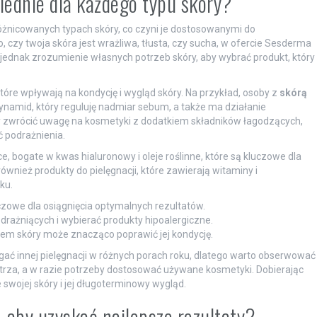
ednie dla każdego typu skóry?
żnicowanych typach skóry, co czyni je dostosowanymi do
 czy twoja skóra jest wrażliwa, tłusta, czy sucha, w ofercie Sesderma
jednak zrozumienie własnych potrzeb skóry, aby wybrać produkt, który
óre wpływają na kondycję i wygląd skóry. Na przykład, osoby z
skórą
namid, który reguluję nadmiar sebum, a także ma działanie
zwrócić uwagę na kosmetyki z dodatkiem składników łagodzących,
ć podrażnienia.
, bogate w kwas hialuronowy i oleje roślinne, które są kluczowe dla
ównież produkty do pielęgnacji, które zawierają witaminy i
ku.
zowe dla osiągnięcia optymalnych rezultatów.
drażniących i wybierać produkty hipoalergiczne.
em skóry może znacząco poprawić jej kondycję.
ać innej pielęgnacji w różnych porach roku, dlatego warto obserwować
etrza, a w razie potrzeby dostosować używane kosmetyki. Dobierając
wojej skóry i jej długoterminowy wygląd.
 aby uzyskać najlepsze rezultaty?