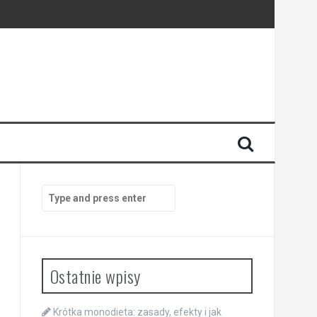
Search
for:
Ostatnie wpisy
Krótka monodieta: zasady, efekty i jak