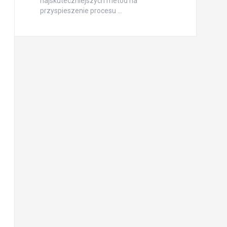
najskuteczniejszych metod na
przyspieszenie procesu …