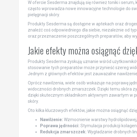
W ofercie Sesderma znajdują się również toniki i serum
często wprowadza nowe innowacyjne technologie do swoic
pielęgnacji skóry.
Produkty Sesderma są dostępne w aptekach oraz drogeriac
znaleźć coś odpowiedniego dla siebie, niezależnie od ty
oraz przeznaczenie poszczególnych preparatów, aby wybr
Jakie efekty można osiągnąć dzi
Produkty Sesderma zyskują uznanie wśród użytkowników 
stosowanie tych preparatów może przynieść szereg wido
Jednym z głównych efektów jest zauważalne nawilżenie,
Oprócz nawilżenia, wiele osób wskazuje na poprawę jędrnoś
widoczności drobnych zmarszczek. Dzięki temu skóra zys
dzięki skutecznym składnikom aktywnym zawartym w pro
skóry.
Oto kilka kluczowych efektów, jakie można osiągnąć dz
Nawilżenie:
Wzmocnienie warstwy hydrolipidowej, 
Poprawa jędrności:
Stymulacja produkcji kolagenu 
Redukcja zmarszczek:
Wygładzanie drobnych linii