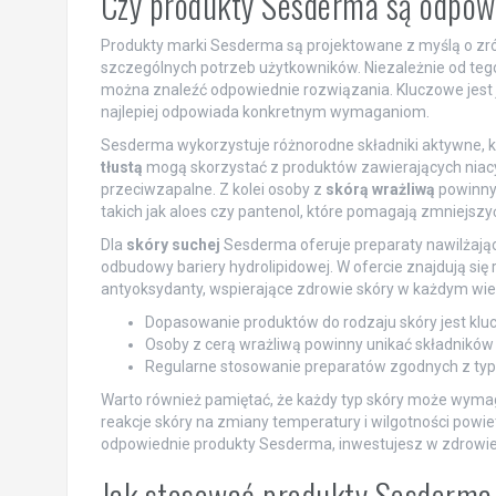
Czy produkty Sesderma są odpowi
Produkty marki Sesderma są projektowane z myślą o zró
szczególnych potrzeb użytkowników. Niezależnie od tego,
można znaleźć odpowiednie rozwiązania. Kluczowe jest 
najlepiej odpowiada konkretnym wymaganiom.
Sesderma wykorzystuje różnorodne składniki aktywne, kt
tłustą
mogą skorzystać z produktów zawierających niacy
przeciwzapalne. Z kolei osoby z
skórą wrażliwą
powinny 
takich jak aloes czy pantenol, które pomagają zmniejszy
Dla
skóry suchej
Sesderma oferuje preparaty nawilżające
odbudowy bariery hydrolipidowej. W ofercie znajdują się r
antyoksydanty, wspierające zdrowie skóry w każdym wie
Dopasowanie produktów do rodzaju skóry jest kluc
Osoby z cerą wrażliwą powinny unikać składników 
Regularne stosowanie preparatów zgodnych z typ
Warto również pamiętać, że każdy typ skóry może wymag
reakcje skóry na zmiany temperatury i wilgotności powi
odpowiednie produkty Sesderma, inwestujesz w zdrowie s
Jak stosować produkty Sesderma,