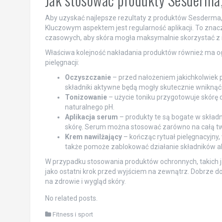
Aby uzyskać najlepsze rezultaty z produktów Sesderma, 
Kluczowym aspektem jest regularność aplikacji. To zn
czasowych, aby skóra mogła maksymalnie skorzystać z i
Właściwa kolejność nakładania produktów również ma og
pielęgnacji:
Oczyszczanie
– przed nałożeniem jakichkolwiek 
składniki aktywne będą mogły skutecznie wniknąć 
Tonizowanie
– użycie toniku przygotowuje skórę 
naturalnego pH.
Aplikacja serum
– produkty te są bogate w skład
skórę. Serum można stosować zarówno na całą twar
Krem nawilżający
– kończąc rytuał pielęgnacyjny, 
także pomoże zablokować działanie składników 
W przypadku stosowania produktów ochronnych, takich jak
jako ostatni krok przed wyjściem na zewnątrz. Dobrze d
na zdrowie i wygląd skóry.
No related posts.
Fitness i sport