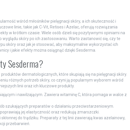
rność wśród miłośników pielęgnacji skóry, a ich skuteczność i
owe linie, takie jak C-Vit, Retises i Azelac, oferują rozwiązania
kty w krótkim czasie. Wiele osób dzieli się pozytywnymi opiniami na
 wyglądu skóry po ich zastosowaniu. Warto zastanowić się, czy te
pu skóry oraz jak je stosować, aby maksymalnie wykorzystać ich
wnicy i jakie efekty można osiągnąć dzięki Sesderma.
ukty Sesderma?
roduktów dermatologicznych, które skupiają się na pielęgnacji skóry.
jeniu różnych potrzeb skóry, co czyni ją popularnym wyborem wśród
ejszych linii oraz ich kluczowe produkty.
niającym i nawilżającym. Zawiera witaminę C, która pomaga w walce z
 osób szukających preparatów o działaniu przeciwstarzeniowym.
poprawiają jej elastyczność oraz redukują zmarszczki.
kłonnej do trądziku. Preparaty z tej linii zawierają kwas azelainowy,
cji przebarwień.