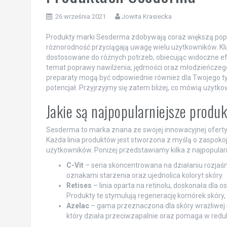
26 września 2021
Jowita Krasiecka
Produkty marki Sesderma zdobywają coraz większą popula
różnorodność przyciągają uwagę wielu użytkowników. Klucz
dostosowane do różnych potrzeb, obiecując widoczne efe
temat poprawy nawilżenia, jędrności oraz młodzieńczego
preparaty mogą być odpowiednie również dla Twojego ty
potencjał. Przyjrzyjmy się zatem bliżej, co mówią użytko
Jakie są najpopularniejsze prod
Sesderma to marka znana ze swojej innowacyjnej oferty p
Każda linia produktów jest stworzona z myślą o zaspoko
użytkowników. Poniżej przedstawiamy kilka z najpopularni
C-Vit
– seria skoncentrowana na działaniu rozjaś
oznakami starzenia oraz ujednolica koloryt skóry.
Retises
– linia oparta na retinolu, doskonała dla
Produkty te stymulują regenerację komórek skóry, 
Azelac
– gama przeznaczona dla skóry wrażliwej i s
który działa przeciwzapalnie oraz pomaga w reduk