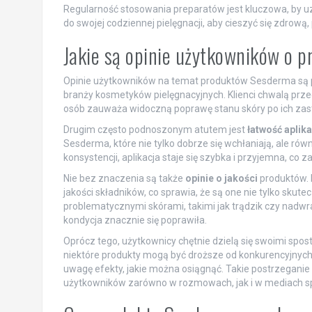
Regularność stosowania preparatów jest kluczowa, by u
do swojej codziennej pielęgnacji, aby cieszyć się zdrową
Jakie są opinie użytkowników o 
Opinie użytkowników na temat produktów Sesderma są pr
branży kosmetyków pielęgnacyjnych. Klienci chwalą prz
osób zauważa widoczną poprawę stanu skóry po ich zast
Drugim często podnoszonym atutem jest
łatwość aplika
Sesderma, które nie tylko dobrze się wchłaniają, ale rów
konsystencji, aplikacja staje się szybka i przyjemna, co
Nie bez znaczenia są także
opinie o jakości
produktów. 
jakości składników, co sprawia, że są one nie tylko skute
problematycznymi skórami, takimi jak trądzik czy nadwr
kondycja znacznie się poprawiła.
Oprócz tego, użytkownicy chętnie dzielą się swoimi spo
niektóre produkty mogą być droższe od konkurencyjnych, 
uwagę efekty, jakie można osiągnąć. Takie postrzegan
użytkowników zarówno w rozmowach, jak i w mediach s