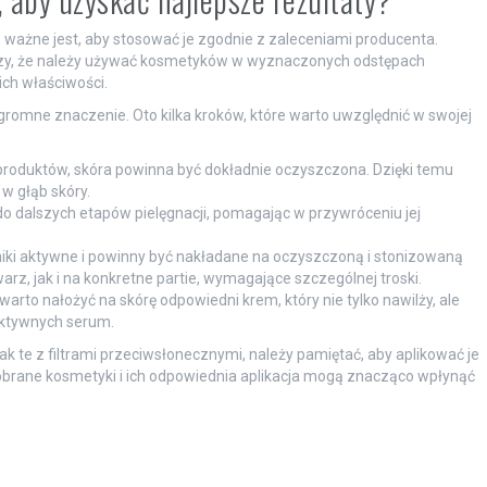
ważne jest, aby stosować je zgodnie z zaleceniami producenta.
aczy, że należy używać kosmetyków w wyznaczonych odstępach
ch właściwości.
romne znaczenie. Oto kilka kroków, które warto uwzględnić w swojej
produktów, skóra powinna być dokładnie oczyszczona. Dzięki temu
w głąb skóry.
do dalszych etapów pielęgnacji, pomagając w przywróceniu jej
niki aktywne i powinny być nakładane na oczyszczoną i stonizowaną
z, jak i na konkretne partie, wymagające szczególnej troski.
warto nałożyć na skórę odpowiedni krem, który nie tylko nawilży, ale
aktywnych serum.
 te z filtrami przeciwsłonecznymi, należy pamiętać, aby aplikować je
obrane kosmetyki i ich odpowiednia aplikacja mogą znacząco wpłynąć