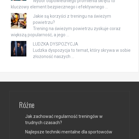
Wybór odpowiedniego promienia skrętu to
kluczowy element bezpiecznego i efektywnego …
Jakie są korzyści z treningu na świeżym
powietrzu?
Trening na świeżym powietrzu zyskuje coraz
większą popularność, a jego …
LUDZKA DYSPOZYCJA
Ludzka dyspozycja to temat, który skrywa w sobie
złożoność naszych …
Różne
Jak zachować regularność treningów w
trudnych czasach?
Najlepsze techniki mentalne dla sportowców