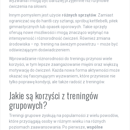
wyzwania i mogą być bardziej przyjemne niż rutynowe
ćwiczenia na siłowni.
Innym pomysłem jest użycie
różnych sprzętów
. Zamiast
ograniczać się do hantli czy sztangi, spróbuj kettlebelli, piłek
gimnastycznych lub opasek oporowych. Takie sprzęty
oferują nowe możliwości i mogą znacząco wpłynąć na
intensywność i różnorodność ćwiczeń. Również zmiana
środowiska – np. trening na świeżym powietrzu – może być
odświeżającym doświadczeniem.
Wprowadzanie różnorodności do treningu przynosi wiele
korzyści, w tym lepsze zaangażowanie mięśni oraz większą
motywację do ćwiczeń. Każda nowa forma aktywności może
okazać się fascynującym wyzwaniem, które przyniesie nie
tylko poprawę kondycji, ale także radość z treningów.
Jakie są korzyści z treningów
grupowych?
Treningi grupowe zyskują na popularności z wielu powodów,
które przyciągają osoby w różnym wieku i na różnych
poziomach zaawansowania. Po pierwsze,
wspólne