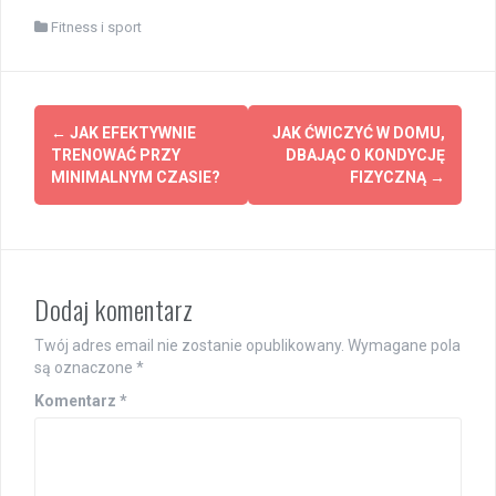
Fitness i sport
Post
←
JAK EFEKTYWNIE
JAK ĆWICZYĆ W DOMU,
navigation
TRENOWAĆ PRZY
DBAJĄC O KONDYCJĘ
MINIMALNYM CZASIE?
FIZYCZNĄ
→
Dodaj komentarz
Twój adres email nie zostanie opublikowany.
Wymagane pola
są oznaczone
*
Komentarz
*