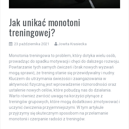
Jak unikać monotoni
treningowej?
23 października 2021
Jowita Krasiecka
Monotonia treningowa to problem, który dotyka wielu osób,
prowadząc do spadku motywacji i chęci do dalszego rozwoju.
Powtarzanie tych samych ćwiczeń i brak nowych wyzwań
mogą sprawić, że trening stanie się przewidywalny i nudny.
Kluczem do utrzymania świeżości i zaangażowania w
aktywność fizyczną jest wprowadzenie różnorodności oraz
ustalenie nowych celów, które pobudzą nas do działania.
Warto również zwrócić uwagę na korzyści płynące z
treningów grupowych, które mogą dodatkowo zmotywować i
uczynić ćwiczenia przyjemniejszymi. W tym artykule
przyjrzymy się skutecznym sposobom na przełamanie
monotonii i czerpanie radości z treningów.