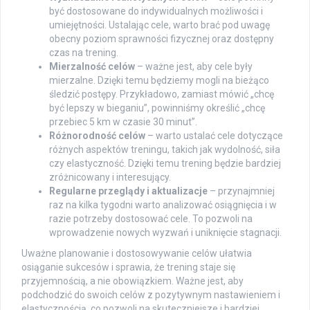
być dostosowane do indywidualnych możliwości i
umiejętności. Ustalając cele, warto brać pod uwagę
obecny poziom sprawności fizycznej oraz dostępny
czas na trening.
Mierzalność celów
– ważne jest, aby cele były
mierzalne. Dzięki temu będziemy mogli na bieżąco
śledzić postępy. Przykładowo, zamiast mówić „chcę
być lepszy w bieganiu”, powinniśmy określić „chcę
przebiec 5 km w czasie 30 minut”.
Różnorodność celów
– warto ustalać cele dotyczące
różnych aspektów treningu, takich jak wydolność, siła
czy elastyczność. Dzięki temu trening będzie bardziej
zróżnicowany i interesujący.
Regularne przeglądy i aktualizacje
– przynajmniej
raz na kilka tygodni warto analizować osiągnięcia i w
razie potrzeby dostosować cele. To pozwoli na
wprowadzenie nowych wyzwań i uniknięcie stagnacji.
Uważne planowanie i dostosowywanie celów ułatwia
osiąganie sukcesów i sprawia, że trening staje się
przyjemnością, a nie obowiązkiem. Ważne jest, aby
podchodzić do swoich celów z pozytywnym nastawieniem i
elastycznością, co pozwoli na skuteczniejsze i bardziej