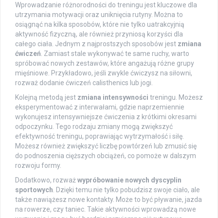
Wprowadzanie różnorodności do treningu jest kluczowe dla
utrzymania motywacji oraz uniknięcia rutyny. Można to
osiągnąć na kilka sposobów, które nie tylko uatrakcyjnią
aktywność fizyczną, ale również przyniosą korzyści dla
całego ciała. Jednym z najprostszych sposobów jest
zmiana
ćwiczeń
. Zamiast stale wykonywać te same ruchy, warto
spróbować nowych zestawów, które angażują różne grupy
mięśniowe. Przykładowo, jeśli zwykle ćwiczysz na siłowni,
rozważ dodanie ćwiczeń calisthenics lub jogi.
Kolejną metodą jest
zmiana intensywności
treningu. Możesz
eksperymentować z interwałami, gdzie naprzemiennie
wykonujesz intensywniejsze ćwiczenia z krótkimi okresami
odpoczynku. Tego rodzaju zmiany mogą zwiększyć
efektywność treningu, poprawiając wytrzymałość i siłę.
Możesz również zwiększyć liczbę powtórzeń lub zmusić się
do podnoszenia cięższych obciążeń, co pomoże w dalszym
rozwoju formy.
Dodatkowo, rozważ
wypróbowanie nowych dyscyplin
sportowych
. Dzięki temu nie tylko pobudzisz swoje ciało, ale
także nawiążesz nowe kontakty. Może to być pływanie, jazda
na rowerze, czy taniec. Takie aktywności wprowadzą nowe