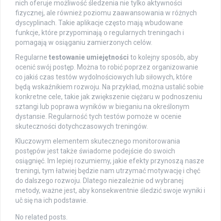
nich oferuje możliwość śledzenia nie tylko aktywności
fizycznej, ale również poziomu zaawansowania w różnych
dyscyplinach. Takie aplikacje często mają wbudowane
funkcje, które przypominają o regularnych treningach i
pomagają w osiąganiu zamierzonych celów.
Regularne
testowanie umiejętności
to kolejny sposób, aby
ocenić swój postęp. Można to robić poprzez organizowanie
co jakiś czas testów wydolnościowych lub siłowych, które
będą wskaźnikiem rozwoju. Na przykład, można ustalić sobie
konkretne cele, takie jak zwiększenie ciężaru w podnoszeniu
sztangi lub poprawa wyników w bieganiu na określonym
dystansie. Regularność tych testów pomoże w ocenie
skuteczności dotychczasowych treningów.
Kluczowym elementem skutecznego monitorowania
postępów jest także świadome podejście do swoich
osiągnięć. Im lepiej rozumiemy, jakie efekty przynoszą nasze
treningi, tym łatwiej będzie nam utrzymać motywację i chęć
do dalszego rozwoju. Dlatego niezależnie od wybranej
metody, ważne jest, aby konsekwentnie śledzić swoje wyniki i
uč się na ich podstawie.
No related posts.