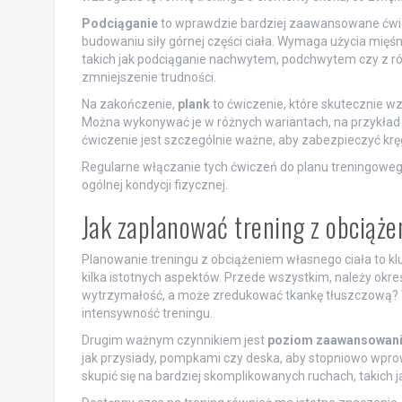
Podciąganie
to wprawdzie bardziej zaawansowane ćwicz
budowaniu siły górnej części ciała. Wymaga użycia mięśn
takich jak podciąganie nachwytem, podchwytem czy z r
zmniejszenie trudności.
Na zakończenie,
plank
to ćwiczenie, które skutecznie wz
Można wykonywać je w różnych wariantach, na przykład
ćwiczenie jest szczególnie ważne, aby zabezpieczyć krę
Regularne włączanie tych ćwiczeń do planu treningoweg
ogólnej kondycji fizycznej.
Jak zaplanować trening z obciąż
Planowanie treningu z obciążeniem własnego ciała to k
kilka istotnych aspektów. Przede wszystkim, należy okre
wytrzymałość, a może zredukować tkankę tłuszczową?
intensywność treningu.
Drugim ważnym czynnikiem jest
poziom zaawansowan
jak przysiady, pompkami czy deska, aby stopniowo wpr
skupić się na bardziej skomplikowanych ruchach, takich 