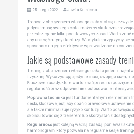
25 lutego 2022
Jowita Krasiecka
Trening z obciążeniem własnego ciała stał się niezwyk
jedynie masę swojego ciała, możemy skutecznie rozwijać 
przestrzeganie kilku podstawowych zasad. Warto znać na
aby uniknąć rutyny i kontuzji. W artykule przyjrzymy się 
sposobom na jego efektywne wprowadzenie do codzienn
Jakie są podstawowe zasady tren
Trening z obciążeniem własnego ciała to jeden z najłat
fizycznej. Wykorzystując jedynie masę swojego ciała, m
Kluczowe zasady, które warto znać przed rozpoczęciem
regularność oraz odpowiednie dostosowanie intensywno
Poprawna technika
jest fundamentalnym elementem tren
deski, kluczowe jest, aby dbać o prawidłowe ustawienie 
ale także minimalizuje ryzyko kontuzji. Warto poświęcić
skonsultować się z trenerem lub skorzystać z dostępnyc
Regularność
jest kolejną ważną zasadą, ponieważ skutec
harmonogram, który pozwala na regularne sesje trening