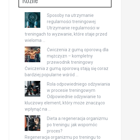
Sposoby na utrzymanie
regularności treningowej
Utrzymanie regularności w
treningach to wyzwanie, które staje przed
wieloma …
Ćwiczenia z gumą oporową dla
mężczyzn – kompletny
przewodnik treningowy
Ćwiczenia z gumą oporową stają się coraz
bardziej popularne wśród …
Rola odpowiedniego odżywiania
w procesie treningowym
Odpowiednie odżywianie to
kluczowy element, który może znacząco
wpłynąć na …
Dieta a regeneracja organizmu
po treningu: jak wspomóc
proces?
Regeneracja organizmu po treningu to