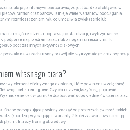
enie, ale jego intensywność sprawia, że jest bardzo efektywne w
i pleców, ramion oraz barków. Istnieje wiele wariantów podciągania,
óżnym rozmieszczeniem rąk, co umożliwia zwiększenie lub
macnia mięśnie rdzenia, poprawiając stabilizację i wytrzymałość.
 w podporze na przedramionach lub z nogami uniesionymi. To
gosłup podczas innych aktywności siłowych.
o pozwala na wszechstronny rozwój siły, wytrzymałości oraz poprawę
eniem własnego ciała?
luczowy element efektywnego działania, który powinien uwzględniać
ślić swoje
cele treningowe
. Czy chcesz zwiększyć siłę, poprawić
 Wyznaczenie celów pomoże dostosować odpowiednie ćwiczenia oraz
ia
. Osoby początkujące powinny zacząć od prostszych ćwiczeń, takich
owadzać bardziej wymagające warianty. Z kolei zaawansowani mogą
jak plyometria czy trening obwodowy.