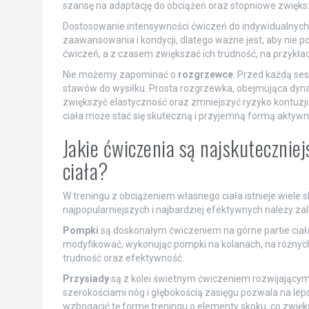
szansę na adaptację do obciążeń oraz stopniowe zwiększ
Dostosowanie intensywności ćwiczeń do indywidualnych
zaawansowania i kondycji, dlatego ważne jest, aby nie 
ćwiczeń, a z czasem zwiększać ich trudność, na przykład
Nie możemy zapominać o
rozgrzewce
. Przed każdą ses
stawów do wysiłku. Prosta rozgrzewka, obejmująca dyn
zwiększyć elastyczność oraz zmniejszyć ryzyko kontuz
ciała może stać się skuteczną i przyjemną formą aktywno
Jakie ćwiczenia są najskutecznie
ciała?
W treningu z obciążeniem własnego ciała istnieje wiele
najpopularniejszych i najbardziej efektywnych należy za
Pompki
są doskonałym ćwiczeniem na górne partie ciała.
modyfikować, wykonując pompki na kolanach, na różnych
trudność oraz efektywność.
Przysiady
są z kolei świetnym ćwiczeniem rozwijający
szerokościami nóg i głębokością zasięgu pozwala na l
wzbogacić tę formę treningu o elementy skoku, co zwięk