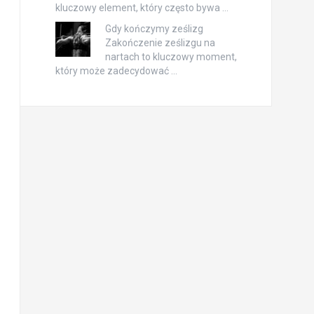
kluczowy element, który często bywa …
Gdy kończymy ześlizg
Zakończenie ześlizgu na
nartach to kluczowy moment,
który może zadecydować …