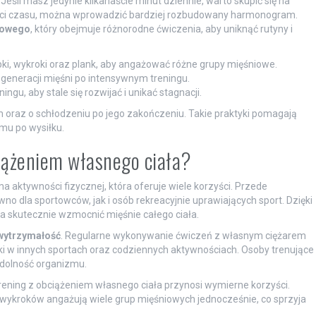
eśli masz jedynie kilkanaście minut dziennie, warto skupić się na
 ilości czasu, można wprowadzić bardziej rozbudowany harmonogram.
gowego
, który obejmuje różnorodne ćwiczenia, aby uniknąć rutyny i
pki, wykroki oraz plank, aby angażować różne grupy mięśniowe.
egeneracji mięśni po intensywnym treningu.
gu, aby stale się rozwijać i unikać stagnacji.
 oraz o schłodzeniu po jego zakończeniu. Takie praktyki pomagają
mu po wysiłku.
bciążeniem własnego ciała?
 aktywności fizycznej, która oferuje wiele korzyści. Przede
ówno dla sportowców, jak i osób rekreacyjnie uprawiających sport. Dzięki
a skutecznie wzmocnić mięśnie całego ciała.
wytrzymałość
. Regularne wykonywanie ćwiczeń z własnym ciężarem
iki w innych sportach oraz codziennych aktywnościach. Osoby trenujące
ydolność organizmu.
trening z obciążeniem własnego ciała przynosi wymierne korzyści.
y wykroków angażują wiele grup mięśniowych jednocześnie, co sprzyja