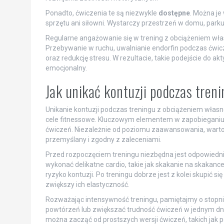
Ponadto, ćwiczenia te są niezwykle
dostępne
. Można je
sprzętu ani siłowni. Wystarczy przestrzeń w domu, park
Regularne angażowanie się w trening z obciążeniem wł
Przebywanie w ruchu, uwalnianie endorfin podczas ćwi
oraz redukcję stresu. W rezultacie, takie podejście do ak
emocjonalny.
Jak unikać kontuzji podczas tren
Unikanie kontuzji podczas treningu z obciążeniem własn
cele fitnessowe. Kluczowym elementem w zapobieganiu
ćwiczeń. Niezależnie od poziomu zaawansowania, warto
przemyślany i zgodny z zaleceniami.
Przed rozpoczęciem treningu niezbędna jest odpowiedn
wykonać delikatne cardio, takie jak skakanie na skakance
ryzyko kontuzji. Po treningu dobrze jest z kolei skupić si
zwiększy ich elastyczność.
Rozważając intensywność treningu, pamiętajmy o stopn
powtórzeń lub zwiększać trudność ćwiczeń w jednym dniu
można zacząć od prostszych wersji ćwiczeń, takich jak 