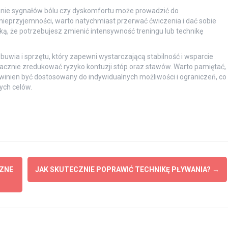
wanie sygnałów bólu czy dyskomfortu może prowadzić do
 nieprzyjemności, warto natychmiast przerwać ćwiczenia i dać sobie
ą, że potrzebujesz zmienić intensywność treningu lub technikę
wia i sprzętu, który zapewni wystarczającą stabilność i wsparcie
acznie zredukować ryzyko kontuzji stóp oraz stawów. Warto pamiętać,
winien być dostosowany do indywidualnych możliwości i ograniczeń, co
ych celów.
CZNE
JAK SKUTECZNIE POPRAWIĆ TECHNIKĘ PŁYWANIA?
→