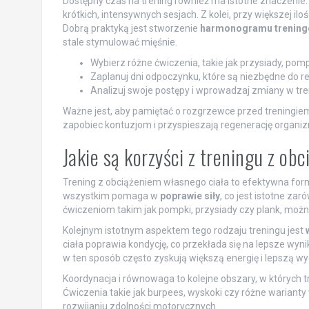
Dostępny czas na trening również ma istotne znaczenie. J
krótkich, intensywnych sesjach. Z kolei, przy większej
Dobrą praktyką jest stworzenie
harmonogramu trenin
stale stymulować mięśnie.
Wybierz różne ćwiczenia, takie jak przysiady, pom
Zaplanuj dni odpoczynku, które są niezbędne do r
Analizuj swoje postępy i wprowadzaj zmiany w trenin
Ważne jest, aby pamiętać o rozgrzewce przed treningiem
zapobiec kontuzjom i przyspieszają regenerację organiz
Jakie są korzyści z treningu z o
Trening z obciążeniem własnego ciała to efektywna forma
wszystkim pomaga w
poprawie siły
, co jest istotne zar
ćwiczeniom takim jak pompki, przysiady czy plank, możn
Kolejnym istotnym aspektem tego rodzaju treningu jest
ciała poprawia kondycję, co przekłada się na lepsze wyn
w ten sposób często zyskują większą energię i lepszą w
Koordynacja i równowaga to kolejne obszary, w których 
Ćwiczenia takie jak burpees, wyskoki czy różne wariant
rozwijaniu zdolności motorycznych.