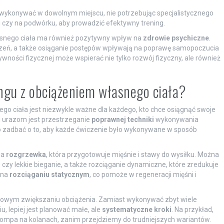
 wykonywać w dowolnym miejscu, nie potrzebując specjalistycznego
u czy na podwórku, aby prowadzić efektywny trening.
asnego ciała ma również pozytywny wpływ na
zdrowie psychiczne
.
czeń, a także osiąganie postępów wpływają na poprawę samopoczucia
tywności fizycznej może wspierać nie tylko rozwój fizyczny, ale również
ingu z obciążeniem własnego ciała?
ego ciała jest niezwykle ważne dla każdego, kto chce osiągnąć swoje
 urazom jest przestrzeganie
poprawnej techniki
wykonywania
 zadbać o to, aby każde ćwiczenie było wykonywane w sposób
ia
rozgrzewka
, która przygotowuje mięśnie i stawy do wysiłku. Można
 czy lekkie bieganie, a także rozciąganie dynamiczne, które zredukuje
ę na
rozciąganiu statycznym
, co pomoże w regeneracji mięśni i
iowym zwiększaniu obciążenia. Zamiast wykonywać zbyt wiele
, lepiej jest planować małe, ale
systematyczne kroki
. Na przykład,
pompa na kolanach, zanim przejdziemy do trudniejszych wariantów.