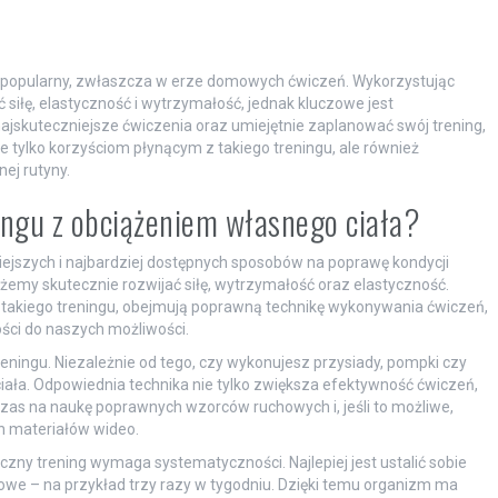
le popularny, zwłaszcza w erze domowych ćwiczeń. Wykorzystując
siłę, elastyczność i wytrzymałość, jednak kluczowe jest
jskuteczniejsze ćwiczenia oraz umiejętnie zaplanować swój trening,
nie tylko korzyściom płynącym z takiego treningu, ale również
ej rutyny.
ingu z obciążeniem własnego ciała?
wiejszych i najbardziej dostępnych sposobów na poprawę kondycji
ożemy skutecznie rozwijać siłę, wytrzymałość oraz elastyczność.
 takiego treningu, obejmują poprawną technikę wykonywania ćwiczeń,
ści do naszych możliwości.
ingu. Niezależnie od tego, czy wykonujesz przysiady, pompki czy
ciała. Odpowiednia technika nie tylko zwiększa efektywność ćwiczeń,
 czas na naukę poprawnych wzorców ruchowych i, jeśli to możliwe,
h materiałów wideo.
zny trening wymaga systematyczności. Najlepiej jest ustalić sobie
owe – na przykład trzy razy w tygodniu. Dzięki temu organizm ma