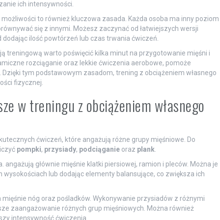
anie ich intensywności.
 możliwości to również kluczowa zasada. Każda osoba ma inny poziom
porównywać się z innymi. Możesz zaczynać od łatwiejszych wersji
 dodając ilość powtórzeń lub czas trwania ćwiczeń.
ją treningową warto poświęcić kilka minut na przygotowanie mięśni i
amiczne rozciąganie oraz lekkie ćwiczenia aerobowe, pomoże
ji. Dzięki tym podstawowym zasadom, trening z obciążeniem własnego
ści fizycznej.
jsze w treningu z obciążeniem własnego
 skutecznych ćwiczeń, które angażują różne grupy mięśniowe. Do
liczyć
pompki
,
przysiady
,
podciąganie
oraz
plank
.
 angażują głównie mięśnie klatki piersiowej, ramion i pleców. Można je
 wysokościach lub dodając elementy balansujące, co zwiększa ich
m mięśnie nóg oraz pośladków. Wykonywanie przysiadów z różnymi
epsze zaangażowanie różnych grup mięśniowych. Można również
szy intensywność ćwiczenia.