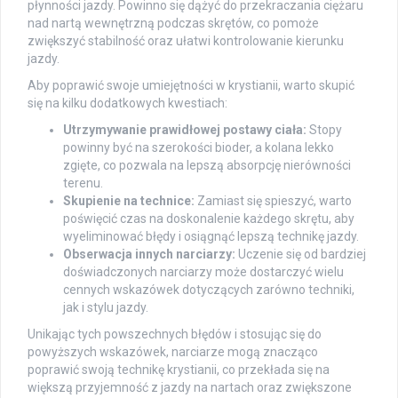
płynności jazdy. Powinno się dążyć do przekraczania ciężaru
nad nartą wewnętrzną podczas skrętów, co pomoże
zwiększyć stabilność oraz ułatwi kontrolowanie kierunku
jazdy.
Aby poprawić swoje umiejętności w krystianii, warto skupić
się na kilku dodatkowych kwestiach:
Utrzymywanie prawidłowej postawy ciała:
Stopy
powinny być na szerokości bioder, a kolana lekko
zgięte, co pozwala na lepszą absorpcję nierówności
terenu.
Skupienie na technice:
Zamiast się spieszyć, warto
poświęcić czas na doskonalenie każdego skrętu, aby
wyeliminować błędy i osiągnąć lepszą technikę jazdy.
Obserwacja innych narciarzy:
Uczenie się od bardziej
doświadczonych narciarzy może dostarczyć wielu
cennych wskazówek dotyczących zarówno techniki,
jak i stylu jazdy.
Unikając tych powszechnych błędów i stosując się do
powyższych wskazówek, narciarze mogą znacząco
poprawić swoją technikę krystianii, co przekłada się na
większą przyjemność z jazdy na nartach oraz zwiększone