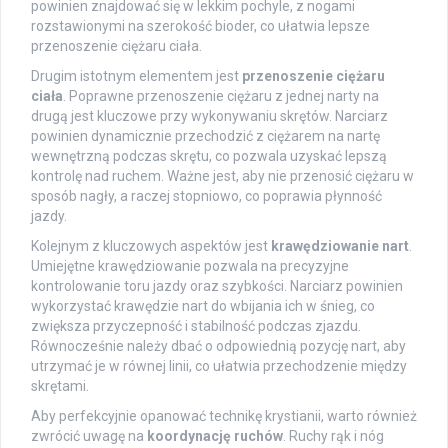
powinien znajdować się w lekkim pochyle, z nogami
rozstawionymi na szerokość bioder, co ułatwia lepsze
przenoszenie ciężaru ciała.
Drugim istotnym elementem jest
przenoszenie ciężaru
ciała
. Poprawne przenoszenie ciężaru z jednej narty na
drugą jest kluczowe przy wykonywaniu skrętów. Narciarz
powinien dynamicznie przechodzić z ciężarem na nartę
wewnętrzną podczas skrętu, co pozwala uzyskać lepszą
kontrolę nad ruchem. Ważne jest, aby nie przenosić ciężaru w
sposób nagły, a raczej stopniowo, co poprawia płynność
jazdy.
Kolejnym z kluczowych aspektów jest
krawędziowanie nart
.
Umiejętne krawędziowanie pozwala na precyzyjne
kontrolowanie toru jazdy oraz szybkości. Narciarz powinien
wykorzystać krawędzie nart do wbijania ich w śnieg, co
zwiększa przyczepność i stabilność podczas zjazdu.
Równocześnie należy dbać o odpowiednią pozycję nart, aby
utrzymać je w równej linii, co ułatwia przechodzenie między
skrętami.
Aby perfekcyjnie opanować technikę krystianii, warto również
zwrócić uwagę na
koordynację ruchów
. Ruchy rąk i nóg