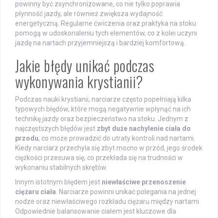
powinny być zsynchronizowane, co nie tylko poprawia
płynność jazdy, ale również zwiększa wydajność
energetyczną. Regularne ćwiczenia oraz praktyka na stoku
pomogą w udoskonaleniu tych elementów, co z kolei uczyni
jazdę na nartach przyjemniejszą i bardziej komfortową.
Jakie błędy unikać podczas
wykonywania krystianii?
Podczas nauki krystianii, narciarze często popełniają kilka
typowych błędów, które mogą negatywnie wpłynąć na ich
technikę jazdy oraz bezpieczeństwo na stoku. Jednym z
najczęstszych błędów jest
zbyt duże nachylenie ciała do
przodu
, co może prowadzić do utraty kontroli nad nartami.
Kiedy narciarz przechyla się zbyt mocno w przód, jego środek
ciężkości przesuwa się, co przekłada się na trudności w
wykonaniu stabilnych skrętów.
Innym istotnym błędem jest
niewłaściwe przenoszenie
ciężaru ciała
. Narciarze powinni unikać polegania na jednej
nodze oraz niewłaściwego rozkładu ciężaru między nartami.
Odpowiednie balansowanie ciałem jest kluczowe dla