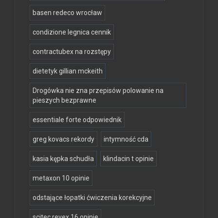
basen redeco wrocław
condizione legnica cennik
contractubex na rozstępy
dietetyk gillian mckeith
Drogówka nie zna przepisów polowanie na
pieszych bezprawne
essentiale forte odpowiednik
greg kovacs rekordy
intymność cda
kasia kępka schudła
klindacin t opinie
metaxon 10 opinie
odstające łopatki ćwiczenia korekcyjne
scitec revex 16 opinie