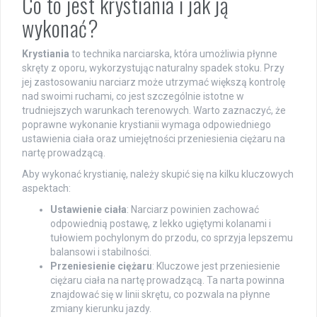
Co to jest krystiania i jak ją
wykonać?
Krystiania
to technika narciarska, która umożliwia płynne
skręty z oporu, wykorzystując naturalny spadek stoku. Przy
jej zastosowaniu narciarz może utrzymać większą kontrolę
nad swoimi ruchami, co jest szczególnie istotne w
trudniejszych warunkach terenowych. Warto zaznaczyć, że
poprawne wykonanie krystianii wymaga odpowiedniego
ustawienia ciała oraz umiejętności przeniesienia ciężaru na
nartę prowadzącą.
Aby wykonać krystianię, należy skupić się na kilku kluczowych
aspektach:
Ustawienie ciała
: Narciarz powinien zachować
odpowiednią postawę, z lekko ugiętymi kolanami i
tułowiem pochylonym do przodu, co sprzyja lepszemu
balansowi i stabilności.
Przeniesienie ciężaru
: Kluczowe jest przeniesienie
ciężaru ciała na nartę prowadzącą. Ta narta powinna
znajdować się w linii skrętu, co pozwala na płynne
zmiany kierunku jazdy.