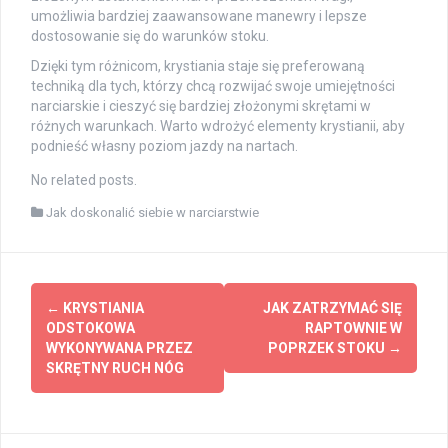
umożliwia bardziej zaawansowane manewry i lepsze
dostosowanie się do warunków stoku.
Dzięki tym różnicom, krystiania staje się preferowaną
techniką dla tych, którzy chcą rozwijać swoje umiejętności
narciarskie i cieszyć się bardziej złożonymi skrętami w
różnych warunkach. Warto wdrożyć elementy krystianii, aby
podnieść własny poziom jazdy na nartach.
No related posts.
Jak doskonalić siebie w narciarstwie
Post
←
KRYSTIANIA
JAK ZATRZYMAĆ SIĘ
navigation
ODSTOKOWA
RAPTOWNIE W
WYKONYWANA PRZEZ
POPRZEK STOKU
→
SKRĘTNY RUCH NÓG