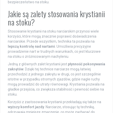
bezpieczeństwo na stoku.
Jakie są zalety stosowania krystianii
na stoku?
Stosowanie krystianii na stoku narciarskim przynosi wiele
korzyści, które mogą znacznie poprawić doświadczenia
narciarskie. Przede wszystkim, technika ta pozwala na
lepszą kontrolę nad nartami
. Umożliwia precyzyjne
prowadzenie nart w trudnych warunkach, co jest kluczowe
na stoku o zróżnicowanym nachyleniu.
Jedną z głównych zalet krystianii jest
płynność pokonywania
zakrętów
. Dzięki tej technice narciarze mogą łatwiej
przechodzić z jednego zakrętu w drugi, co jest szczególnie
istotne w przypadku stromych zjazdów, gdzie nagłe ruchy
mogą prowadzić do utraty równowagi. Krystiania pozwala na
gładkie przejścia, co zwiększa stabilność i pewność siebie na
stoku.
Korzyści z zastosowania krystianii przekładają się także na
wyższy komfort jazdy
. Narciarze, stosując tę technikę,
odczuwają mniejsze zmęczenie, co może zachęcać do