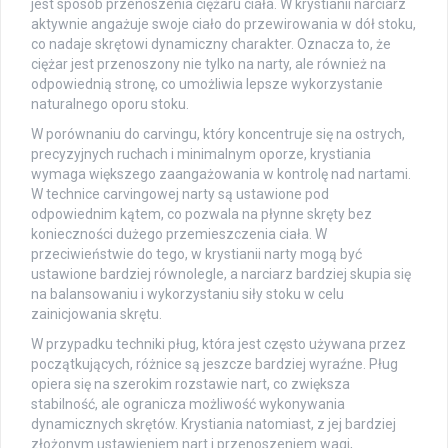
jest sposób przenoszenia ciężaru ciała. W krystianii narciarz
aktywnie angażuje swoje ciało do przewirowania w dół stoku,
co nadaje skrętowi dynamiczny charakter. Oznacza to, że
ciężar jest przenoszony nie tylko na narty, ale również na
odpowiednią stronę, co umożliwia lepsze wykorzystanie
naturalnego oporu stoku.
W porównaniu do carvingu, który koncentruje się na ostrych,
precyzyjnych ruchach i minimalnym oporze, krystiania
wymaga większego zaangażowania w kontrolę nad nartami.
W technice carvingowej narty są ustawione pod
odpowiednim kątem, co pozwala na płynne skręty bez
konieczności dużego przemieszczenia ciała. W
przeciwieństwie do tego, w krystianii narty mogą być
ustawione bardziej równolegle, a narciarz bardziej skupia się
na balansowaniu i wykorzystaniu siły stoku w celu
zainicjowania skrętu.
W przypadku techniki pług, która jest często używana przez
początkujących, różnice są jeszcze bardziej wyraźne. Pług
opiera się na szerokim rozstawie nart, co zwiększa
stabilność, ale ogranicza możliwość wykonywania
dynamicznych skrętów. Krystiania natomiast, z jej bardziej
złożonym ustawieniem nart i przenoszeniem wagi,