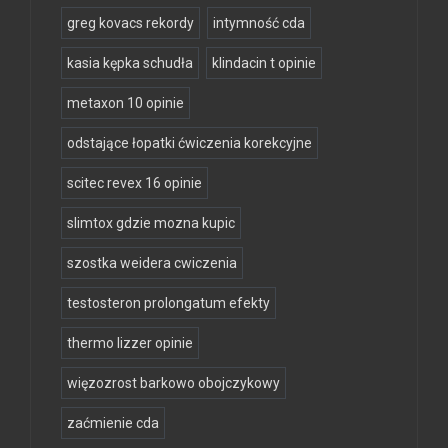
greg kovacs rekordy
intymność cda
kasia kępka schudła
klindacin t opinie
metaxon 10 opinie
odstające łopatki ćwiczenia korekcyjne
scitec revex 16 opinie
slimtox gdzie mozna kupic
szostka weidera cwiczenia
testosteron prolongatum efekty
thermo lizzer opinie
więzozrost barkowo obojczykowy
zaćmienie cda