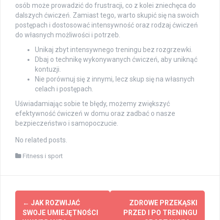
osób może prowadzić do frustracji, co z kolei zniechęca do
dalszych ćwiczeń. Zamiast tego, warto skupić się na swoich
postępach i dostosować intensywność oraz rodzaj ćwiczeń
do własnych możliwości i potrzeb.
Unikaj zbyt intensywnego treningu bez rozgrzewki.
Dbaj o technikę wykonywanych ćwiczeń, aby uniknąć
kontuzji.
Nie porównuj się z innymi, lecz skup się na własnych
celach i postępach.
Uświadamiając sobie te błędy, możemy zwiększyć
efektywność ćwiczeń w domu oraz zadbać o nasze
bezpieczeństwo i samopoczucie.
No related posts.
Fitness i sport
Post
←
JAK ROZWIJAĆ
ZDROWE PRZEKĄSKI
navigation
SWOJE UMIEJĘTNOŚCI
PRZED I PO TRENINGU