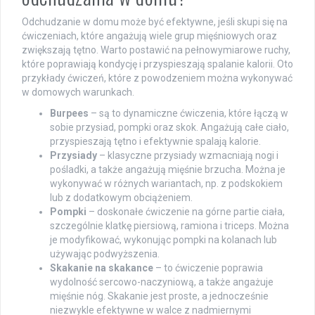
Odchudzanie w domu może być efektywne, jeśli skupi się na
ćwiczeniach, które angażują wiele grup mięśniowych oraz
zwiększają tętno. Warto postawić na pełnowymiarowe ruchy,
które poprawiają kondycję i przyspieszają spalanie kalorii. Oto
przykłady ćwiczeń, które z powodzeniem można wykonywać
w domowych warunkach.
Burpees
– są to dynamiczne ćwiczenia, które łączą w
sobie przysiad, pompki oraz skok. Angażują całe ciało,
przyspieszają tętno i efektywnie spalają kalorie.
Przysiady
– klasyczne przysiady wzmacniają nogi i
pośladki, a także angażują mięśnie brzucha. Można je
wykonywać w różnych wariantach, np. z podskokiem
lub z dodatkowym obciążeniem.
Pompki
– doskonałe ćwiczenie na górne partie ciała,
szczególnie klatkę piersiową, ramiona i triceps. Można
je modyfikować, wykonując pompki na kolanach lub
używając podwyższenia.
Skakanie na skakance
– to ćwiczenie poprawia
wydolność sercowo-naczyniową, a także angażuje
mięśnie nóg. Skakanie jest proste, a jednocześnie
niezwykle efektywne w walce z nadmiernymi