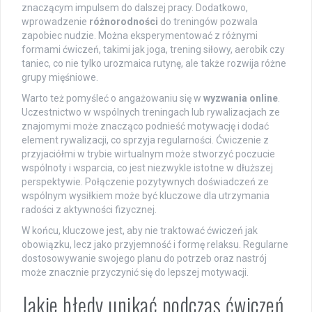
znaczącym impulsem do dalszej pracy. Dodatkowo,
wprowadzenie
różnorodności
do treningów pozwala
zapobiec nudzie. Można eksperymentować z różnymi
formami ćwiczeń, takimi jak joga, trening siłowy, aerobik czy
taniec, co nie tylko urozmaica rutynę, ale także rozwija różne
grupy mięśniowe.
Warto też pomyśleć o angażowaniu się w
wyzwania online
.
Uczestnictwo w wspólnych treningach lub rywalizacjach ze
znajomymi może znacząco podnieść motywację i dodać
element rywalizacji, co sprzyja regularności. Ćwiczenie z
przyjaciółmi w trybie wirtualnym może stworzyć poczucie
wspólnoty i wsparcia, co jest niezwykle istotne w dłuższej
perspektywie. Połączenie pozytywnych doświadczeń ze
wspólnym wysiłkiem może być kluczowe dla utrzymania
radości z aktywności fizycznej.
W końcu, kluczowe jest, aby nie traktować ćwiczeń jak
obowiązku, lecz jako przyjemność i formę relaksu. Regularne
dostosowywanie swojego planu do potrzeb oraz nastrój
może znacznie przyczynić się do lepszej motywacji.
Jakie błędy unikać podczas ćwiczeń