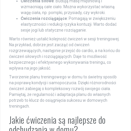
Ćwiczenia siłowe
: Budują masę mięśniową i
wzmacniają całe ciało. Można wykorzystać własną
wagę ciała, np. pompki, przysiady, czy wykroki.
Ćwiczenia rozciągające
: Pomagają w zwiększeniu
elastyczności i redukcji ryzyka kontuzji. Warto dodać
sesje jogi lub statyczne rozciąganie.
Warto również ustalić kolejność ćwiczeń w sesji treningowej.
Na przykład, dobrze jest zacząć od ćwiczeń
rozgrzewających, następnie przejść do cardio, a na końcu do
ćwiczeń siłowych i rozciągających. Daje to możliwość
bezpiecznego i efektywnego wykonywania treningu, co
wpływa na jego jakość.
Tworzenie planu treningowego w domu to świetny sposób
na poprawę kondycji i samopoczucia. Dzięki różnorodności
ćwiczeń zabiegaj o kompleksowy rozwój swojego ciała.
Pamiętaj, że regularność i adaptacja planu do własnych
potrzeb to klucz do osiągnięcia sukcesu w domowych
treningach.
Jakie ćwiczenia są najlepsze do
odchudzania w domu?