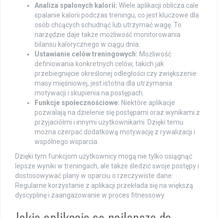
Analiza spalonych kalorii:
Wiele aplikacji oblicza cale
spalanie kalorii podczas treningu, co jest kluczowe dla
osób chcących schudnąć lub utrzymać wagę. To
narzędzie daje także możliwość monitorowania
bilansu kalorycznego w ciągu dnia.
Ustawianie celów treningowych:
Możliwość
definiowania konkretnych celów, takich jak
przebiegnięcie określonej odległości czy zwiększenie
masy mięśniowej, jest istotna dla utrzymania
motywacji i skupienia na postępach.
Funkcje społecznościowe:
Niektóre aplikacje
pozwalają na dzielenie się postępami oraz wynikami z
przyjaciółmi i innymi użytkownikami. Dzięki temu
można czerpać dodatkową motywację z rywalizacji i
wspólnego wsparcia.
Dzięki tym funkcjom użytkownicy mogą nie tylko osiągnąć
lepsze wyniki w treningach, ale także śledzić swoje postępy i
dostosowywać plany w oparciu o rzeczywiste dane.
Regularne korzystanie z aplikacji przekłada się na większą
dyscyplinę i zaangażowanie w proces fitnessowy.
Jakie aplikacje są najlepsze do