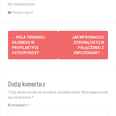
No related posts.
Fitness i sport
Post
←
ROLA TRENINGU
JAK WPROWADZIĆ
navigation
SIŁOWEGO W
ZDROWĄ DIETĘ W
PROFILAKTYCE
POŁĄCZENIU Z
OSTEOPOROZY
ĆWICZENIAMI?
→
Dodaj komentarz
Twój adres email nie zostanie opublikowany.
Wymagane pola
są oznaczone
*
Komentarz
*