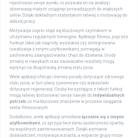
rejestrować swoje wyniki, co pozwala im na analizę i
obserwację małych osiągnięć prowadzących do większych
celów. Dzięki dokładnym statystykom łatwiej o motywację do
dalszej pracy.
Motywacja często staje się kluczowym czynnikiem w
utrzymaniu regularnych treningów. Aplikacje fitness, poprzez
funkcje takie jak nagrody, wyzwania czy zintegrowana
rywalizacja z innymi użytkownikami, pomagają w
zachowaniu zaangażowania i chęci do działania. Urody
zmiany w nawykach oraz zauważalne rezultaty mogą
wpłynąć na długotrwałą zmianę stylu życia.
Wiele aplikacji oferuje również porady dotyczące zdrowego
stylu życia, w tym plany żywieniowe czy wskazówki
dotyczące regeneracji. Osoby korzystające z takich funkcji
mogą łatwiej dostosować swoje nawyki do
indywidualnych
potrzeb
, co ma kluczowe znaczenie w procesie osiągania
celów fitnessowych.
Dodatkowo, wiele aplikacji umożliwia
łączenie się z innymi
użytkownikami
, co sprzyja tworzeniu społeczności opartej
na wspólnych zainteresowaniach. Dzięki wymianie
doświadczeń, motywacja wzrasta, a wsparcie grupy może