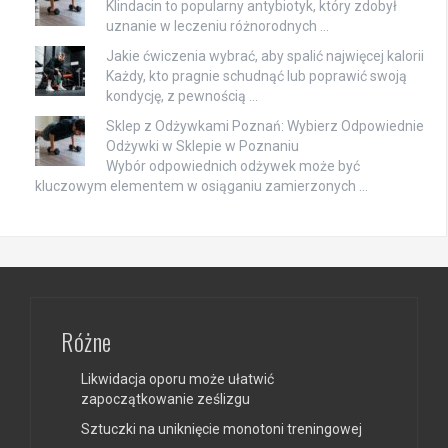
Klindacin to popularny antybiotyk, który zdobył
uznanie w leczeniu różnorodnych …
Jakie ćwiczenia wybrać, aby spalić najwięcej kalorii
Każdy, kto pragnie schudnąć lub poprawić swoją
kondycję, z pewnością …
Sklep z Odżywkami Poznań: Wybierz Odpowiednie
Odżywki w Sklepie w Poznaniu
Wybór odpowiednich odżywek może być
kluczowym elementem w osiąganiu zamierzonych …
Różne
Likwidacja oporu może ułatwić
zapoczątkowanie ześlizgu
Sztuczki na uniknięcie monotoni treningowej