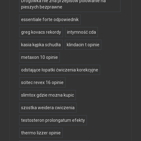
Drogówka nie zna przepisów polowanie na
pieszych bezprawne
essentiale forte odpowiednik
greg kovacs rekordy
intymność cda
kasia kępka schudła
klindacin t opinie
metaxon 10 opinie
odstające łopatki ćwiczenia korekcyjne
scitec revex 16 opinie
slimtox gdzie mozna kupic
szostka weidera cwiczenia
testosteron prolongatum efekty
thermo lizzer opinie